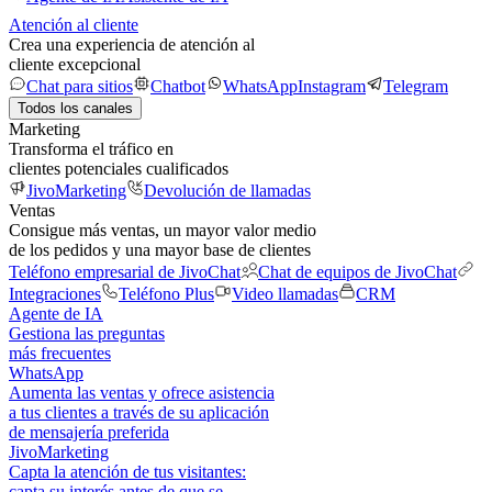
Atención al cliente
Crea una experiencia de atención al
cliente excepcional
Chat para sitios
Chatbot
WhatsApp
Instagram
Telegram
Todos los canales
Marketing
Transforma el tráfico en
clientes potenciales cualificados
JivoMarketing
Devolución de llamadas
Ventas
Consigue más ventas, un mayor valor medio
de los pedidos y una mayor base de clientes
Teléfono empresarial de JivoChat
Chat de equipos de JivoChat
Integraciones
Teléfono Plus
Video llamadas
CRM
Agente de IA
Gestiona las preguntas
más frecuentes
WhatsApp
Aumenta las ventas y ofrece asistencia
a tus clientes a través de su aplicación
de mensajería preferida
JivoMarketing
Capta la atención de tus visitantes:
capta su interés antes de que se