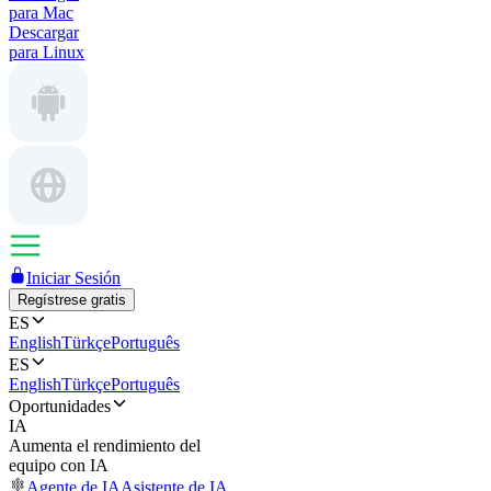
para Mac
Descargar
para Linux
Iniciar Sesión
Regístrese gratis
ES
English
Türkçe
Português
ES
English
Türkçe
Português
Oportunidades
IA
Aumenta el rendimiento del
equipo con IA
Agente de IA
Asistente de IA