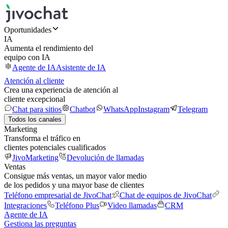
Oportunidades
IA
Aumenta el rendimiento del
equipo con IA
Agente de IA
Asistente de IA
Atención al cliente
Crea una experiencia de atención al
cliente excepcional
Chat para sitios
Chatbot
WhatsApp
Instagram
Telegram
Todos los canales
Marketing
Transforma el tráfico en
clientes potenciales cualificados
JivoMarketing
Devolución de llamadas
Ventas
Consigue más ventas, un mayor valor medio
de los pedidos y una mayor base de clientes
Teléfono empresarial de JivoChat
Chat de equipos de JivoChat
Integraciones
Teléfono Plus
Video llamadas
CRM
Agente de IA
Gestiona las preguntas