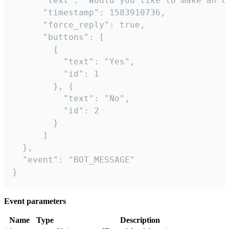
      "text": "Would you like to make an or
      "timestamp": 1583910736,

      "force_reply": true,

      "buttons": [

        {

          "text": "Yes",

          "id": 1

        }, {

          "text": "No",

          "id": 2

        }

      ]

  },

  "event": "BOT_MESSAGE"

}
Event parameters
Name
Type
Description