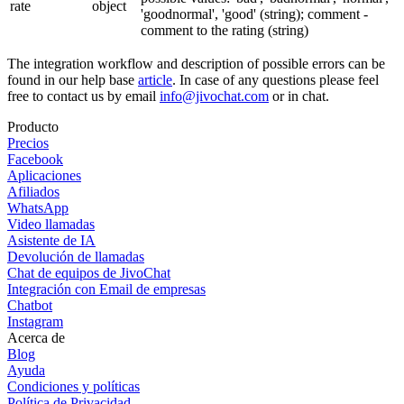
rate
object
'goodnormal', 'good' (string); comment -
comment to the rating (string)
The integration workflow and description of possible errors can be
found in our help base
article
. In case of any questions please feel
free to contact us by email
info@jivochat.com
or in chat.
Producto
Precios
Facebook
Aplicaciones
Afiliados
WhatsApp
Video llamadas
Asistente de IA
Devolución de llamadas
Chat de equipos de JivoChat
Integración con Email de empresas
Chatbot
Instagram
Acerca de
Blog
Ayuda
Condiciones y políticas
Política de Privacidad