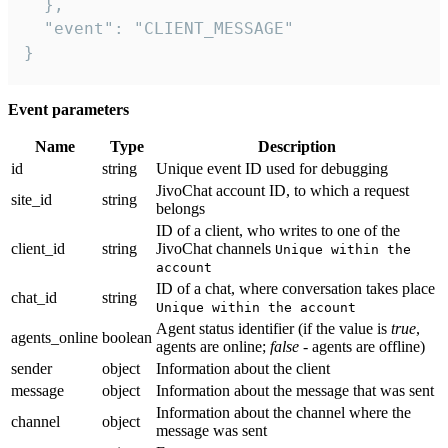
  },

  "event": "CLIENT_MESSAGE"

}
Event parameters
Name
Type
Description
id
string
Unique event ID used for debugging
JivoChat account ID, to which a request
site_id
string
belongs
ID of a client, who writes to one of the
client_id
string
JivoChat channels
Unique within the
account
ID of a chat, where conversation takes place
chat_id
string
Unique within the account
Agent status identifier (if the value is
true
,
agents_online
boolean
agents are online;
false
- agents are offline)
sender
object
Information about the client
message
object
Information about the message that was sent
Information about the channel where the
channel
object
message was sent