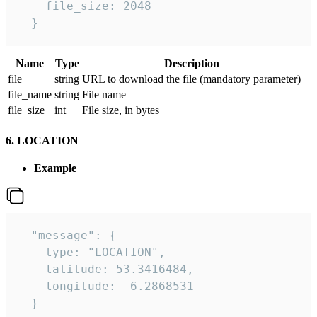
    file_size: 2048

  } 
Name
Type
Description
file
string
URL to download the file (mandatory parameter)
file_name
string
File name
file_size
int
File size, in bytes
6. LOCATION
Example
  "message": {

    type: "LOCATION",

    latitude: 53.3416484,

    longitude: -6.2868531

  }