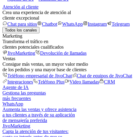
Atención al cliente
Crea una experiencia de atención al
cliente excepcional
Chat para sitios
Chatbot
WhatsApp
Instagram
Telegram
Todos los canales
Marketing
Transforma el tráfico en
clientes potenciales cualificados
JivoMarketing
Devolución de llamadas
Ventas
Consigue más ventas, un mayor valor medio
de los pedidos y una mayor base de clientes
Teléfono empresarial de JivoChat
Chat de equipos de JivoChat
Integraciones
Teléfono Plus
Video llamadas
CRM
Agente de IA
Gestiona las preguntas
más frecuentes
WhatsApp
Aumenta las ventas y ofrece asistencia
a tus clientes a través de su aplicación
de mensajería preferida
JivoMarketing
Capta la atención de tus visitantes:
capta su interés antes de que se