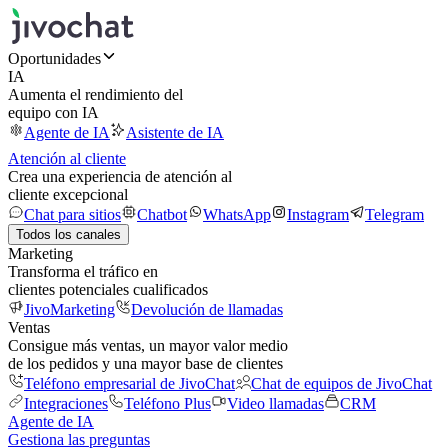
Oportunidades
IA
Aumenta el rendimiento del
equipo con IA
Agente de IA
Asistente de IA
Atención al cliente
Crea una experiencia de atención al
cliente excepcional
Chat para sitios
Chatbot
WhatsApp
Instagram
Telegram
Todos los canales
Marketing
Transforma el tráfico en
clientes potenciales cualificados
JivoMarketing
Devolución de llamadas
Ventas
Consigue más ventas, un mayor valor medio
de los pedidos y una mayor base de clientes
Teléfono empresarial de JivoChat
Chat de equipos de JivoChat
Integraciones
Teléfono Plus
Video llamadas
CRM
Agente de IA
Gestiona las preguntas