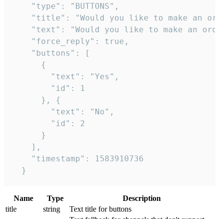
    "type": "BUTTONS",

    "title": "Would you like to make an ord
    "text": "Would you like to make an orde
    "force_reply": true,

    "buttons": [

      {

        "text": "Yes",

        "id": 1

      }, {

        "text": "No",

        "id": 2

      }

    ],

    "timestamp": 1583910736

  }
Name
Type
Description
title
string
Text title for buttons