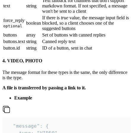
Text fallback for channels that don't support
text
string
markdown format. If not specified, a message
won't be sent to a client
If there is
true
value, the message input field is
force_reply
boolean
blocked, so a client chooses one of the
optional
suggested buttons
buttons
array
Set of buttons with canned replies
buttons.text
string
Canned reply text
button.id
string
ID of a button, sent in chat
4. VIDEO, PHOTO
The message format for these types is the same, the only difference
is the type.
A file is transferred by passing a link to it.
Example
  "message": {
