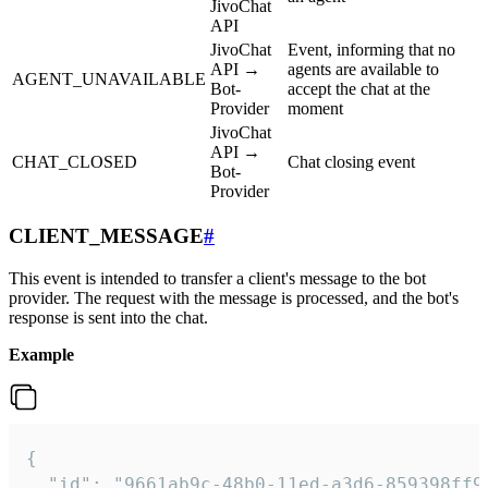
JivoChat
API
JivoChat
Event, informing that no
API →
agents are available to
AGENT_UNAVAILABLE
Bot-
accept the chat at the
Provider
moment
JivoChat
API →
CHAT_CLOSED
Chat closing event
Bot-
Provider
CLIENT_MESSAGE
#
This event is intended to transfer a client's message to the bot
provider. The request with the message is processed, and the bot's
response is sent into the chat.
Example
{

  "id": "9661ab9c-48b0-11ed-a3d6-859398ff9b