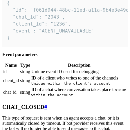
{

  "id": "f061d944-48bc-11ed-a11a-9b4e3e49df
  "chat_id": "2043",

  "client_id": "1236",

  "event": "AGENT_UNAVAILABLE"

}
Event parameters
Name
Type
Description
id
string
Unique event ID used for debugging
ID of a client who writes to one of the channels
client_id
string
Unique within the client's account
ID of a chat where conversation takes place
Unique
chat_id
string
within the account
CHAT_CLOSED
#
This type of request is sent when an agent accepts a chat, or it is
automatically closed by timeout. If bot provider receives this event,
the bot will no longer be able to send messages to this chat.