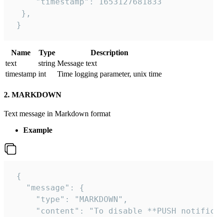
     "timestamp": 1653127681833

  },

 }
Name
Type
Description
text
string
Message text
timestamp
int
Time logging parameter, unix time
2. MARKDOWN
Text message in Markdown format
Example
 {

   "message": {

     "type": "MARKDOWN",

     "content": "To disable **PUSH notific