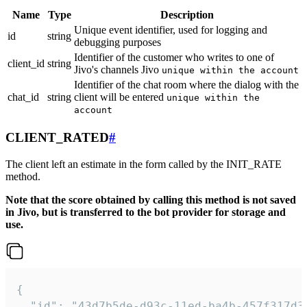
Name
Type
Description
Unique event identifier, used for logging and
id
string
debugging purposes
Identifier of the customer who writes to one of
client_id
string
Jivo's channels Jivo
unique within the account
Identifier of the chat room where the dialog with the
chat_id
string
client will be entered
unique within the
account
CLIENT_RATED
#
The client left an estimate in the form called by the INIT_RATE
method.
Note that the score obtained by calling this method is not saved
in Jivo, but is transferred to the bot provider for storage and
use.
{

  "id": "43d7b5de-d93c-11ed-ba4b-457f317d38