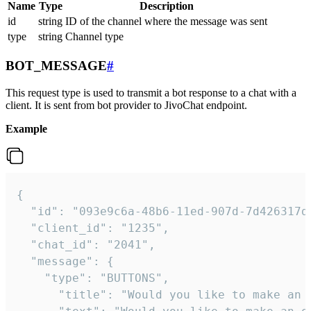
Name
Type
Description
id
string
ID of the channel where the message was sent
type
string
Channel type
BOT_MESSAGE
#
This request type is used to transmit a bot response to a chat with a
client. It is sent from bot provider to JivoChat endpoint.
Example
{   

  "id": "093e9c6a-48b6-11ed-907d-7d426317da
  "client_id": "1235",

  "chat_id": "2041",

  "message": {

    "type": "BUTTONS",

      "title": "Would you like to make an o