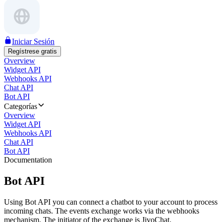
Iniciar Sesión
Regístrese gratis
Overview
Widget API
Webhooks API
Chat API
Bot API
Categorías
Overview
Widget API
Webhooks API
Chat API
Bot API
Documentation
Bot API
Using Bot API you can connect a chatbot to your account to process
incoming chats. The events exchange works via the webhooks
mechanism. The initiator of the exchange is JivoChat.