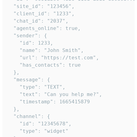
  "site_id": "123456",

  "client_id": "1233",

  "chat_id": "2037",

  "agents_online": true,

  "sender": {

    "id": 1233,

    "name": "John Smith",

    "url": "https://test.com",

    "has_contacts": true

  },

  "message": {

    "type": "TEXT",

    "text": "Can you help me?",

    "timestamp": 1665415879

  },

  "channel": {

    "id": "12345678",

    "type": "widget"
