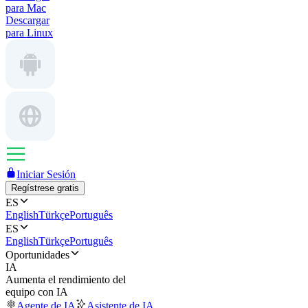
para Mac
Descargar
para Linux
Iniciar Sesión
Regístrese gratis
ES
English
Türkçe
Português
ES
English
Türkçe
Português
Oportunidades
IA
Aumenta el rendimiento del
equipo con IA
Agente de IA
Asistente de IA