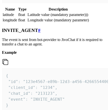
Name
Type
Description
latitude
float
Latitude value (mandatory parameter)))
longitude
float
Longitude value (mandatory parameter)
INVITE_AGENT
#
The event is sent from bot-provider to JivoChat if it is required to
transfer a chat to an agent.
Example
{

 "id": "123e4567-e89b-12d3-a456-42665544000
 "client_id": "1234",

 "chat_id": "213123",

 "event": "INVITE_AGENT"

}