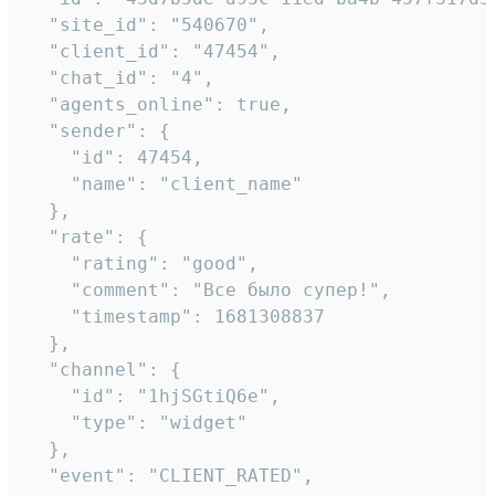
  "site_id": "540670",

  "client_id": "47454",

  "chat_id": "4",

  "agents_online": true,

  "sender": {

    "id": 47454,

    "name": "client_name"

  },

  "rate": {

    "rating": "good",

    "comment": "Все было супер!",

    "timestamp": 1681308837

  },

  "channel": {

    "id": "1hjSGtiQ6e",

    "type": "widget"

  },

  "event": "CLIENT_RATED",
