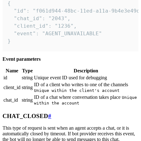
{

  "id": "f061d944-48bc-11ed-a11a-9b4e3e49df
  "chat_id": "2043",

  "client_id": "1236",

  "event": "AGENT_UNAVAILABLE"

}
Event parameters
Name
Type
Description
id
string
Unique event ID used for debugging
ID of a client who writes to one of the channels
client_id
string
Unique within the client's account
ID of a chat where conversation takes place
Unique
chat_id
string
within the account
CHAT_CLOSED
#
This type of request is sent when an agent accepts a chat, or it is
automatically closed by timeout. If bot provider receives this event,
the bot will no longer be able to send messages to this chat.