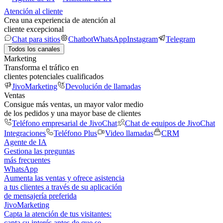
Atención al cliente
Crea una experiencia de atención al
cliente excepcional
Chat para sitios
Chatbot
WhatsApp
Instagram
Telegram
Todos los canales
Marketing
Transforma el tráfico en
clientes potenciales cualificados
JivoMarketing
Devolución de llamadas
Ventas
Consigue más ventas, un mayor valor medio
de los pedidos y una mayor base de clientes
Teléfono empresarial de JivoChat
Chat de equipos de JivoChat
Integraciones
Teléfono Plus
Video llamadas
CRM
Agente de IA
Gestiona las preguntas
más frecuentes
WhatsApp
Aumenta las ventas y ofrece asistencia
a tus clientes a través de su aplicación
de mensajería preferida
JivoMarketing
Capta la atención de tus visitantes:
capta su interés antes de que se