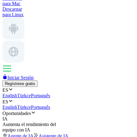
para Mac
Descargar
para Linux
Iniciar Sesión
Regístrese gratis
ES
English
Türkçe
Português
ES
English
Türkçe
Português
Oportunidades
IA
Aumenta el rendimiento del
equipo con IA
Agente de IA
Asistente de IA