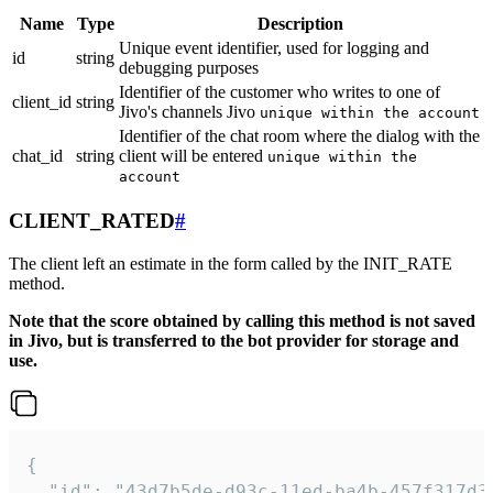
Name
Type
Description
Unique event identifier, used for logging and
id
string
debugging purposes
Identifier of the customer who writes to one of
client_id
string
Jivo's channels Jivo
unique within the account
Identifier of the chat room where the dialog with the
chat_id
string
client will be entered
unique within the
account
CLIENT_RATED
#
The client left an estimate in the form called by the INIT_RATE
method.
Note that the score obtained by calling this method is not saved
in Jivo, but is transferred to the bot provider for storage and
use.
{

  "id": "43d7b5de-d93c-11ed-ba4b-457f317d38