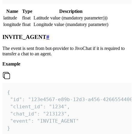
Name
Type
Description
latitude
float
Latitude value (mandatory parameter)))
longitude
float
Longitude value (mandatory parameter)
INVITE_AGENT
#
The event is sent from bot-provider to JivoChat if it is required to
transfer a chat to an agent.
Example
{

 "id": "123e4567-e89b-12d3-a456-42665544000
 "client_id": "1234",

 "chat_id": "213123",

 "event": "INVITE_AGENT"

}