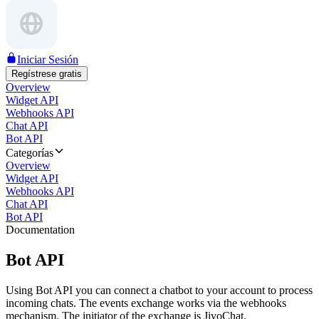
Iniciar Sesión
Regístrese gratis
Overview
Widget API
Webhooks API
Chat API
Bot API
Categorías
Overview
Widget API
Webhooks API
Chat API
Bot API
Documentation
Bot API
Using Bot API you can connect a chatbot to your account to process
incoming chats. The events exchange works via the webhooks
mechanism. The initiator of the exchange is JivoChat.