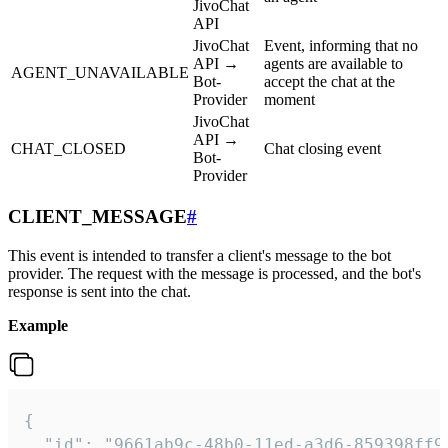
JivoChat
API
JivoChat
Event, informing that no
API →
agents are available to
AGENT_UNAVAILABLE
Bot-
accept the chat at the
Provider
moment
JivoChat
API →
CHAT_CLOSED
Chat closing event
Bot-
Provider
CLIENT_MESSAGE
#
This event is intended to transfer a client's message to the bot
provider. The request with the message is processed, and the bot's
response is sent into the chat.
Example
{

  "id": "9661ab9c-48b0-11ed-a3d6-859398ff9b