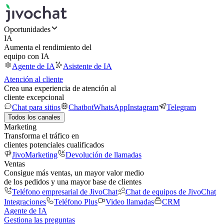
Oportunidades
IA
Aumenta el rendimiento del
equipo con IA
Agente de IA
Asistente de IA
Atención al cliente
Crea una experiencia de atención al
cliente excepcional
Chat para sitios
Chatbot
WhatsApp
Instagram
Telegram
Todos los canales
Marketing
Transforma el tráfico en
clientes potenciales cualificados
JivoMarketing
Devolución de llamadas
Ventas
Consigue más ventas, un mayor valor medio
de los pedidos y una mayor base de clientes
Teléfono empresarial de JivoChat
Chat de equipos de JivoChat
Integraciones
Teléfono Plus
Video llamadas
CRM
Agente de IA
Gestiona las preguntas