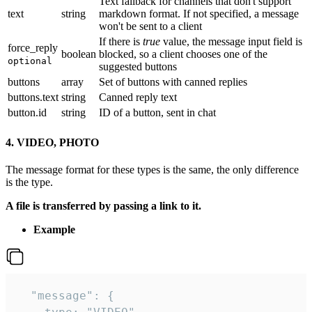
Text fallback for channels that don't support
text
string
markdown format. If not specified, a message
won't be sent to a client
If there is
true
value, the message input field is
force_reply
boolean
blocked, so a client chooses one of the
optional
suggested buttons
buttons
array
Set of buttons with canned replies
buttons.text
string
Canned reply text
button.id
string
ID of a button, sent in chat
4. VIDEO, PHOTO
The message format for these types is the same, the only difference
is the type.
A file is transferred by passing a link to it.
Example
  "message": {
