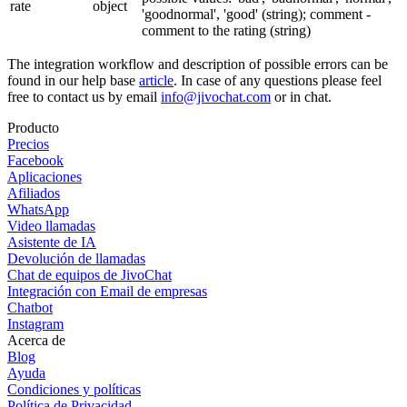
rate
object
'goodnormal', 'good' (string); comment -
comment to the rating (string)
The integration workflow and description of possible errors can be
found in our help base
article
. In case of any questions please feel
free to contact us by email
info@jivochat.com
or in chat.
Producto
Precios
Facebook
Aplicaciones
Afiliados
WhatsApp
Video llamadas
Asistente de IA
Devolución de llamadas
Chat de equipos de JivoChat
Integración con Email de empresas
Chatbot
Instagram
Acerca de
Blog
Ayuda
Condiciones y políticas
Política de Privacidad