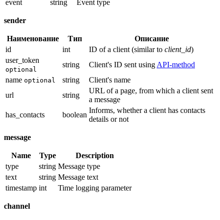
event
string
Event type
sender
Наименование
Тип
Описание
id
int
ID of a client (similar to
client_id
)
user_token
string
Client's ID sent using
API-method
optional
name
string
Client's name
optional
URL of a page, from which a client sent
url
string
a message
Informs, whether a client has contacts
has_contacts
boolean
details or not
message
Name
Type
Description
type
string
Message type
text
string
Message text
timestamp
int
Time logging parameter
channel