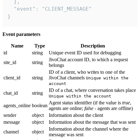
  },

  "event": "CLIENT_MESSAGE"

}
Event parameters
Name
Type
Description
id
string
Unique event ID used for debugging
JivoChat account ID, to which a request
site_id
string
belongs
ID of a client, who writes to one of the
client_id
string
JivoChat channels
Unique within the
account
ID of a chat, where conversation takes place
chat_id
string
Unique within the account
Agent status identifier (if the value is
true
,
agents_online
boolean
agents are online;
false
- agents are offline)
sender
object
Information about the client
message
object
Information about the message that was sent
Information about the channel where the
channel
object
message was sent