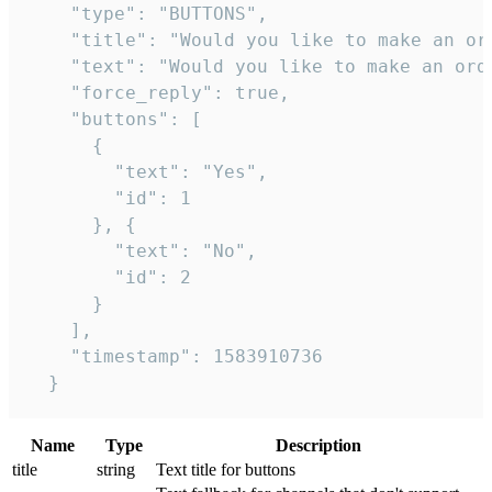
    "type": "BUTTONS",

    "title": "Would you like to make an ord
    "text": "Would you like to make an orde
    "force_reply": true,

    "buttons": [

      {

        "text": "Yes",

        "id": 1

      }, {

        "text": "No",

        "id": 2

      }

    ],

    "timestamp": 1583910736

  }
Name
Type
Description
title
string
Text title for buttons