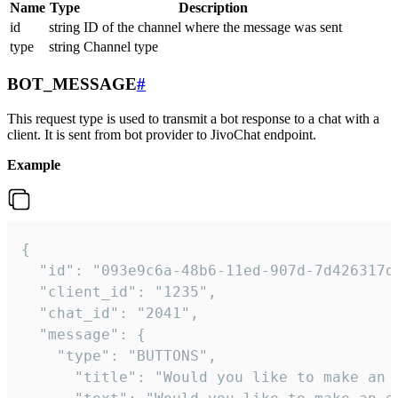
Name
Type
Description
id
string
ID of the channel where the message was sent
type
string
Channel type
BOT_MESSAGE
#
This request type is used to transmit a bot response to a chat with a
client. It is sent from bot provider to JivoChat endpoint.
Example
{   

  "id": "093e9c6a-48b6-11ed-907d-7d426317da
  "client_id": "1235",

  "chat_id": "2041",

  "message": {

    "type": "BUTTONS",

      "title": "Would you like to make an o