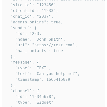
  "site_id": "123456",

  "client_id": "1233",

  "chat_id": "2037",

  "agents_online": true,

  "sender": {

    "id": 1233,

    "name": "John Smith",

    "url": "https://test.com",

    "has_contacts": true

  },

  "message": {

    "type": "TEXT",

    "text": "Can you help me?",

    "timestamp": 1665415879

  },

  "channel": {

    "id": "12345678",

    "type": "widget"
