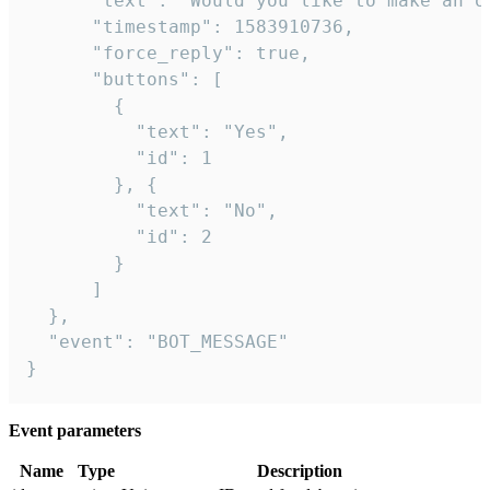
      "text": "Would you like to make an or
      "timestamp": 1583910736,

      "force_reply": true,

      "buttons": [

        {

          "text": "Yes",

          "id": 1

        }, {

          "text": "No",

          "id": 2

        }

      ]

  },

  "event": "BOT_MESSAGE"

}
Event parameters
Name
Type
Description