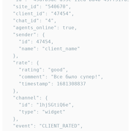
  "site_id": "540670",

  "client_id": "47454",

  "chat_id": "4",

  "agents_online": true,

  "sender": {

    "id": 47454,

    "name": "client_name"

  },

  "rate": {

    "rating": "good",

    "comment": "Все было супер!",

    "timestamp": 1681308837

  },

  "channel": {

    "id": "1hjSGtiQ6e",

    "type": "widget"

  },

  "event": "CLIENT_RATED",
