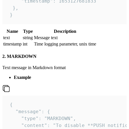
     "timestamp": 1653127681833

  },

 }
Name
Type
Description
text
string
Message text
timestamp
int
Time logging parameter, unix time
2. MARKDOWN
Text message in Markdown format
Example
 {

   "message": {

     "type": "MARKDOWN",

     "content": "To disable **PUSH notific