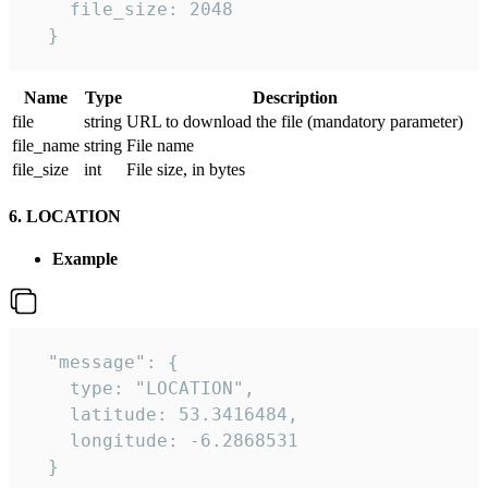
    file_size: 2048

  } 
Name
Type
Description
file
string
URL to download the file (mandatory parameter)
file_name
string
File name
file_size
int
File size, in bytes
6. LOCATION
Example
  "message": {

    type: "LOCATION",

    latitude: 53.3416484,

    longitude: -6.2868531

  }