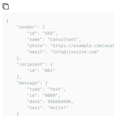
{

	"sender": {

		"id": "XXX",

		"name": "Consultant",

		"photo": "https://example.com/avatar.png",

		"email": "info@jivosite.com"

	},

	"recipient": {

		"id": "001"

	},

	"message": {

		"type": "text",

		"id": "0000",

		"date": 946684800,

		"text": "Hello!"

	}
