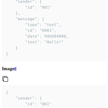
	"sender": {

		"id": "001"

	},

	"message": {

		"type": "text",

		"id": "0001",

		"date": 946684800,

		"text": "Hello!"

	}

}
Image
#
{

	"sender": {

		"id": "001"
