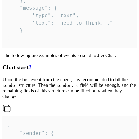
	},

	"message": {

		"type": "text",

		"text": "need to think..."

	}

}
The following are examples of events to send to JivoChat.
Chat start
#
Upon the first event from the client, it is recommended to fill the
structure. Then the
field will be enough, and the
sender
sender.id
remaining fields of this structure can be filled only when they
change.
{

	"sender": {
