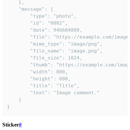
	},

	"message": {

		"type": "photo",

		"id": "0002",

		"date": 946684800,

		"file": "https://example.com/image.png",

		"mime_type": "image/png",

		"file_name": "image.png",

		"file_size": 1024,

		"thumb": "https://example.com/image_thumb.png",

		"width": 800,

		"height": 600,

		"title": "Title",

		"text": "Image comment."

	}

}
Sticker
#