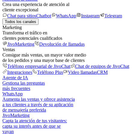
Crea una experiencia de atención al
cliente excepcional
Chat para sitios
Chatbot
WhatsApp
Instagram
Telegram
Todos los canales
Marketing
Transforma el tráfico en
clientes potenciales cualificados
JivoMarketing
Devolución de llamadas
Ventas
Consigue más ventas, un mayor valor medio
de los pedidos y una mayor base de clientes
Teléfono empresarial de JivoChat
Chat de equipos de JivoChat
Integraciones
Teléfono Plus
Video llamadas
CRM
Agente de IA
Gestiona las preguntas
más frecuentes
WhatsApp
Aumenta las ventas y ofrece asistencia
a tus clientes a través de su aplicación
de mensajería preferida
JivoMarketing
Capta la atención de tus visitantes:
capta su interés antes de que se
vayan