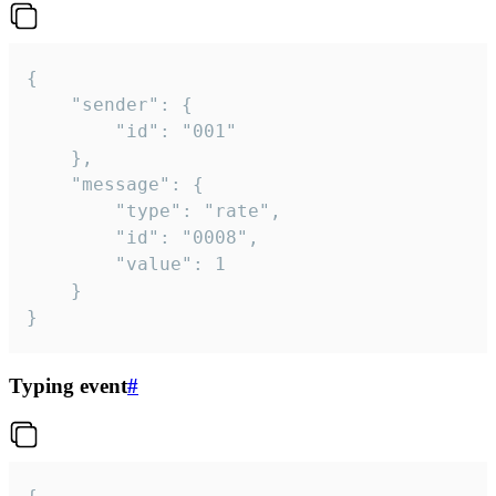
{

	"sender": {

		"id": "001"

	},

	"message": {

		"type": "rate",

		"id": "0008",

		"value": 1

	}

}
Typing event
#