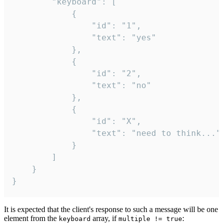
		"keyboard": [

			{

				"id": "1",

				"text": "yes"

			},

			{

				"id": "2",

				"text": "no"

			},

			{

				"id": "X",

				"text": "need to think..."

			}

		]

	}

}
It is expected that the client's response to such a message will be one
element from the
array, if
:
keyboard
multiple != true