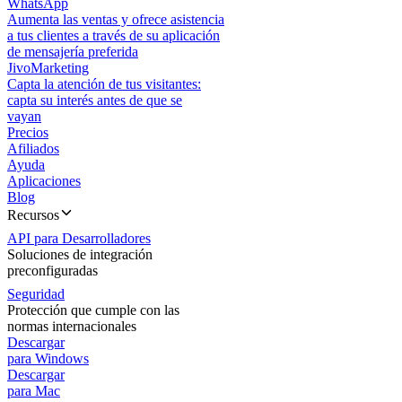
WhatsApp
Aumenta las ventas y ofrece asistencia
a tus clientes a través de su aplicación
de mensajería preferida
JivoMarketing
Capta la atención de tus visitantes:
capta su interés antes de que se
vayan
Precios
Afiliados
Ayuda
Aplicaciones
Blog
Recursos
API para Desarrolladores
Soluciones de integración
preconfiguradas
Seguridad
Protección que cumple con las
normas internacionales
Descargar
para Windows
Descargar
para Mac