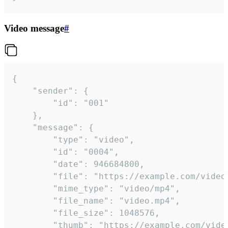
Video message
#
{

	"sender": {

		"id": "001"

	},

	"message": {

		"type": "video",

		"id": "0004",

		"date": 946684800,

		"file": "https://example.com/video.mp4",

		"mime_type": "video/mp4",

		"file_name": "video.mp4",

		"file_size": 1048576,

		"thumb": "https://example.com/video_thumb.png",
