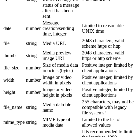
status of a message
after it has been
sent
Message
Limited to reasonable
date
number
creation/sending
UNIX time
time, integer
2048 characters, valid
file
string
Media URL
scheme https or http
Media preview
2048 characters, valid
thumb
string
image URL
https or http scheme
Size of media data
Positive integer, limited by
file_size
number
in octets (bytes)
client applications
Image or video
Positive integer, limited by
width
number
width in pixels
client applications
Image or video
Positive integer, limited by
height
number
height in pixels
client applications
255 characters, may not be
Media data file
file_name
string
compatible with legacy
name
file systems!
MIME type of
Limited to the list of
mime_type
string
media data
allowed values
It is recommended to limit