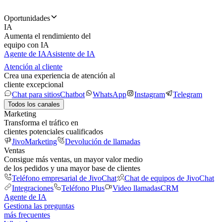
Oportunidades
IA
Aumenta el rendimiento del
equipo con IA
Agente de IA
Asistente de IA
Atención al cliente
Crea una experiencia de atención al
cliente excepcional
Chat para sitios
Chatbot
WhatsApp
Instagram
Telegram
Todos los canales
Marketing
Transforma el tráfico en
clientes potenciales cualificados
JivoMarketing
Devolución de llamadas
Ventas
Consigue más ventas, un mayor valor medio
de los pedidos y una mayor base de clientes
Teléfono empresarial de JivoChat
Chat de equipos de JivoChat
Integraciones
Teléfono Plus
Video llamadas
CRM
Agente de IA
Gestiona las preguntas
más frecuentes