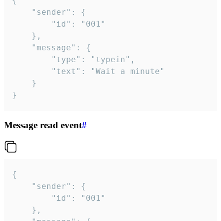
{

	"sender": {

		"id": "001"

	},

	"message": {

		"type": "typein",

		"text": "Wait a minute"

	}

}
Message read event
#
{

	"sender": {

		"id": "001"

	},
