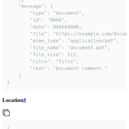
	"message": {

		"type": "document",

		"id": "0006",

		"date": 946684800,

		"file": "https://example.com/document.pdf",

		"mime_type": "application/pdf",

		"file_name": "document.pdf",

		"file_size": 512,

		"title": "Title",

		"text": "Document comment."

	}

}
Location
#
{
