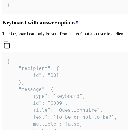
}
Keyboard with answer options
#
The keyboard can only be sent from a JivoChat app user to a client:
{

	"recipient": {

		"id": "001"

	},

	"message": {

		"type": "keyboard",

		"id": "0009",

		"title": "Questionnaire",

		"text": "To be or not to be?",

		"multiple": false,
