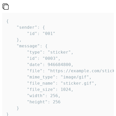
{

	"sender": {

		"id": "001"

	},

	"message": {

		"type": "sticker",

		"id": "0003",

		"date": 946684800,

		"file": "https://example.com/sticker.gif",

		"mime_type": "image/gif",

		"file_name": "sticker.gif",

		"file_size": 1024,

		"width": 256,

		"height": 256

	}

}