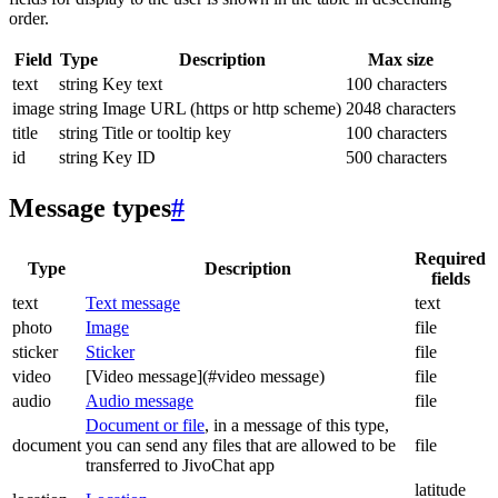
order.
Field
Type
Description
Max size
text
string
Key text
100 characters
image
string
Image URL (https or http scheme)
2048 characters
title
string
Title or tooltip key
100 characters
id
string
Key ID
500 characters
Message types
#
Required
Type
Description
fields
text
Text message
text
photo
Image
file
sticker
Sticker
file
video
[Video message](#video message)
file
audio
Audio message
file
Document or file
, in a message of this type,
document
you can send any files that are allowed to be
file
transferred to JivoChat app
latitude