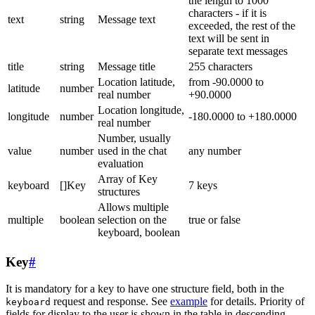
the length to 1000
characters - if it is
text
string
Message text
exceeded, the rest of the
text will be sent in
separate text messages
title
string
Message title
255 characters
Location latitude,
from -90.0000 to
latitude
number
real number
+90.0000
Location longitude,
longitude
number
-180.0000 to +180.0000
real number
Number, usually
value
number
used in the chat
any number
evaluation
Array of Key
keyboard
[]Key
7 keys
structures
Allows multiple
multiple
boolean
selection on the
true or false
keyboard, boolean
Key
#
It is mandatory for a key to have one structure field, both in the
request and response. See
example
for details. Priority of
keyboard
fields for display to the user is shown in the table in descending