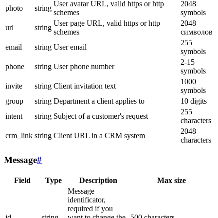
User avatar URL, valid https or http
2048
photo
string
schemes
symbols
User page URL, valid https or http
2048
url
string
schemes
символов
255
email
string
User email
symbols
2-15
phone
string
User phone number
symbols
1000
invite
string
Client invitation text
symbols
group
string
Department a client applies to
10 digits
255
intent
string
Subject of a customer's request
characters
2048
crm_link
string
Client URL in a CRM system
characters
Message
#
Field
Type
Description
Max size
Message
identificator,
required if you
id
string
want to change the
500 characters