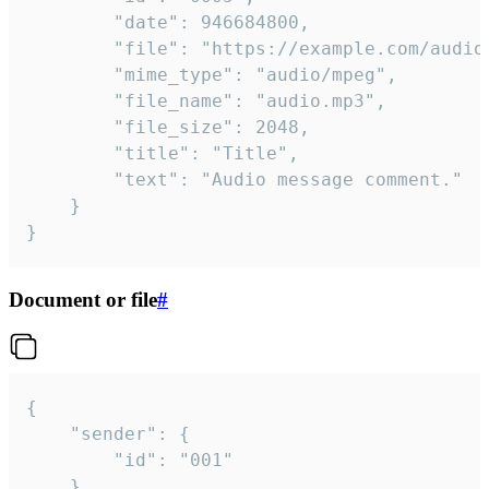
		"date": 946684800,

		"file": "https://example.com/audio.mp3",

		"mime_type": "audio/mpeg",

		"file_name": "audio.mp3",

		"file_size": 2048,

		"title": "Title",

		"text": "Audio message comment."

	}

}
Document or file
#
{

	"sender": {

		"id": "001"

	},
