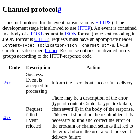
Channel protocol
#
Transport protocol for the event transmission is
HTTPS
(at the
development stage it is allowed to use
HTTP
). An event is contained
in a body of a
POST
-request in
JSON
format (note: text encoding in
JSON format is
UTF-8
), requests must have an appropriate header
. Event
Content-Type: application/json; charset=utf-8
structure is described
further
. Response options are divided into 3
groups according to the HTTP-response code.
Code
Description
Action
Success.
Event is
2xx
Inform the user about successfull delivery
accepted for
processing
There may be a description of the error
(type of content Content-Type: text/plain;
Request
charset=utf-8) in the body of the response.
failed.
This event should not be resubmitted. It is
4xx
Event
necessary to find and correct the error of
rejected
the program or channel settings that led to
the error. Inform the user about the event
delivery failure