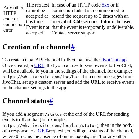
The request
In case of an HTTP code
5xx
or if
Any other
cannot be
connection fails it is recommended to
HTTP
accepted at
resend the request up to 3 times with an
code or
this time.
interval of 3-60 seconds. Inform the user
connection
Event is not
that the event is temporarily undeliverable.
error
accepted
Contact server support
Creation of a channel
#
To create a Chat API channel in JivoChat, use the
JivoChat app
.
Once created, a
URL
, that you can use to send events to JivoChat,
will be available to you in the settings of the channel, for example:
. To receive messages from
https://wh.jivosite.com/foo/bar
JivoChat, set up a custom server and add the URL to receive events
in the channel settings in the app.
Channel status
#
If you add a segment
at the end of the URL for sending
/status
events to JivoChat (for example,
), then in the body
https://wh.jivosite.com/foo/bar/status
of a response to a
GET
-request you will get a status of the channel,
where
means the absence of online agents, and
or any other
0
1