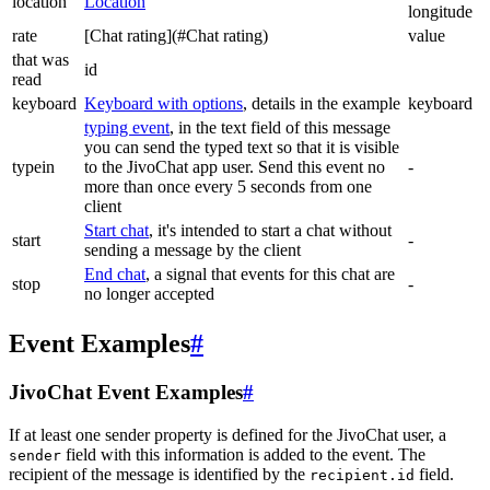
location
Location
longitude
rate
[Chat rating](#Chat rating)
value
that was
id
read
keyboard
Keyboard with options
, details in the example
keyboard
typing event
, in the text field of this message
you can send the typed text so that it is visible
typein
to the JivoChat app user. Send this event no
-
more than once every 5 seconds from one
client
Start chat
, it's intended to start a chat without
start
-
sending a message by the client
End chat
, a signal that events for this chat are
stop
-
no longer accepted
Event Examples
#
JivoChat Event Examples
#
If at least one sender property is defined for the JivoChat user, a
field with this information is added to the event. The
sender
recipient of the message is identified by the
field.
recipient.id