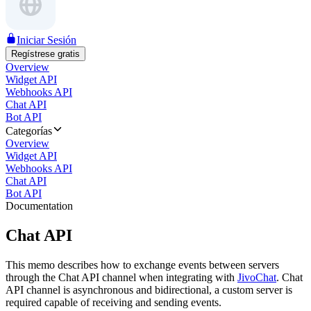
Iniciar Sesión
Regístrese gratis
Overview
Widget API
Webhooks API
Chat API
Bot API
Categorías
Overview
Widget API
Webhooks API
Chat API
Bot API
Documentation
Chat API
This memo describes how to exchange events between servers
through the Chat API channel when integrating with
JivoChat
. Chat
API channel is asynchronous and bidirectional, a custom server is
required capable of receiving and sending events.