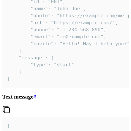
		"id": "001",

		"name": "John Doe",

		"photo": "https://example.com/me.jpg",

		"url": "https://example.com/",

		"phone": "+1 234 568 890",

		"email": "me@example.com",

		"invite": "Hello! May I help you?"

	},

	"message": {

		"type": "start"

	}

}
Text message
#
{
