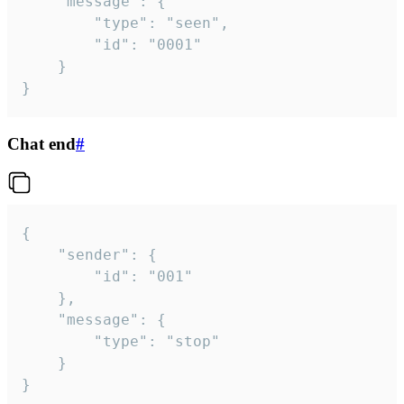
	"message": {

		"type": "seen",

		"id": "0001"

	}

}
Chat end
#
{

	"sender": {

		"id": "001"

	},

	"message": {

		"type": "stop"

	}

}