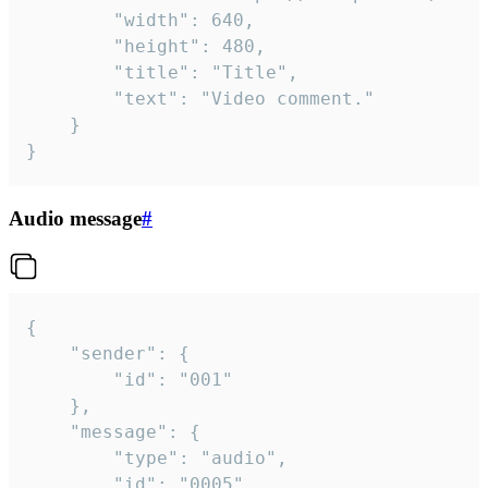
		"width": 640,

		"height": 480,

		"title": "Title",

		"text": "Video comment."

	}

}
Audio message
#
{

	"sender": {

		"id": "001"

	},

	"message": {

		"type": "audio",

		"id": "0005",
