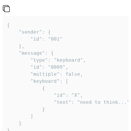
{

	"sender": {

		"id": "001"

	},

	"message": {

		"type": "keyboard",

		"id": "0009",

		"multiple": false,

		"keyboard": [

			{

				"id": "X",

				"text": "need to think..."

			}

		]

	}

}