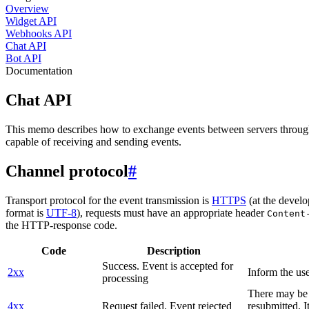
Overview
Widget API
Webhooks API
Chat API
Bot API
Documentation
Chat API
This memo describes how to exchange events between servers throug
capable of receiving and sending events.
Channel protocol
#
Transport protocol for the event transmission is
HTTPS
(at the develo
format is
UTF-8
), requests must have an appropriate header
Content
the HTTP-response code.
Code
Description
Success. Event is accepted for
2xx
Inform the use
processing
There may be a
4xx
Request failed. Event rejected
resubmitted. I