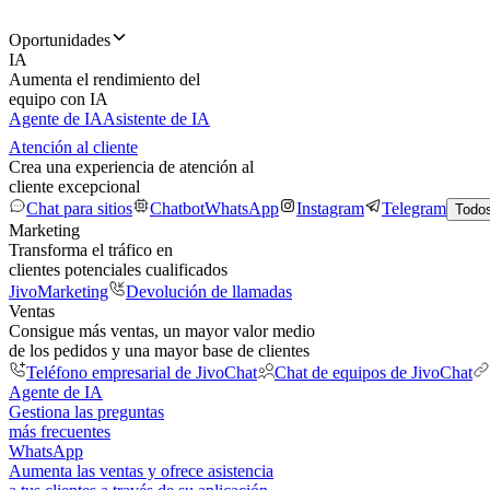
Oportunidades
IA
Aumenta el rendimiento del
equipo con IA
Agente de IA
Asistente de IA
Atención al cliente
Crea una experiencia de atención al
cliente excepcional
Chat para sitios
Chatbot
WhatsApp
Instagram
Telegram
Todos
Marketing
Transforma el tráfico en
clientes potenciales cualificados
JivoMarketing
Devolución de llamadas
Ventas
Consigue más ventas, un mayor valor medio
de los pedidos y una mayor base de clientes
Teléfono empresarial de JivoChat
Chat de equipos de JivoChat
Agente de IA
Gestiona las preguntas
más frecuentes
WhatsApp
Aumenta las ventas y ofrece asistencia