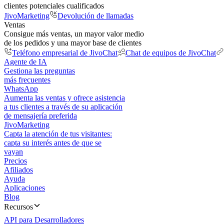
clientes potenciales cualificados
JivoMarketing
Devolución de llamadas
Ventas
Consigue más ventas, un mayor valor medio
de los pedidos y una mayor base de clientes
Teléfono empresarial de JivoChat
Chat de equipos de JivoChat
Agente de IA
Gestiona las preguntas
más frecuentes
WhatsApp
Aumenta las ventas y ofrece asistencia
a tus clientes a través de su aplicación
de mensajería preferida
JivoMarketing
Capta la atención de tus visitantes:
capta su interés antes de que se
vayan
Precios
Afiliados
Ayuda
Aplicaciones
Blog
Recursos
API para Desarrolladores