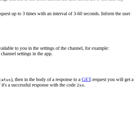
equest up to 3 times with an interval of 3-60 seconds. Inform the user
vailable to you in the settings of the channel, for example:
channel settings in the app.
), then in the body of a response to a
GET
-request you will get a
tatus
 it's a successful response with the code
.
2xx