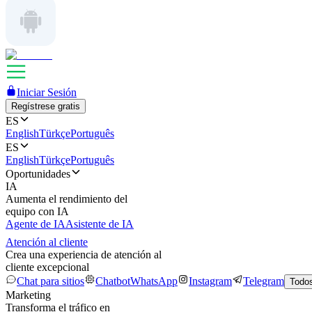
Iniciar Sesión
Regístrese gratis
ES
English
Türkçe
Português
ES
English
Türkçe
Português
Oportunidades
IA
Aumenta el rendimiento del
equipo con IA
Agente de IA
Asistente de IA
Atención al cliente
Crea una experiencia de atención al
cliente excepcional
Chat para sitios
Chatbot
WhatsApp
Instagram
Telegram
Todos
Marketing
Transforma el tráfico en