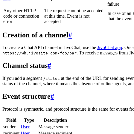
failure
Any other HTTP
The request cannot be accepted
In case of a
code or connection
at this time. Event is not
that the event
error
accepted
Creation of a channel
#
To create a Chat API channel in JivoChat, use the
JivoChat app
. Once
. To receive messages from Jiv
https://wh.jivosite.com/foo/bar
Channel status
#
If you add a segment
at the end of the URL for sending even
/status
status of the channel, where
means the absence of online agents, a
0
Event structure
#
Protocol is symmetric, and protocol structure is the same for events fr
Field
Type
Description
sender
User
Message sender
recipient
User
Message recipient