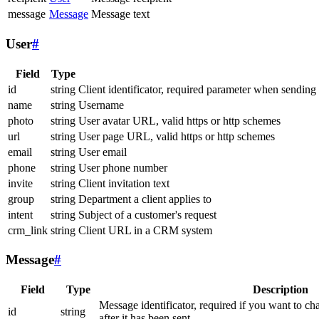
message
Message
Message text
User
#
Field
Type
id
string
Client identificator, required parameter when sending
name
string
Username
photo
string
User avatar URL, valid https or http schemes
url
string
User page URL, valid https or http schemes
email
string
User email
phone
string
User phone number
invite
string
Client invitation text
group
string
Department a client applies to
intent
string
Subject of a customer's request
crm_link
string
Client URL in a CRM system
Message
#
Field
Type
Description
Message identificator, required if you want to ch
id
string
after it has been sent