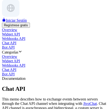
Iniciar Sesión
Regístrese gratis
Overview
Widget API
Webhooks API
Chat API
Bot API
Categorías
Overview
Widget API
Webhooks API
Chat API
Bot API
Documentation
Chat API
This memo describes how to exchange events between servers
through the Chat API channel when integrating with
JivoChat
. Chat
API channel is asynchronous and bidirectional, a custom server is