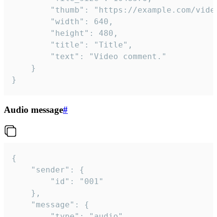
		"thumb": "https://example.com/video_thumb.png",

		"width": 640,

		"height": 480,

		"title": "Title",

		"text": "Video comment."

	}

}
Audio message
#
{

	"sender": {

		"id": "001"

	},

	"message": {

		"type": "audio",
