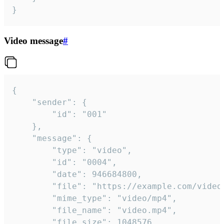
}
Video message
#
{

	"sender": {

		"id": "001"

	},

	"message": {

		"type": "video",

		"id": "0004",

		"date": 946684800,

		"file": "https://example.com/video.mp4",

		"mime_type": "video/mp4",

		"file_name": "video.mp4",

		"file_size": 1048576,
