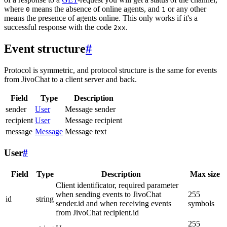
where
means the absence of online agents, and
or any other
0
1
means the presence of agents online. This only works if it's a
successful response with the code
.
2xx
Event structure
#
Protocol is symmetric, and protocol structure is the same for events
from JivoChat to a client server and back.
Field
Type
Description
sender
User
Message sender
recipient
User
Message recipient
message
Message
Message text
User
#
Field
Type
Description
Max size
Client identificator, required parameter
when sending events to JivoChat
255
id
string
sender.id and when receiving events
symbols
from JivoChat recipient.id
255