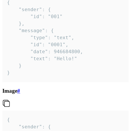
{

	"sender": {

		"id": "001"

	},

	"message": {

		"type": "text",

		"id": "0001",

		"date": 946684800,

		"text": "Hello!"

	}

}
Image
#
{

	"sender": {
