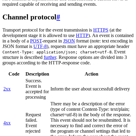
required capable of receiving and sending events.
Channel protocol
#
Transport protocol for the event transmission is
HTTPS
(at the
development stage it is allowed to use
HTTP
). An event is contained
in a body of a
POST
-request in
JSON
format (note: text encoding in
JSON format is
UTF-8
), requests must have an appropriate header
. Event
Content-Type: application/json; charset=utf-8
structure is described
further
. Response options are divided into 3
groups according to the HTTP-response code.
Code
Description
Action
Success.
Event is
2xx
Inform the user about successfull delivery
accepted for
processing
There may be a description of the error
(type of content Content-Type: text/plain;
Request
charset=utf-8) in the body of the response.
failed.
This event should not be resubmitted. It is
4xx
Event
necessary to find and correct the error of
rejected
the program or channel settings that led to