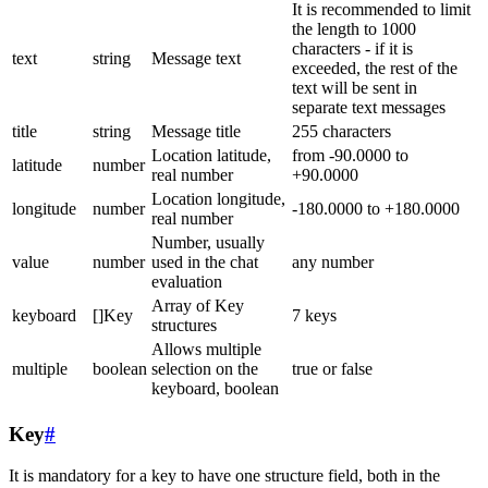
It is recommended to limit
the length to 1000
characters - if it is
text
string
Message text
exceeded, the rest of the
text will be sent in
separate text messages
title
string
Message title
255 characters
Location latitude,
from -90.0000 to
latitude
number
real number
+90.0000
Location longitude,
longitude
number
-180.0000 to +180.0000
real number
Number, usually
value
number
used in the chat
any number
evaluation
Array of Key
keyboard
[]Key
7 keys
structures
Allows multiple
multiple
boolean
selection on the
true or false
keyboard, boolean
Key
#
It is mandatory for a key to have one structure field, both in the