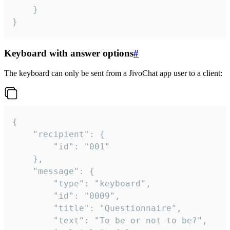
	}

}
Keyboard with answer options
#
The keyboard can only be sent from a JivoChat app user to a client:
{

	"recipient": {

		"id": "001"

	},

	"message": {

		"type": "keyboard",

		"id": "0009",

		"title": "Questionnaire",

		"text": "To be or not to be?",
