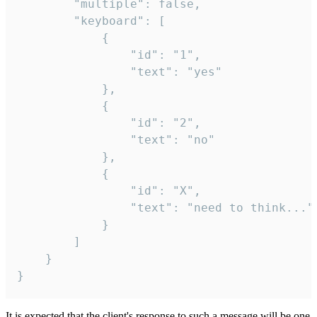
		"multiple": false,

		"keyboard": [

			{

				"id": "1",

				"text": "yes"

			},

			{

				"id": "2",

				"text": "no"

			},

			{

				"id": "X",

				"text": "need to think..."

			}

		]

	}

}
It is expected that the client's response to such a message will be one