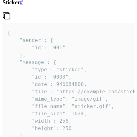
Sticker
#
{

	"sender": {

		"id": "001"

	},

	"message": {

		"type": "sticker",

		"id": "0003",

		"date": 946684800,

		"file": "https://example.com/sticker.gif",

		"mime_type": "image/gif",

		"file_name": "sticker.gif",

		"file_size": 1024,

		"width": 256,

		"height": 256

	}
