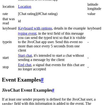
latitude
location
Location
longitude
rate
[Chat rating](#Chat rating)
value
that was
id
read
keyboard
Keyboard with options
, details in the example
keyboard
typing event
, in the text field of this message
you can send the typed text so that it is visible
typein
to the JivoChat app user. Send this event no
-
more than once every 5 seconds from one
client
Start chat
, it's intended to start a chat without
start
-
sending a message by the client
End chat
, a signal that events for this chat are
stop
-
no longer accepted
Event Examples
#
JivoChat Event Examples
#
If at least one sender property is defined for the JivoChat user, a
field with this information is added to the event. The
sender