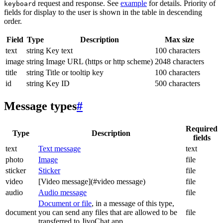
request and response. See
example
for details. Priority of
keyboard
fields for display to the user is shown in the table in descending
order.
Field
Type
Description
Max size
text
string
Key text
100 characters
image
string
Image URL (https or http scheme)
2048 characters
title
string
Title or tooltip key
100 characters
id
string
Key ID
500 characters
Message types
#
Required
Type
Description
fields
text
Text message
text
photo
Image
file
sticker
Sticker
file
video
[Video message](#video message)
file
audio
Audio message
file
Document or file
, in a message of this type,
document
you can send any files that are allowed to be
file
transferred to JivoChat app