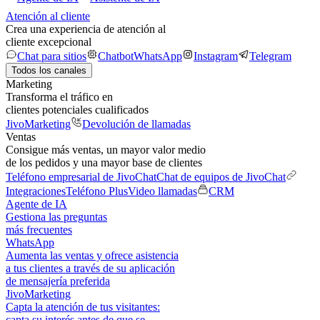
Atención al cliente
Crea una experiencia de atención al
cliente excepcional
Chat para sitios
Chatbot
WhatsApp
Instagram
Telegram
Todos los canales
Marketing
Transforma el tráfico en
clientes potenciales cualificados
JivoMarketing
Devolución de llamadas
Ventas
Consigue más ventas, un mayor valor medio
de los pedidos y una mayor base de clientes
Teléfono empresarial de JivoChat
Chat de equipos de JivoChat
Integraciones
Teléfono Plus
Video llamadas
CRM
Agente de IA
Gestiona las preguntas
más frecuentes
WhatsApp
Aumenta las ventas y ofrece asistencia
a tus clientes a través de su aplicación
de mensajería preferida
JivoMarketing
Capta la atención de tus visitantes:
capta su interés antes de que se