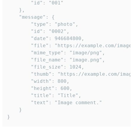
		"id": "001"

	},

	"message": {

		"type": "photo",

		"id": "0002",

		"date": 946684800,

		"file": "https://example.com/image.png",

		"mime_type": "image/png",

		"file_name": "image.png",

		"file_size": 1024,

		"thumb": "https://example.com/image_thumb.png",

		"width": 800,

		"height": 600,

		"title": "Title",

		"text": "Image comment."

	}

}