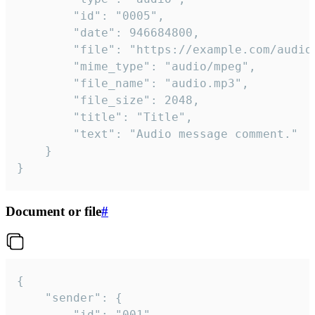
		"id": "0005",

		"date": 946684800,

		"file": "https://example.com/audio.mp3",

		"mime_type": "audio/mpeg",

		"file_name": "audio.mp3",

		"file_size": 2048,

		"title": "Title",

		"text": "Audio message comment."

	}

}
Document or file
#
{

	"sender": {

		"id": "001"
