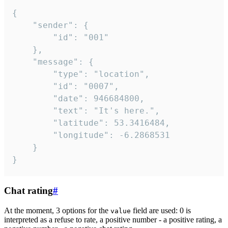
{

	"sender": {

		"id": "001"

	},

	"message": {

		"type": "location",

		"id": "0007",

		"date": 946684800,

		"text": "It's here.",

		"latitude": 53.3416484,

		"longitude": -6.2868531

	}

}
Chat rating
#
At the moment, 3 options for the
field are used: 0 is
value
interpreted as a refuse to rate, a positive number - a positive rating, a