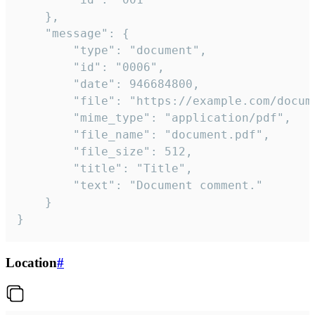
	},

	"message": {

		"type": "document",

		"id": "0006",

		"date": 946684800,

		"file": "https://example.com/document.pdf",

		"mime_type": "application/pdf",

		"file_name": "document.pdf",

		"file_size": 512,

		"title": "Title",

		"text": "Document comment."

	}

}
Location
#