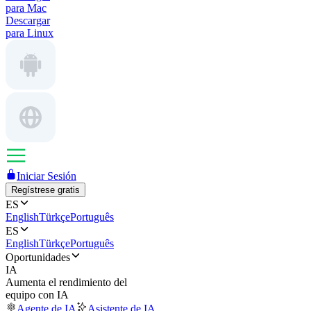
para Mac
Descargar
para Linux
Iniciar Sesión
Regístrese gratis
ES
English
Türkçe
Português
ES
English
Türkçe
Português
Oportunidades
IA
Aumenta el rendimiento del
equipo con IA
Agente de IA
Asistente de IA