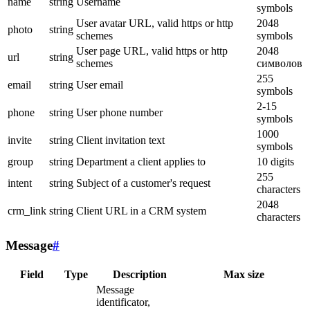
name
string
Username
symbols
User avatar URL, valid https or http
2048
photo
string
schemes
symbols
User page URL, valid https or http
2048
url
string
schemes
символов
255
email
string
User email
symbols
2-15
phone
string
User phone number
symbols
1000
invite
string
Client invitation text
symbols
group
string
Department a client applies to
10 digits
255
intent
string
Subject of a customer's request
characters
2048
crm_link
string
Client URL in a CRM system
characters
Message
#
Field
Type
Description
Max size
Message
identificator,