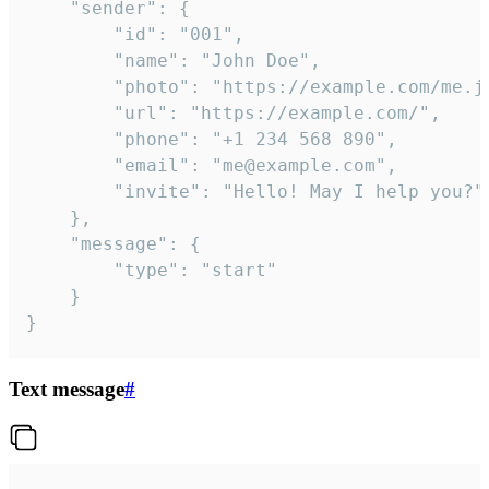
	"sender": {

		"id": "001",

		"name": "John Doe",

		"photo": "https://example.com/me.jpg",

		"url": "https://example.com/",

		"phone": "+1 234 568 890",

		"email": "me@example.com",

		"invite": "Hello! May I help you?"

	},

	"message": {

		"type": "start"

	}

}
Text message
#