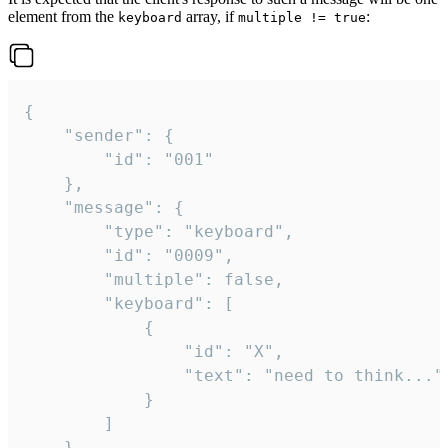
element from the
array, if
:
keyboard
multiple != true
{

	"sender": {

		"id": "001"

	},

	"message": {

		"type": "keyboard",

		"id": "0009",

		"multiple": false,

		"keyboard": [

			{

				"id": "X",

				"text": "need to think..."

			}

		]

	}
