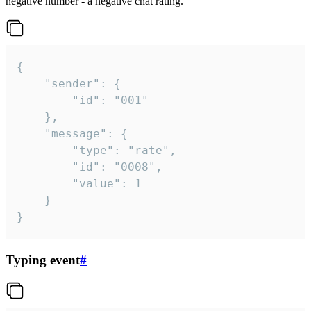
negative number - a negative chat rating.
{

	"sender": {

		"id": "001"

	},

	"message": {

		"type": "rate",

		"id": "0008",

		"value": 1

	}

}
Typing event
#