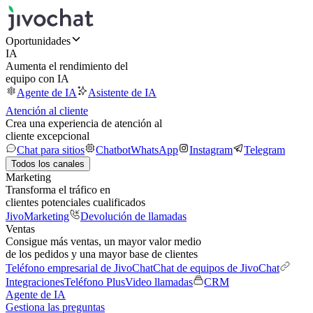
Oportunidades
IA
Aumenta el rendimiento del
equipo con IA
Agente de IA
Asistente de IA
Atención al cliente
Crea una experiencia de atención al
cliente excepcional
Chat para sitios
Chatbot
WhatsApp
Instagram
Telegram
Todos los canales
Marketing
Transforma el tráfico en
clientes potenciales cualificados
JivoMarketing
Devolución de llamadas
Ventas
Consigue más ventas, un mayor valor medio
de los pedidos y una mayor base de clientes
Teléfono empresarial de JivoChat
Chat de equipos de JivoChat
Integraciones
Teléfono Plus
Video llamadas
CRM
Agente de IA
Gestiona las preguntas