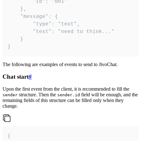
		"id": "001"

	},

	"message": {

		"type": "text",

		"text": "need to think..."

	}

}
The following are examples of events to send to JivoChat.
Chat start
#
Upon the first event from the client, it is recommended to fill the
structure. Then the
field will be enough, and the
sender
sender.id
remaining fields of this structure can be filled only when they
change.
{
