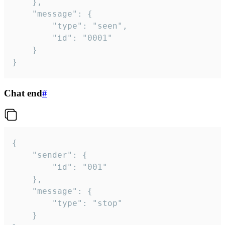
	},

	"message": {

		"type": "seen",

		"id": "0001"

	}

}
Chat end
#
{

	"sender": {

		"id": "001"

	},

	"message": {

		"type": "stop"

	}
