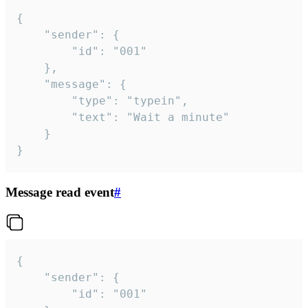
{

	"sender": {

		"id": "001"

	},

	"message": {

		"type": "typein",

		"text": "Wait a minute"

	}

}
Message read event
#
{

	"sender": {

		"id": "001"
