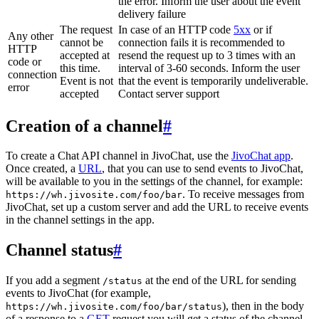
the error. Inform the user about the event
delivery failure
The request
In case of an HTTP code
5xx
or if
Any other
cannot be
connection fails it is recommended to
HTTP
accepted at
resend the request up to 3 times with an
code or
this time.
interval of 3-60 seconds. Inform the user
connection
Event is not
that the event is temporarily undeliverable.
error
accepted
Contact server support
Creation of a channel
#
To create a Chat API channel in JivoChat, use the
JivoChat app
.
Once created, a
URL
, that you can use to send events to JivoChat,
will be available to you in the settings of the channel, for example:
. To receive messages from
https://wh.jivosite.com/foo/bar
JivoChat, set up a custom server and add the URL to receive events
in the channel settings in the app.
Channel status
#
If you add a segment
at the end of the URL for sending
/status
events to JivoChat (for example,
), then in the body
https://wh.jivosite.com/foo/bar/status
of a response to a
GET
-request you will get a status of the channel,