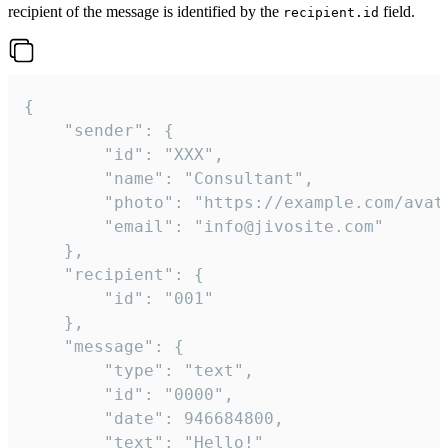
recipient of the message is identified by the
field.
recipient.id
{

	"sender": {

		"id": "XXX",

		"name": "Consultant",

		"photo": "https://example.com/avatar.png",

		"email": "info@jivosite.com"

	},

	"recipient": {

		"id": "001"

	},

	"message": {

		"type": "text",

		"id": "0000",

		"date": 946684800,

		"text": "Hello!"
