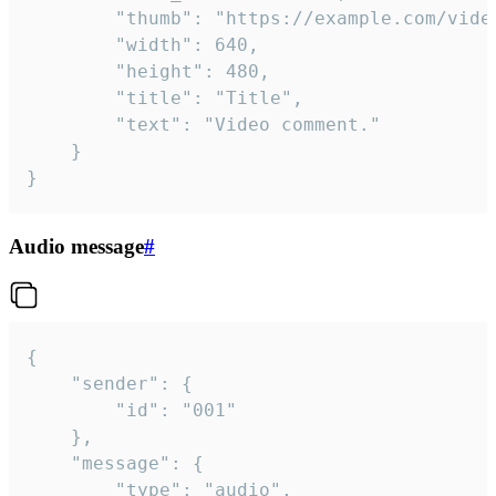
		"thumb": "https://example.com/video_thumb.png",

		"width": 640,

		"height": 480,

		"title": "Title",

		"text": "Video comment."

	}

}
Audio message
#
{

	"sender": {

		"id": "001"

	},

	"message": {

		"type": "audio",
