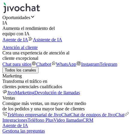
Oportunidades
IA
Aumenta el rendimiento del
equipo con IA
Agente de IA
Asistente de IA
Atención al cliente
Crea una experiencia de atención al
cliente excepcional
Chat para sitios
Chatbot
WhatsApp
Instagram
Telegram
Todos los canales
Marketing
Transforma el tráfico en
clientes potenciales cualificados
JivoMarketing
Devolución de llamadas
Ventas
Consigue más ventas, un mayor valor medio
de los pedidos y una mayor base de clientes
Teléfono empresarial de JivoChat
Chat de equipos de JivoChat
Integraciones
Teléfono Plus
Video llamadas
CRM
Agente de IA
Gestiona las preguntas