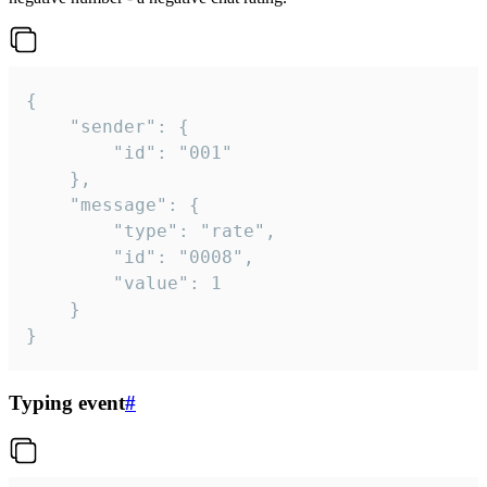
{

	"sender": {

		"id": "001"

	},

	"message": {

		"type": "rate",

		"id": "0008",

		"value": 1

	}

}
Typing event
#