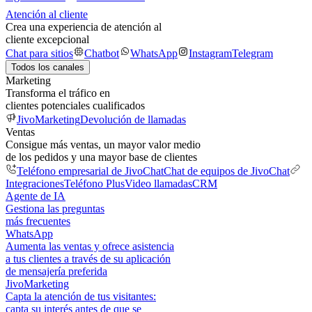
Atención al cliente
Crea una experiencia de atención al
cliente excepcional
Chat para sitios
Chatbot
WhatsApp
Instagram
Telegram
Todos los canales
Marketing
Transforma el tráfico en
clientes potenciales cualificados
JivoMarketing
Devolución de llamadas
Ventas
Consigue más ventas, un mayor valor medio
de los pedidos y una mayor base de clientes
Teléfono empresarial de JivoChat
Chat de equipos de JivoChat
Integraciones
Teléfono Plus
Video llamadas
CRM
Agente de IA
Gestiona las preguntas
más frecuentes
WhatsApp
Aumenta las ventas y ofrece asistencia
a tus clientes a través de su aplicación
de mensajería preferida
JivoMarketing
Capta la atención de tus visitantes:
capta su interés antes de que se