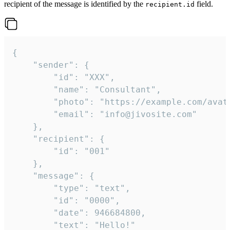
recipient of the message is identified by the
field.
recipient.id
{

	"sender": {

		"id": "XXX",

		"name": "Consultant",

		"photo": "https://example.com/avatar.png",

		"email": "info@jivosite.com"

	},

	"recipient": {

		"id": "001"

	},

	"message": {

		"type": "text",

		"id": "0000",

		"date": 946684800,

		"text": "Hello!"
