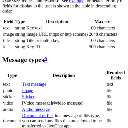
request and response. See
example
for details. Priority of
keyboard
fields for display to the user is shown in the table in descending
order.
Field
Type
Description
Max size
text
string
Key text
100 characters
image
string
Image URL (https or http scheme)
2048 characters
title
string
Title or tooltip key
100 characters
id
string
Key ID
500 characters
Message types
#
Required
Type
Description
fields
text
Text message
text
photo
Image
file
sticker
Sticker
file
video
[Video message](#video message)
file
audio
Audio message
file
Document or file
, in a message of this type,
document
you can send any files that are allowed to be
file
transferred to JivoChat app