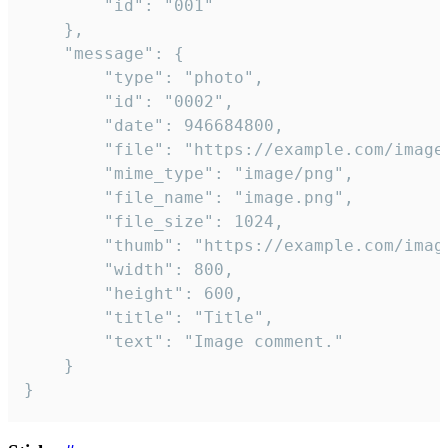
		"id": "001"

	},

	"message": {

		"type": "photo",

		"id": "0002",

		"date": 946684800,

		"file": "https://example.com/image.png",

		"mime_type": "image/png",

		"file_name": "image.png",

		"file_size": 1024,

		"thumb": "https://example.com/image_thumb.png",

		"width": 800,

		"height": 600,

		"title": "Title",

		"text": "Image comment."

	}

}