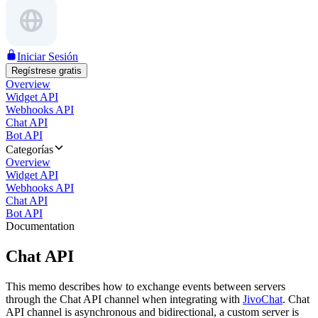
Iniciar Sesión
Regístrese gratis
Overview
Widget API
Webhooks API
Chat API
Bot API
Categorías
Overview
Widget API
Webhooks API
Chat API
Bot API
Documentation
Chat API
This memo describes how to exchange events between servers
through the Chat API channel when integrating with
JivoChat
. Chat
API channel is asynchronous and bidirectional, a custom server is