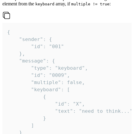
element from the
array, if
:
keyboard
multiple != true
{

	"sender": {

		"id": "001"

	},

	"message": {

		"type": "keyboard",

		"id": "0009",

		"multiple": false,

		"keyboard": [

			{

				"id": "X",

				"text": "need to think..."

			}

		]

	}
