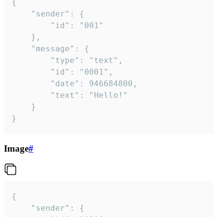
{

	"sender": {

		"id": "001"

	},

	"message": {

		"type": "text",

		"id": "0001",

		"date": 946684800,

		"text": "Hello!"

	}

}
Image
#
{

	"sender": {
