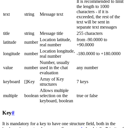
It is recommended to limit
the length to 1000
characters - if it is
text
string
Message text
exceeded, the rest of the
text will be sent in
separate text messages
title
string
Message title
255 characters
Location latitude,
from -90.0000 to
latitude
number
real number
+90.0000
Location longitude,
longitude
number
-180.0000 to +180.0000
real number
Number, usually
value
number
used in the chat
any number
evaluation
Array of Key
keyboard
[]Key
7 keys
structures
Allows multiple
multiple
boolean
selection on the
true or false
keyboard, boolean
Key
#
It is mandatory for a key to have one structure field, both in the