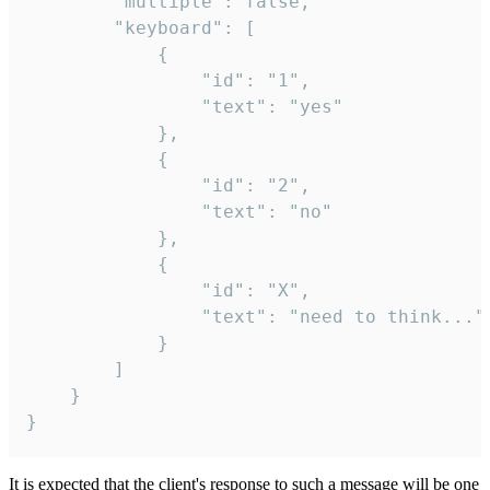
		"multiple": false,

		"keyboard": [

			{

				"id": "1",

				"text": "yes"

			},

			{

				"id": "2",

				"text": "no"

			},

			{

				"id": "X",

				"text": "need to think..."

			}

		]

	}

}
It is expected that the client's response to such a message will be one