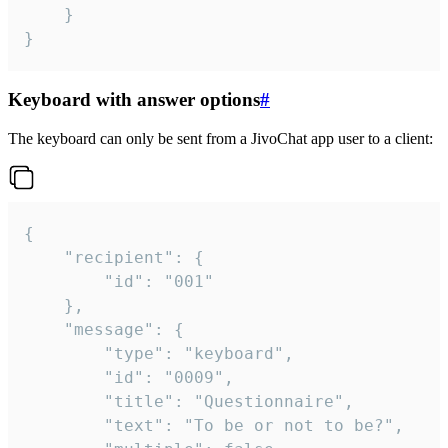
	}

}
Keyboard with answer options
#
The keyboard can only be sent from a JivoChat app user to a client:
{

	"recipient": {

		"id": "001"

	},

	"message": {

		"type": "keyboard",

		"id": "0009",

		"title": "Questionnaire",

		"text": "To be or not to be?",
