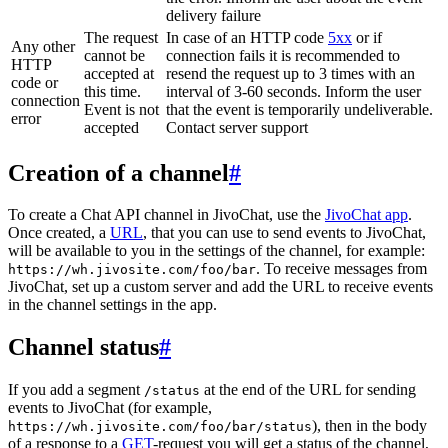
delivery failure
The request
In case of an HTTP code
5xx
or if
Any other
cannot be
connection fails it is recommended to
HTTP
accepted at
resend the request up to 3 times with an
code or
this time.
interval of 3-60 seconds. Inform the user
connection
Event is not
that the event is temporarily undeliverable.
error
accepted
Contact server support
Creation of a channel
#
To create a Chat API channel in JivoChat, use the
JivoChat app
.
Once created, a
URL
, that you can use to send events to JivoChat,
will be available to you in the settings of the channel, for example:
. To receive messages from
https://wh.jivosite.com/foo/bar
JivoChat, set up a custom server and add the URL to receive events
in the channel settings in the app.
Channel status
#
If you add a segment
at the end of the URL for sending
/status
events to JivoChat (for example,
), then in the body
https://wh.jivosite.com/foo/bar/status
of a response to a
GET
-request you will get a status of the channel,