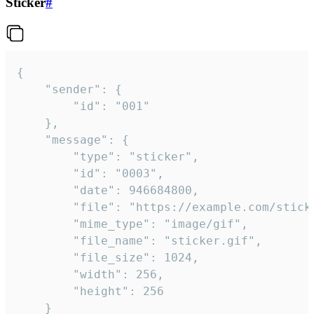
Sticker
#
{

	"sender": {

		"id": "001"

	},

	"message": {

		"type": "sticker",

		"id": "0003",

		"date": 946684800,

		"file": "https://example.com/sticker.gif",

		"mime_type": "image/gif",

		"file_name": "sticker.gif",

		"file_size": 1024,

		"width": 256,

		"height": 256

	}
