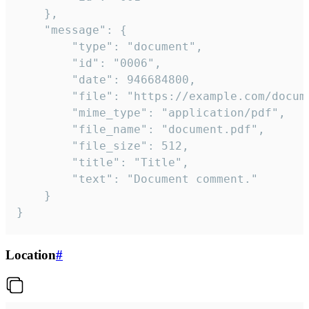
	},

	"message": {

		"type": "document",

		"id": "0006",

		"date": 946684800,

		"file": "https://example.com/document.pdf",

		"mime_type": "application/pdf",

		"file_name": "document.pdf",

		"file_size": 512,

		"title": "Title",

		"text": "Document comment."

	}

}
Location
#