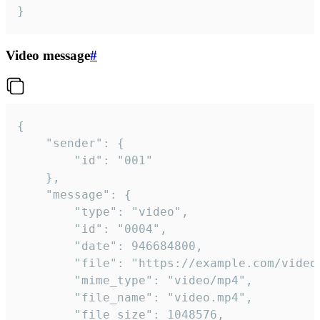
}
Video message
#
{

	"sender": {

		"id": "001"

	},

	"message": {

		"type": "video",

		"id": "0004",

		"date": 946684800,

		"file": "https://example.com/video.mp4",

		"mime_type": "video/mp4",

		"file_name": "video.mp4",

		"file_size": 1048576,
