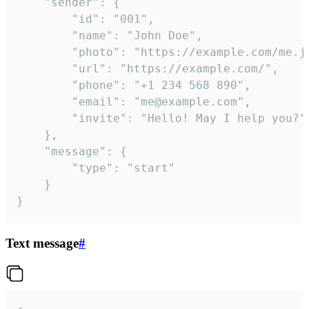
	"sender": {

		"id": "001",

		"name": "John Doe",

		"photo": "https://example.com/me.jpg",

		"url": "https://example.com/",

		"phone": "+1 234 568 890",

		"email": "me@example.com",

		"invite": "Hello! May I help you?"

	},

	"message": {

		"type": "start"

	}

}
Text message
#