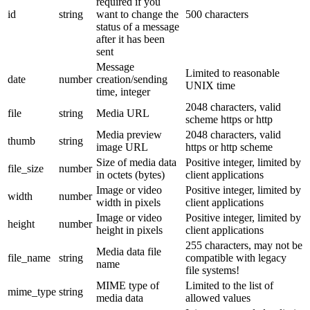
required if you
id
string
want to change the
500 characters
status of a message
after it has been
sent
Message
Limited to reasonable
date
number
creation/sending
UNIX time
time, integer
2048 characters, valid
file
string
Media URL
scheme https or http
Media preview
2048 characters, valid
thumb
string
image URL
https or http scheme
Size of media data
Positive integer, limited by
file_size
number
in octets (bytes)
client applications
Image or video
Positive integer, limited by
width
number
width in pixels
client applications
Image or video
Positive integer, limited by
height
number
height in pixels
client applications
255 characters, may not be
Media data file
file_name
string
compatible with legacy
name
file systems!
MIME type of
Limited to the list of
mime_type
string
media data
allowed values