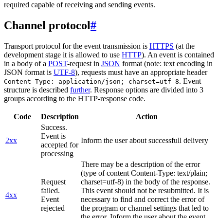
required capable of receiving and sending events.
Channel protocol
#
Transport protocol for the event transmission is
HTTPS
(at the
development stage it is allowed to use
HTTP
). An event is contained
in a body of a
POST
-request in
JSON
format (note: text encoding in
JSON format is
UTF-8
), requests must have an appropriate header
. Event
Content-Type: application/json; charset=utf-8
structure is described
further
. Response options are divided into 3
groups according to the HTTP-response code.
Code
Description
Action
Success.
Event is
2xx
Inform the user about successfull delivery
accepted for
processing
There may be a description of the error
(type of content Content-Type: text/plain;
Request
charset=utf-8) in the body of the response.
failed.
This event should not be resubmitted. It is
4xx
Event
necessary to find and correct the error of
rejected
the program or channel settings that led to
the error. Inform the user about the event