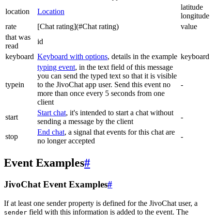
latitude
location
Location
longitude
rate
[Chat rating](#Chat rating)
value
that was
id
read
keyboard
Keyboard with options
, details in the example
keyboard
typing event
, in the text field of this message
you can send the typed text so that it is visible
typein
to the JivoChat app user. Send this event no
-
more than once every 5 seconds from one
client
Start chat
, it's intended to start a chat without
start
-
sending a message by the client
End chat
, a signal that events for this chat are
stop
-
no longer accepted
Event Examples
#
JivoChat Event Examples
#
If at least one sender property is defined for the JivoChat user, a
field with this information is added to the event. The
sender