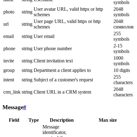
symbols
User avatar URL, valid https or http
2048
photo
string
schemes
symbols
User page URL, valid https or http
2048
url
string
schemes
символов
255
email
string
User email
symbols
2-15
phone
string
User phone number
symbols
1000
invite
string
Client invitation text
symbols
group
string
Department a client applies to
10 digits
255
intent
string
Subject of a customer's request
characters
2048
crm_link
string
Client URL in a CRM system
characters
Message
#
Field
Type
Description
Max size
Message
identificator,