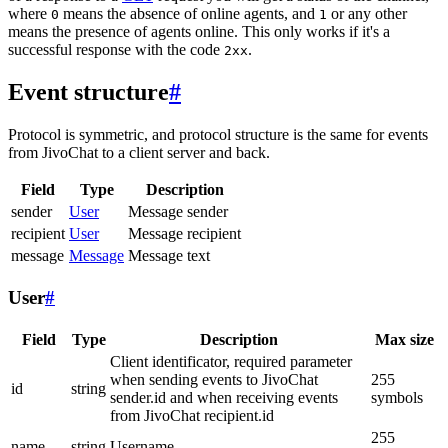
where
means the absence of online agents, and
or any other
0
1
means the presence of agents online. This only works if it's a
successful response with the code
.
2xx
Event structure
#
Protocol is symmetric, and protocol structure is the same for events
from JivoChat to a client server and back.
Field
Type
Description
sender
User
Message sender
recipient
User
Message recipient
message
Message
Message text
User
#
Field
Type
Description
Max size
Client identificator, required parameter
when sending events to JivoChat
255
id
string
sender.id and when receiving events
symbols
from JivoChat recipient.id
255
name
string
Username