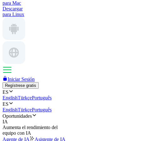
para Mac
Descargar
para Linux
Iniciar Sesión
Regístrese gratis
ES
English
Türkçe
Português
ES
English
Türkçe
Português
Oportunidades
IA
Aumenta el rendimiento del
equipo con IA
Agente de IA
Asistente de IA