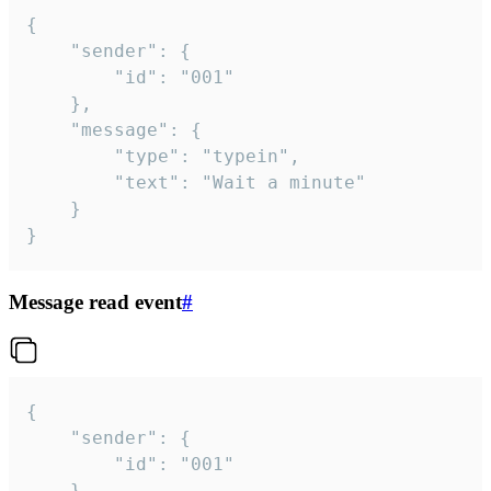
{

	"sender": {

		"id": "001"

	},

	"message": {

		"type": "typein",

		"text": "Wait a minute"

	}

}
Message read event
#
{

	"sender": {

		"id": "001"

	},
