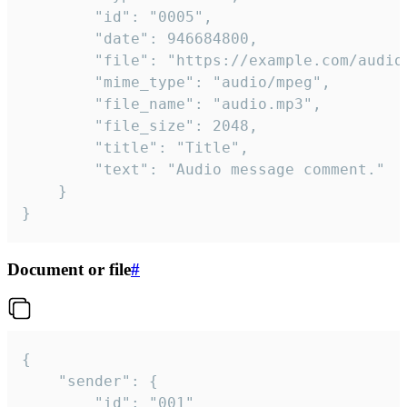
		"id": "0005",

		"date": 946684800,

		"file": "https://example.com/audio.mp3",

		"mime_type": "audio/mpeg",

		"file_name": "audio.mp3",

		"file_size": 2048,

		"title": "Title",

		"text": "Audio message comment."

	}

}
Document or file
#
{

	"sender": {

		"id": "001"
