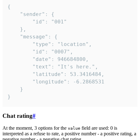
{

	"sender": {

		"id": "001"

	},

	"message": {

		"type": "location",

		"id": "0007",

		"date": 946684800,

		"text": "It's here.",

		"latitude": 53.3416484,

		"longitude": -6.2868531

	}

}
Chat rating
#
At the moment, 3 options for the
field are used: 0 is
value
interpreted as a refuse to rate, a positive number - a positive rating, a
negative number - a negative chat rating.