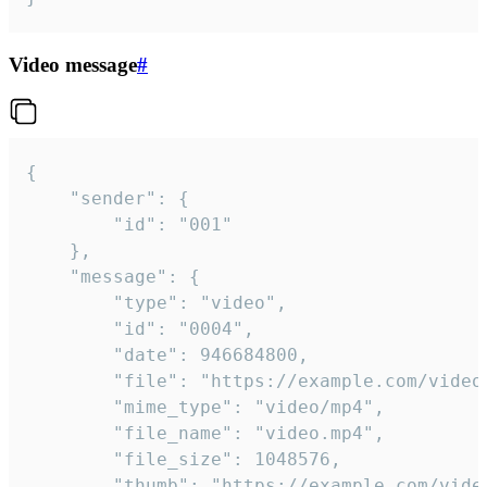
Video message
#
{

	"sender": {

		"id": "001"

	},

	"message": {

		"type": "video",

		"id": "0004",

		"date": 946684800,

		"file": "https://example.com/video.mp4",

		"mime_type": "video/mp4",

		"file_name": "video.mp4",

		"file_size": 1048576,

		"thumb": "https://example.com/video_thumb.png",
