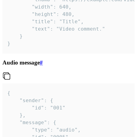
		"width": 640,

		"height": 480,

		"title": "Title",

		"text": "Video comment."

	}

}
Audio message
#
{

	"sender": {

		"id": "001"

	},

	"message": {

		"type": "audio",
