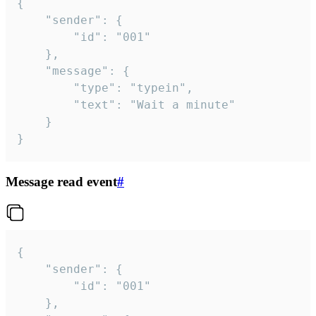
{

	"sender": {

		"id": "001"

	},

	"message": {

		"type": "typein",

		"text": "Wait a minute"

	}

}
Message read event
#
{

	"sender": {

		"id": "001"

	},
