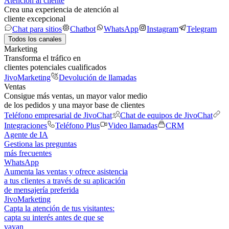
Atención al cliente
Crea una experiencia de atención al
cliente excepcional
Chat para sitios
Chatbot
WhatsApp
Instagram
Telegram
Todos los canales
Marketing
Transforma el tráfico en
clientes potenciales cualificados
JivoMarketing
Devolución de llamadas
Ventas
Consigue más ventas, un mayor valor medio
de los pedidos y una mayor base de clientes
Teléfono empresarial de JivoChat
Chat de equipos de JivoChat
Integraciones
Teléfono Plus
Video llamadas
CRM
Agente de IA
Gestiona las preguntas
más frecuentes
WhatsApp
Aumenta las ventas y ofrece asistencia
a tus clientes a través de su aplicación
de mensajería preferida
JivoMarketing
Capta la atención de tus visitantes:
capta su interés antes de que se
vayan