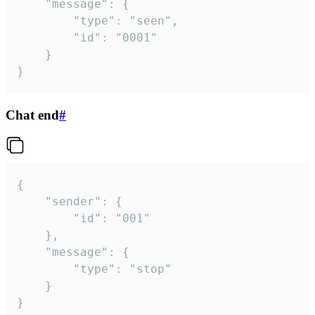
	"message": {

		"type": "seen",

		"id": "0001"

	}

}
Chat end
#
{

	"sender": {

		"id": "001"

	},

	"message": {

		"type": "stop"

	}

}