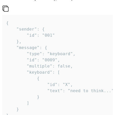
{

	"sender": {

		"id": "001"

	},

	"message": {

		"type": "keyboard",

		"id": "0009",

		"multiple": false,

		"keyboard": [

			{

				"id": "X",

				"text": "need to think..."

			}

		]

	}
