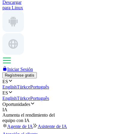
Descargar
para Linux
Iniciar Sesión
Regístrese gratis
ES
English
Türkçe
Português
ES
English
Türkçe
Português
Oportunidades
IA
Aumenta el rendimiento del
equipo con IA
Agente de IA
Asistente de IA