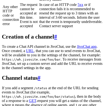
The request
In case of an HTTP code
5xx
or if
Any other
cannot be
connection fails it is recommended to
HTTP
accepted at
resend the request up to 3 times with an
code or
this time.
interval of 3-60 seconds. Inform the user
connection
Event is not
that the event is temporarily undeliverable.
error
accepted
Contact server support
Creation of a channel
#
To create a Chat API channel in JivoChat, use the
JivoChat app
.
Once created, a
URL
, that you can use to send events to JivoChat,
will be available to you in the settings of the channel, for example:
. To receive messages from
https://wh.jivosite.com/foo/bar
JivoChat, set up a custom server and add the URL to receive events
in the channel settings in the app.
Channel status
#
If you add a segment
at the end of the URL for sending
/status
events to JivoChat (for example,
), then in the body
https://wh.jivosite.com/foo/bar/status
of a response to a
GET
-request you will get a status of the channel,
where
means the absence of online agents, and
or any other
0
1