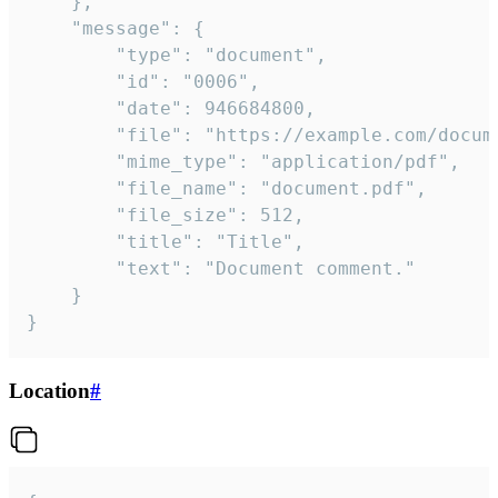
	},

	"message": {

		"type": "document",

		"id": "0006",

		"date": 946684800,

		"file": "https://example.com/document.pdf",

		"mime_type": "application/pdf",

		"file_name": "document.pdf",

		"file_size": 512,

		"title": "Title",

		"text": "Document comment."

	}

}
Location
#