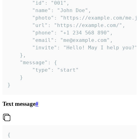
		"id": "001",

		"name": "John Doe",

		"photo": "https://example.com/me.jpg",

		"url": "https://example.com/",

		"phone": "+1 234 568 890",

		"email": "me@example.com",

		"invite": "Hello! May I help you?"

	},

	"message": {

		"type": "start"

	}

}
Text message
#
{
