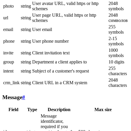
User avatar URL, valid https or http
2048
photo
string
schemes
symbols
User page URL, valid https or http
2048
url
string
schemes
символов
255
email
string
User email
symbols
2-15
phone
string
User phone number
symbols
1000
invite
string
Client invitation text
symbols
group
string
Department a client applies to
10 digits
255
intent
string
Subject of a customer's request
characters
2048
crm_link
string
Client URL in a CRM system
characters
Message
#
Field
Type
Description
Max size
Message
identificator,
required if you