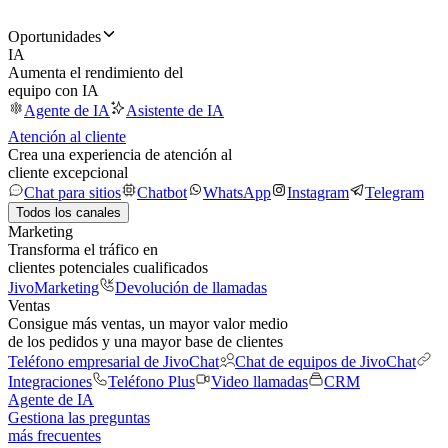
Oportunidades
IA
Aumenta el rendimiento del
equipo con IA
Agente de IA
Asistente de IA
Atención al cliente
Crea una experiencia de atención al
cliente excepcional
Chat para sitios
Chatbot
WhatsApp
Instagram
Telegram
Todos los canales
Marketing
Transforma el tráfico en
clientes potenciales cualificados
JivoMarketing
Devolución de llamadas
Ventas
Consigue más ventas, un mayor valor medio
de los pedidos y una mayor base de clientes
Teléfono empresarial de JivoChat
Chat de equipos de JivoChat
Integraciones
Teléfono Plus
Video llamadas
CRM
Agente de IA
Gestiona las preguntas
más frecuentes