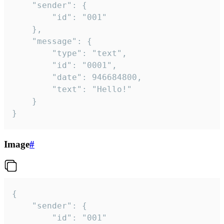
	"sender": {

		"id": "001"

	},

	"message": {

		"type": "text",

		"id": "0001",

		"date": 946684800,

		"text": "Hello!"

	}

}
Image
#
{

	"sender": {

		"id": "001"
