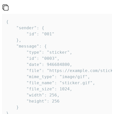
{

	"sender": {

		"id": "001"

	},

	"message": {

		"type": "sticker",

		"id": "0003",

		"date": 946684800,

		"file": "https://example.com/sticker.gif",

		"mime_type": "image/gif",

		"file_name": "sticker.gif",

		"file_size": 1024,

		"width": 256,

		"height": 256

	}

}