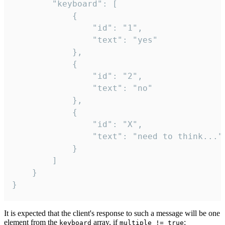
		"keyboard": [

			{

				"id": "1",

				"text": "yes"

			},

			{

				"id": "2",

				"text": "no"

			},

			{

				"id": "X",

				"text": "need to think..."

			}

		]

	}

}
It is expected that the client's response to such a message will be one
element from the
array, if
:
keyboard
multiple != true