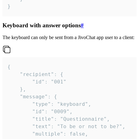
}
Keyboard with answer options
#
The keyboard can only be sent from a JivoChat app user to a client:
{

	"recipient": {

		"id": "001"

	},

	"message": {

		"type": "keyboard",

		"id": "0009",

		"title": "Questionnaire",

		"text": "To be or not to be?",

		"multiple": false,
