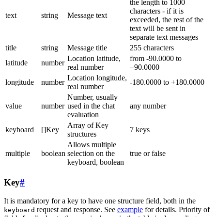
the length to 1000
characters - if it is
text
string
Message text
exceeded, the rest of the
text will be sent in
separate text messages
title
string
Message title
255 characters
Location latitude,
from -90.0000 to
latitude
number
real number
+90.0000
Location longitude,
longitude
number
-180.0000 to +180.0000
real number
Number, usually
value
number
used in the chat
any number
evaluation
Array of Key
keyboard
[]Key
7 keys
structures
Allows multiple
multiple
boolean
selection on the
true or false
keyboard, boolean
Key
#
It is mandatory for a key to have one structure field, both in the
request and response. See
example
for details. Priority of
keyboard