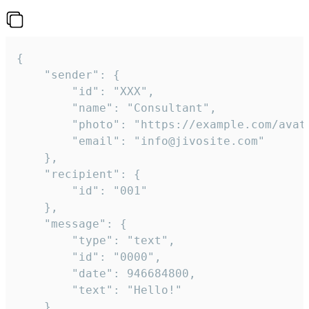
{

	"sender": {

		"id": "XXX",

		"name": "Consultant",

		"photo": "https://example.com/avatar.png",

		"email": "info@jivosite.com"

	},

	"recipient": {

		"id": "001"

	},

	"message": {

		"type": "text",

		"id": "0000",

		"date": 946684800,

		"text": "Hello!"

	}
