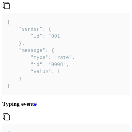
{

	"sender": {

		"id": "001"

	},

	"message": {

		"type": "rate",

		"id": "0008",

		"value": 1

	}

}
Typing event
#