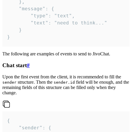
	},

	"message": {

		"type": "text",

		"text": "need to think..."

	}

}
The following are examples of events to send to JivoChat.
Chat start
#
Upon the first event from the client, it is recommended to fill the
structure. Then the
field will be enough, and the
sender
sender.id
remaining fields of this structure can be filled only when they
change.
{

	"sender": {
