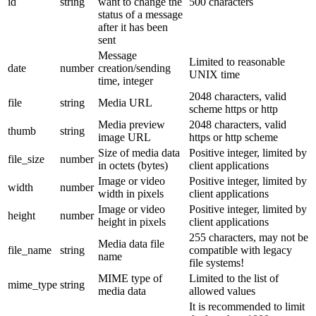
id
string
want to change the
500 characters
status of a message
after it has been
sent
Message
Limited to reasonable
date
number
creation/sending
UNIX time
time, integer
2048 characters, valid
file
string
Media URL
scheme https or http
Media preview
2048 characters, valid
thumb
string
image URL
https or http scheme
Size of media data
Positive integer, limited by
file_size
number
in octets (bytes)
client applications
Image or video
Positive integer, limited by
width
number
width in pixels
client applications
Image or video
Positive integer, limited by
height
number
height in pixels
client applications
255 characters, may not be
Media data file
file_name
string
compatible with legacy
name
file systems!
MIME type of
Limited to the list of
mime_type
string
media data
allowed values
It is recommended to limit