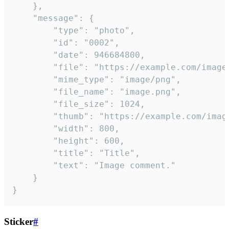
	},

	"message": {

		"type": "photo",

		"id": "0002",

		"date": 946684800,

		"file": "https://example.com/image.png",

		"mime_type": "image/png",

		"file_name": "image.png",

		"file_size": 1024,

		"thumb": "https://example.com/image_thumb.png",

		"width": 800,

		"height": 600,

		"title": "Title",

		"text": "Image comment."

	}

}
Sticker
#