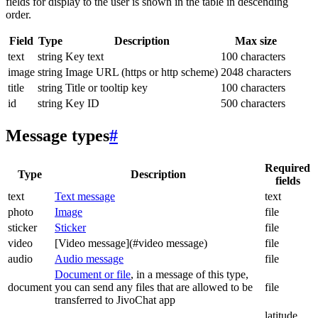
fields for display to the user is shown in the table in descending
order.
Field
Type
Description
Max size
text
string
Key text
100 characters
image
string
Image URL (https or http scheme)
2048 characters
title
string
Title or tooltip key
100 characters
id
string
Key ID
500 characters
Message types
#
Required
Type
Description
fields
text
Text message
text
photo
Image
file
sticker
Sticker
file
video
[Video message](#video message)
file
audio
Audio message
file
Document or file
, in a message of this type,
document
you can send any files that are allowed to be
file
transferred to JivoChat app
latitude