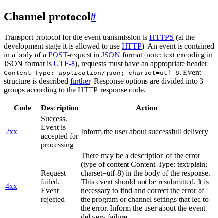
Channel protocol
#
Transport protocol for the event transmission is
HTTPS
(at the
development stage it is allowed to use
HTTP
). An event is contained
in a body of a
POST
-request in
JSON
format (note: text encoding in
JSON format is
UTF-8
), requests must have an appropriate header
. Event
Content-Type: application/json; charset=utf-8
structure is described
further
. Response options are divided into 3
groups according to the HTTP-response code.
Code
Description
Action
Success.
Event is
2xx
Inform the user about successfull delivery
accepted for
processing
There may be a description of the error
(type of content Content-Type: text/plain;
Request
charset=utf-8) in the body of the response.
failed.
This event should not be resubmitted. It is
4xx
Event
necessary to find and correct the error of
rejected
the program or channel settings that led to
the error. Inform the user about the event
delivery failure