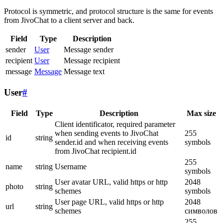
Protocol is symmetric, and protocol structure is the same for events
from JivoChat to a client server and back.
Field
Type
Description
sender
User
Message sender
recipient
User
Message recipient
message
Message
Message text
User
#
Field
Type
Description
Max size
Client identificator, required parameter
when sending events to JivoChat
255
id
string
sender.id and when receiving events
symbols
from JivoChat recipient.id
255
name
string
Username
symbols
User avatar URL, valid https or http
2048
photo
string
schemes
symbols
User page URL, valid https or http
2048
url
string
schemes
символов
255