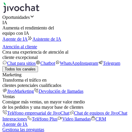
Oportunidades
IA
Aumenta el rendimiento del
equipo con IA
Agente de IA
Asistente de IA
Atención al cliente
Crea una experiencia de atención al
cliente excepcional
Chat para sitios
Chatbot
WhatsApp
Instagram
Telegram
Todos los canales
Marketing
Transforma el tráfico en
clientes potenciales cualificados
JivoMarketing
Devolución de llamadas
Ventas
Consigue más ventas, un mayor valor medio
de los pedidos y una mayor base de clientes
Teléfono empresarial de JivoChat
Chat de equipos de JivoChat
Integraciones
Teléfono Plus
Video llamadas
CRM
Agente de IA
Gestiona las preguntas