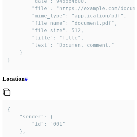
		"date": 946684800,

		"file": "https://example.com/document.pdf",

		"mime_type": "application/pdf",

		"file_name": "document.pdf",

		"file_size": 512,

		"title": "Title",

		"text": "Document comment."

	}

}
Location
#
{

	"sender": {

		"id": "001"

	},
