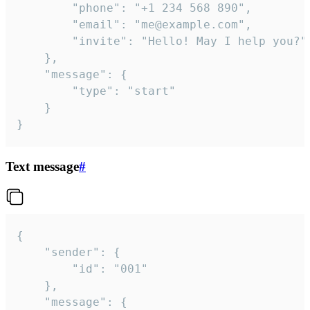
		"phone": "+1 234 568 890",

		"email": "me@example.com",

		"invite": "Hello! May I help you?"

	},

	"message": {

		"type": "start"

	}

}
Text message
#
{

	"sender": {

		"id": "001"

	},

	"message": {
