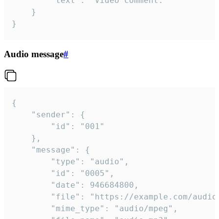
		"text": "Video comment."

	}

}
Audio message
#
{

	"sender": {

		"id": "001"

	},

	"message": {

		"type": "audio",

		"id": "0005",

		"date": 946684800,

		"file": "https://example.com/audio.mp3",

		"mime_type": "audio/mpeg",
