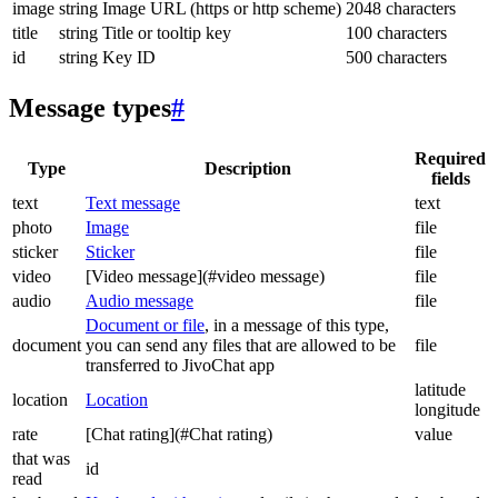
image
string
Image URL (https or http scheme)
2048 characters
title
string
Title or tooltip key
100 characters
id
string
Key ID
500 characters
Message types
#
Required
Type
Description
fields
text
Text message
text
photo
Image
file
sticker
Sticker
file
video
[Video message](#video message)
file
audio
Audio message
file
Document or file
, in a message of this type,
document
you can send any files that are allowed to be
file
transferred to JivoChat app
latitude
location
Location
longitude
rate
[Chat rating](#Chat rating)
value
that was
id
read