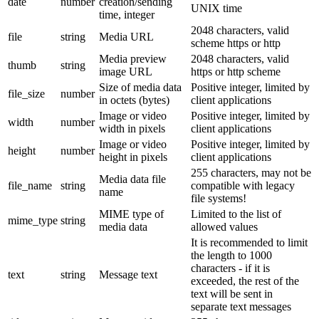
date
number
creation/sending
UNIX time
time, integer
2048 characters, valid
file
string
Media URL
scheme https or http
Media preview
2048 characters, valid
thumb
string
image URL
https or http scheme
Size of media data
Positive integer, limited by
file_size
number
in octets (bytes)
client applications
Image or video
Positive integer, limited by
width
number
width in pixels
client applications
Image or video
Positive integer, limited by
height
number
height in pixels
client applications
255 characters, may not be
Media data file
file_name
string
compatible with legacy
name
file systems!
MIME type of
Limited to the list of
mime_type
string
media data
allowed values
It is recommended to limit
the length to 1000
characters - if it is
text
string
Message text
exceeded, the rest of the
text will be sent in
separate text messages