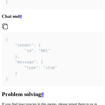
}
Chat end
#
{

	"sender": {

		"id": "001"

	},

	"message": {

		"type": "stop"

	}

}
Problem solving
#
If you find inaccuracies in this memo, please report them to us in