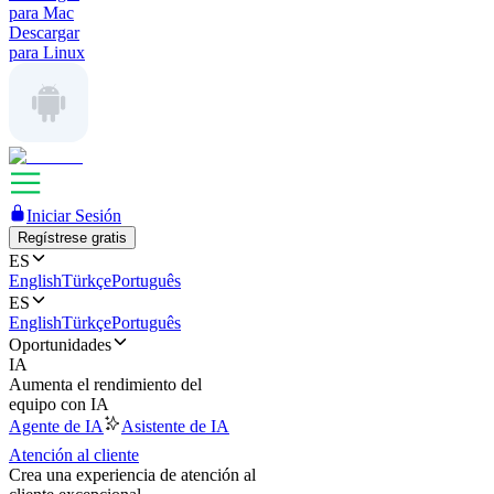
para Mac
Descargar
para Linux
Iniciar Sesión
Regístrese gratis
ES
English
Türkçe
Português
ES
English
Türkçe
Português
Oportunidades
IA
Aumenta el rendimiento del
equipo con IA
Agente de IA
Asistente de IA
Atención al cliente
Crea una experiencia de atención al