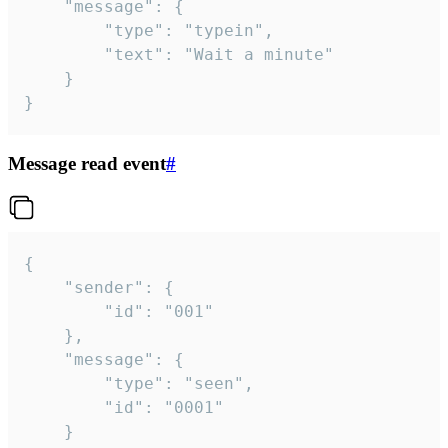
	"message": {

		"type": "typein",

		"text": "Wait a minute"

	}

}
Message read event
#
{

	"sender": {

		"id": "001"

	},

	"message": {

		"type": "seen",

		"id": "0001"

	}
