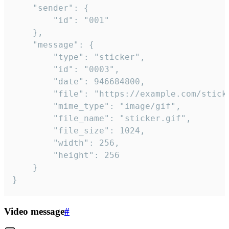
	"sender": {

		"id": "001"

	},

	"message": {

		"type": "sticker",

		"id": "0003",

		"date": 946684800,

		"file": "https://example.com/sticker.gif",

		"mime_type": "image/gif",

		"file_name": "sticker.gif",

		"file_size": 1024,

		"width": 256,

		"height": 256

	}

}
Video message
#