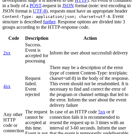
development stage it is allowed to use
HTTP
). An event is contained
in a body of a
POST
-request in
JSON
format (note: text encoding in
JSON format is
UTF-8
), requests must have an appropriate header
. Event
Content-Type: application/json; charset=utf-8
structure is described
further
. Response options are divided into 3
groups according to the HTTP-response code.
Code
Description
Action
Success.
Event is
2xx
Inform the user about successfull delivery
accepted for
processing
There may be a description of the error
(type of content Content-Type: text/plain;
Request
charset=utf-8) in the body of the response.
failed.
This event should not be resubmitted. It is
4xx
Event
necessary to find and correct the error of
rejected
the program or channel settings that led to
the error. Inform the user about the event
delivery failure
The request
In case of an HTTP code
5xx
or if
Any other
cannot be
connection fails it is recommended to
HTTP
accepted at
resend the request up to 3 times with an
code or
this time.
interval of 3-60 seconds. Inform the user
connection
Event is not
that the event is temporarily undeliverable.