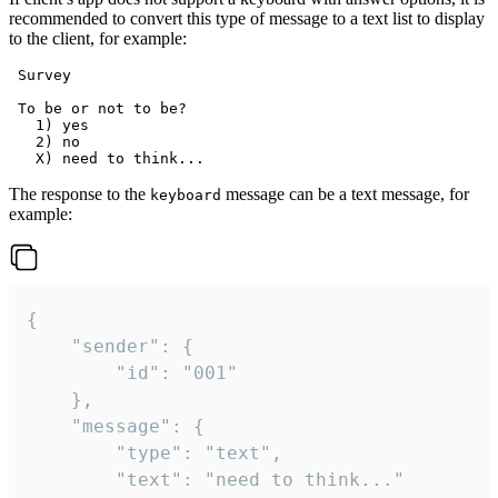
recommended to convert this type of message to a text list to display
to the client, for example:
 Survey

 To be or not to be?

   1) yes

   2) no

The response to the
message can be a text message, for
keyboard
example:
{

	"sender": {

		"id": "001"

	},

	"message": {

		"type": "text",

		"text": "need to think..."
