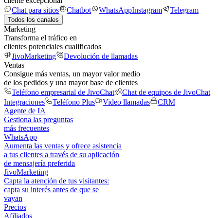
cliente excepcional
Chat para sitios
Chatbot
WhatsApp
Instagram
Telegram
Todos los canales
Marketing
Transforma el tráfico en
clientes potenciales cualificados
JivoMarketing
Devolución de llamadas
Ventas
Consigue más ventas, un mayor valor medio
de los pedidos y una mayor base de clientes
Teléfono empresarial de JivoChat
Chat de equipos de JivoChat
Integraciones
Teléfono Plus
Video llamadas
CRM
Agente de IA
Gestiona las preguntas
más frecuentes
WhatsApp
Aumenta las ventas y ofrece asistencia
a tus clientes a través de su aplicación
de mensajería preferida
JivoMarketing
Capta la atención de tus visitantes:
capta su interés antes de que se
vayan
Precios
Afiliados