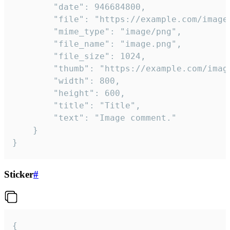
		"date": 946684800,

		"file": "https://example.com/image.png",

		"mime_type": "image/png",

		"file_name": "image.png",

		"file_size": 1024,

		"thumb": "https://example.com/image_thumb.png",

		"width": 800,

		"height": 600,

		"title": "Title",

		"text": "Image comment."

	}

}
Sticker
#
{
