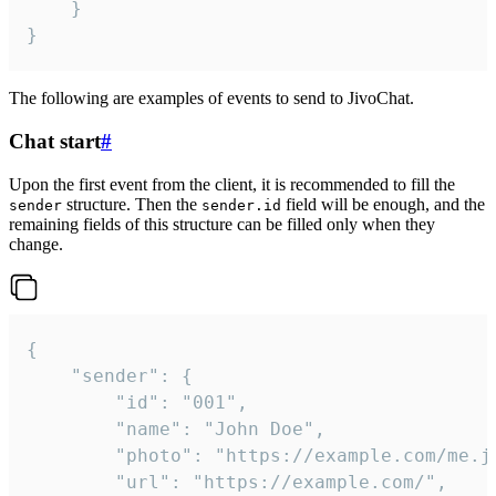
	}

}
The following are examples of events to send to JivoChat.
Chat start
#
Upon the first event from the client, it is recommended to fill the
structure. Then the
field will be enough, and the
sender
sender.id
remaining fields of this structure can be filled only when they
change.
{

	"sender": {

		"id": "001",

		"name": "John Doe",

		"photo": "https://example.com/me.jpg",

		"url": "https://example.com/",
