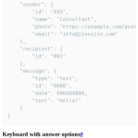
	"sender": {

		"id": "XXX",

		"name": "Consultant",

		"photo": "https://example.com/avatar.png",

		"email": "info@jivosite.com"

	},

	"recipient": {

		"id": "001"

	},

	"message": {

		"type": "text",

		"id": "0000",

		"date": 946684800,

		"text": "Hello!"

	}

}
Keyboard with answer options
#