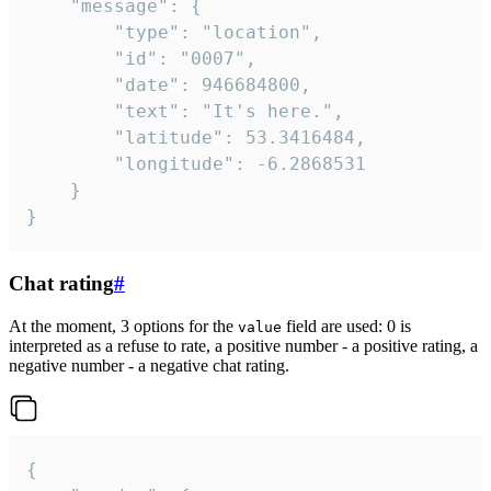
	"message": {

		"type": "location",

		"id": "0007",

		"date": 946684800,

		"text": "It's here.",

		"latitude": 53.3416484,

		"longitude": -6.2868531

	}

}
Chat rating
#
At the moment, 3 options for the
field are used: 0 is
value
interpreted as a refuse to rate, a positive number - a positive rating, a
negative number - a negative chat rating.
{
