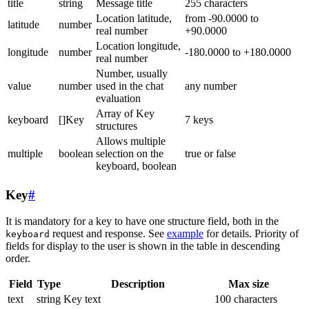
title
string
Message title
255 characters
Location latitude,
from -90.0000 to
latitude
number
real number
+90.0000
Location longitude,
longitude
number
-180.0000 to +180.0000
real number
Number, usually
value
number
used in the chat
any number
evaluation
Array of Key
keyboard
[]Key
7 keys
structures
Allows multiple
multiple
boolean
selection on the
true or false
keyboard, boolean
Key
#
It is mandatory for a key to have one structure field, both in the
request and response. See
example
for details. Priority of
keyboard
fields for display to the user is shown in the table in descending
order.
Field
Type
Description
Max size
text
string
Key text
100 characters