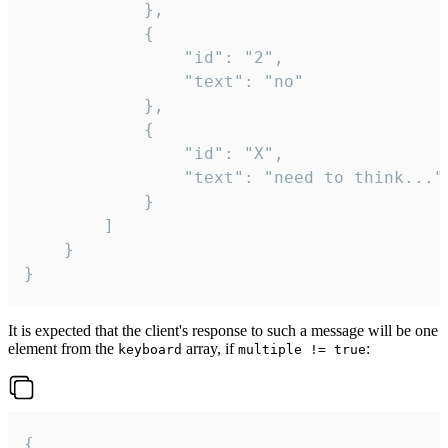
			},

			{

				"id": "2",

				"text": "no"

			},

			{

				"id": "X",

				"text": "need to think..."

			}

		]

	}

}
It is expected that the client's response to such a message will be one
element from the
array, if
:
keyboard
multiple != true
{
