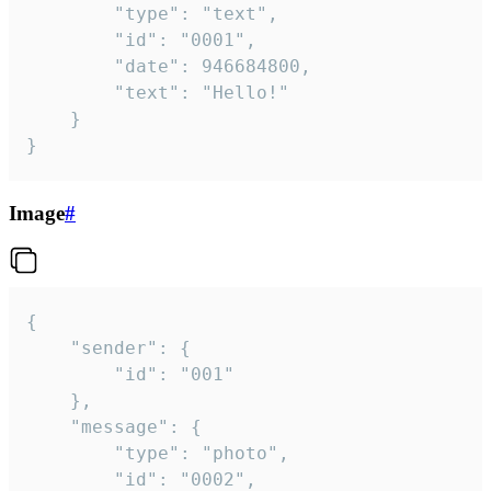
		"type": "text",

		"id": "0001",

		"date": 946684800,

		"text": "Hello!"

	}

}
Image
#
{

	"sender": {

		"id": "001"

	},

	"message": {

		"type": "photo",

		"id": "0002",
