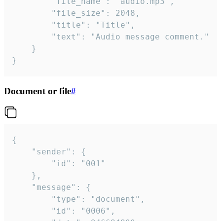
		"file_name": "audio.mp3",

		"file_size": 2048,

		"title": "Title",

		"text": "Audio message comment."

	}

}
Document or file
#
{

	"sender": {

		"id": "001"

	},

	"message": {

		"type": "document",

		"id": "0006",
