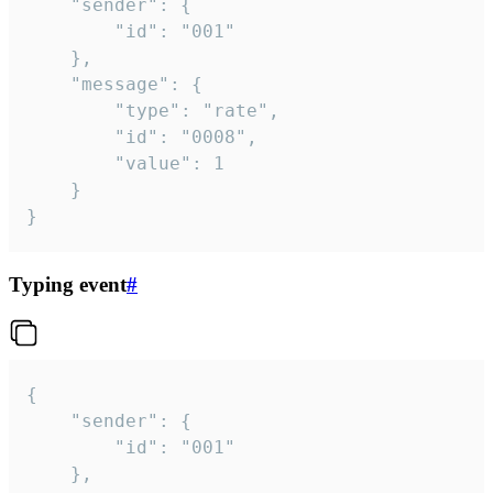
	"sender": {

		"id": "001"

	},

	"message": {

		"type": "rate",

		"id": "0008",

		"value": 1

	}

}
Typing event
#
{

	"sender": {

		"id": "001"

	},
