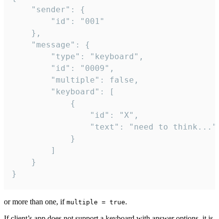
	"sender": {

		"id": "001"

	},

	"message": {

		"type": "keyboard",

		"id": "0009",

		"multiple": false,

		"keyboard": [

			{

				"id": "X",

				"text": "need to think..."

			}

		]

	}

}
or more than one, if
.
multiple = true
If client’s app does not support a keyboard with answer options, it is