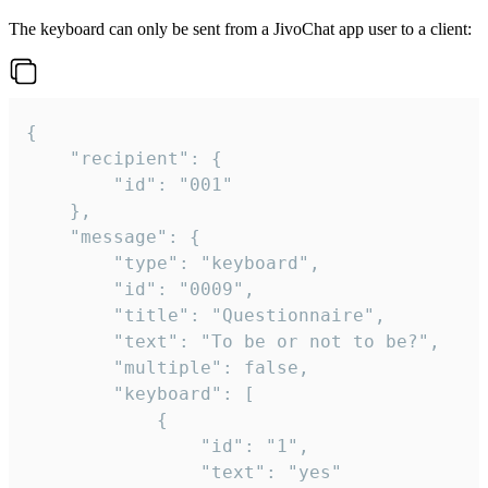
The keyboard can only be sent from a JivoChat app user to a client:
{

	"recipient": {

		"id": "001"

	},

	"message": {

		"type": "keyboard",

		"id": "0009",

		"title": "Questionnaire",

		"text": "To be or not to be?",

		"multiple": false,

		"keyboard": [

			{

				"id": "1",

				"text": "yes"
