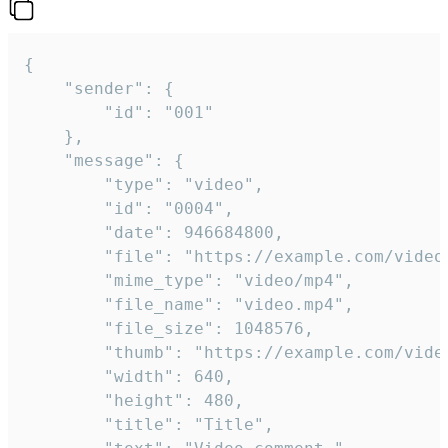
{

	"sender": {

		"id": "001"

	},

	"message": {

		"type": "video",

		"id": "0004",

		"date": 946684800,

		"file": "https://example.com/video.mp4",

		"mime_type": "video/mp4",

		"file_name": "video.mp4",

		"file_size": 1048576,

		"thumb": "https://example.com/video_thumb.png",

		"width": 640,

		"height": 480,

		"title": "Title",
