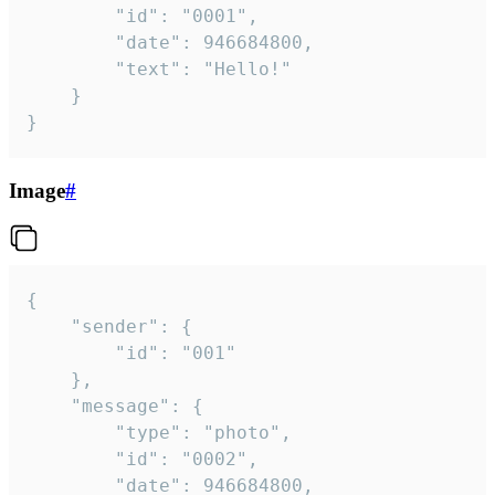
		"id": "0001",

		"date": 946684800,

		"text": "Hello!"

	}

}
Image
#
{

	"sender": {

		"id": "001"

	},

	"message": {

		"type": "photo",

		"id": "0002",

		"date": 946684800,
