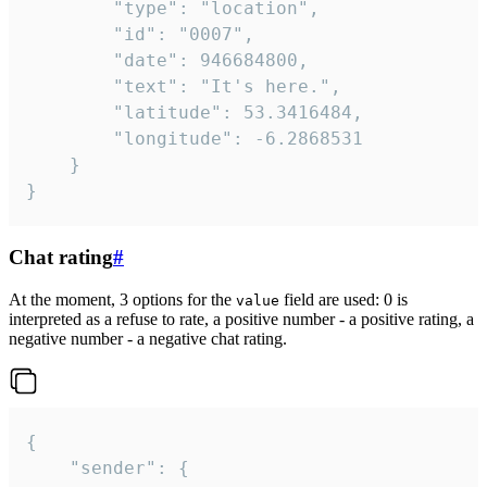
		"type": "location",

		"id": "0007",

		"date": 946684800,

		"text": "It's here.",

		"latitude": 53.3416484,

		"longitude": -6.2868531

	}

}
Chat rating
#
At the moment, 3 options for the
field are used: 0 is
value
interpreted as a refuse to rate, a positive number - a positive rating, a
negative number - a negative chat rating.
{

	"sender": {
