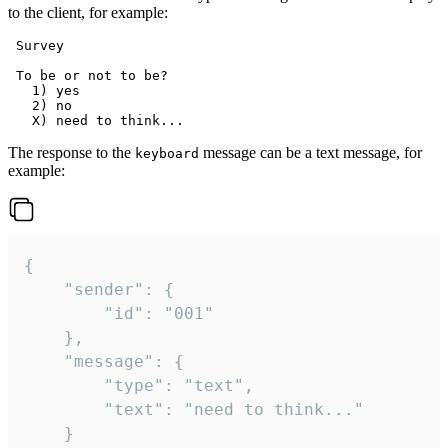
to the client, for example:
 Survey

 To be or not to be?

   1) yes

   2) no

The response to the
message can be a text message, for
keyboard
example:
{

	"sender": {

		"id": "001"

	},

	"message": {

		"type": "text",

		"text": "need to think..."

	}
