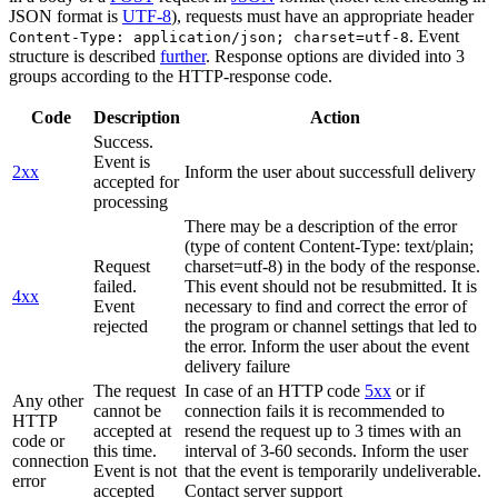
JSON format is
UTF-8
), requests must have an appropriate header
. Event
Content-Type: application/json; charset=utf-8
structure is described
further
. Response options are divided into 3
groups according to the HTTP-response code.
Code
Description
Action
Success.
Event is
2xx
Inform the user about successfull delivery
accepted for
processing
There may be a description of the error
(type of content Content-Type: text/plain;
Request
charset=utf-8) in the body of the response.
failed.
This event should not be resubmitted. It is
4xx
Event
necessary to find and correct the error of
rejected
the program or channel settings that led to
the error. Inform the user about the event
delivery failure
The request
In case of an HTTP code
5xx
or if
Any other
cannot be
connection fails it is recommended to
HTTP
accepted at
resend the request up to 3 times with an
code or
this time.
interval of 3-60 seconds. Inform the user
connection
Event is not
that the event is temporarily undeliverable.
error
accepted
Contact server support