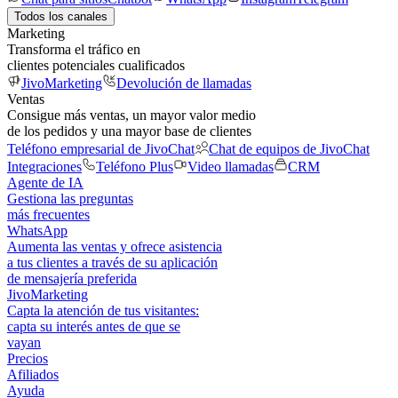
Todos los canales
Marketing
Transforma el tráfico en
clientes potenciales cualificados
JivoMarketing
Devolución de llamadas
Ventas
Consigue más ventas, un mayor valor medio
de los pedidos y una mayor base de clientes
Teléfono empresarial de JivoChat
Chat de equipos de JivoChat
Integraciones
Teléfono Plus
Video llamadas
CRM
Agente de IA
Gestiona las preguntas
más frecuentes
WhatsApp
Aumenta las ventas y ofrece asistencia
a tus clientes a través de su aplicación
de mensajería preferida
JivoMarketing
Capta la atención de tus visitantes:
capta su interés antes de que se
vayan
Precios
Afiliados
Ayuda