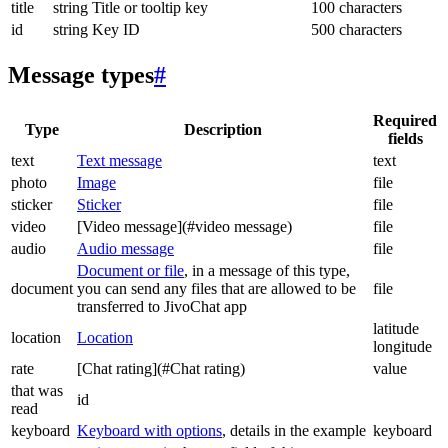
title
string
Title or tooltip key
100 characters
id
string
Key ID
500 characters
Message types
#
Required
Type
Description
fields
text
Text message
text
photo
Image
file
sticker
Sticker
file
video
[Video message](#video message)
file
audio
Audio message
file
Document or file
, in a message of this type,
document
you can send any files that are allowed to be
file
transferred to JivoChat app
latitude
location
Location
longitude
rate
[Chat rating](#Chat rating)
value
that was
id
read
keyboard
Keyboard with options
, details in the example
keyboard