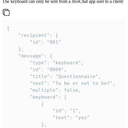
The keyboard can only be sent from a JivoChat app user to a client:
{

	"recipient": {

		"id": "001"

	},

	"message": {

		"type": "keyboard",

		"id": "0009",

		"title": "Questionnaire",

		"text": "To be or not to be?",

		"multiple": false,

		"keyboard": [

			{

				"id": "1",

				"text": "yes"

			},
