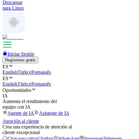
Descargar
para Linux
Iniciar Sesión
Regístrese gratis
ES
English
Türkçe
Português
ES
English
Türkçe
Português
Oportunidades
IA
Aumenta el rendimiento del
equipo con IA
Agente de IA
Asistente de IA
Atención al cliente
Crea una experiencia de atención al
cliente excepcional
Chat para sitios
Chatbot
WhatsApp
Instagram
Telegram