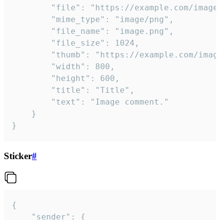
		"file": "https://example.com/image.png",

		"mime_type": "image/png",

		"file_name": "image.png",

		"file_size": 1024,

		"thumb": "https://example.com/image_thumb.png",

		"width": 800,

		"height": 600,

		"title": "Title",

		"text": "Image comment."

	}

}
Sticker
#
{

	"sender": {
