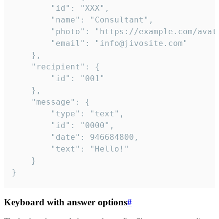
		"id": "XXX",

		"name": "Consultant",

		"photo": "https://example.com/avatar.png",

		"email": "info@jivosite.com"

	},

	"recipient": {

		"id": "001"

	},

	"message": {

		"type": "text",

		"id": "0000",

		"date": 946684800,

		"text": "Hello!"

	}

}
Keyboard with answer options
#