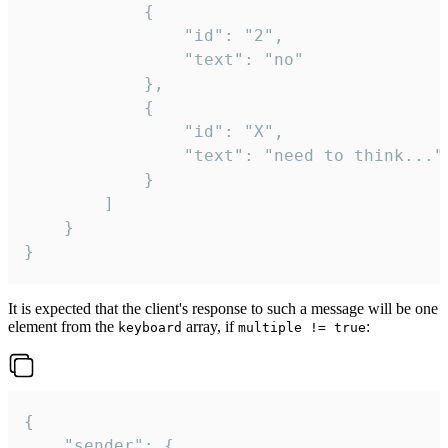
			{

				"id": "2",

				"text": "no"

			},

			{

				"id": "X",

				"text": "need to think..."

			}

		]

	}

}
It is expected that the client's response to such a message will be one
element from the
array, if
:
keyboard
multiple != true
{

	"sender": {
