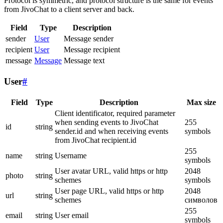
Protocol is symmetric, and protocol structure is the same for events
from JivoChat to a client server and back.
Field
Type
Description
sender
User
Message sender
recipient
User
Message recipient
message
Message
Message text
User
#
Field
Type
Description
Max size
Client identificator, required parameter
when sending events to JivoChat
255
id
string
sender.id and when receiving events
symbols
from JivoChat recipient.id
255
name
string
Username
symbols
User avatar URL, valid https or http
2048
photo
string
schemes
symbols
User page URL, valid https or http
2048
url
string
schemes
символов
255
email
string
User email
symbols