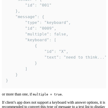
		"id": "001"

	},

	"message": {

		"type": "keyboard",

		"id": "0009",

		"multiple": false,

		"keyboard": [

			{

				"id": "X",

				"text": "need to think..."

			}

		]

	}

}
or more than one, if
.
multiple = true
If client’s app does not support a keyboard with answer options, it is
recommended to convert this type of message to a text list to display