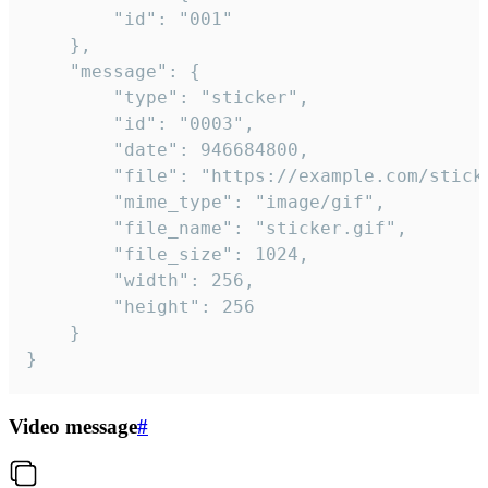
		"id": "001"

	},

	"message": {

		"type": "sticker",

		"id": "0003",

		"date": 946684800,

		"file": "https://example.com/sticker.gif",

		"mime_type": "image/gif",

		"file_name": "sticker.gif",

		"file_size": 1024,

		"width": 256,

		"height": 256

	}

}
Video message
#