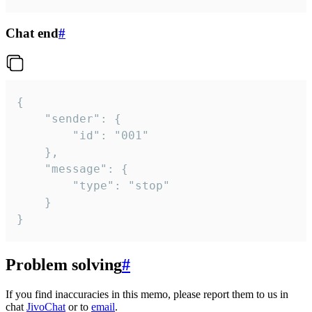
Chat end
#
{

	"sender": {

		"id": "001"

	},

	"message": {

		"type": "stop"

	}

}
Problem solving
#
If you find inaccuracies in this memo, please report them to us in
chat
JivoChat
or to
email
.