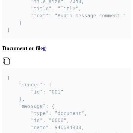
		"file_size": 2048,

		"title": "Title",

		"text": "Audio message comment."

	}

}
Document or file
#
{

	"sender": {

		"id": "001"

	},

	"message": {

		"type": "document",

		"id": "0006",

		"date": 946684800,
