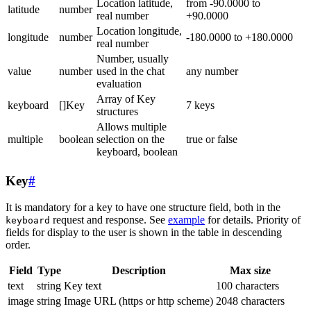
Location latitude,
from -90.0000 to
latitude
number
real number
+90.0000
Location longitude,
longitude
number
-180.0000 to +180.0000
real number
Number, usually
value
number
used in the chat
any number
evaluation
Array of Key
keyboard
[]Key
7 keys
structures
Allows multiple
multiple
boolean
selection on the
true or false
keyboard, boolean
Key
#
It is mandatory for a key to have one structure field, both in the
request and response. See
example
for details. Priority of
keyboard
fields for display to the user is shown in the table in descending
order.
Field
Type
Description
Max size
text
string
Key text
100 characters
image
string
Image URL (https or http scheme)
2048 characters