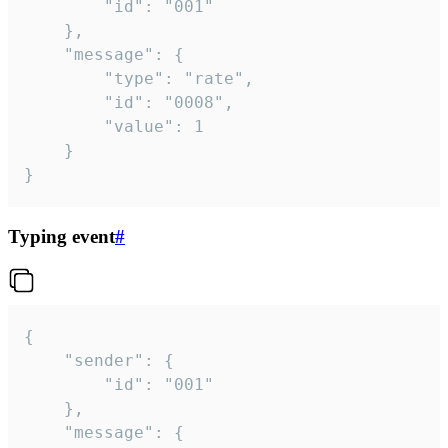
		"id": "001"

	},

	"message": {

		"type": "rate",

		"id": "0008",

		"value": 1

	}

}
Typing event
#
{

	"sender": {

		"id": "001"

	},

	"message": {
