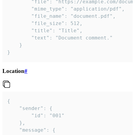
		"file": "https://example.com/document.pdf",

		"mime_type": "application/pdf",

		"file_name": "document.pdf",

		"file_size": 512,

		"title": "Title",

		"text": "Document comment."

	}

}
Location
#
{

	"sender": {

		"id": "001"

	},

	"message": {
