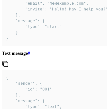
		"email": "me@example.com",

		"invite": "Hello! May I help you?"

	},

	"message": {

		"type": "start"

	}

}
Text message
#
{

	"sender": {

		"id": "001"

	},

	"message": {

		"type": "text",
