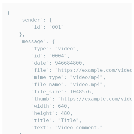
{

	"sender": {

		"id": "001"

	},

	"message": {

		"type": "video",

		"id": "0004",

		"date": 946684800,

		"file": "https://example.com/video.mp4",

		"mime_type": "video/mp4",

		"file_name": "video.mp4",

		"file_size": 1048576,

		"thumb": "https://example.com/video_thumb.png",

		"width": 640,

		"height": 480,

		"title": "Title",

		"text": "Video comment."
