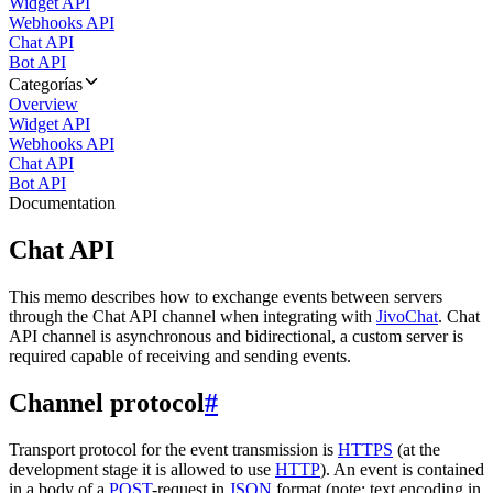
Widget API
Webhooks API
Chat API
Bot API
Categorías
Overview
Widget API
Webhooks API
Chat API
Bot API
Documentation
Chat API
This memo describes how to exchange events between servers
through the Chat API channel when integrating with
JivoChat
. Chat
API channel is asynchronous and bidirectional, a custom server is
required capable of receiving and sending events.
Channel protocol
#
Transport protocol for the event transmission is
HTTPS
(at the
development stage it is allowed to use
HTTP
). An event is contained
in a body of a
POST
-request in
JSON
format (note: text encoding in