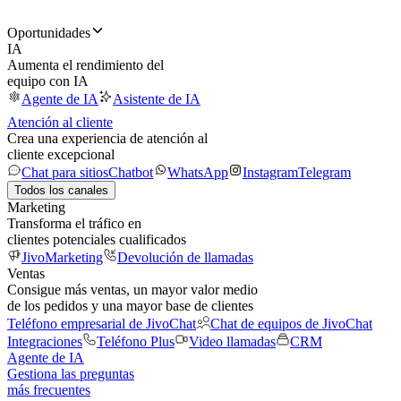
Oportunidades
IA
Aumenta el rendimiento del
equipo con IA
Agente de IA
Asistente de IA
Atención al cliente
Crea una experiencia de atención al
cliente excepcional
Chat para sitios
Chatbot
WhatsApp
Instagram
Telegram
Todos los canales
Marketing
Transforma el tráfico en
clientes potenciales cualificados
JivoMarketing
Devolución de llamadas
Ventas
Consigue más ventas, un mayor valor medio
de los pedidos y una mayor base de clientes
Teléfono empresarial de JivoChat
Chat de equipos de JivoChat
Integraciones
Teléfono Plus
Video llamadas
CRM
Agente de IA
Gestiona las preguntas
más frecuentes