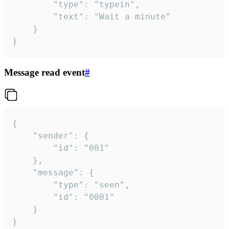
		"type": "typein",

		"text": "Wait a minute"

	}

}
Message read event
#
{

	"sender": {

		"id": "001"

	},

	"message": {

		"type": "seen",

		"id": "0001"

	}

}