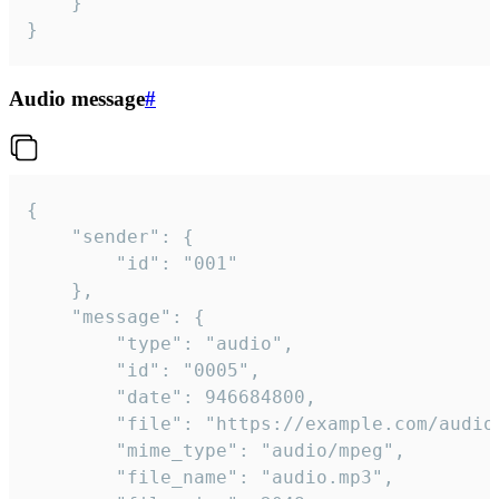
	}

}
Audio message
#
{

	"sender": {

		"id": "001"

	},

	"message": {

		"type": "audio",

		"id": "0005",

		"date": 946684800,

		"file": "https://example.com/audio.mp3",

		"mime_type": "audio/mpeg",

		"file_name": "audio.mp3",
