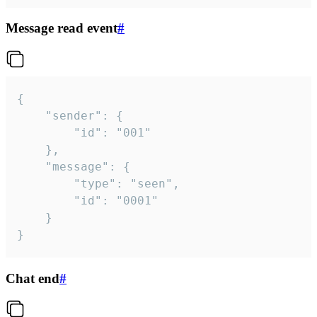
Message read event
#
{

	"sender": {

		"id": "001"

	},

	"message": {

		"type": "seen",

		"id": "0001"

	}

}
Chat end
#