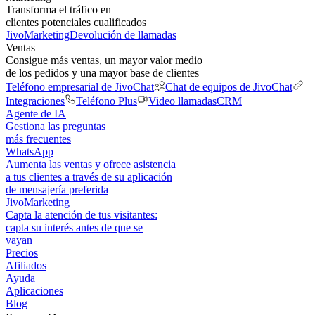
Transforma el tráfico en
clientes potenciales cualificados
JivoMarketing
Devolución de llamadas
Ventas
Consigue más ventas, un mayor valor medio
de los pedidos y una mayor base de clientes
Teléfono empresarial de JivoChat
Chat de equipos de JivoChat
Integraciones
Teléfono Plus
Video llamadas
CRM
Agente de IA
Gestiona las preguntas
más frecuentes
WhatsApp
Aumenta las ventas y ofrece asistencia
a tus clientes a través de su aplicación
de mensajería preferida
JivoMarketing
Capta la atención de tus visitantes:
capta su interés antes de que se
vayan
Precios
Afiliados
Ayuda
Aplicaciones
Blog