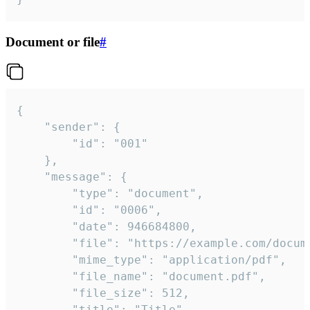
Document or file
#
{

	"sender": {

		"id": "001"

	},

	"message": {

		"type": "document",

		"id": "0006",

		"date": 946684800,

		"file": "https://example.com/document.pdf",

		"mime_type": "application/pdf",

		"file_name": "document.pdf",

		"file_size": 512,

		"title": "Title",
