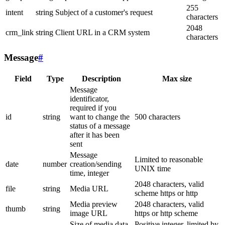
255
intent
string
Subject of a customer's request
characters
2048
crm_link
string
Client URL in a CRM system
characters
Message
#
Field
Type
Description
Max size
Message
identificator,
required if you
id
string
want to change the
500 characters
status of a message
after it has been
sent
Message
Limited to reasonable
date
number
creation/sending
UNIX time
time, integer
2048 characters, valid
file
string
Media URL
scheme https or http
Media preview
2048 characters, valid
thumb
string
image URL
https or http scheme
Size of media data
Positive integer, limited by