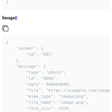
}
Image
#
{

	"sender": {

		"id": "001"

	},

	"message": {

		"type": "photo",

		"id": "0002",

		"date": 946684800,

		"file": "https://example.com/image.png",

		"mime_type": "image/png",

		"file_name": "image.png",

		"file_size": 1024,
