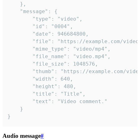
	},

	"message": {

		"type": "video",

		"id": "0004",

		"date": 946684800,

		"file": "https://example.com/video.mp4",

		"mime_type": "video/mp4",

		"file_name": "video.mp4",

		"file_size": 1048576,

		"thumb": "https://example.com/video_thumb.png",

		"width": 640,

		"height": 480,

		"title": "Title",

		"text": "Video comment."

	}

}
Audio message
#