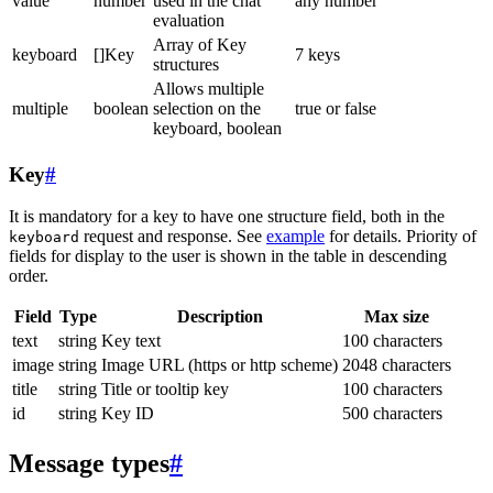
value
number
used in the chat
any number
evaluation
Array of Key
keyboard
[]Key
7 keys
structures
Allows multiple
multiple
boolean
selection on the
true or false
keyboard, boolean
Key
#
It is mandatory for a key to have one structure field, both in the
request and response. See
example
for details. Priority of
keyboard
fields for display to the user is shown in the table in descending
order.
Field
Type
Description
Max size
text
string
Key text
100 characters
image
string
Image URL (https or http scheme)
2048 characters
title
string
Title or tooltip key
100 characters
id
string
Key ID
500 characters
Message types
#