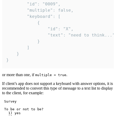
		"id": "0009",

		"multiple": false,

		"keyboard": [

			{

				"id": "X",

				"text": "need to think..."

			}

		]

	}

}
or more than one, if
.
multiple = true
If client’s app does not support a keyboard with answer options, it is
recommended to convert this type of message to a text list to display
to the client, for example:
 Survey

 To be or not to be?

   1) yes
