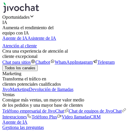
Oportunidades
IA
Aumenta el rendimiento del
equipo con IA
Agente de IA
Asistente de IA
Atención al cliente
Crea una experiencia de atención al
cliente excepcional
Chat para sitios
Chatbot
WhatsApp
Instagram
Telegram
Todos los canales
Marketing
Transforma el tráfico en
clientes potenciales cualificados
JivoMarketing
Devolución de llamadas
Ventas
Consigue más ventas, un mayor valor medio
de los pedidos y una mayor base de clientes
Teléfono empresarial de JivoChat
Chat de equipos de JivoChat
Integraciones
Teléfono Plus
Video llamadas
CRM
Agente de IA
Gestiona las preguntas