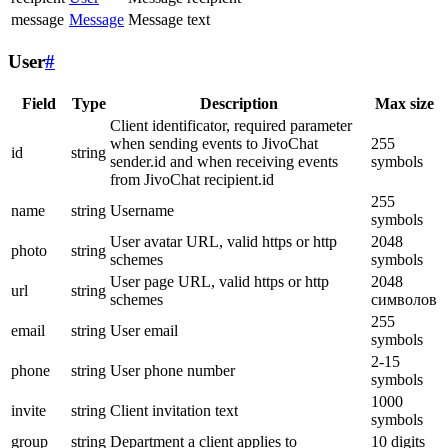
message
Message
Message text
User
#
Field
Type
Description
Max size
Client identificator, required parameter
when sending events to JivoChat
255
id
string
sender.id and when receiving events
symbols
from JivoChat recipient.id
255
name
string
Username
symbols
User avatar URL, valid https or http
2048
photo
string
schemes
symbols
User page URL, valid https or http
2048
url
string
schemes
символов
255
email
string
User email
symbols
2-15
phone
string
User phone number
symbols
1000
invite
string
Client invitation text
symbols
group
string
Department a client applies to
10 digits