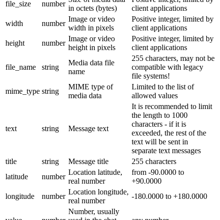
file_size
number
in octets (bytes)
client applications
Image or video
Positive integer, limited by
width
number
width in pixels
client applications
Image or video
Positive integer, limited by
height
number
height in pixels
client applications
255 characters, may not be
Media data file
file_name
string
compatible with legacy
name
file systems!
MIME type of
Limited to the list of
mime_type
string
media data
allowed values
It is recommended to limit
the length to 1000
characters - if it is
text
string
Message text
exceeded, the rest of the
text will be sent in
separate text messages
title
string
Message title
255 characters
Location latitude,
from -90.0000 to
latitude
number
real number
+90.0000
Location longitude,
longitude
number
-180.0000 to +180.0000
real number
Number, usually