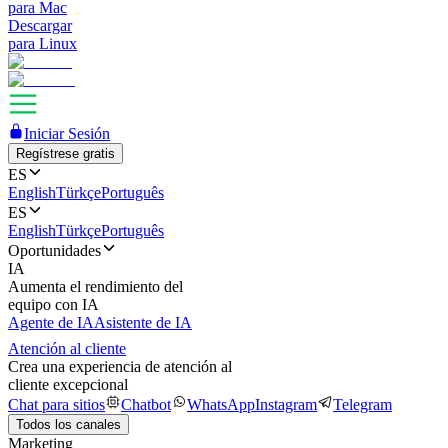
para Mac
Descargar
para Linux
Iniciar Sesión
Regístrese gratis
ES
English
Türkçe
Português
ES
English
Türkçe
Português
Oportunidades
IA
Aumenta el rendimiento del
equipo con IA
Agente de IA
Asistente de IA
Atención al cliente
Crea una experiencia de atención al
cliente excepcional
Chat para sitios
Chatbot
WhatsApp
Instagram
Telegram
Todos los canales
Marketing