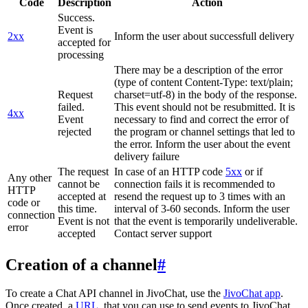
Code
Description
Action
Success.
Event is
2xx
Inform the user about successfull delivery
accepted for
processing
There may be a description of the error
(type of content Content-Type: text/plain;
Request
charset=utf-8) in the body of the response.
failed.
This event should not be resubmitted. It is
4xx
Event
necessary to find and correct the error of
rejected
the program or channel settings that led to
the error. Inform the user about the event
delivery failure
The request
In case of an HTTP code
5xx
or if
Any other
cannot be
connection fails it is recommended to
HTTP
accepted at
resend the request up to 3 times with an
code or
this time.
interval of 3-60 seconds. Inform the user
connection
Event is not
that the event is temporarily undeliverable.
error
accepted
Contact server support
Creation of a channel
#
To create a Chat API channel in JivoChat, use the
JivoChat app
.
Once created, a
URL
, that you can use to send events to JivoChat,