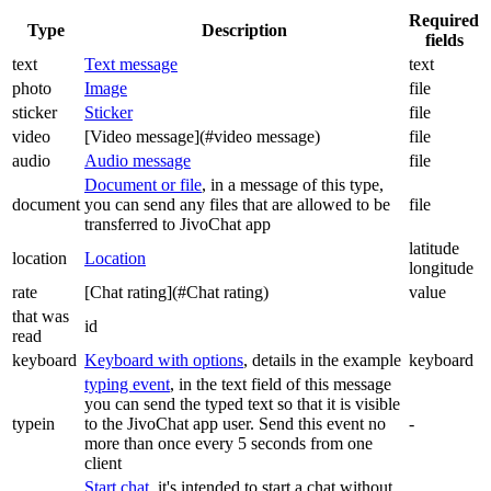
Required
Type
Description
fields
text
Text message
text
photo
Image
file
sticker
Sticker
file
video
[Video message](#video message)
file
audio
Audio message
file
Document or file
, in a message of this type,
document
you can send any files that are allowed to be
file
transferred to JivoChat app
latitude
location
Location
longitude
rate
[Chat rating](#Chat rating)
value
that was
id
read
keyboard
Keyboard with options
, details in the example
keyboard
typing event
, in the text field of this message
you can send the typed text so that it is visible
typein
to the JivoChat app user. Send this event no
-
more than once every 5 seconds from one
client
Start chat
, it's intended to start a chat without