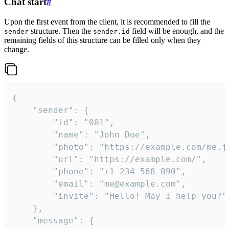
Chat start
#
Upon the first event from the client, it is recommended to fill the
structure. Then the
field will be enough, and the
sender
sender.id
remaining fields of this structure can be filled only when they
change.
{

	"sender": {

		"id": "001",

		"name": "John Doe",

		"photo": "https://example.com/me.jpg",

		"url": "https://example.com/",

		"phone": "+1 234 568 890",

		"email": "me@example.com",

		"invite": "Hello! May I help you?"

	},

	"message": {
