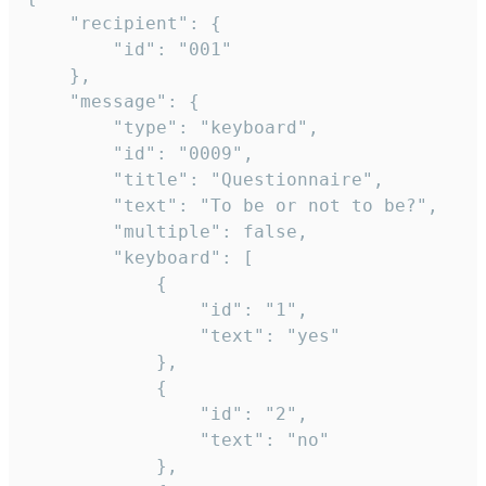
	"recipient": {

		"id": "001"

	},

	"message": {

		"type": "keyboard",

		"id": "0009",

		"title": "Questionnaire",

		"text": "To be or not to be?",

		"multiple": false,

		"keyboard": [

			{

				"id": "1",

				"text": "yes"

			},

			{

				"id": "2",

				"text": "no"

			},
