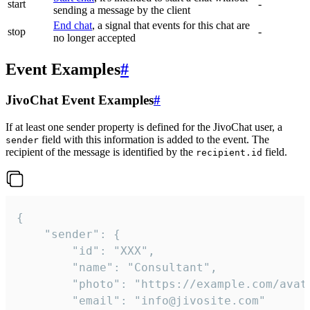
start
-
sending a message by the client
End chat
, a signal that events for this chat are
stop
-
no longer accepted
Event Examples
#
JivoChat Event Examples
#
If at least one sender property is defined for the JivoChat user, a
field with this information is added to the event. The
sender
recipient of the message is identified by the
field.
recipient.id
{

	"sender": {

		"id": "XXX",

		"name": "Consultant",

		"photo": "https://example.com/avatar.png",

		"email": "info@jivosite.com"
