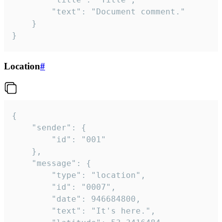
		"text": "Document comment."

	}

}
Location
#
{

	"sender": {

		"id": "001"

	},

	"message": {

		"type": "location",

		"id": "0007",

		"date": 946684800,

		"text": "It's here.",
