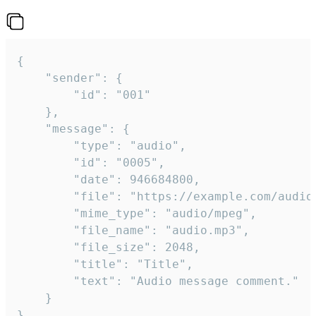
{

	"sender": {

		"id": "001"

	},

	"message": {

		"type": "audio",

		"id": "0005",

		"date": 946684800,

		"file": "https://example.com/audio.mp3",

		"mime_type": "audio/mpeg",

		"file_name": "audio.mp3",

		"file_size": 2048,

		"title": "Title",

		"text": "Audio message comment."

	}

}