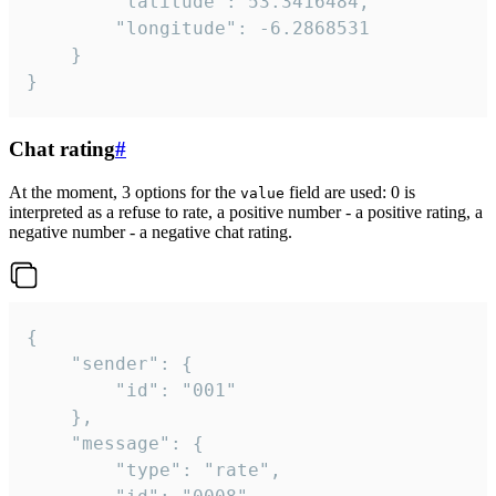
		"latitude": 53.3416484,

		"longitude": -6.2868531

	}

}
Chat rating
#
At the moment, 3 options for the
field are used: 0 is
value
interpreted as a refuse to rate, a positive number - a positive rating, a
negative number - a negative chat rating.
{

	"sender": {

		"id": "001"

	},

	"message": {

		"type": "rate",
