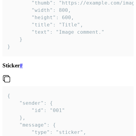
		"thumb": "https://example.com/image_thumb.png",

		"width": 800,

		"height": 600,

		"title": "Title",

		"text": "Image comment."

	}

}
Sticker
#
{

	"sender": {

		"id": "001"

	},

	"message": {

		"type": "sticker",
