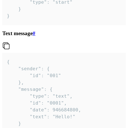
		"type": "start"

	}

}
Text message
#
{

	"sender": {

		"id": "001"

	},

	"message": {

		"type": "text",

		"id": "0001",

		"date": 946684800,

		"text": "Hello!"

	}
