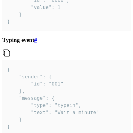
		"id": "0008",

		"value": 1

	}

}
Typing event
#
{

	"sender": {

		"id": "001"

	},

	"message": {

		"type": "typein",

		"text": "Wait a minute"

	}

}