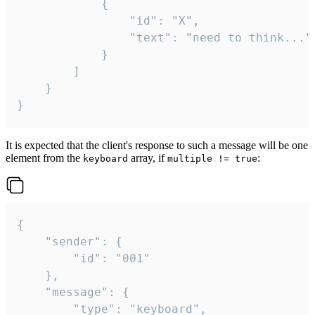
			{

				"id": "X",

				"text": "need to think..."

			}

		]

	}

}
It is expected that the client's response to such a message will be one
element from the
array, if
:
keyboard
multiple != true
{

	"sender": {

		"id": "001"

	},

	"message": {

		"type": "keyboard",
