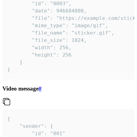
		"id": "0003",

		"date": 946684800,

		"file": "https://example.com/sticker.gif",

		"mime_type": "image/gif",

		"file_name": "sticker.gif",

		"file_size": 1024,

		"width": 256,

		"height": 256

	}

}
Video message
#
{

	"sender": {

		"id": "001"
