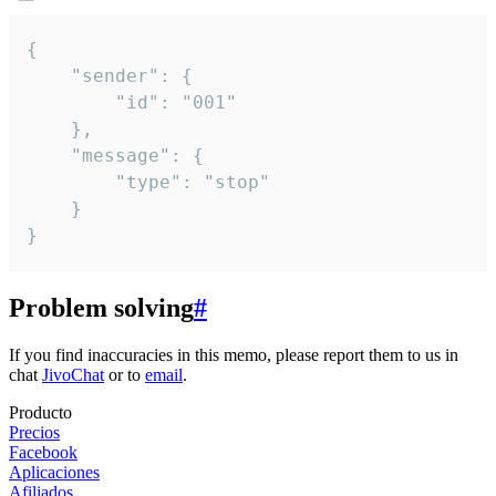
{

	"sender": {

		"id": "001"

	},

	"message": {

		"type": "stop"

	}

}
Problem solving
#
If you find inaccuracies in this memo, please report them to us in
chat
JivoChat
or to
email
.
Producto
Precios
Facebook
Aplicaciones
Afiliados