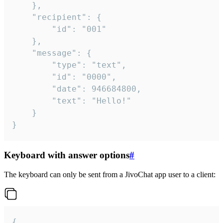
	},

	"recipient": {

		"id": "001"

	},

	"message": {

		"type": "text",

		"id": "0000",

		"date": 946684800,

		"text": "Hello!"

	}

}
Keyboard with answer options
#
The keyboard can only be sent from a JivoChat app user to a client:
{
