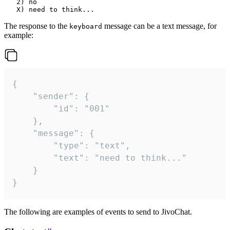
   2) no

The response to the
message can be a text message, for
keyboard
example:
{

	"sender": {

		"id": "001"

	},

	"message": {

		"type": "text",

		"text": "need to think..."

	}

}
The following are examples of events to send to JivoChat.