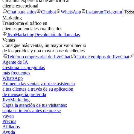
Crea una experiencia de atención al
cliente excepcional
Chat para sitios
Chatbot
WhatsApp
Instagram
Telegram
Todos
Marketing
Transforma el tráfico en
clientes potenciales cualificados
JivoMarketing
Devolución de llamadas
Ventas
Consigue más ventas, un mayor valor medio
de los pedidos y una mayor base de clientes
Teléfono empresarial de JivoChat
Chat de equipos de JivoChat
Agente de IA
Gestiona las preguntas
más frecuentes
WhatsApp
Aumenta las ventas y ofrece asistencia
a tus clientes a través de su aplicación
de mensajería preferida
JivoMarketing
Capta la atención de tus visitantes:
capta su interés antes de que se
vayan
Precios
Afiliados
Ayuda