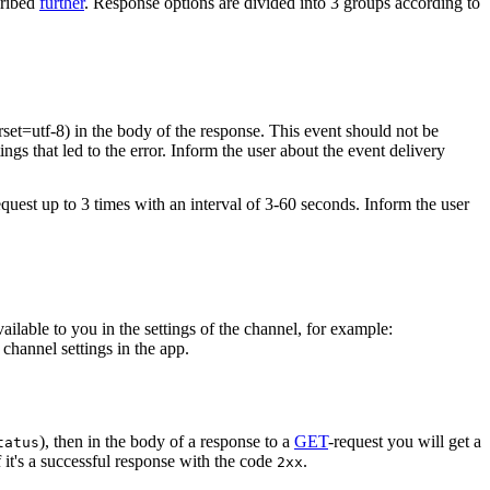
cribed
further
. Response options are divided into 3 groups according to
rset=utf-8) in the body of the response. This event should not be
ings that led to the error. Inform the user about the event delivery
equest up to 3 times with an interval of 3-60 seconds. Inform the user
vailable to you in the settings of the channel, for example:
channel settings in the app.
), then in the body of a response to a
GET
-request you will get a
tatus
 it's a successful response with the code
.
2xx