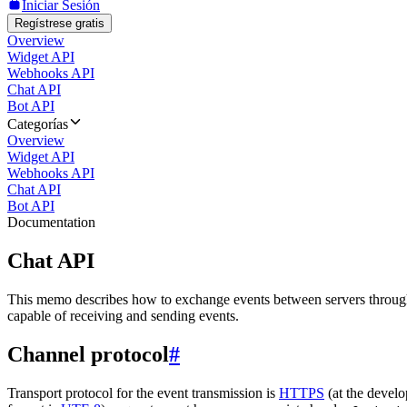
Iniciar Sesión
Regístrese gratis
Overview
Widget API
Webhooks API
Chat API
Bot API
Categorías
Overview
Widget API
Webhooks API
Chat API
Bot API
Documentation
Chat API
This memo describes how to exchange events between servers throug
capable of receiving and sending events.
Channel protocol
#
Transport protocol for the event transmission is
HTTPS
(at the develo