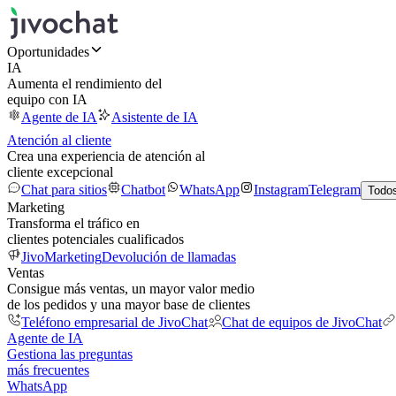
Oportunidades
IA
Aumenta el rendimiento del
equipo con IA
Agente de IA
Asistente de IA
Atención al cliente
Crea una experiencia de atención al
cliente excepcional
Chat para sitios
Chatbot
WhatsApp
Instagram
Telegram
Todos
Marketing
Transforma el tráfico en
clientes potenciales cualificados
JivoMarketing
Devolución de llamadas
Ventas
Consigue más ventas, un mayor valor medio
de los pedidos y una mayor base de clientes
Teléfono empresarial de JivoChat
Chat de equipos de JivoChat
Agente de IA
Gestiona las preguntas
más frecuentes
WhatsApp