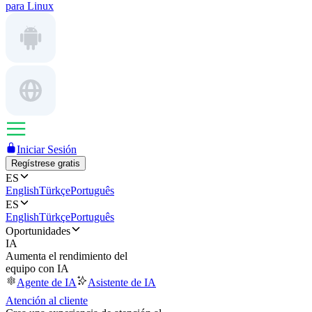
para Linux
Iniciar Sesión
Regístrese gratis
ES
English
Türkçe
Português
ES
English
Türkçe
Português
Oportunidades
IA
Aumenta el rendimiento del
equipo con IA
Agente de IA
Asistente de IA
Atención al cliente