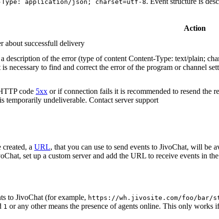
. Event structure is des
-Type: application/json; charset=utf-8
Action
r about successfull delivery
 description of the error (type of content Content-Type: text/plain; cha
t is necessary to find and correct the error of the program or channel sett
n HTTP code
5xx
or if connection fails it is recommended to resend the r
 is temporarily undeliverable. Contact server support
 created, a
URL
, that you can use to send events to JivoChat, will be a
oChat, set up a custom server and add the URL to receive events in the 
ts to JivoChat (for example,
https://wh.jivosite.com/foo/bar/s
nd
or any other means the presence of agents online. This only works if
1