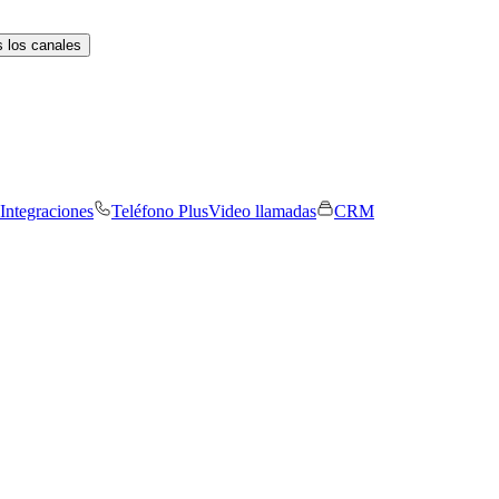
 los canales
Integraciones
Teléfono Plus
Video llamadas
CRM