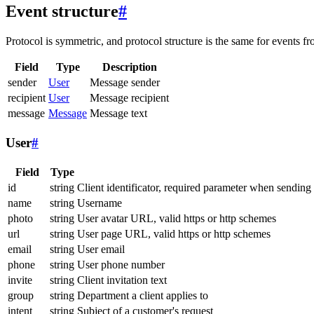
Event structure
#
Protocol is symmetric, and protocol structure is the same for events fr
Field
Type
Description
sender
User
Message sender
recipient
User
Message recipient
message
Message
Message text
User
#
Field
Type
id
string
Client identificator, required parameter when sending
name
string
Username
photo
string
User avatar URL, valid https or http schemes
url
string
User page URL, valid https or http schemes
email
string
User email
phone
string
User phone number
invite
string
Client invitation text
group
string
Department a client applies to
intent
string
Subject of a customer's request