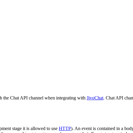
h the Chat API channel when integrating with
JivoChat
. Chat API chan
pment stage it is allowed to use
HTTP
). An event is contained in a bod