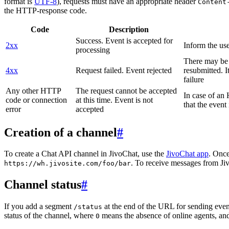
format is
UTF-8
), requests must have an appropriate header
Content
the HTTP-response code.
Code
Description
Success. Event is accepted for
2xx
Inform the use
processing
There may be a
4xx
Request failed. Event rejected
resubmitted. I
failure
Any other HTTP
The request cannot be accepted
In case of a
code or connection
at this time. Event is not
that the event
error
accepted
Creation of a channel
#
To create a Chat API channel in JivoChat, use the
JivoChat app
. Once
. To receive messages from Jiv
https://wh.jivosite.com/foo/bar
Channel status
#
If you add a segment
at the end of the URL for sending even
/status
status of the channel, where
means the absence of online agents, a
0