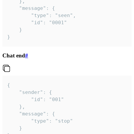
	},

	"message": {

		"type": "seen",

		"id": "0001"

	}

}
Chat end
#
{

	"sender": {

		"id": "001"

	},

	"message": {

		"type": "stop"

	}
