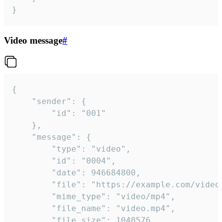
}
Video message
#
{

	"sender": {

		"id": "001"

	},

	"message": {

		"type": "video",

		"id": "0004",

		"date": 946684800,

		"file": "https://example.com/video.mp4",

		"mime_type": "video/mp4",

		"file_name": "video.mp4",

		"file_size": 1048576,
