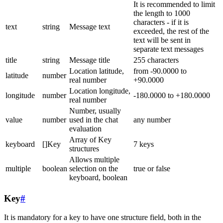
It is recommended to limit
the length to 1000
characters - if it is
text
string
Message text
exceeded, the rest of the
text will be sent in
separate text messages
title
string
Message title
255 characters
Location latitude,
from -90.0000 to
latitude
number
real number
+90.0000
Location longitude,
longitude
number
-180.0000 to +180.0000
real number
Number, usually
value
number
used in the chat
any number
evaluation
Array of Key
keyboard
[]Key
7 keys
structures
Allows multiple
multiple
boolean
selection on the
true or false
keyboard, boolean
Key
#
It is mandatory for a key to have one structure field, both in the