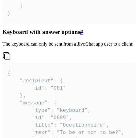
	}

}
Keyboard with answer options
#
The keyboard can only be sent from a JivoChat app user to a client:
{

	"recipient": {

		"id": "001"

	},

	"message": {

		"type": "keyboard",

		"id": "0009",

		"title": "Questionnaire",

		"text": "To be or not to be?",
