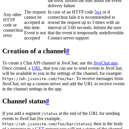
the error. Inform the user about the event
delivery failure
The request
In case of an HTTP code
5xx
or if
Any other
cannot be
connection fails it is recommended to
HTTP
accepted at
resend the request up to 3 times with an
code or
this time.
interval of 3-60 seconds. Inform the user
connection
Event is not
that the event is temporarily undeliverable.
error
accepted
Contact server support
Creation of a channel
#
To create a Chat API channel in JivoChat, use the
JivoChat app
.
Once created, a
URL
, that you can use to send events to JivoChat,
will be available to you in the settings of the channel, for example:
. To receive messages from
https://wh.jivosite.com/foo/bar
JivoChat, set up a custom server and add the URL to receive events
in the channel settings in the app.
Channel status
#
If you add a segment
at the end of the URL for sending
/status
events to JivoChat (for example,
), then in the body
https://wh.jivosite.com/foo/bar/status
of a response to a
GET
-request you will get a status of the channel,