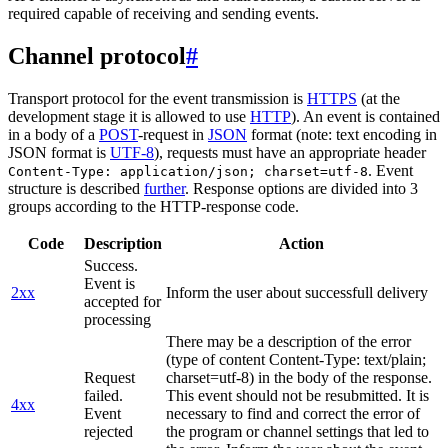
required capable of receiving and sending events.
Channel protocol
#
Transport protocol for the event transmission is
HTTPS
(at the
development stage it is allowed to use
HTTP
). An event is contained
in a body of a
POST
-request in
JSON
format (note: text encoding in
JSON format is
UTF-8
), requests must have an appropriate header
. Event
Content-Type: application/json; charset=utf-8
structure is described
further
. Response options are divided into 3
groups according to the HTTP-response code.
Code
Description
Action
Success.
Event is
2xx
Inform the user about successfull delivery
accepted for
processing
There may be a description of the error
(type of content Content-Type: text/plain;
Request
charset=utf-8) in the body of the response.
failed.
This event should not be resubmitted. It is
4xx
Event
necessary to find and correct the error of
rejected
the program or channel settings that led to