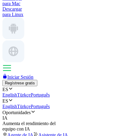
para Mac
Descargar
para Linux
Iniciar Sesión
Regístrese gratis
ES
English
Türkçe
Português
ES
English
Türkçe
Português
Oportunidades
IA
Aumenta el rendimiento del
equipo con IA
Agente de IA
Asistente de IA