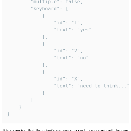
		"multiple": false,

		"keyboard": [

			{

				"id": "1",

				"text": "yes"

			},

			{

				"id": "2",

				"text": "no"

			},

			{

				"id": "X",

				"text": "need to think..."

			}

		]

	}

}
It is expected that the client's response to such a message will be one