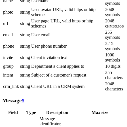
name
string
Username
symbols
User avatar URL, valid https or http
2048
photo
string
schemes
symbols
User page URL, valid https or http
2048
url
string
schemes
символов
255
email
string
User email
symbols
2-15
phone
string
User phone number
symbols
1000
invite
string
Client invitation text
symbols
group
string
Department a client applies to
10 digits
255
intent
string
Subject of a customer's request
characters
2048
crm_link
string
Client URL in a CRM system
characters
Message
#
Field
Type
Description
Max size
Message
identificator,