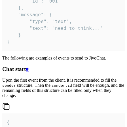
		"id": "001"

	},

	"message": {

		"type": "text",

		"text": "need to think..."

	}

}
The following are examples of events to send to JivoChat.
Chat start
#
Upon the first event from the client, it is recommended to fill the
structure. Then the
field will be enough, and the
sender
sender.id
remaining fields of this structure can be filled only when they
change.
{
