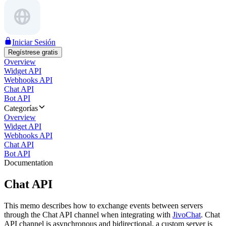
Iniciar Sesión
Regístrese gratis
Overview
Widget API
Webhooks API
Chat API
Bot API
Categorías
Overview
Widget API
Webhooks API
Chat API
Bot API
Documentation
Chat API
This memo describes how to exchange events between servers
through the Chat API channel when integrating with
JivoChat
. Chat
API channel is asynchronous and bidirectional, a custom server is