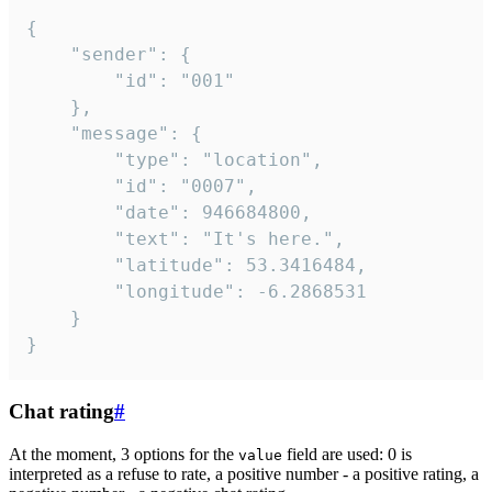
{

	"sender": {

		"id": "001"

	},

	"message": {

		"type": "location",

		"id": "0007",

		"date": 946684800,

		"text": "It's here.",

		"latitude": 53.3416484,

		"longitude": -6.2868531

	}

}
Chat rating
#
At the moment, 3 options for the
field are used: 0 is
value
interpreted as a refuse to rate, a positive number - a positive rating, a