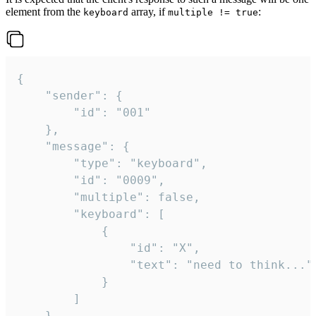
element from the
array, if
:
keyboard
multiple != true
{

	"sender": {

		"id": "001"

	},

	"message": {

		"type": "keyboard",

		"id": "0009",

		"multiple": false,

		"keyboard": [

			{

				"id": "X",

				"text": "need to think..."

			}

		]

	}
