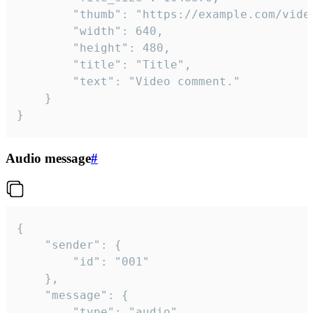
		"thumb": "https://example.com/video_thumb.png",

		"width": 640,

		"height": 480,

		"title": "Title",

		"text": "Video comment."

	}

}
Audio message
#
{

	"sender": {

		"id": "001"

	},

	"message": {

		"type": "audio",
