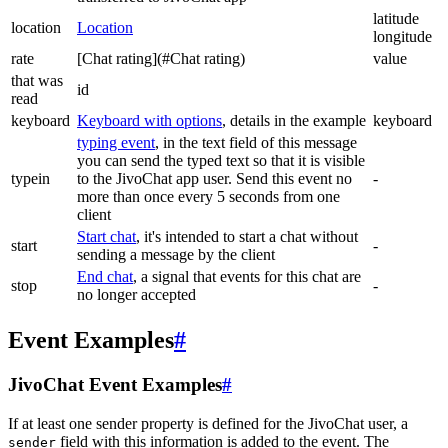
latitude
location
Location
longitude
rate
[Chat rating](#Chat rating)
value
that was
id
read
keyboard
Keyboard with options
, details in the example
keyboard
typing event
, in the text field of this message
you can send the typed text so that it is visible
typein
to the JivoChat app user. Send this event no
-
more than once every 5 seconds from one
client
Start chat
, it's intended to start a chat without
start
-
sending a message by the client
End chat
, a signal that events for this chat are
stop
-
no longer accepted
Event Examples
#
JivoChat Event Examples
#
If at least one sender property is defined for the JivoChat user, a
field with this information is added to the event. The
sender