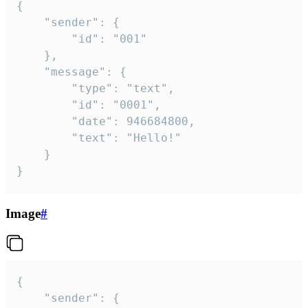
{

	"sender": {

		"id": "001"

	},

	"message": {

		"type": "text",

		"id": "0001",

		"date": 946684800,

		"text": "Hello!"

	}

}
Image
#
{

	"sender": {
