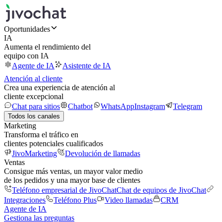
Oportunidades
IA
Aumenta el rendimiento del
equipo con IA
Agente de IA
Asistente de IA
Atención al cliente
Crea una experiencia de atención al
cliente excepcional
Chat para sitios
Chatbot
WhatsApp
Instagram
Telegram
Todos los canales
Marketing
Transforma el tráfico en
clientes potenciales cualificados
JivoMarketing
Devolución de llamadas
Ventas
Consigue más ventas, un mayor valor medio
de los pedidos y una mayor base de clientes
Teléfono empresarial de JivoChat
Chat de equipos de JivoChat
Integraciones
Teléfono Plus
Video llamadas
CRM
Agente de IA
Gestiona las preguntas