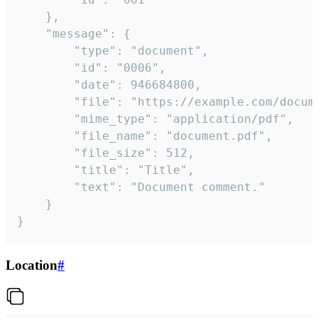
	},

	"message": {

		"type": "document",

		"id": "0006",

		"date": 946684800,

		"file": "https://example.com/document.pdf",

		"mime_type": "application/pdf",

		"file_name": "document.pdf",

		"file_size": 512,

		"title": "Title",

		"text": "Document comment."

	}

}
Location
#