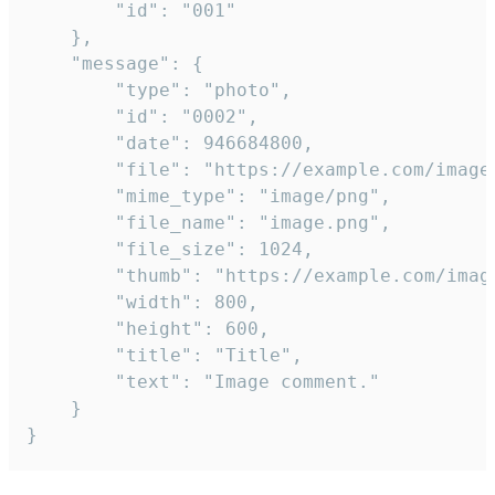
		"id": "001"

	},

	"message": {

		"type": "photo",

		"id": "0002",

		"date": 946684800,

		"file": "https://example.com/image.png",

		"mime_type": "image/png",

		"file_name": "image.png",

		"file_size": 1024,

		"thumb": "https://example.com/image_thumb.png",

		"width": 800,

		"height": 600,

		"title": "Title",

		"text": "Image comment."

	}

}