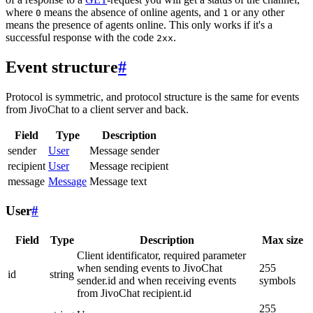
where
means the absence of online agents, and
or any other
0
1
means the presence of agents online. This only works if it's a
successful response with the code
.
2xx
Event structure
#
Protocol is symmetric, and protocol structure is the same for events
from JivoChat to a client server and back.
Field
Type
Description
sender
User
Message sender
recipient
User
Message recipient
message
Message
Message text
User
#
Field
Type
Description
Max size
Client identificator, required parameter
when sending events to JivoChat
255
id
string
sender.id and when receiving events
symbols
from JivoChat recipient.id
255