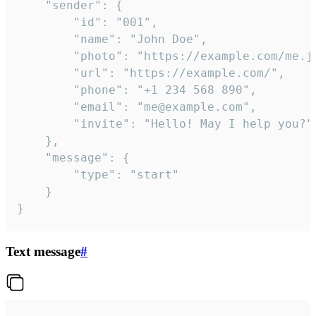
	"sender": {

		"id": "001",

		"name": "John Doe",

		"photo": "https://example.com/me.jpg",

		"url": "https://example.com/",

		"phone": "+1 234 568 890",

		"email": "me@example.com",

		"invite": "Hello! May I help you?"

	},

	"message": {

		"type": "start"

	}

}
Text message
#