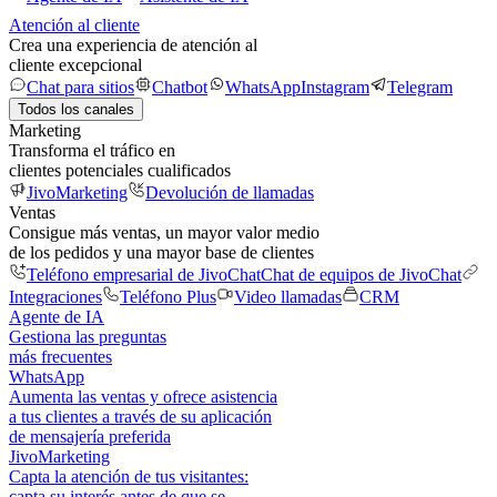
Atención al cliente
Crea una experiencia de atención al
cliente excepcional
Chat para sitios
Chatbot
WhatsApp
Instagram
Telegram
Todos los canales
Marketing
Transforma el tráfico en
clientes potenciales cualificados
JivoMarketing
Devolución de llamadas
Ventas
Consigue más ventas, un mayor valor medio
de los pedidos y una mayor base de clientes
Teléfono empresarial de JivoChat
Chat de equipos de JivoChat
Integraciones
Teléfono Plus
Video llamadas
CRM
Agente de IA
Gestiona las preguntas
más frecuentes
WhatsApp
Aumenta las ventas y ofrece asistencia
a tus clientes a través de su aplicación
de mensajería preferida
JivoMarketing
Capta la atención de tus visitantes:
capta su interés antes de que se