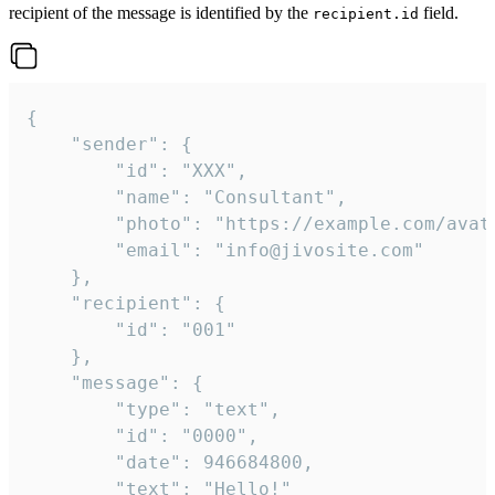
recipient of the message is identified by the
field.
recipient.id
{

	"sender": {

		"id": "XXX",

		"name": "Consultant",

		"photo": "https://example.com/avatar.png",

		"email": "info@jivosite.com"

	},

	"recipient": {

		"id": "001"

	},

	"message": {

		"type": "text",

		"id": "0000",

		"date": 946684800,

		"text": "Hello!"
