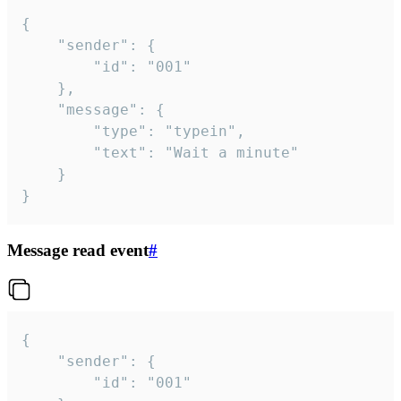
{

	"sender": {

		"id": "001"

	},

	"message": {

		"type": "typein",

		"text": "Wait a minute"

	}

}
Message read event
#
{

	"sender": {

		"id": "001"
