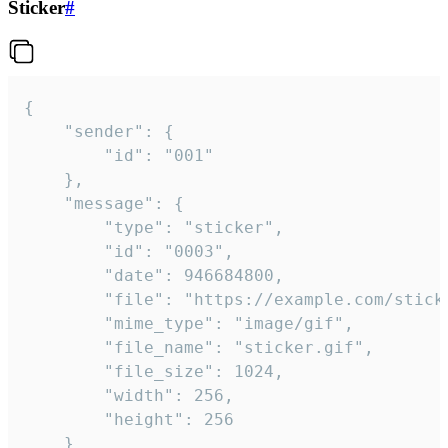
Sticker
#
{

	"sender": {

		"id": "001"

	},

	"message": {

		"type": "sticker",

		"id": "0003",

		"date": 946684800,

		"file": "https://example.com/sticker.gif",

		"mime_type": "image/gif",

		"file_name": "sticker.gif",

		"file_size": 1024,

		"width": 256,

		"height": 256

	}
