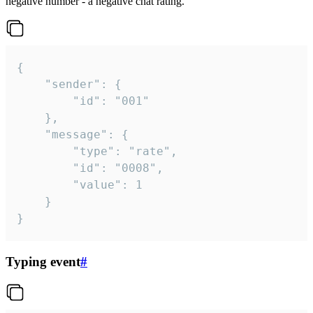
negative number - a negative chat rating.
{

	"sender": {

		"id": "001"

	},

	"message": {

		"type": "rate",

		"id": "0008",

		"value": 1

	}

}
Typing event
#