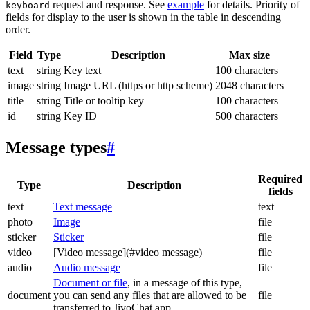
request and response. See
example
for details. Priority of
keyboard
fields for display to the user is shown in the table in descending
order.
Field
Type
Description
Max size
text
string
Key text
100 characters
image
string
Image URL (https or http scheme)
2048 characters
title
string
Title or tooltip key
100 characters
id
string
Key ID
500 characters
Message types
#
Required
Type
Description
fields
text
Text message
text
photo
Image
file
sticker
Sticker
file
video
[Video message](#video message)
file
audio
Audio message
file
Document or file
, in a message of this type,
document
you can send any files that are allowed to be
file
transferred to JivoChat app