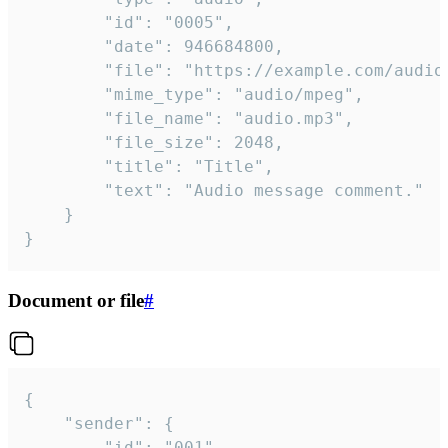
		"id": "0005",

		"date": 946684800,

		"file": "https://example.com/audio.mp3",

		"mime_type": "audio/mpeg",

		"file_name": "audio.mp3",

		"file_size": 2048,

		"title": "Title",

		"text": "Audio message comment."

	}

}
Document or file
#
{

	"sender": {

		"id": "001"
