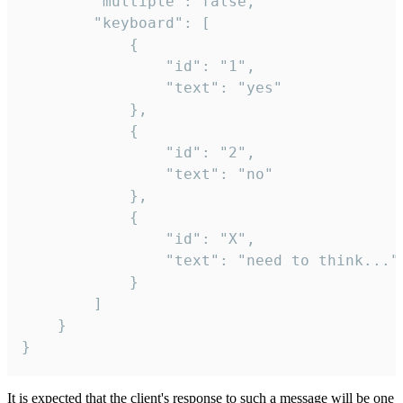
		"multiple": false,

		"keyboard": [

			{

				"id": "1",

				"text": "yes"

			},

			{

				"id": "2",

				"text": "no"

			},

			{

				"id": "X",

				"text": "need to think..."

			}

		]

	}

}
It is expected that the client's response to such a message will be one