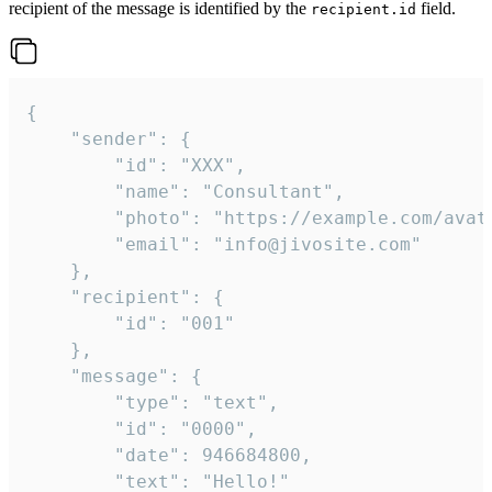
recipient of the message is identified by the
field.
recipient.id
{

	"sender": {

		"id": "XXX",

		"name": "Consultant",

		"photo": "https://example.com/avatar.png",

		"email": "info@jivosite.com"

	},

	"recipient": {

		"id": "001"

	},

	"message": {

		"type": "text",

		"id": "0000",

		"date": 946684800,

		"text": "Hello!"
