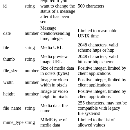
required if you
id
string
want to change the
500 characters
status of a message
after it has been
sent
Message
Limited to reasonable
date
number
creation/sending
UNIX time
time, integer
2048 characters, valid
file
string
Media URL
scheme https or http
Media preview
2048 characters, valid
thumb
string
image URL
https or http scheme
Size of media data
Positive integer, limited by
file_size
number
in octets (bytes)
client applications
Image or video
Positive integer, limited by
width
number
width in pixels
client applications
Image or video
Positive integer, limited by
height
number
height in pixels
client applications
255 characters, may not be
Media data file
file_name
string
compatible with legacy
name
file systems!
MIME type of
Limited to the list of
mime_type
string
media data
allowed values