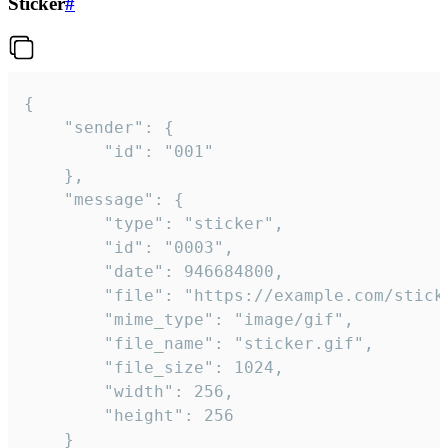
Sticker
#
{

	"sender": {

		"id": "001"

	},

	"message": {

		"type": "sticker",

		"id": "0003",

		"date": 946684800,

		"file": "https://example.com/sticker.gif",

		"mime_type": "image/gif",

		"file_name": "sticker.gif",

		"file_size": 1024,

		"width": 256,

		"height": 256

	}
