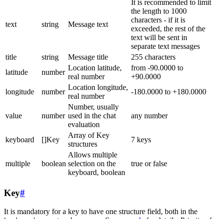
It is recommended to limit
the length to 1000
characters - if it is
text
string
Message text
exceeded, the rest of the
text will be sent in
separate text messages
title
string
Message title
255 characters
Location latitude,
from -90.0000 to
latitude
number
real number
+90.0000
Location longitude,
longitude
number
-180.0000 to +180.0000
real number
Number, usually
value
number
used in the chat
any number
evaluation
Array of Key
keyboard
[]Key
7 keys
structures
Allows multiple
multiple
boolean
selection on the
true or false
keyboard, boolean
Key
#
It is mandatory for a key to have one structure field, both in the