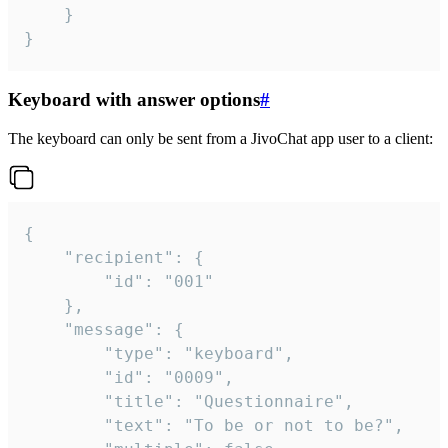
	}

}
Keyboard with answer options
#
The keyboard can only be sent from a JivoChat app user to a client:
{

	"recipient": {

		"id": "001"

	},

	"message": {

		"type": "keyboard",

		"id": "0009",

		"title": "Questionnaire",

		"text": "To be or not to be?",
