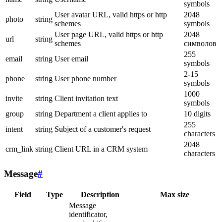
symbols
User avatar URL, valid https or http
2048
photo
string
schemes
symbols
User page URL, valid https or http
2048
url
string
schemes
символов
255
email
string
User email
symbols
2-15
phone
string
User phone number
symbols
1000
invite
string
Client invitation text
symbols
group
string
Department a client applies to
10 digits
255
intent
string
Subject of a customer's request
characters
2048
crm_link
string
Client URL in a CRM system
characters
Message
#
Field
Type
Description
Max size
Message
identificator,