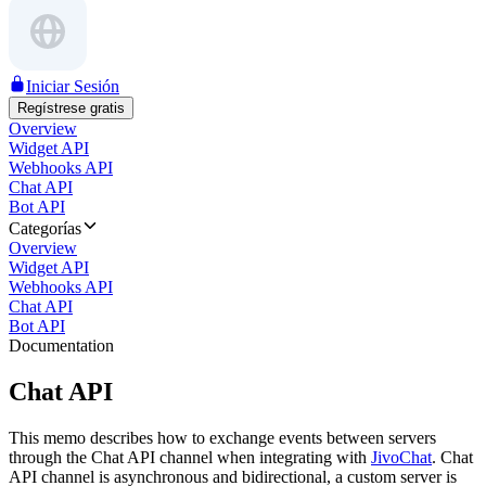
Iniciar Sesión
Regístrese gratis
Overview
Widget API
Webhooks API
Chat API
Bot API
Categorías
Overview
Widget API
Webhooks API
Chat API
Bot API
Documentation
Chat API
This memo describes how to exchange events between servers
through the Chat API channel when integrating with
JivoChat
. Chat
API channel is asynchronous and bidirectional, a custom server is