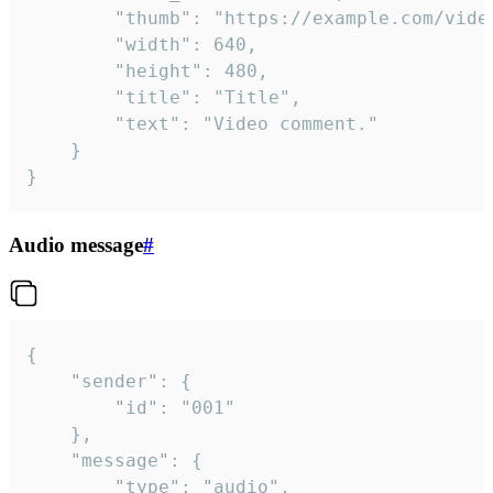
		"thumb": "https://example.com/video_thumb.png",

		"width": 640,

		"height": 480,

		"title": "Title",

		"text": "Video comment."

	}

}
Audio message
#
{

	"sender": {

		"id": "001"

	},

	"message": {

		"type": "audio",
