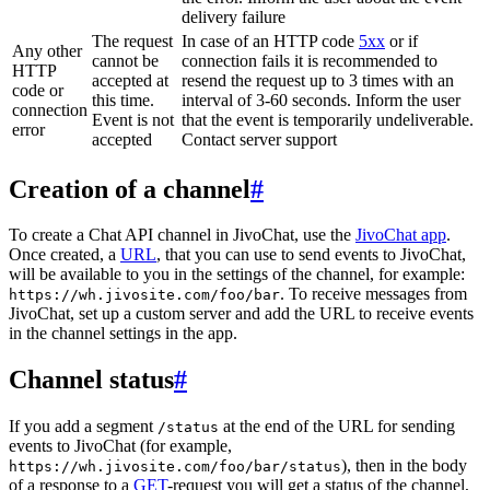
delivery failure
The request
In case of an HTTP code
5xx
or if
Any other
cannot be
connection fails it is recommended to
HTTP
accepted at
resend the request up to 3 times with an
code or
this time.
interval of 3-60 seconds. Inform the user
connection
Event is not
that the event is temporarily undeliverable.
error
accepted
Contact server support
Creation of a channel
#
To create a Chat API channel in JivoChat, use the
JivoChat app
.
Once created, a
URL
, that you can use to send events to JivoChat,
will be available to you in the settings of the channel, for example:
. To receive messages from
https://wh.jivosite.com/foo/bar
JivoChat, set up a custom server and add the URL to receive events
in the channel settings in the app.
Channel status
#
If you add a segment
at the end of the URL for sending
/status
events to JivoChat (for example,
), then in the body
https://wh.jivosite.com/foo/bar/status
of a response to a
GET
-request you will get a status of the channel,