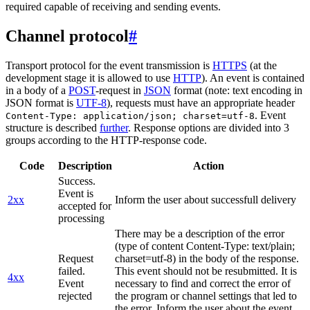
required capable of receiving and sending events.
Channel protocol
#
Transport protocol for the event transmission is
HTTPS
(at the
development stage it is allowed to use
HTTP
). An event is contained
in a body of a
POST
-request in
JSON
format (note: text encoding in
JSON format is
UTF-8
), requests must have an appropriate header
. Event
Content-Type: application/json; charset=utf-8
structure is described
further
. Response options are divided into 3
groups according to the HTTP-response code.
Code
Description
Action
Success.
Event is
2xx
Inform the user about successfull delivery
accepted for
processing
There may be a description of the error
(type of content Content-Type: text/plain;
Request
charset=utf-8) in the body of the response.
failed.
This event should not be resubmitted. It is
4xx
Event
necessary to find and correct the error of
rejected
the program or channel settings that led to
the error. Inform the user about the event