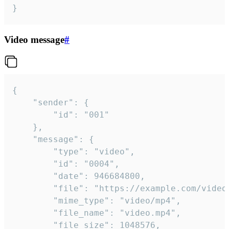
}
Video message
#
{

	"sender": {

		"id": "001"

	},

	"message": {

		"type": "video",

		"id": "0004",

		"date": 946684800,

		"file": "https://example.com/video.mp4",

		"mime_type": "video/mp4",

		"file_name": "video.mp4",

		"file_size": 1048576,
