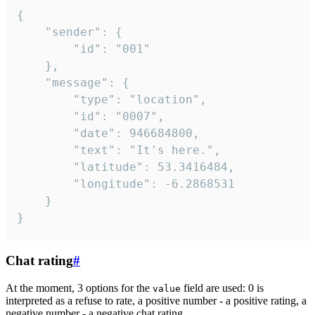
{

	"sender": {

		"id": "001"

	},

	"message": {

		"type": "location",

		"id": "0007",

		"date": 946684800,

		"text": "It's here.",

		"latitude": 53.3416484,

		"longitude": -6.2868531

	}

}
Chat rating
#
At the moment, 3 options for the
field are used: 0 is
value
interpreted as a refuse to rate, a positive number - a positive rating, a
negative number - a negative chat rating.