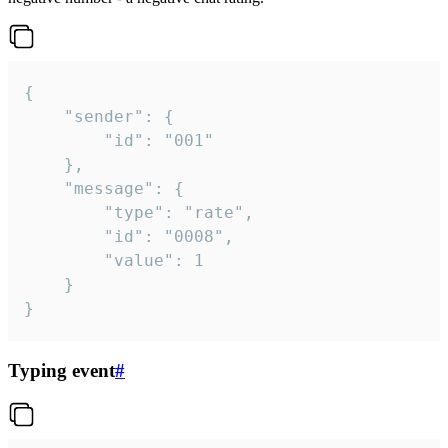
{

	"sender": {

		"id": "001"

	},

	"message": {

		"type": "rate",

		"id": "0008",

		"value": 1

	}

}
Typing event
#