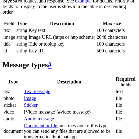
request and response. See
example
for details. Priority of
keyboard
fields for display to the user is shown in the table in descending
order.
Field
Type
Description
Max size
text
string
Key text
100 characters
image
string
Image URL (https or http scheme)
2048 characters
title
string
Title or tooltip key
100 characters
id
string
Key ID
500 characters
Message types
#
Required
Type
Description
fields
text
Text message
text
photo
Image
file
sticker
Sticker
file
video
[Video message](#video message)
file
audio
Audio message
file
Document or file
, in a message of this type,
document
you can send any files that are allowed to be
file
transferred to JivoChat app