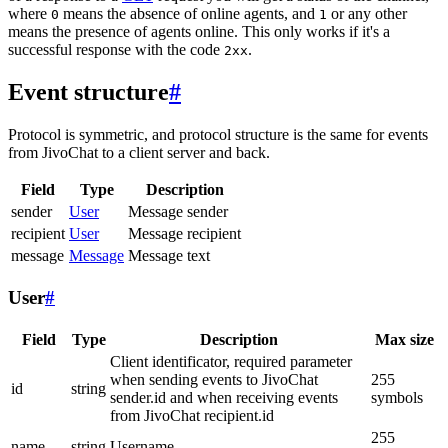
where
means the absence of online agents, and
or any other
0
1
means the presence of agents online. This only works if it's a
successful response with the code
.
2xx
Event structure
#
Protocol is symmetric, and protocol structure is the same for events
from JivoChat to a client server and back.
Field
Type
Description
sender
User
Message sender
recipient
User
Message recipient
message
Message
Message text
User
#
Field
Type
Description
Max size
Client identificator, required parameter
when sending events to JivoChat
255
id
string
sender.id and when receiving events
symbols
from JivoChat recipient.id
255
name
string
Username