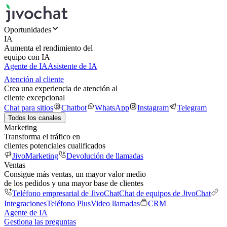
Oportunidades
IA
Aumenta el rendimiento del
equipo con IA
Agente de IA
Asistente de IA
Atención al cliente
Crea una experiencia de atención al
cliente excepcional
Chat para sitios
Chatbot
WhatsApp
Instagram
Telegram
Todos los canales
Marketing
Transforma el tráfico en
clientes potenciales cualificados
JivoMarketing
Devolución de llamadas
Ventas
Consigue más ventas, un mayor valor medio
de los pedidos y una mayor base de clientes
Teléfono empresarial de JivoChat
Chat de equipos de JivoChat
Integraciones
Teléfono Plus
Video llamadas
CRM
Agente de IA
Gestiona las preguntas