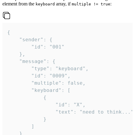
element from the
array, if
:
keyboard
multiple != true
{

	"sender": {

		"id": "001"

	},

	"message": {

		"type": "keyboard",

		"id": "0009",

		"multiple": false,

		"keyboard": [

			{

				"id": "X",

				"text": "need to think..."

			}

		]

	}
