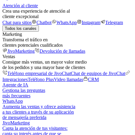
Atención al cliente
Crea una experiencia de atención al
cliente excepcional
Chat para sitios
Chatbot
WhatsApp
Instagram
Telegram
Todos los canales
Marketing
Transforma el tráfico en
clientes potenciales cualificados
JivoMarketing
Devolución de llamadas
Ventas
Consigue más ventas, un mayor valor medio
de los pedidos y una mayor base de clientes
Teléfono empresarial de JivoChat
Chat de equipos de JivoChat
Integraciones
Teléfono Plus
Video llamadas
CRM
Agente de IA
Gestiona las preguntas
más frecuentes
WhatsApp
Aumenta las ventas y ofrece asistencia
a tus clientes a través de su aplicación
de mensajería preferida
JivoMarketing
Capta la atención de tus visitantes:
capta su interés antes de que se