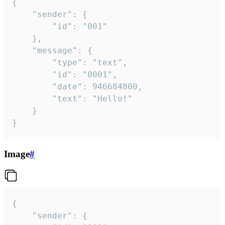
{

	"sender": {

		"id": "001"

	},

	"message": {

		"type": "text",

		"id": "0001",

		"date": 946684800,

		"text": "Hello!"

	}

}
Image
#
{

	"sender": {
