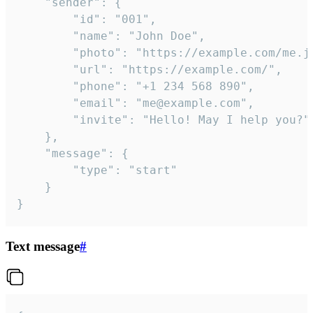
	"sender": {

		"id": "001",

		"name": "John Doe",

		"photo": "https://example.com/me.jpg",

		"url": "https://example.com/",

		"phone": "+1 234 568 890",

		"email": "me@example.com",

		"invite": "Hello! May I help you?"

	},

	"message": {

		"type": "start"

	}

}
Text message
#