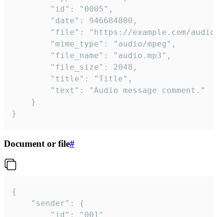
		"id": "0005",

		"date": 946684800,

		"file": "https://example.com/audio.mp3",

		"mime_type": "audio/mpeg",

		"file_name": "audio.mp3",

		"file_size": 2048,

		"title": "Title",

		"text": "Audio message comment."

	}

}
Document or file
#
{

	"sender": {

		"id": "001"
