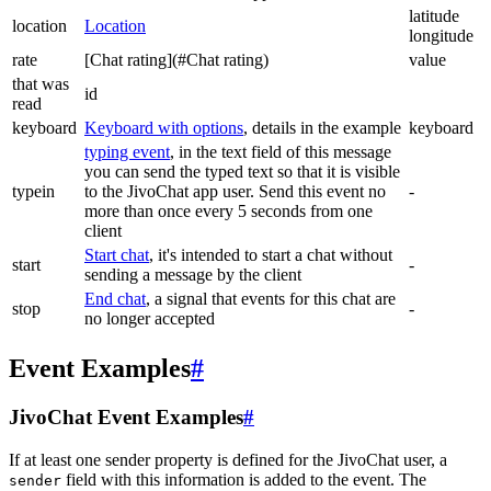
latitude
location
Location
longitude
rate
[Chat rating](#Chat rating)
value
that was
id
read
keyboard
Keyboard with options
, details in the example
keyboard
typing event
, in the text field of this message
you can send the typed text so that it is visible
typein
to the JivoChat app user. Send this event no
-
more than once every 5 seconds from one
client
Start chat
, it's intended to start a chat without
start
-
sending a message by the client
End chat
, a signal that events for this chat are
stop
-
no longer accepted
Event Examples
#
JivoChat Event Examples
#
If at least one sender property is defined for the JivoChat user, a
field with this information is added to the event. The
sender