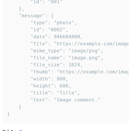
		"id": "001"

	},

	"message": {

		"type": "photo",

		"id": "0002",

		"date": 946684800,

		"file": "https://example.com/image.png",

		"mime_type": "image/png",

		"file_name": "image.png",

		"file_size": 1024,

		"thumb": "https://example.com/image_thumb.png",

		"width": 800,

		"height": 600,

		"title": "Title",

		"text": "Image comment."

	}

}