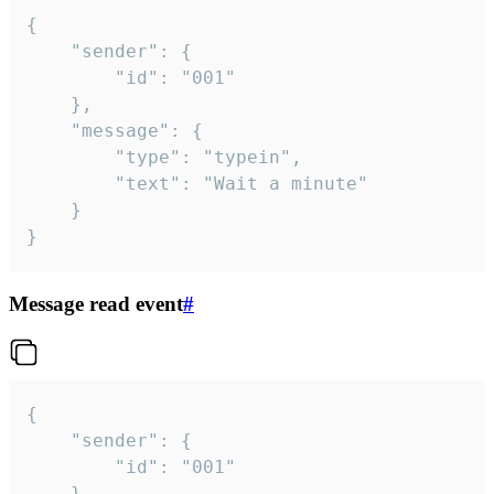
{

	"sender": {

		"id": "001"

	},

	"message": {

		"type": "typein",

		"text": "Wait a minute"

	}

}
Message read event
#
{

	"sender": {

		"id": "001"

	},
