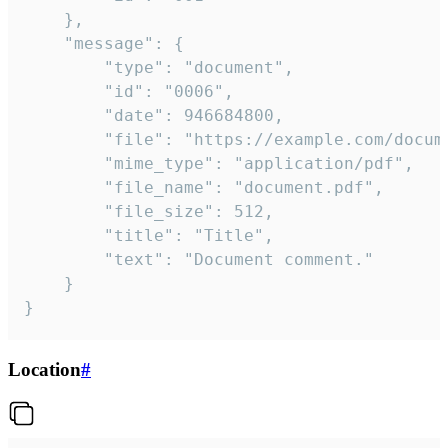
	},

	"message": {

		"type": "document",

		"id": "0006",

		"date": 946684800,

		"file": "https://example.com/document.pdf",

		"mime_type": "application/pdf",

		"file_name": "document.pdf",

		"file_size": 512,

		"title": "Title",

		"text": "Document comment."

	}

}
Location
#