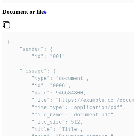
Document or file
#
{

	"sender": {

		"id": "001"

	},

	"message": {

		"type": "document",

		"id": "0006",

		"date": 946684800,

		"file": "https://example.com/document.pdf",

		"mime_type": "application/pdf",

		"file_name": "document.pdf",

		"file_size": 512,

		"title": "Title",
