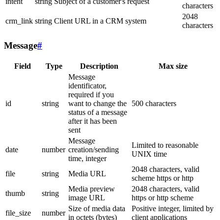
intent
string
Subject of a customer's request
characters
2048
crm_link
string
Client URL in a CRM system
characters
Message
#
Field
Type
Description
Max size
Message
identificator,
required if you
id
string
want to change the
500 characters
status of a message
after it has been
sent
Message
Limited to reasonable
date
number
creation/sending
UNIX time
time, integer
2048 characters, valid
file
string
Media URL
scheme https or http
Media preview
2048 characters, valid
thumb
string
image URL
https or http scheme
Size of media data
Positive integer, limited by
file_size
number
in octets (bytes)
client applications