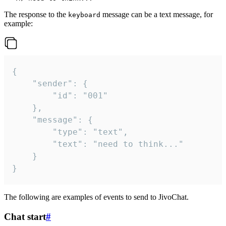
The response to the
message can be a text message, for
keyboard
example:
{

	"sender": {

		"id": "001"

	},

	"message": {

		"type": "text",

		"text": "need to think..."

	}

}
The following are examples of events to send to JivoChat.
Chat start
#