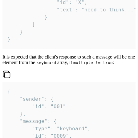
				"id": "X",

				"text": "need to think..."

			}

		]

	}

}
It is expected that the client's response to such a message will be one
element from the
array, if
:
keyboard
multiple != true
{

	"sender": {

		"id": "001"

	},

	"message": {

		"type": "keyboard",

		"id": "0009",
