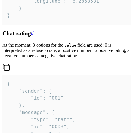
		"longitude": -6.2868531

	}

}
Chat rating
#
At the moment, 3 options for the
field are used: 0 is
value
interpreted as a refuse to rate, a positive number - a positive rating, a
negative number - a negative chat rating.
{

	"sender": {

		"id": "001"

	},

	"message": {

		"type": "rate",

		"id": "0008",
