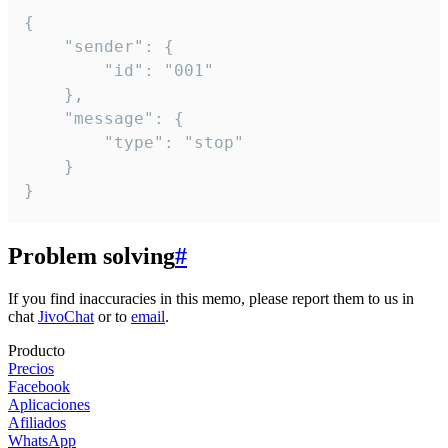
{

	"sender": {

		"id": "001"

	},

	"message": {

		"type": "stop"

	}

}
Problem solving
#
If you find inaccuracies in this memo, please report them to us in
chat
JivoChat
or to
email
.
Producto
Precios
Facebook
Aplicaciones
Afiliados
WhatsApp