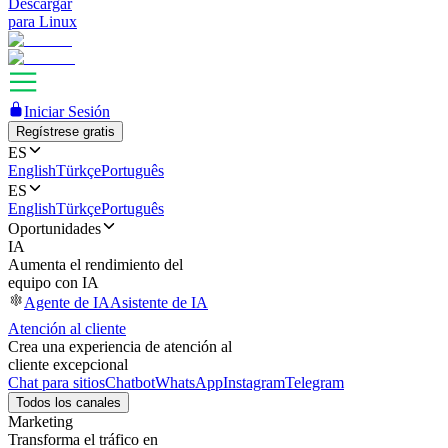
Descargar
para Linux
Iniciar Sesión
Regístrese gratis
ES
English
Türkçe
Português
ES
English
Türkçe
Português
Oportunidades
IA
Aumenta el rendimiento del
equipo con IA
Agente de IA
Asistente de IA
Atención al cliente
Crea una experiencia de atención al
cliente excepcional
Chat para sitios
Chatbot
WhatsApp
Instagram
Telegram
Todos los canales
Marketing
Transforma el tráfico en