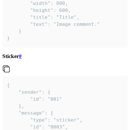
		"width": 800,

		"height": 600,

		"title": "Title",

		"text": "Image comment."

	}

}
Sticker
#
{

	"sender": {

		"id": "001"

	},

	"message": {

		"type": "sticker",

		"id": "0003",
