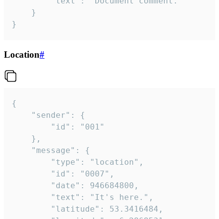
		"text": "Document comment."

	}

}
Location
#
{

	"sender": {

		"id": "001"

	},

	"message": {

		"type": "location",

		"id": "0007",

		"date": 946684800,

		"text": "It's here.",

		"latitude": 53.3416484,
