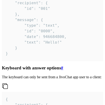
	"recipient": {

		"id": "001"

	},

	"message": {

		"type": "text",

		"id": "0000",

		"date": 946684800,

		"text": "Hello!"

	}

}
Keyboard with answer options
#
The keyboard can only be sent from a JivoChat app user to a client:
{

	"recipient": {
