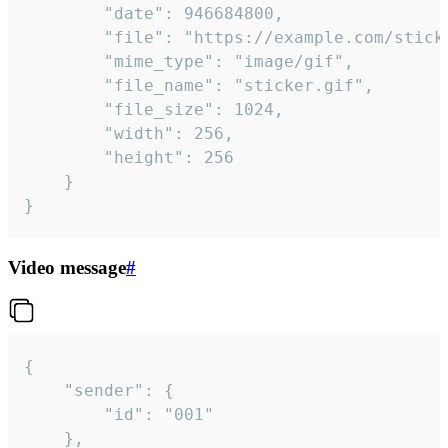
		"date": 946684800,

		"file": "https://example.com/sticker.gif",

		"mime_type": "image/gif",

		"file_name": "sticker.gif",

		"file_size": 1024,

		"width": 256,

		"height": 256

	}

}
Video message
#
{

	"sender": {

		"id": "001"

	},
