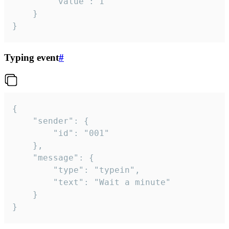
		"value": 1

	}

}
Typing event
#
{

	"sender": {

		"id": "001"

	},

	"message": {

		"type": "typein",

		"text": "Wait a minute"

	}

}