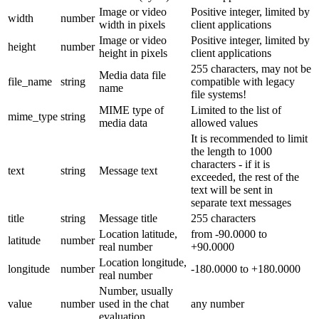
Image or video
Positive integer, limited by
width
number
width in pixels
client applications
Image or video
Positive integer, limited by
height
number
height in pixels
client applications
255 characters, may not be
Media data file
file_name
string
compatible with legacy
name
file systems!
MIME type of
Limited to the list of
mime_type
string
media data
allowed values
It is recommended to limit
the length to 1000
characters - if it is
text
string
Message text
exceeded, the rest of the
text will be sent in
separate text messages
title
string
Message title
255 characters
Location latitude,
from -90.0000 to
latitude
number
real number
+90.0000
Location longitude,
longitude
number
-180.0000 to +180.0000
real number
Number, usually
value
number
used in the chat
any number
evaluation