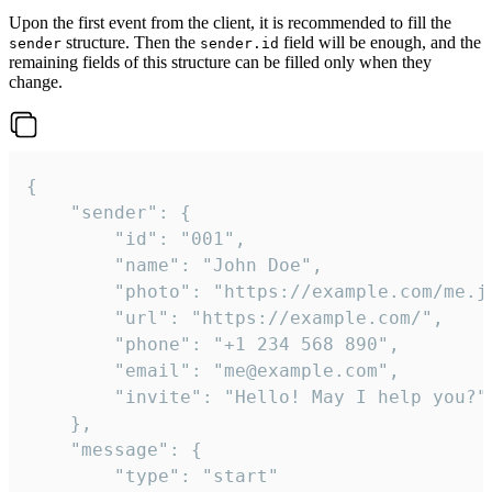
Upon the first event from the client, it is recommended to fill the
structure. Then the
field will be enough, and the
sender
sender.id
remaining fields of this structure can be filled only when they
change.
{

	"sender": {

		"id": "001",

		"name": "John Doe",

		"photo": "https://example.com/me.jpg",

		"url": "https://example.com/",

		"phone": "+1 234 568 890",

		"email": "me@example.com",

		"invite": "Hello! May I help you?"

	},

	"message": {

		"type": "start"
