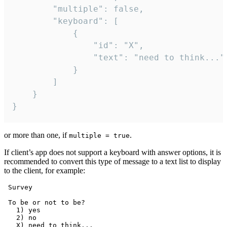
		"multiple": false,

		"keyboard": [

			{

				"id": "X",

				"text": "need to think..."

			}

		]

	}

}
or more than one, if
.
multiple = true
If client’s app does not support a keyboard with answer options, it is
recommended to convert this type of message to a text list to display
to the client, for example:
 Survey

 To be or not to be?

   1) yes

   2) no
