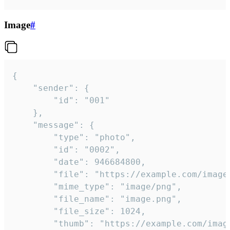
Image
#
{

	"sender": {

		"id": "001"

	},

	"message": {

		"type": "photo",

		"id": "0002",

		"date": 946684800,

		"file": "https://example.com/image.png",

		"mime_type": "image/png",

		"file_name": "image.png",

		"file_size": 1024,

		"thumb": "https://example.com/image_thumb.png",
