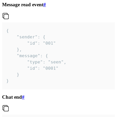
Message read event
#
{

	"sender": {

		"id": "001"

	},

	"message": {

		"type": "seen",

		"id": "0001"

	}

}
Chat end
#