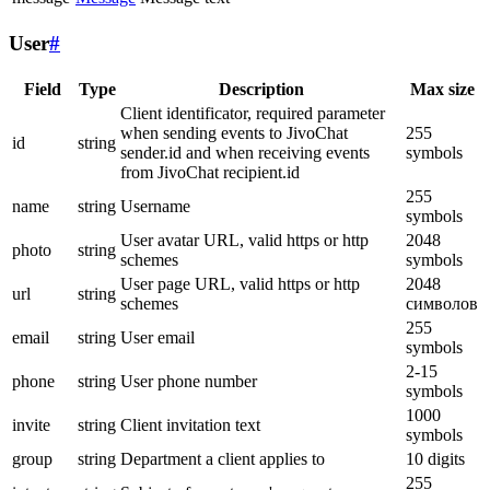
User
#
Field
Type
Description
Max size
Client identificator, required parameter
when sending events to JivoChat
255
id
string
sender.id and when receiving events
symbols
from JivoChat recipient.id
255
name
string
Username
symbols
User avatar URL, valid https or http
2048
photo
string
schemes
symbols
User page URL, valid https or http
2048
url
string
schemes
символов
255
email
string
User email
symbols
2-15
phone
string
User phone number
symbols
1000
invite
string
Client invitation text
symbols
group
string
Department a client applies to
10 digits
255