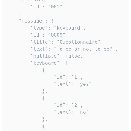
		"id": "001"

	},

	"message": {

		"type": "keyboard",

		"id": "0009",

		"title": "Questionnaire",

		"text": "To be or not to be?",

		"multiple": false,

		"keyboard": [

			{

				"id": "1",

				"text": "yes"

			},

			{

				"id": "2",

				"text": "no"

			},

			{
