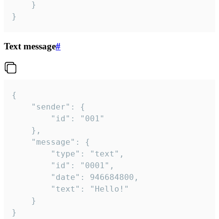
	}

}
Text message
#
{

	"sender": {

		"id": "001"

	},

	"message": {

		"type": "text",

		"id": "0001",

		"date": 946684800,

		"text": "Hello!"

	}

}