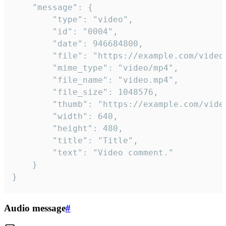
	"message": {

		"type": "video",

		"id": "0004",

		"date": 946684800,

		"file": "https://example.com/video.mp4",

		"mime_type": "video/mp4",

		"file_name": "video.mp4",

		"file_size": 1048576,

		"thumb": "https://example.com/video_thumb.png",

		"width": 640,

		"height": 480,

		"title": "Title",

		"text": "Video comment."

	}

}
Audio message
#