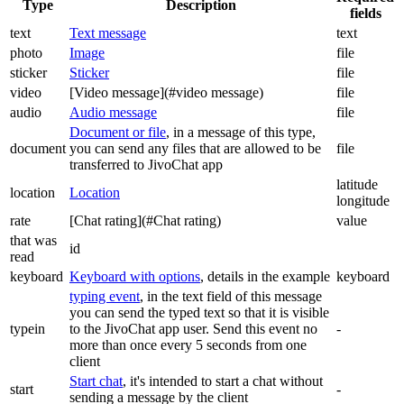
Type
Description
fields
text
Text message
text
photo
Image
file
sticker
Sticker
file
video
[Video message](#video message)
file
audio
Audio message
file
Document or file
, in a message of this type,
document
you can send any files that are allowed to be
file
transferred to JivoChat app
latitude
location
Location
longitude
rate
[Chat rating](#Chat rating)
value
that was
id
read
keyboard
Keyboard with options
, details in the example
keyboard
typing event
, in the text field of this message
you can send the typed text so that it is visible
typein
to the JivoChat app user. Send this event no
-
more than once every 5 seconds from one
client
Start chat
, it's intended to start a chat without
start
-
sending a message by the client