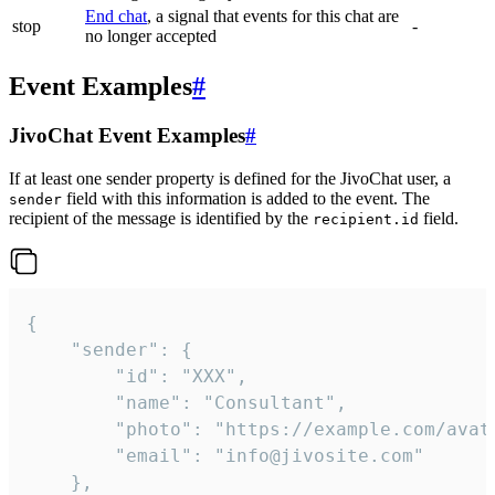
End chat
, a signal that events for this chat are
stop
-
no longer accepted
Event Examples
#
JivoChat Event Examples
#
If at least one sender property is defined for the JivoChat user, a
field with this information is added to the event. The
sender
recipient of the message is identified by the
field.
recipient.id
{

	"sender": {

		"id": "XXX",

		"name": "Consultant",

		"photo": "https://example.com/avatar.png",

		"email": "info@jivosite.com"

	},
