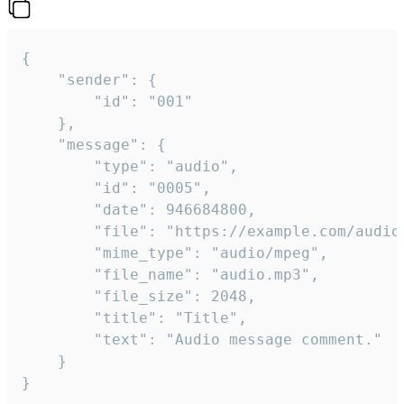
{

	"sender": {

		"id": "001"

	},

	"message": {

		"type": "audio",

		"id": "0005",

		"date": 946684800,

		"file": "https://example.com/audio.mp3",

		"mime_type": "audio/mpeg",

		"file_name": "audio.mp3",

		"file_size": 2048,

		"title": "Title",

		"text": "Audio message comment."

	}

}