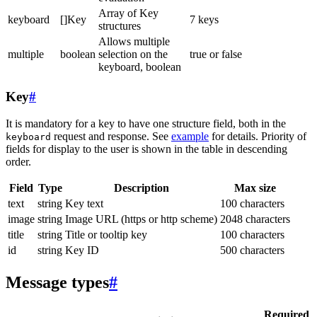
Array of Key
keyboard
[]Key
7 keys
structures
Allows multiple
multiple
boolean
selection on the
true or false
keyboard, boolean
Key
#
It is mandatory for a key to have one structure field, both in the
request and response. See
example
for details. Priority of
keyboard
fields for display to the user is shown in the table in descending
order.
Field
Type
Description
Max size
text
string
Key text
100 characters
image
string
Image URL (https or http scheme)
2048 characters
title
string
Title or tooltip key
100 characters
id
string
Key ID
500 characters
Message types
#
Required