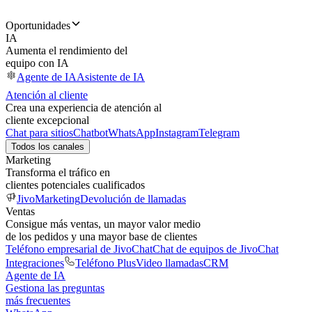
Oportunidades
IA
Aumenta el rendimiento del
equipo con IA
Agente de IA
Asistente de IA
Atención al cliente
Crea una experiencia de atención al
cliente excepcional
Chat para sitios
Chatbot
WhatsApp
Instagram
Telegram
Todos los canales
Marketing
Transforma el tráfico en
clientes potenciales cualificados
JivoMarketing
Devolución de llamadas
Ventas
Consigue más ventas, un mayor valor medio
de los pedidos y una mayor base de clientes
Teléfono empresarial de JivoChat
Chat de equipos de JivoChat
Integraciones
Teléfono Plus
Video llamadas
CRM
Agente de IA
Gestiona las preguntas
más frecuentes