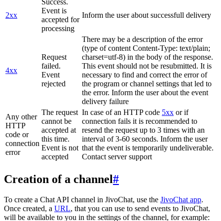
Success.
Event is
2xx
Inform the user about successfull delivery
accepted for
processing
There may be a description of the error
(type of content Content-Type: text/plain;
Request
charset=utf-8) in the body of the response.
failed.
This event should not be resubmitted. It is
4xx
Event
necessary to find and correct the error of
rejected
the program or channel settings that led to
the error. Inform the user about the event
delivery failure
The request
In case of an HTTP code
5xx
or if
Any other
cannot be
connection fails it is recommended to
HTTP
accepted at
resend the request up to 3 times with an
code or
this time.
interval of 3-60 seconds. Inform the user
connection
Event is not
that the event is temporarily undeliverable.
error
accepted
Contact server support
Creation of a channel
#
To create a Chat API channel in JivoChat, use the
JivoChat app
.
Once created, a
URL
, that you can use to send events to JivoChat,
will be available to you in the settings of the channel, for example: