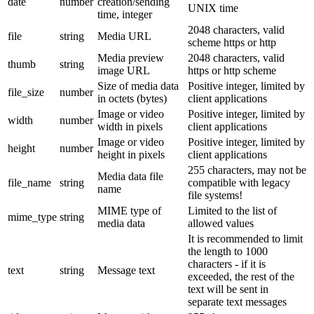
date
number
creation/sending
UNIX time
time, integer
2048 characters, valid
file
string
Media URL
scheme https or http
Media preview
2048 characters, valid
thumb
string
image URL
https or http scheme
Size of media data
Positive integer, limited by
file_size
number
in octets (bytes)
client applications
Image or video
Positive integer, limited by
width
number
width in pixels
client applications
Image or video
Positive integer, limited by
height
number
height in pixels
client applications
255 characters, may not be
Media data file
file_name
string
compatible with legacy
name
file systems!
MIME type of
Limited to the list of
mime_type
string
media data
allowed values
It is recommended to limit
the length to 1000
characters - if it is
text
string
Message text
exceeded, the rest of the
text will be sent in
separate text messages