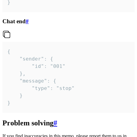
}
Chat end
#
{

	"sender": {

		"id": "001"

	},

	"message": {

		"type": "stop"

	}

}
Problem solving
#
If you find inaccuracies in this memo, please report them to us in