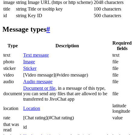
image
string
Image URL (https or http scheme)
2048 characters
title
string
Title or tooltip key
100 characters
id
string
Key ID
500 characters
Message types
#
Required
Type
Description
fields
text
Text message
text
photo
Image
file
sticker
Sticker
file
video
[Video message](#video message)
file
audio
Audio message
file
Document or file
, in a message of this type,
document
you can send any files that are allowed to be
file
transferred to JivoChat app
latitude
location
Location
longitude
rate
[Chat rating](#Chat rating)
value
that was
id
read