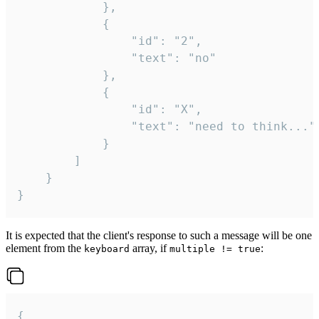
			},

			{

				"id": "2",

				"text": "no"

			},

			{

				"id": "X",

				"text": "need to think..."

			}

		]

	}

}
It is expected that the client's response to such a message will be one
element from the
array, if
:
keyboard
multiple != true
{
