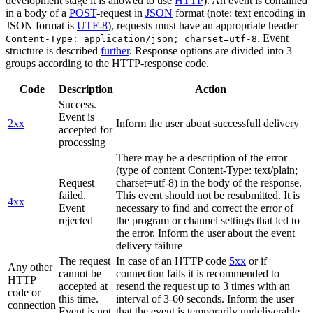
development stage it is allowed to use
HTTP
). An event is contained
in a body of a
POST
-request in
JSON
format (note: text encoding in
JSON format is
UTF-8
), requests must have an appropriate header
. Event
Content-Type: application/json; charset=utf-8
structure is described
further
. Response options are divided into 3
groups according to the HTTP-response code.
Code
Description
Action
Success.
Event is
2xx
Inform the user about successfull delivery
accepted for
processing
There may be a description of the error
(type of content Content-Type: text/plain;
Request
charset=utf-8) in the body of the response.
failed.
This event should not be resubmitted. It is
4xx
Event
necessary to find and correct the error of
rejected
the program or channel settings that led to
the error. Inform the user about the event
delivery failure
The request
In case of an HTTP code
5xx
or if
Any other
cannot be
connection fails it is recommended to
HTTP
accepted at
resend the request up to 3 times with an
code or
this time.
interval of 3-60 seconds. Inform the user
connection
Event is not
that the event is temporarily undeliverable.