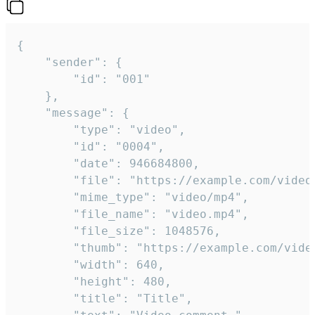
{

	"sender": {

		"id": "001"

	},

	"message": {

		"type": "video",

		"id": "0004",

		"date": 946684800,

		"file": "https://example.com/video.mp4",

		"mime_type": "video/mp4",

		"file_name": "video.mp4",

		"file_size": 1048576,

		"thumb": "https://example.com/video_thumb.png",

		"width": 640,

		"height": 480,

		"title": "Title",
