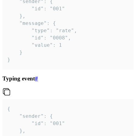
	"sender": {

		"id": "001"

	},

	"message": {

		"type": "rate",

		"id": "0008",

		"value": 1

	}

}
Typing event
#
{

	"sender": {

		"id": "001"

	},
