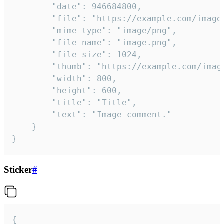
		"date": 946684800,

		"file": "https://example.com/image.png",

		"mime_type": "image/png",

		"file_name": "image.png",

		"file_size": 1024,

		"thumb": "https://example.com/image_thumb.png",

		"width": 800,

		"height": 600,

		"title": "Title",

		"text": "Image comment."

	}

}
Sticker
#
{
