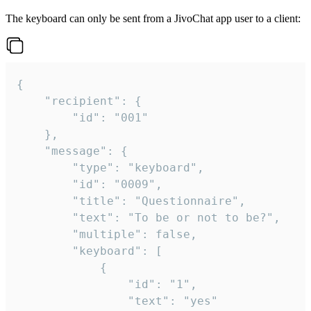
The keyboard can only be sent from a JivoChat app user to a client:
{

	"recipient": {

		"id": "001"

	},

	"message": {

		"type": "keyboard",

		"id": "0009",

		"title": "Questionnaire",

		"text": "To be or not to be?",

		"multiple": false,

		"keyboard": [

			{

				"id": "1",

				"text": "yes"
