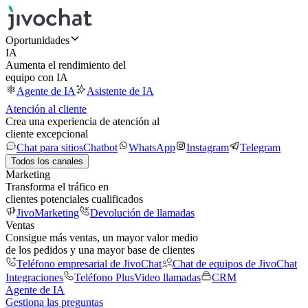
Oportunidades
IA
Aumenta el rendimiento del
equipo con IA
Agente de IA
Asistente de IA
Atención al cliente
Crea una experiencia de atención al
cliente excepcional
Chat para sitios
Chatbot
WhatsApp
Instagram
Telegram
Todos los canales
Marketing
Transforma el tráfico en
clientes potenciales cualificados
JivoMarketing
Devolución de llamadas
Ventas
Consigue más ventas, un mayor valor medio
de los pedidos y una mayor base de clientes
Teléfono empresarial de JivoChat
Chat de equipos de JivoChat
Integraciones
Teléfono Plus
Video llamadas
CRM
Agente de IA
Gestiona las preguntas