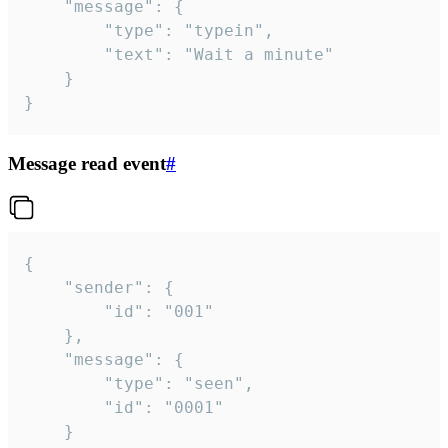
	"message": {

		"type": "typein",

		"text": "Wait a minute"

	}

}
Message read event
#
{

	"sender": {

		"id": "001"

	},

	"message": {

		"type": "seen",

		"id": "0001"

	}
