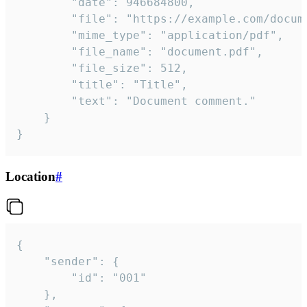
		"date": 946684800,

		"file": "https://example.com/document.pdf",

		"mime_type": "application/pdf",

		"file_name": "document.pdf",

		"file_size": 512,

		"title": "Title",

		"text": "Document comment."

	}

}
Location
#
{

	"sender": {

		"id": "001"

	},
