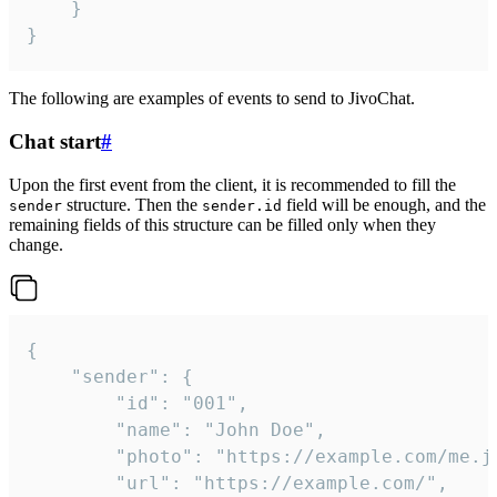
	}

}
The following are examples of events to send to JivoChat.
Chat start
#
Upon the first event from the client, it is recommended to fill the
structure. Then the
field will be enough, and the
sender
sender.id
remaining fields of this structure can be filled only when they
change.
{

	"sender": {

		"id": "001",

		"name": "John Doe",

		"photo": "https://example.com/me.jpg",

		"url": "https://example.com/",
