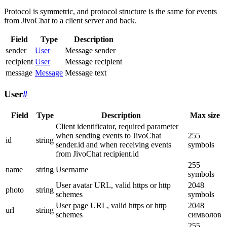
Protocol is symmetric, and protocol structure is the same for events
from JivoChat to a client server and back.
Field
Type
Description
sender
User
Message sender
recipient
User
Message recipient
message
Message
Message text
User
#
Field
Type
Description
Max size
Client identificator, required parameter
when sending events to JivoChat
255
id
string
sender.id and when receiving events
symbols
from JivoChat recipient.id
255
name
string
Username
symbols
User avatar URL, valid https or http
2048
photo
string
schemes
symbols
User page URL, valid https or http
2048
url
string
schemes
символов
255