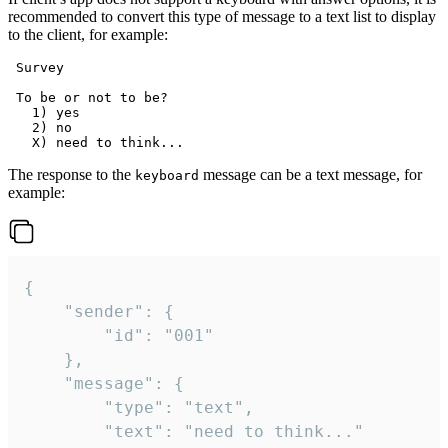
recommended to convert this type of message to a text list to display
to the client, for example:
 Survey

 To be or not to be?

   1) yes

   2) no

The response to the
message can be a text message, for
keyboard
example:
{

	"sender": {

		"id": "001"

	},

	"message": {

		"type": "text",

		"text": "need to think..."
