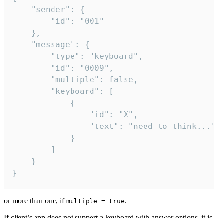
	"sender": {

		"id": "001"

	},

	"message": {

		"type": "keyboard",

		"id": "0009",

		"multiple": false,

		"keyboard": [

			{

				"id": "X",

				"text": "need to think..."

			}

		]

	}

}
or more than one, if
.
multiple = true
If client’s app does not support a keyboard with answer options, it is