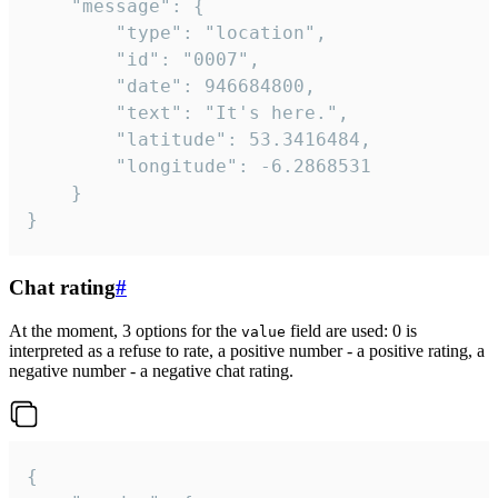
	"message": {

		"type": "location",

		"id": "0007",

		"date": 946684800,

		"text": "It's here.",

		"latitude": 53.3416484,

		"longitude": -6.2868531

	}

}
Chat rating
#
At the moment, 3 options for the
field are used: 0 is
value
interpreted as a refuse to rate, a positive number - a positive rating, a
negative number - a negative chat rating.
{
