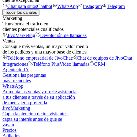
cliente excepcional
Chat para sitios
Chatbot
WhatsApp
Instagram
Telegram
Todos los canales
Marketing
Transforma el tráfico en
clientes potenciales cualificados
JivoMarketing
Devolución de llamadas
Ventas
Consigue más ventas, un mayor valor medio
de los pedidos y una mayor base de clientes
Teléfono empresarial de JivoChat
Chat de equipos de JivoChat
Integraciones
Teléfono Plus
Video llamadas
CRM
Agente de IA
Gestiona las preguntas
más frecuentes
WhatsApp
Aumenta las ventas y ofrece asistencia
a tus clientes a través de su aplicación
de mensajería preferida
JivoMarketing
Capta la atención de tus visitantes:
capta su interés antes de que se
vayan
Precios
Afiliados