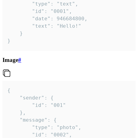
		"type": "text",

		"id": "0001",

		"date": 946684800,

		"text": "Hello!"

	}

}
Image
#
{

	"sender": {

		"id": "001"

	},

	"message": {

		"type": "photo",

		"id": "0002",
