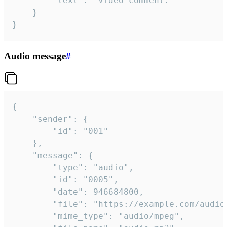
		"text": "Video comment."

	}

}
Audio message
#
{

	"sender": {

		"id": "001"

	},

	"message": {

		"type": "audio",

		"id": "0005",

		"date": 946684800,

		"file": "https://example.com/audio.mp3",

		"mime_type": "audio/mpeg",
