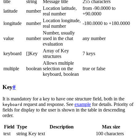
title
string
Message title
255 characters
Location latitude,
from -90.0000 to
latitude
number
real number
+90.0000
Location longitude,
longitude
number
-180.0000 to +180.0000
real number
Number, usually
value
number
used in the chat
any number
evaluation
Array of Key
keyboard
[]Key
7 keys
structures
Allows multiple
multiple
boolean
selection on the
true or false
keyboard, boolean
Key
#
It is mandatory for a key to have one structure field, both in the
request and response. See
example
for details. Priority of
keyboard
fields for display to the user is shown in the table in descending
order.
Field
Type
Description
Max size
text
string
Key text
100 characters