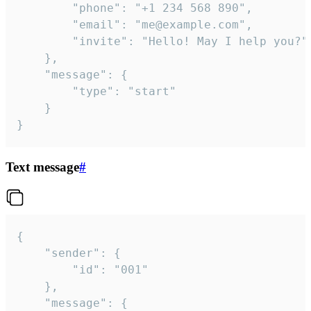
		"phone": "+1 234 568 890",

		"email": "me@example.com",

		"invite": "Hello! May I help you?"

	},

	"message": {

		"type": "start"

	}

}
Text message
#
{

	"sender": {

		"id": "001"

	},

	"message": {
