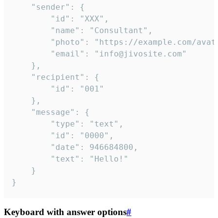
	"sender": {

		"id": "XXX",

		"name": "Consultant",

		"photo": "https://example.com/avatar.png",

		"email": "info@jivosite.com"

	},

	"recipient": {

		"id": "001"

	},

	"message": {

		"type": "text",

		"id": "0000",

		"date": 946684800,

		"text": "Hello!"

	}

}
Keyboard with answer options
#