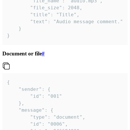
		"file_name": "audio.mp3",

		"file_size": 2048,

		"title": "Title",

		"text": "Audio message comment."

	}

}
Document or file
#
{

	"sender": {

		"id": "001"

	},

	"message": {

		"type": "document",

		"id": "0006",
