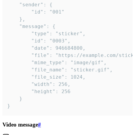
	"sender": {

		"id": "001"

	},

	"message": {

		"type": "sticker",

		"id": "0003",

		"date": 946684800,

		"file": "https://example.com/sticker.gif",

		"mime_type": "image/gif",

		"file_name": "sticker.gif",

		"file_size": 1024,

		"width": 256,

		"height": 256

	}

}
Video message
#