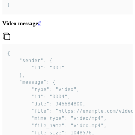
}
Video message
#
{

	"sender": {

		"id": "001"

	},

	"message": {

		"type": "video",

		"id": "0004",

		"date": 946684800,

		"file": "https://example.com/video.mp4",

		"mime_type": "video/mp4",

		"file_name": "video.mp4",

		"file_size": 1048576,
