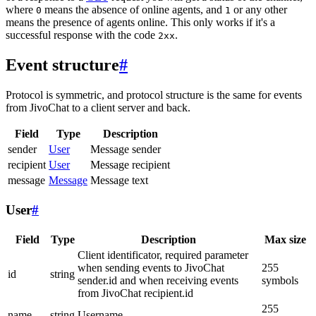
where
means the absence of online agents, and
or any other
0
1
means the presence of agents online. This only works if it's a
successful response with the code
.
2xx
Event structure
#
Protocol is symmetric, and protocol structure is the same for events
from JivoChat to a client server and back.
Field
Type
Description
sender
User
Message sender
recipient
User
Message recipient
message
Message
Message text
User
#
Field
Type
Description
Max size
Client identificator, required parameter
when sending events to JivoChat
255
id
string
sender.id and when receiving events
symbols
from JivoChat recipient.id
255
name
string
Username