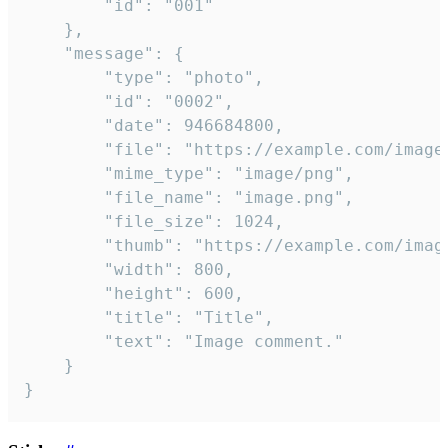
		"id": "001"

	},

	"message": {

		"type": "photo",

		"id": "0002",

		"date": 946684800,

		"file": "https://example.com/image.png",

		"mime_type": "image/png",

		"file_name": "image.png",

		"file_size": 1024,

		"thumb": "https://example.com/image_thumb.png",

		"width": 800,

		"height": 600,

		"title": "Title",

		"text": "Image comment."

	}

}