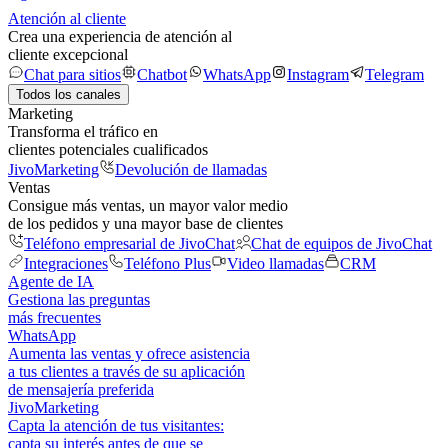
Atención al cliente
Crea una experiencia de atención al
cliente excepcional
Chat para sitios
Chatbot
WhatsApp
Instagram
Telegram
Todos los canales
Marketing
Transforma el tráfico en
clientes potenciales cualificados
JivoMarketing
Devolución de llamadas
Ventas
Consigue más ventas, un mayor valor medio
de los pedidos y una mayor base de clientes
Teléfono empresarial de JivoChat
Chat de equipos de JivoChat
Integraciones
Teléfono Plus
Video llamadas
CRM
Agente de IA
Gestiona las preguntas
más frecuentes
WhatsApp
Aumenta las ventas y ofrece asistencia
a tus clientes a través de su aplicación
de mensajería preferida
JivoMarketing
Capta la atención de tus visitantes:
capta su interés antes de que se