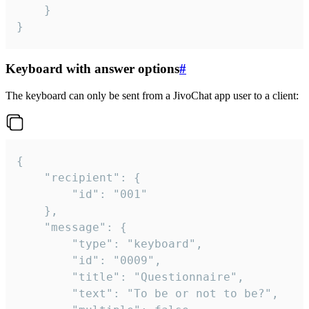
	}

}
Keyboard with answer options
#
The keyboard can only be sent from a JivoChat app user to a client:
{

	"recipient": {

		"id": "001"

	},

	"message": {

		"type": "keyboard",

		"id": "0009",

		"title": "Questionnaire",

		"text": "To be or not to be?",
