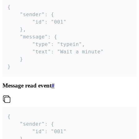
{

	"sender": {

		"id": "001"

	},

	"message": {

		"type": "typein",

		"text": "Wait a minute"

	}

}
Message read event
#
{

	"sender": {

		"id": "001"

	},
