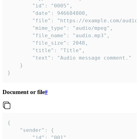
		"id": "0005",

		"date": 946684800,

		"file": "https://example.com/audio.mp3",

		"mime_type": "audio/mpeg",

		"file_name": "audio.mp3",

		"file_size": 2048,

		"title": "Title",

		"text": "Audio message comment."

	}

}
Document or file
#
{

	"sender": {

		"id": "001"
