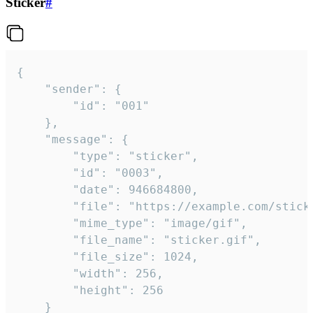
Sticker
#
{

	"sender": {

		"id": "001"

	},

	"message": {

		"type": "sticker",

		"id": "0003",

		"date": 946684800,

		"file": "https://example.com/sticker.gif",

		"mime_type": "image/gif",

		"file_name": "sticker.gif",

		"file_size": 1024,

		"width": 256,

		"height": 256

	}
