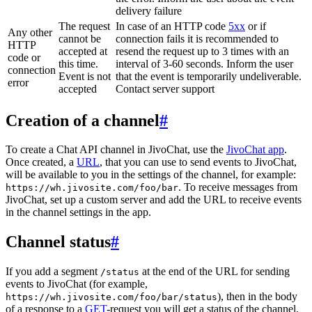
delivery failure
The request
In case of an HTTP code
5xx
or if
Any other
cannot be
connection fails it is recommended to
HTTP
accepted at
resend the request up to 3 times with an
code or
this time.
interval of 3-60 seconds. Inform the user
connection
Event is not
that the event is temporarily undeliverable.
error
accepted
Contact server support
Creation of a channel
#
To create a Chat API channel in JivoChat, use the
JivoChat app
.
Once created, a
URL
, that you can use to send events to JivoChat,
will be available to you in the settings of the channel, for example:
. To receive messages from
https://wh.jivosite.com/foo/bar
JivoChat, set up a custom server and add the URL to receive events
in the channel settings in the app.
Channel status
#
If you add a segment
at the end of the URL for sending
/status
events to JivoChat (for example,
), then in the body
https://wh.jivosite.com/foo/bar/status
of a response to a
GET
-request you will get a status of the channel,