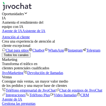
Oportunidades
IA
Aumenta el rendimiento del
equipo con IA
Agente de IA
Asistente de IA
Atención al cliente
Crea una experiencia de atención al
cliente excepcional
Chat para sitios
Chatbot
WhatsApp
Instagram
Telegram
Todos los canales
Marketing
Transforma el tráfico en
clientes potenciales cualificados
JivoMarketing
Devolución de llamadas
Ventas
Consigue más ventas, un mayor valor medio
de los pedidos y una mayor base de clientes
Teléfono empresarial de JivoChat
Chat de equipos de JivoChat
Integraciones
Teléfono Plus
Video llamadas
CRM
Agente de IA
Gestiona las preguntas