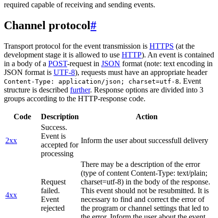
required capable of receiving and sending events.
Channel protocol
#
Transport protocol for the event transmission is
HTTPS
(at the
development stage it is allowed to use
HTTP
). An event is contained
in a body of a
POST
-request in
JSON
format (note: text encoding in
JSON format is
UTF-8
), requests must have an appropriate header
. Event
Content-Type: application/json; charset=utf-8
structure is described
further
. Response options are divided into 3
groups according to the HTTP-response code.
Code
Description
Action
Success.
Event is
2xx
Inform the user about successfull delivery
accepted for
processing
There may be a description of the error
(type of content Content-Type: text/plain;
Request
charset=utf-8) in the body of the response.
failed.
This event should not be resubmitted. It is
4xx
Event
necessary to find and correct the error of
rejected
the program or channel settings that led to
the error. Inform the user about the event