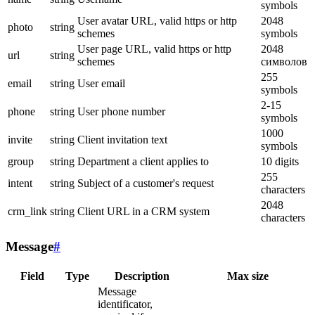
symbols
User avatar URL, valid https or http
2048
photo
string
schemes
symbols
User page URL, valid https or http
2048
url
string
schemes
символов
255
email
string
User email
symbols
2-15
phone
string
User phone number
symbols
1000
invite
string
Client invitation text
symbols
group
string
Department a client applies to
10 digits
255
intent
string
Subject of a customer's request
characters
2048
crm_link
string
Client URL in a CRM system
characters
Message
#
Field
Type
Description
Max size
Message
identificator,