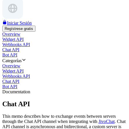
Iniciar Sesión
Regístrese gratis
Overview
Widget API
Webhooks API
Chat API
Bot API
Categorías
Overview
Widget API
Webhooks API
Chat API
Bot API
Documentation
Chat API
This memo describes how to exchange events between servers
through the Chat API channel when integrating with
JivoChat
. Chat
API channel is asynchronous and bidirectional, a custom server is