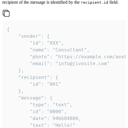
recipient of the message is identified by the
field.
recipient.id
{

	"sender": {

		"id": "XXX",

		"name": "Consultant",

		"photo": "https://example.com/avatar.png",

		"email": "info@jivosite.com"

	},

	"recipient": {

		"id": "001"

	},

	"message": {

		"type": "text",

		"id": "0000",

		"date": 946684800,

		"text": "Hello!"
