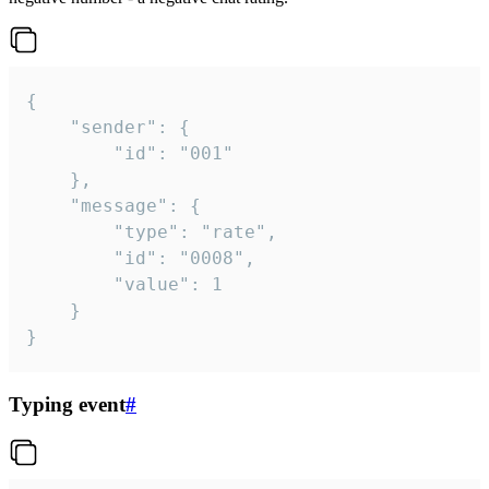
{

	"sender": {

		"id": "001"

	},

	"message": {

		"type": "rate",

		"id": "0008",

		"value": 1

	}

}
Typing event
#