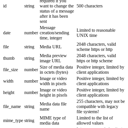
required if you
id
string
want to change the
500 characters
status of a message
after it has been
sent
Message
Limited to reasonable
date
number
creation/sending
UNIX time
time, integer
2048 characters, valid
file
string
Media URL
scheme https or http
Media preview
2048 characters, valid
thumb
string
image URL
https or http scheme
Size of media data
Positive integer, limited by
file_size
number
in octets (bytes)
client applications
Image or video
Positive integer, limited by
width
number
width in pixels
client applications
Image or video
Positive integer, limited by
height
number
height in pixels
client applications
255 characters, may not be
Media data file
file_name
string
compatible with legacy
name
file systems!
MIME type of
Limited to the list of
mime_type
string
media data
allowed values