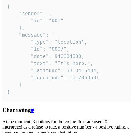
{

	"sender": {

		"id": "001"

	},

	"message": {

		"type": "location",

		"id": "0007",

		"date": 946684800,

		"text": "It's here.",

		"latitude": 53.3416484,

		"longitude": -6.2868531

	}

}
Chat rating
#
At the moment, 3 options for the
field are used: 0 is
value
interpreted as a refuse to rate, a positive number - a positive rating, a
negative number - a negative chat rating.