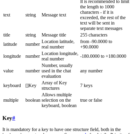
It is recommended to limit
the length to 1000
characters - if it is
text
string
Message text
exceeded, the rest of the
text will be sent in
separate text messages
title
string
Message title
255 characters
Location latitude,
from -90.0000 to
latitude
number
real number
+90.0000
Location longitude,
longitude
number
-180.0000 to +180.0000
real number
Number, usually
value
number
used in the chat
any number
evaluation
Array of Key
keyboard
[]Key
7 keys
structures
Allows multiple
multiple
boolean
selection on the
true or false
keyboard, boolean
Key
#
It is mandatory for a key to have one structure field, both in the