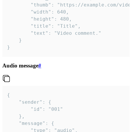
		"thumb": "https://example.com/video_thumb.png",

		"width": 640,

		"height": 480,

		"title": "Title",

		"text": "Video comment."

	}

}
Audio message
#
{

	"sender": {

		"id": "001"

	},

	"message": {

		"type": "audio",
