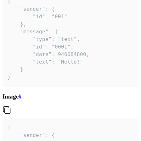
{

	"sender": {

		"id": "001"

	},

	"message": {

		"type": "text",

		"id": "0001",

		"date": 946684800,

		"text": "Hello!"

	}

}
Image
#
{

	"sender": {
