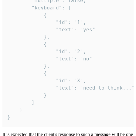
		"multiple": false,

		"keyboard": [

			{

				"id": "1",

				"text": "yes"

			},

			{

				"id": "2",

				"text": "no"

			},

			{

				"id": "X",

				"text": "need to think..."

			}

		]

	}

}
It is expected that the client's response to such a message will be one