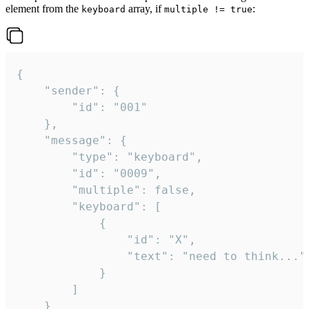
element from the
array, if
:
keyboard
multiple != true
{

	"sender": {

		"id": "001"

	},

	"message": {

		"type": "keyboard",

		"id": "0009",

		"multiple": false,

		"keyboard": [

			{

				"id": "X",

				"text": "need to think..."

			}

		]

	}
