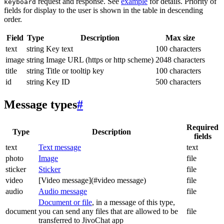
request and response. See
example
for details. Priority of
keyboard
fields for display to the user is shown in the table in descending
order.
Field
Type
Description
Max size
text
string
Key text
100 characters
image
string
Image URL (https or http scheme)
2048 characters
title
string
Title or tooltip key
100 characters
id
string
Key ID
500 characters
Message types
#
Required
Type
Description
fields
text
Text message
text
photo
Image
file
sticker
Sticker
file
video
[Video message](#video message)
file
audio
Audio message
file
Document or file
, in a message of this type,
document
you can send any files that are allowed to be
file
transferred to JivoChat app