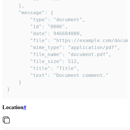
	},

	"message": {

		"type": "document",

		"id": "0006",

		"date": 946684800,

		"file": "https://example.com/document.pdf",

		"mime_type": "application/pdf",

		"file_name": "document.pdf",

		"file_size": 512,

		"title": "Title",

		"text": "Document comment."

	}

}
Location
#