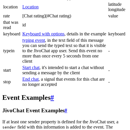
latitude
location
Location
longitude
rate
[Chat rating](#Chat rating)
value
that was
id
read
keyboard
Keyboard with options
, details in the example
keyboard
typing event
, in the text field of this message
you can send the typed text so that it is visible
typein
to the JivoChat app user. Send this event no
-
more than once every 5 seconds from one
client
Start chat
, it's intended to start a chat without
start
-
sending a message by the client
End chat
, a signal that events for this chat are
stop
-
no longer accepted
Event Examples
#
JivoChat Event Examples
#
If at least one sender property is defined for the JivoChat user, a
field with this information is added to the event. The
sender