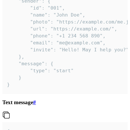
	"sender": {

		"id": "001",

		"name": "John Doe",

		"photo": "https://example.com/me.jpg",

		"url": "https://example.com/",

		"phone": "+1 234 568 890",

		"email": "me@example.com",

		"invite": "Hello! May I help you?"

	},

	"message": {

		"type": "start"

	}

}
Text message
#