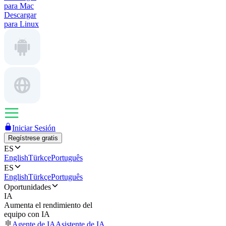
para Mac
Descargar
para Linux
Iniciar Sesión
Regístrese gratis
ES
English
Türkçe
Português
ES
English
Türkçe
Português
Oportunidades
IA
Aumenta el rendimiento del
equipo con IA
Agente de IA
Asistente de IA