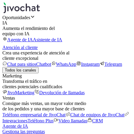
Oportunidades
IA
Aumenta el rendimiento del
equipo con IA
Agente de IA
Asistente de IA
Atención al cliente
Crea una experiencia de atención al
cliente excepcional
Chat para sitios
Chatbot
WhatsApp
Instagram
Telegram
Todos los canales
Marketing
Transforma el tráfico en
clientes potenciales cualificados
JivoMarketing
Devolución de llamadas
Ventas
Consigue más ventas, un mayor valor medio
de los pedidos y una mayor base de clientes
Teléfono empresarial de JivoChat
Chat de equipos de JivoChat
Integraciones
Teléfono Plus
Video llamadas
CRM
Agente de IA
Gestiona las preguntas