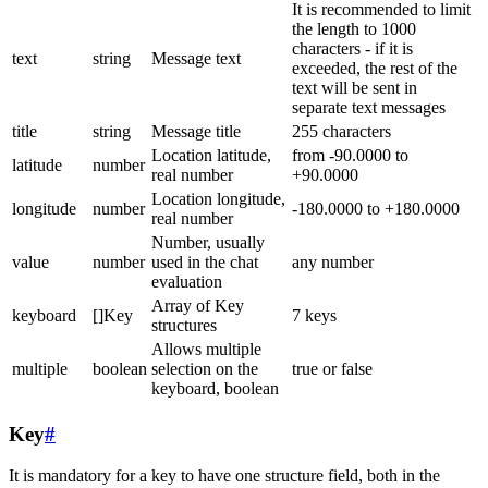
It is recommended to limit
the length to 1000
characters - if it is
text
string
Message text
exceeded, the rest of the
text will be sent in
separate text messages
title
string
Message title
255 characters
Location latitude,
from -90.0000 to
latitude
number
real number
+90.0000
Location longitude,
longitude
number
-180.0000 to +180.0000
real number
Number, usually
value
number
used in the chat
any number
evaluation
Array of Key
keyboard
[]Key
7 keys
structures
Allows multiple
multiple
boolean
selection on the
true or false
keyboard, boolean
Key
#
It is mandatory for a key to have one structure field, both in the