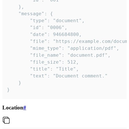
	},

	"message": {

		"type": "document",

		"id": "0006",

		"date": 946684800,

		"file": "https://example.com/document.pdf",

		"mime_type": "application/pdf",

		"file_name": "document.pdf",

		"file_size": 512,

		"title": "Title",

		"text": "Document comment."

	}

}
Location
#