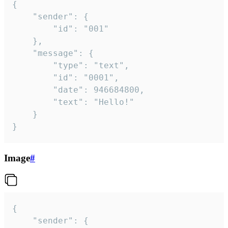
{

	"sender": {

		"id": "001"

	},

	"message": {

		"type": "text",

		"id": "0001",

		"date": 946684800,

		"text": "Hello!"

	}

}
Image
#
{

	"sender": {
