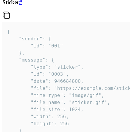
Sticker
#
{

	"sender": {

		"id": "001"

	},

	"message": {

		"type": "sticker",

		"id": "0003",

		"date": 946684800,

		"file": "https://example.com/sticker.gif",

		"mime_type": "image/gif",

		"file_name": "sticker.gif",

		"file_size": 1024,

		"width": 256,

		"height": 256

	}
