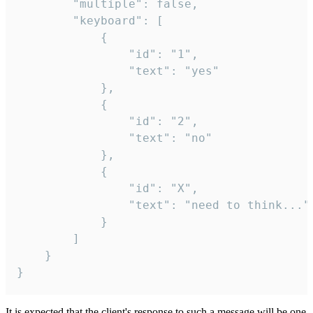
		"multiple": false,

		"keyboard": [

			{

				"id": "1",

				"text": "yes"

			},

			{

				"id": "2",

				"text": "no"

			},

			{

				"id": "X",

				"text": "need to think..."

			}

		]

	}

}
It is expected that the client's response to such a message will be one