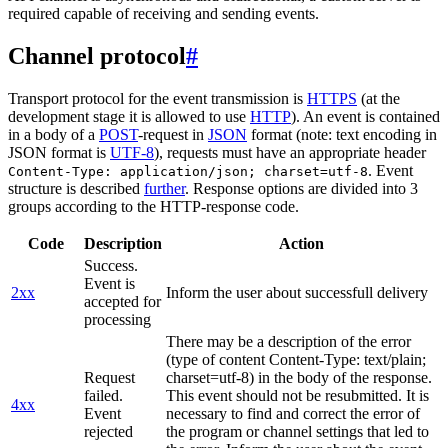
required capable of receiving and sending events.
Channel protocol
#
Transport protocol for the event transmission is
HTTPS
(at the
development stage it is allowed to use
HTTP
). An event is contained
in a body of a
POST
-request in
JSON
format (note: text encoding in
JSON format is
UTF-8
), requests must have an appropriate header
. Event
Content-Type: application/json; charset=utf-8
structure is described
further
. Response options are divided into 3
groups according to the HTTP-response code.
Code
Description
Action
Success.
Event is
2xx
Inform the user about successfull delivery
accepted for
processing
There may be a description of the error
(type of content Content-Type: text/plain;
Request
charset=utf-8) in the body of the response.
failed.
This event should not be resubmitted. It is
4xx
Event
necessary to find and correct the error of
rejected
the program or channel settings that led to