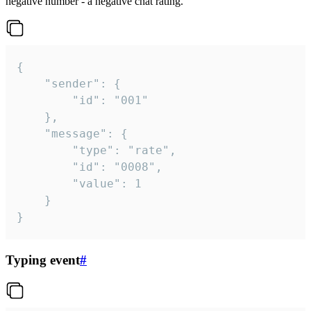
negative number - a negative chat rating.
{

	"sender": {

		"id": "001"

	},

	"message": {

		"type": "rate",

		"id": "0008",

		"value": 1

	}

}
Typing event
#