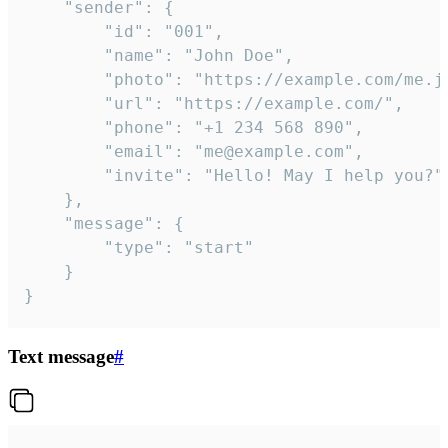
	"sender": {

		"id": "001",

		"name": "John Doe",

		"photo": "https://example.com/me.jpg",

		"url": "https://example.com/",

		"phone": "+1 234 568 890",

		"email": "me@example.com",

		"invite": "Hello! May I help you?"

	},

	"message": {

		"type": "start"

	}

}
Text message
#