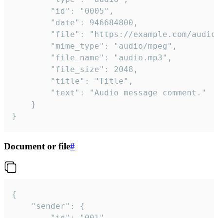
		"id": "0005",

		"date": 946684800,

		"file": "https://example.com/audio.mp3",

		"mime_type": "audio/mpeg",

		"file_name": "audio.mp3",

		"file_size": 2048,

		"title": "Title",

		"text": "Audio message comment."

	}

}
Document or file
#
{

	"sender": {

		"id": "001"
