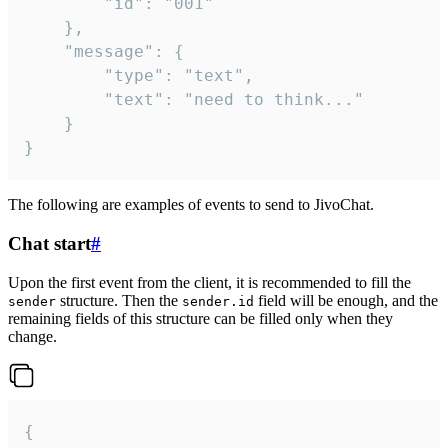
		"id": "001"

	},

	"message": {

		"type": "text",

		"text": "need to think..."

	}

}
The following are examples of events to send to JivoChat.
Chat start
#
Upon the first event from the client, it is recommended to fill the
structure. Then the
field will be enough, and the
sender
sender.id
remaining fields of this structure can be filled only when they
change.
{
