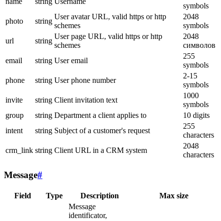
name
string
Username
symbols
User avatar URL, valid https or http
2048
photo
string
schemes
symbols
User page URL, valid https or http
2048
url
string
schemes
символов
255
email
string
User email
symbols
2-15
phone
string
User phone number
symbols
1000
invite
string
Client invitation text
symbols
group
string
Department a client applies to
10 digits
255
intent
string
Subject of a customer's request
characters
2048
crm_link
string
Client URL in a CRM system
characters
Message
#
Field
Type
Description
Max size
Message
identificator,