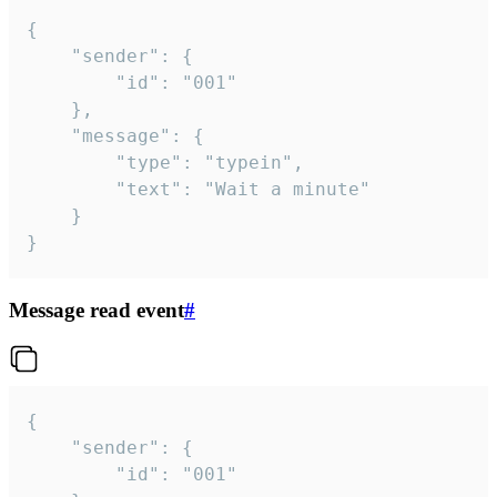
{

	"sender": {

		"id": "001"

	},

	"message": {

		"type": "typein",

		"text": "Wait a minute"

	}

}
Message read event
#
{

	"sender": {

		"id": "001"
