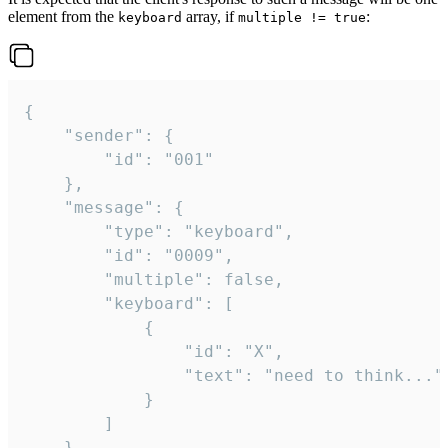
element from the
array, if
:
keyboard
multiple != true
{

	"sender": {

		"id": "001"

	},

	"message": {

		"type": "keyboard",

		"id": "0009",

		"multiple": false,

		"keyboard": [

			{

				"id": "X",

				"text": "need to think..."

			}

		]

	}
