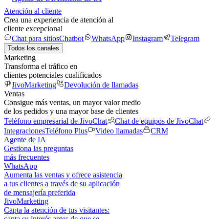
Atención al cliente
Crea una experiencia de atención al
cliente excepcional
Chat para sitios
Chatbot
WhatsApp
Instagram
Telegram
Todos los canales
Marketing
Transforma el tráfico en
clientes potenciales cualificados
JivoMarketing
Devolución de llamadas
Ventas
Consigue más ventas, un mayor valor medio
de los pedidos y una mayor base de clientes
Teléfono empresarial de JivoChat
Chat de equipos de JivoChat
Integraciones
Teléfono Plus
Video llamadas
CRM
Agente de IA
Gestiona las preguntas
más frecuentes
WhatsApp
Aumenta las ventas y ofrece asistencia
a tus clientes a través de su aplicación
de mensajería preferida
JivoMarketing
Capta la atención de tus visitantes:
capta su interés antes de que se