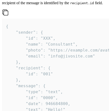
recipient of the message is identified by the
field.
recipient.id
{

	"sender": {

		"id": "XXX",

		"name": "Consultant",

		"photo": "https://example.com/avatar.png",

		"email": "info@jivosite.com"

	},

	"recipient": {

		"id": "001"

	},

	"message": {

		"type": "text",

		"id": "0000",

		"date": 946684800,

		"text": "Hello!"
