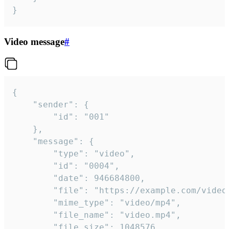
}
Video message
#
{

	"sender": {

		"id": "001"

	},

	"message": {

		"type": "video",

		"id": "0004",

		"date": 946684800,

		"file": "https://example.com/video.mp4",

		"mime_type": "video/mp4",

		"file_name": "video.mp4",

		"file_size": 1048576,
