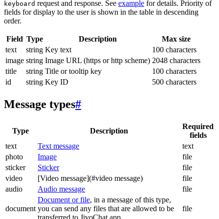
request and response. See
example
for details. Priority of
keyboard
fields for display to the user is shown in the table in descending
order.
Field
Type
Description
Max size
text
string
Key text
100 characters
image
string
Image URL (https or http scheme)
2048 characters
title
string
Title or tooltip key
100 characters
id
string
Key ID
500 characters
Message types
#
Required
Type
Description
fields
text
Text message
text
photo
Image
file
sticker
Sticker
file
video
[Video message](#video message)
file
audio
Audio message
file
Document or file
, in a message of this type,
document
you can send any files that are allowed to be
file
transferred to JivoChat app