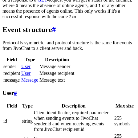
where
means the absence of online agents, and
or any other
0
1
means the presence of agents online. This only works if it's a
successful response with the code
.
2xx
Event structure
#
Protocol is symmetric, and protocol structure is the same for events
from JivoChat to a client server and back.
Field
Type
Description
sender
User
Message sender
recipient
User
Message recipient
message
Message
Message text
User
#
Field
Type
Description
Max size
Client identificator, required parameter
when sending events to JivoChat
255
id
string
sender.id and when receiving events
symbols
from JivoChat recipient.id
255