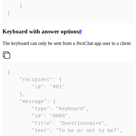
	}

}
Keyboard with answer options
#
The keyboard can only be sent from a JivoChat app user to a client:
{

	"recipient": {

		"id": "001"

	},

	"message": {

		"type": "keyboard",

		"id": "0009",

		"title": "Questionnaire",

		"text": "To be or not to be?",
