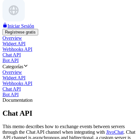
Iniciar Sesión
Regístrese gratis
Overview
Widget API
Webhooks API
Chat API
Bot API
Categorías
Overview
Widget API
Webhooks API
Chat API
Bot API
Documentation
Chat API
This memo describes how to exchange events between servers
through the Chat API channel when integrating with
JivoChat
. Chat
API channel is asynchronous and bidirectional, a custom server is