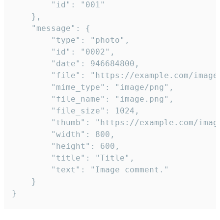
		"id": "001"

	},

	"message": {

		"type": "photo",

		"id": "0002",

		"date": 946684800,

		"file": "https://example.com/image.png",

		"mime_type": "image/png",

		"file_name": "image.png",

		"file_size": 1024,

		"thumb": "https://example.com/image_thumb.png",

		"width": 800,

		"height": 600,

		"title": "Title",

		"text": "Image comment."

	}

}