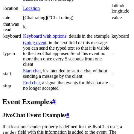
latitude
location
Location
longitude
rate
[Chat rating](#Chat rating)
value
that was
id
read
keyboard
Keyboard with options
, details in the example
keyboard
typing event
, in the text field of this message
you can send the typed text so that it is visible
typein
to the JivoChat app user. Send this event no
-
more than once every 5 seconds from one
client
Start chat
, it's intended to start a chat without
start
-
sending a message by the client
End chat
, a signal that events for this chat are
stop
-
no longer accepted
Event Examples
#
JivoChat Event Examples
#
If at least one sender property is defined for the JivoChat user, a
field with this information is added to the event. The
sender