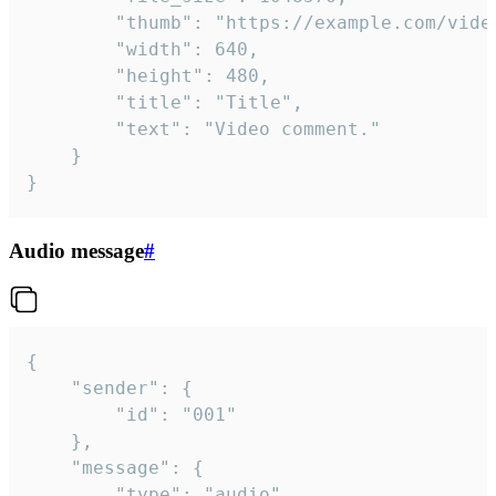
		"thumb": "https://example.com/video_thumb.png",

		"width": 640,

		"height": 480,

		"title": "Title",

		"text": "Video comment."

	}

}
Audio message
#
{

	"sender": {

		"id": "001"

	},

	"message": {

		"type": "audio",
