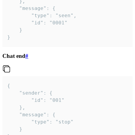
	},

	"message": {

		"type": "seen",

		"id": "0001"

	}

}
Chat end
#
{

	"sender": {

		"id": "001"

	},

	"message": {

		"type": "stop"

	}
