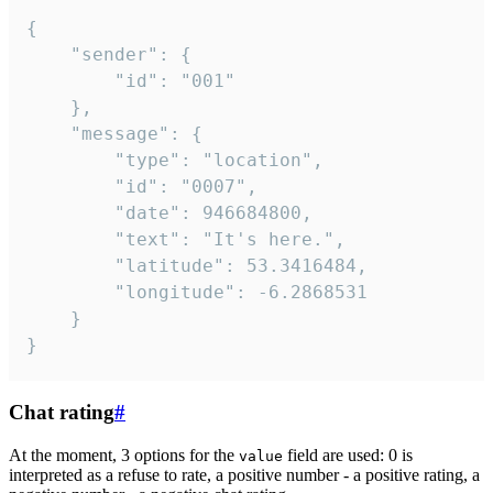
{

	"sender": {

		"id": "001"

	},

	"message": {

		"type": "location",

		"id": "0007",

		"date": 946684800,

		"text": "It's here.",

		"latitude": 53.3416484,

		"longitude": -6.2868531

	}

}
Chat rating
#
At the moment, 3 options for the
field are used: 0 is
value
interpreted as a refuse to rate, a positive number - a positive rating, a