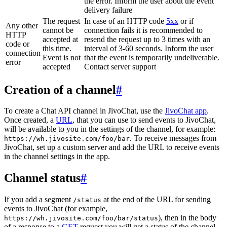
the error. Inform the user about the event
delivery failure
The request
In case of an HTTP code
5xx
or if
Any other
cannot be
connection fails it is recommended to
HTTP
accepted at
resend the request up to 3 times with an
code or
this time.
interval of 3-60 seconds. Inform the user
connection
Event is not
that the event is temporarily undeliverable.
error
accepted
Contact server support
Creation of a channel
#
To create a Chat API channel in JivoChat, use the
JivoChat app
.
Once created, a
URL
, that you can use to send events to JivoChat,
will be available to you in the settings of the channel, for example:
. To receive messages from
https://wh.jivosite.com/foo/bar
JivoChat, set up a custom server and add the URL to receive events
in the channel settings in the app.
Channel status
#
If you add a segment
at the end of the URL for sending
/status
events to JivoChat (for example,
), then in the body
https://wh.jivosite.com/foo/bar/status
of a response to a
GET
-request you will get a status of the channel,