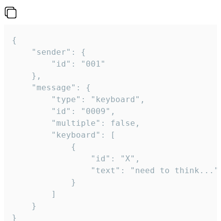
{

	"sender": {

		"id": "001"

	},

	"message": {

		"type": "keyboard",

		"id": "0009",

		"multiple": false,

		"keyboard": [

			{

				"id": "X",

				"text": "need to think..."

			}

		]

	}

}