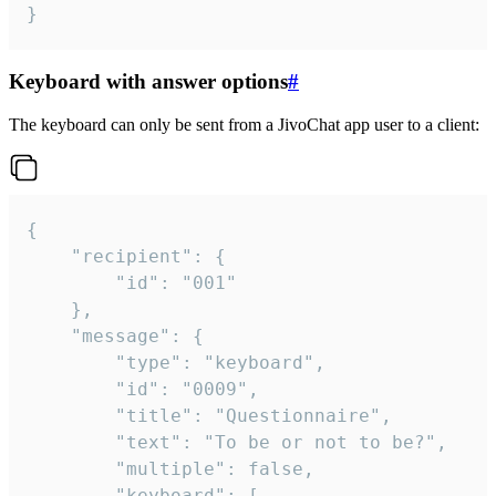
}
Keyboard with answer options
#
The keyboard can only be sent from a JivoChat app user to a client:
{

	"recipient": {

		"id": "001"

	},

	"message": {

		"type": "keyboard",

		"id": "0009",

		"title": "Questionnaire",

		"text": "To be or not to be?",

		"multiple": false,

		"keyboard": [
