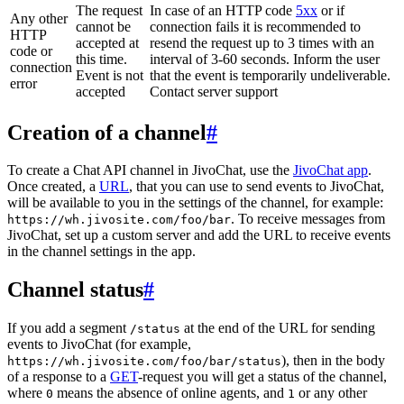
The request
In case of an HTTP code
5xx
or if
Any other
cannot be
connection fails it is recommended to
HTTP
accepted at
resend the request up to 3 times with an
code or
this time.
interval of 3-60 seconds. Inform the user
connection
Event is not
that the event is temporarily undeliverable.
error
accepted
Contact server support
Creation of a channel
#
To create a Chat API channel in JivoChat, use the
JivoChat app
.
Once created, a
URL
, that you can use to send events to JivoChat,
will be available to you in the settings of the channel, for example:
. To receive messages from
https://wh.jivosite.com/foo/bar
JivoChat, set up a custom server and add the URL to receive events
in the channel settings in the app.
Channel status
#
If you add a segment
at the end of the URL for sending
/status
events to JivoChat (for example,
), then in the body
https://wh.jivosite.com/foo/bar/status
of a response to a
GET
-request you will get a status of the channel,
where
means the absence of online agents, and
or any other
0
1