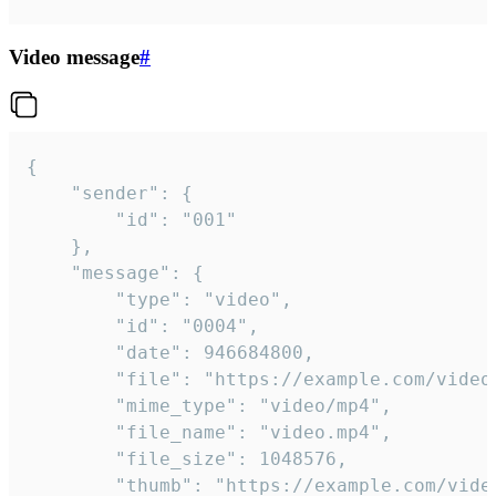
Video message
#
{

	"sender": {

		"id": "001"

	},

	"message": {

		"type": "video",

		"id": "0004",

		"date": 946684800,

		"file": "https://example.com/video.mp4",

		"mime_type": "video/mp4",

		"file_name": "video.mp4",

		"file_size": 1048576,

		"thumb": "https://example.com/video_thumb.png",
