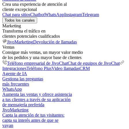
Crea una experiencia de atención al
cliente excepcional
Chat para sitios
Chatbot
WhatsApp
Instagram
Telegram
Todos los canales
Marketing
Transforma el tráfico en
clientes potenciales cualificados
JivoMarketing
Devolución de llamadas
Ventas
Consigue más ventas, un mayor valor medio
de los pedidos y una mayor base de clientes
Teléfono empresarial de JivoChat
Chat de equipos de JivoChat
Integraciones
Teléfono Plus
Video llamadas
CRM
Agente de IA
Gestiona las preguntas
más frecuentes
WhatsApp
Aumenta las ventas y ofrece asistencia
a tus clientes a través de su aplicación
de mensajería preferida
JivoMarketing
Capta la atención de tus visitantes:
capta su interés antes de que se
vayan