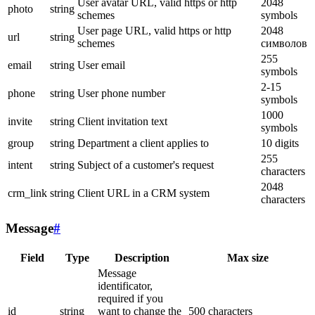
User avatar URL, valid https or http
2048
photo
string
schemes
symbols
User page URL, valid https or http
2048
url
string
schemes
символов
255
email
string
User email
symbols
2-15
phone
string
User phone number
symbols
1000
invite
string
Client invitation text
symbols
group
string
Department a client applies to
10 digits
255
intent
string
Subject of a customer's request
characters
2048
crm_link
string
Client URL in a CRM system
characters
Message
#
Field
Type
Description
Max size
Message
identificator,
required if you
id
string
want to change the
500 characters