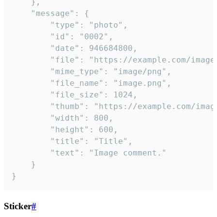
	},

	"message": {

		"type": "photo",

		"id": "0002",

		"date": 946684800,

		"file": "https://example.com/image.png",

		"mime_type": "image/png",

		"file_name": "image.png",

		"file_size": 1024,

		"thumb": "https://example.com/image_thumb.png",

		"width": 800,

		"height": 600,

		"title": "Title",

		"text": "Image comment."

	}

}
Sticker
#