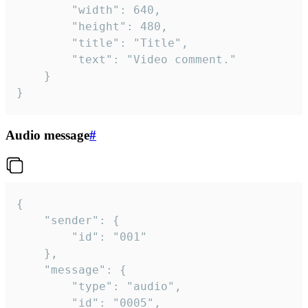
		"width": 640,

		"height": 480,

		"title": "Title",

		"text": "Video comment."

	}

}
Audio message
#
{

	"sender": {

		"id": "001"

	},

	"message": {

		"type": "audio",

		"id": "0005",
