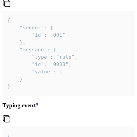
{

	"sender": {

		"id": "001"

	},

	"message": {

		"type": "rate",

		"id": "0008",

		"value": 1

	}

}
Typing event
#
{
