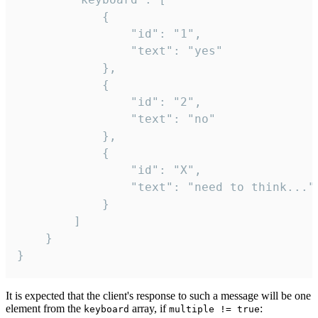
			{

				"id": "1",

				"text": "yes"

			},

			{

				"id": "2",

				"text": "no"

			},

			{

				"id": "X",

				"text": "need to think..."

			}

		]

	}

}
It is expected that the client's response to such a message will be one
element from the
array, if
:
keyboard
multiple != true