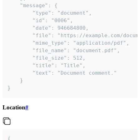
	"message": {

		"type": "document",

		"id": "0006",

		"date": 946684800,

		"file": "https://example.com/document.pdf",

		"mime_type": "application/pdf",

		"file_name": "document.pdf",

		"file_size": 512,

		"title": "Title",

		"text": "Document comment."

	}

}
Location
#
{
