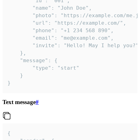
		"id": "001",

		"name": "John Doe",

		"photo": "https://example.com/me.jpg",

		"url": "https://example.com/",

		"phone": "+1 234 568 890",

		"email": "me@example.com",

		"invite": "Hello! May I help you?"

	},

	"message": {

		"type": "start"

	}

}
Text message
#
{
