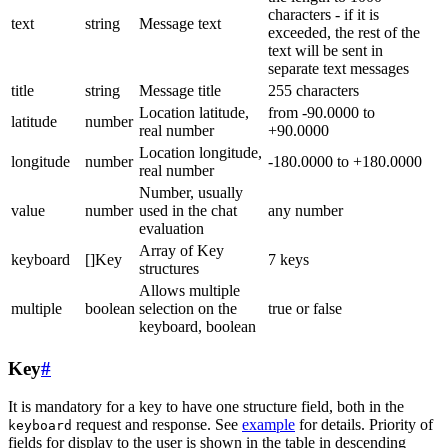
characters - if it is
text
string
Message text
exceeded, the rest of the
text will be sent in
separate text messages
title
string
Message title
255 characters
Location latitude,
from -90.0000 to
latitude
number
real number
+90.0000
Location longitude,
longitude
number
-180.0000 to +180.0000
real number
Number, usually
value
number
used in the chat
any number
evaluation
Array of Key
keyboard
[]Key
7 keys
structures
Allows multiple
multiple
boolean
selection on the
true or false
keyboard, boolean
Key
#
It is mandatory for a key to have one structure field, both in the
request and response. See
example
for details. Priority of
keyboard
fields for display to the user is shown in the table in descending