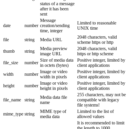
status of a message
after it has been
sent
Message
Limited to reasonable
date
number
creation/sending
UNIX time
time, integer
2048 characters, valid
file
string
Media URL
scheme https or http
Media preview
2048 characters, valid
thumb
string
image URL
https or http scheme
Size of media data
Positive integer, limited by
file_size
number
in octets (bytes)
client applications
Image or video
Positive integer, limited by
width
number
width in pixels
client applications
Image or video
Positive integer, limited by
height
number
height in pixels
client applications
255 characters, may not be
Media data file
file_name
string
compatible with legacy
name
file systems!
MIME type of
Limited to the list of
mime_type
string
media data
allowed values
It is recommended to limit
the length to 1000