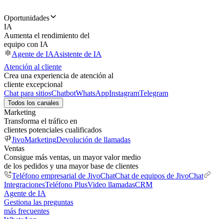
Oportunidades
IA
Aumenta el rendimiento del
equipo con IA
Agente de IA
Asistente de IA
Atención al cliente
Crea una experiencia de atención al
cliente excepcional
Chat para sitios
Chatbot
WhatsApp
Instagram
Telegram
Todos los canales
Marketing
Transforma el tráfico en
clientes potenciales cualificados
JivoMarketing
Devolución de llamadas
Ventas
Consigue más ventas, un mayor valor medio
de los pedidos y una mayor base de clientes
Teléfono empresarial de JivoChat
Chat de equipos de JivoChat
Integraciones
Teléfono Plus
Video llamadas
CRM
Agente de IA
Gestiona las preguntas
más frecuentes