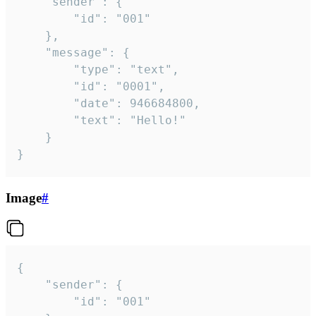
	"sender": {

		"id": "001"

	},

	"message": {

		"type": "text",

		"id": "0001",

		"date": 946684800,

		"text": "Hello!"

	}

}
Image
#
{

	"sender": {

		"id": "001"
