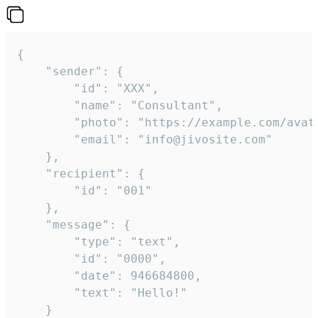
{

	"sender": {

		"id": "XXX",

		"name": "Consultant",

		"photo": "https://example.com/avatar.png",

		"email": "info@jivosite.com"

	},

	"recipient": {

		"id": "001"

	},

	"message": {

		"type": "text",

		"id": "0000",

		"date": 946684800,

		"text": "Hello!"

	}
