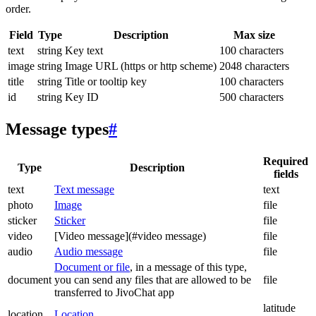
order.
Field
Type
Description
Max size
text
string
Key text
100 characters
image
string
Image URL (https or http scheme)
2048 characters
title
string
Title or tooltip key
100 characters
id
string
Key ID
500 characters
Message types
#
Required
Type
Description
fields
text
Text message
text
photo
Image
file
sticker
Sticker
file
video
[Video message](#video message)
file
audio
Audio message
file
Document or file
, in a message of this type,
document
you can send any files that are allowed to be
file
transferred to JivoChat app
latitude
location
Location