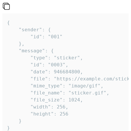
{

	"sender": {

		"id": "001"

	},

	"message": {

		"type": "sticker",

		"id": "0003",

		"date": 946684800,

		"file": "https://example.com/sticker.gif",

		"mime_type": "image/gif",

		"file_name": "sticker.gif",

		"file_size": 1024,

		"width": 256,

		"height": 256

	}

}