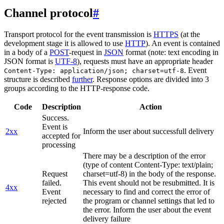
Channel protocol
#
Transport protocol for the event transmission is
HTTPS
(at the
development stage it is allowed to use
HTTP
). An event is contained
in a body of a
POST
-request in
JSON
format (note: text encoding in
JSON format is
UTF-8
), requests must have an appropriate header
. Event
Content-Type: application/json; charset=utf-8
structure is described
further
. Response options are divided into 3
groups according to the HTTP-response code.
Code
Description
Action
Success.
Event is
2xx
Inform the user about successfull delivery
accepted for
processing
There may be a description of the error
(type of content Content-Type: text/plain;
Request
charset=utf-8) in the body of the response.
failed.
This event should not be resubmitted. It is
4xx
Event
necessary to find and correct the error of
rejected
the program or channel settings that led to
the error. Inform the user about the event
delivery failure