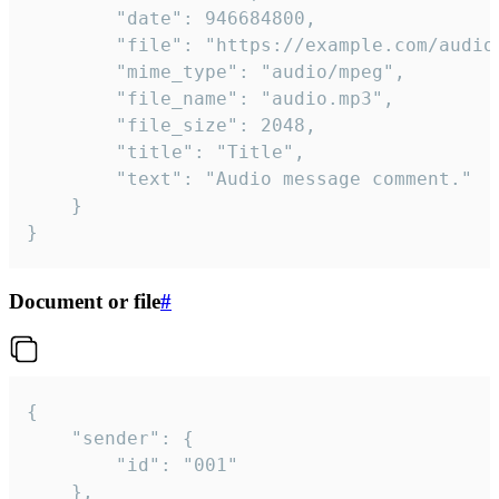
		"date": 946684800,

		"file": "https://example.com/audio.mp3",

		"mime_type": "audio/mpeg",

		"file_name": "audio.mp3",

		"file_size": 2048,

		"title": "Title",

		"text": "Audio message comment."

	}

}
Document or file
#
{

	"sender": {

		"id": "001"

	},
