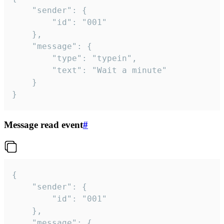
	"sender": {

		"id": "001"

	},

	"message": {

		"type": "typein",

		"text": "Wait a minute"

	}

}
Message read event
#
{

	"sender": {

		"id": "001"

	},

	"message": {
