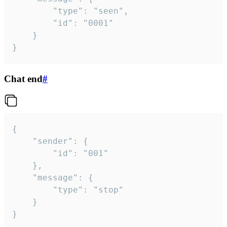
		"type": "seen",

		"id": "0001"

	}

}
Chat end
#
{

	"sender": {

		"id": "001"

	},

	"message": {

		"type": "stop"

	}

}