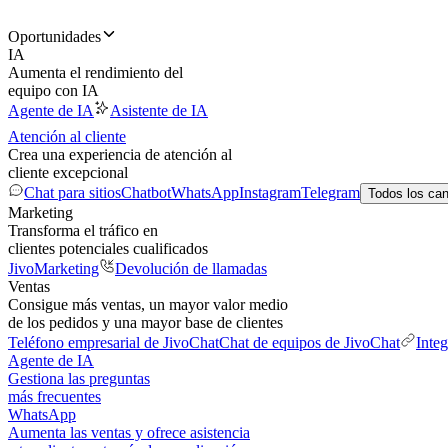
Oportunidades
IA
Aumenta el rendimiento del
equipo con IA
Agente de IA
Asistente de IA
Atención al cliente
Crea una experiencia de atención al
cliente excepcional
Chat para sitios
Chatbot
WhatsApp
Instagram
Telegram
Todos los ca
Marketing
Transforma el tráfico en
clientes potenciales cualificados
JivoMarketing
Devolución de llamadas
Ventas
Consigue más ventas, un mayor valor medio
de los pedidos y una mayor base de clientes
Teléfono empresarial de JivoChat
Chat de equipos de JivoChat
Inte
Agente de IA
Gestiona las preguntas
más frecuentes
WhatsApp
Aumenta las ventas y ofrece asistencia