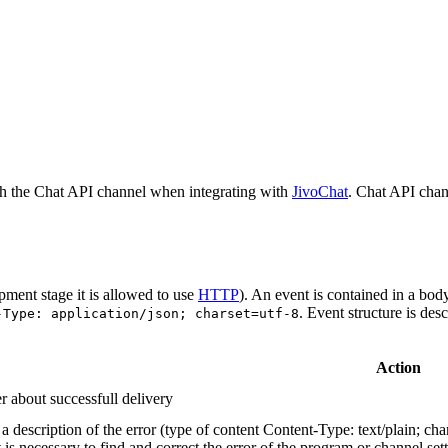
h the Chat API channel when integrating with
JivoChat
. Chat API chan
pment stage it is allowed to use
HTTP
). An event is contained in a bod
. Event structure is des
-Type: application/json; charset=utf-8
Action
r about successfull delivery
 description of the error (type of content Content-Type: text/plain; cha
t is necessary to find and correct the error of the program or channel sett