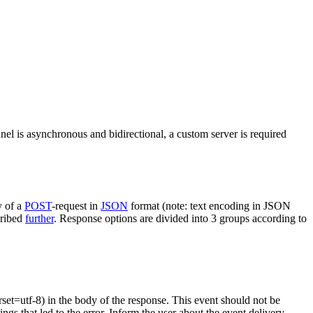
nel is asynchronous and bidirectional, a custom server is required
y of a
POST
-request in
JSON
format (note: text encoding in JSON
cribed
further
. Response options are divided into 3 groups according to
rset=utf-8) in the body of the response. This event should not be
ings that led to the error. Inform the user about the event delivery