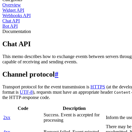
Overview
Widget API
Webhooks API
Chat API
Bot API
Documentation
Chat API
This memo describes how to exchange events between servers throug
capable of receiving and sending events.
Channel protocol
#
Transport protocol for the event transmission is
HTTPS
(at the develo
format is
UTF-8
), requests must have an appropriate header
Content
the HTTP-response code.
Code
Description
Success. Event is accepted for
2xx
Inform the use
processing
There may be a
4xx
Request failed. Event rejected
resubmitted. I