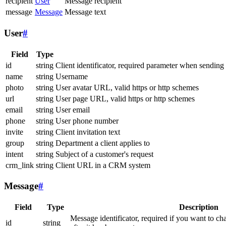
recipient
User
Message recipient
message
Message
Message text
User
#
Field
Type
id
string
Client identificator, required parameter when sending
name
string
Username
photo
string
User avatar URL, valid https or http schemes
url
string
User page URL, valid https or http schemes
email
string
User email
phone
string
User phone number
invite
string
Client invitation text
group
string
Department a client applies to
intent
string
Subject of a customer's request
crm_link
string
Client URL in a CRM system
Message
#
Field
Type
Description
Message identificator, required if you want to ch
id
string