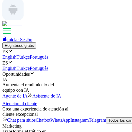
Iniciar Sesión
Regístrese gratis
ES
English
Türkçe
Português
ES
English
Türkçe
Português
Oportunidades
IA
Aumenta el rendimiento del
equipo con IA
Agente de IA
Asistente de IA
Atención al cliente
Crea una experiencia de atención al
cliente excepcional
Chat para sitios
Chatbot
WhatsApp
Instagram
Telegram
Todos los ca
Marketing
Transforma el tráfico en