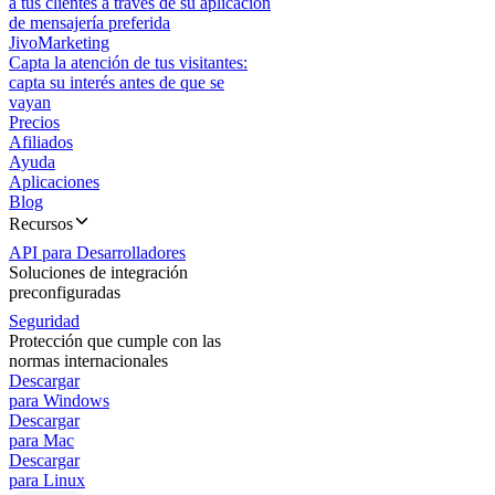
a tus clientes a través de su aplicación
de mensajería preferida
JivoMarketing
Capta la atención de tus visitantes:
capta su interés antes de que se
vayan
Precios
Afiliados
Ayuda
Aplicaciones
Blog
Recursos
API para Desarrolladores
Soluciones de integración
preconfiguradas
Seguridad
Protección que cumple con las
normas internacionales
Descargar
para Windows
Descargar
para Mac
Descargar
para Linux