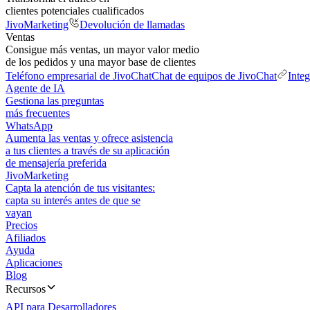
clientes potenciales cualificados
JivoMarketing
Devolución de llamadas
Ventas
Consigue más ventas, un mayor valor medio
de los pedidos y una mayor base de clientes
Teléfono empresarial de JivoChat
Chat de equipos de JivoChat
Inte
Agente de IA
Gestiona las preguntas
más frecuentes
WhatsApp
Aumenta las ventas y ofrece asistencia
a tus clientes a través de su aplicación
de mensajería preferida
JivoMarketing
Capta la atención de tus visitantes:
capta su interés antes de que se
vayan
Precios
Afiliados
Ayuda
Aplicaciones
Blog
Recursos
API para Desarrolladores