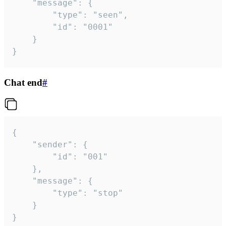
	"message": {

		"type": "seen",

		"id": "0001"

	}

}
Chat end
#
{

	"sender": {

		"id": "001"

	},

	"message": {

		"type": "stop"

	}

}