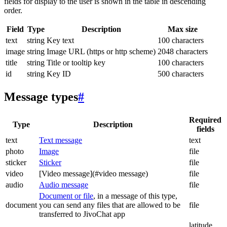
fields for display to the user is shown in the table in descending
order.
Field
Type
Description
Max size
text
string
Key text
100 characters
image
string
Image URL (https or http scheme)
2048 characters
title
string
Title or tooltip key
100 characters
id
string
Key ID
500 characters
Message types
#
Required
Type
Description
fields
text
Text message
text
photo
Image
file
sticker
Sticker
file
video
[Video message](#video message)
file
audio
Audio message
file
Document or file
, in a message of this type,
document
you can send any files that are allowed to be
file
transferred to JivoChat app
latitude