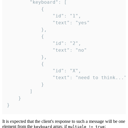
		"keyboard": [

			{

				"id": "1",

				"text": "yes"

			},

			{

				"id": "2",

				"text": "no"

			},

			{

				"id": "X",

				"text": "need to think..."

			}

		]

	}

}
It is expected that the client's response to such a message will be one
element from the
array, if
:
keyboard
multiple != true