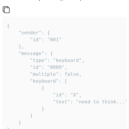
{

	"sender": {

		"id": "001"

	},

	"message": {

		"type": "keyboard",

		"id": "0009",

		"multiple": false,

		"keyboard": [

			{

				"id": "X",

				"text": "need to think..."

			}

		]

	}
