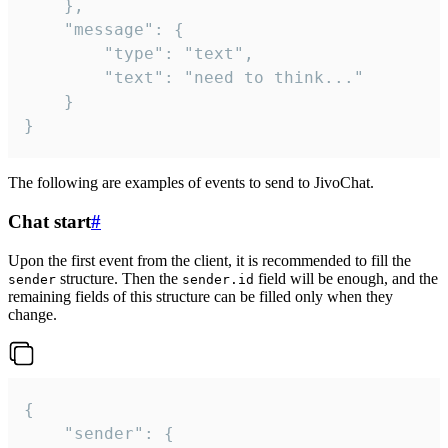
	},

	"message": {

		"type": "text",

		"text": "need to think..."

	}

}
The following are examples of events to send to JivoChat.
Chat start
#
Upon the first event from the client, it is recommended to fill the
structure. Then the
field will be enough, and the
sender
sender.id
remaining fields of this structure can be filled only when they
change.
{

	"sender": {
