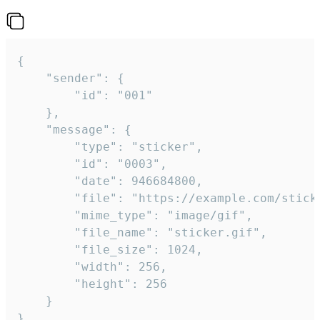
{

	"sender": {

		"id": "001"

	},

	"message": {

		"type": "sticker",

		"id": "0003",

		"date": 946684800,

		"file": "https://example.com/sticker.gif",

		"mime_type": "image/gif",

		"file_name": "sticker.gif",

		"file_size": 1024,

		"width": 256,

		"height": 256

	}

}