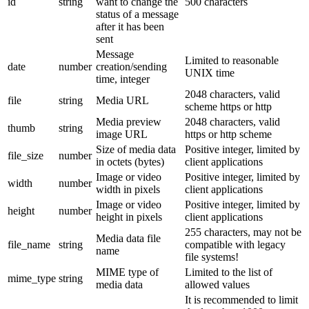
id
string
want to change the
500 characters
status of a message
after it has been
sent
Message
Limited to reasonable
date
number
creation/sending
UNIX time
time, integer
2048 characters, valid
file
string
Media URL
scheme https or http
Media preview
2048 characters, valid
thumb
string
image URL
https or http scheme
Size of media data
Positive integer, limited by
file_size
number
in octets (bytes)
client applications
Image or video
Positive integer, limited by
width
number
width in pixels
client applications
Image or video
Positive integer, limited by
height
number
height in pixels
client applications
255 characters, may not be
Media data file
file_name
string
compatible with legacy
name
file systems!
MIME type of
Limited to the list of
mime_type
string
media data
allowed values
It is recommended to limit