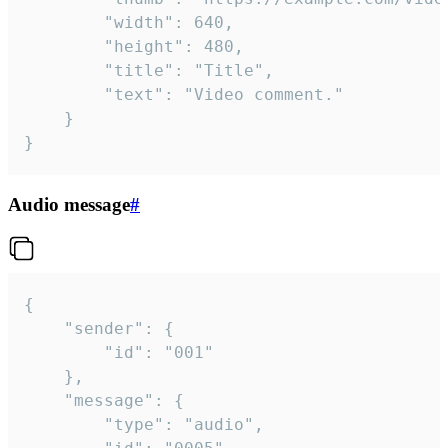
		"width": 640,

		"height": 480,

		"title": "Title",

		"text": "Video comment."

	}

}
Audio message
#
{

	"sender": {

		"id": "001"

	},

	"message": {

		"type": "audio",
