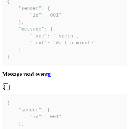
{

	"sender": {

		"id": "001"

	},

	"message": {

		"type": "typein",

		"text": "Wait a minute"

	}

}
Message read event
#
{

	"sender": {

		"id": "001"

	},
