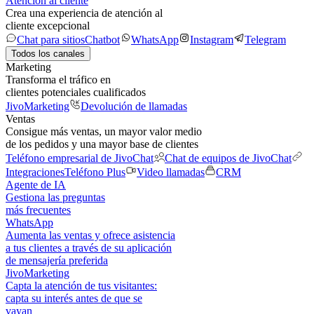
Atención al cliente
Crea una experiencia de atención al
cliente excepcional
Chat para sitios
Chatbot
WhatsApp
Instagram
Telegram
Todos los canales
Marketing
Transforma el tráfico en
clientes potenciales cualificados
JivoMarketing
Devolución de llamadas
Ventas
Consigue más ventas, un mayor valor medio
de los pedidos y una mayor base de clientes
Teléfono empresarial de JivoChat
Chat de equipos de JivoChat
Integraciones
Teléfono Plus
Video llamadas
CRM
Agente de IA
Gestiona las preguntas
más frecuentes
WhatsApp
Aumenta las ventas y ofrece asistencia
a tus clientes a través de su aplicación
de mensajería preferida
JivoMarketing
Capta la atención de tus visitantes:
capta su interés antes de que se
vayan