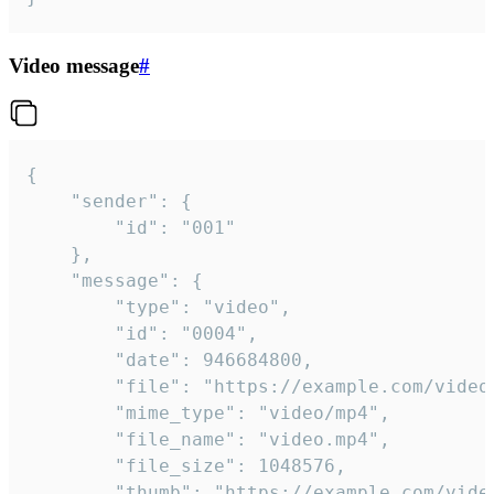
Video message
#
{

	"sender": {

		"id": "001"

	},

	"message": {

		"type": "video",

		"id": "0004",

		"date": 946684800,

		"file": "https://example.com/video.mp4",

		"mime_type": "video/mp4",

		"file_name": "video.mp4",

		"file_size": 1048576,

		"thumb": "https://example.com/video_thumb.png",
