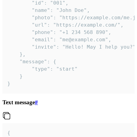
		"id": "001",

		"name": "John Doe",

		"photo": "https://example.com/me.jpg",

		"url": "https://example.com/",

		"phone": "+1 234 568 890",

		"email": "me@example.com",

		"invite": "Hello! May I help you?"

	},

	"message": {

		"type": "start"

	}

}
Text message
#
{
