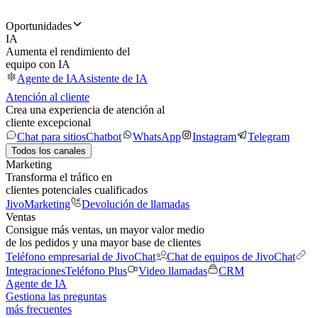
Oportunidades
IA
Aumenta el rendimiento del
equipo con IA
Agente de IA
Asistente de IA
Atención al cliente
Crea una experiencia de atención al
cliente excepcional
Chat para sitios
Chatbot
WhatsApp
Instagram
Telegram
Todos los canales
Marketing
Transforma el tráfico en
clientes potenciales cualificados
JivoMarketing
Devolución de llamadas
Ventas
Consigue más ventas, un mayor valor medio
de los pedidos y una mayor base de clientes
Teléfono empresarial de JivoChat
Chat de equipos de JivoChat
Integraciones
Teléfono Plus
Video llamadas
CRM
Agente de IA
Gestiona las preguntas
más frecuentes