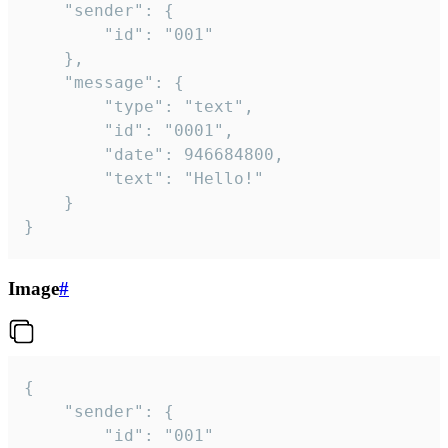
	"sender": {

		"id": "001"

	},

	"message": {

		"type": "text",

		"id": "0001",

		"date": 946684800,

		"text": "Hello!"

	}

}
Image
#
{

	"sender": {

		"id": "001"
