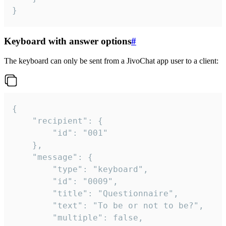
}
Keyboard with answer options
#
The keyboard can only be sent from a JivoChat app user to a client:
{

	"recipient": {

		"id": "001"

	},

	"message": {

		"type": "keyboard",

		"id": "0009",

		"title": "Questionnaire",

		"text": "To be or not to be?",

		"multiple": false,
