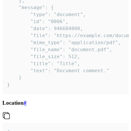
	},

	"message": {

		"type": "document",

		"id": "0006",

		"date": 946684800,

		"file": "https://example.com/document.pdf",

		"mime_type": "application/pdf",

		"file_name": "document.pdf",

		"file_size": 512,

		"title": "Title",

		"text": "Document comment."

	}

}
Location
#