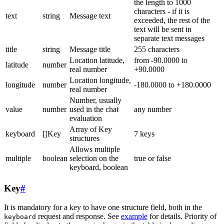
the length to 1000
characters - if it is
text
string
Message text
exceeded, the rest of the
text will be sent in
separate text messages
title
string
Message title
255 characters
Location latitude,
from -90.0000 to
latitude
number
real number
+90.0000
Location longitude,
longitude
number
-180.0000 to +180.0000
real number
Number, usually
value
number
used in the chat
any number
evaluation
Array of Key
keyboard
[]Key
7 keys
structures
Allows multiple
multiple
boolean
selection on the
true or false
keyboard, boolean
Key
#
It is mandatory for a key to have one structure field, both in the
request and response. See
example
for details. Priority of
keyboard