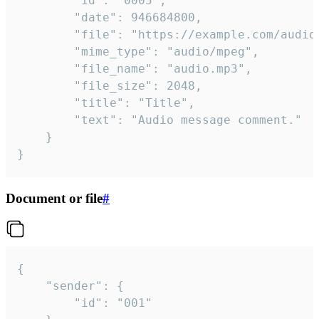
		"id": "0005",

		"date": 946684800,

		"file": "https://example.com/audio.mp3",

		"mime_type": "audio/mpeg",

		"file_name": "audio.mp3",

		"file_size": 2048,

		"title": "Title",

		"text": "Audio message comment."

	}

}
Document or file
#
{

	"sender": {

		"id": "001"
