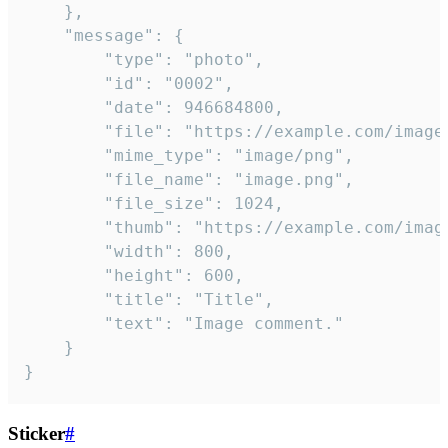
	},

	"message": {

		"type": "photo",

		"id": "0002",

		"date": 946684800,

		"file": "https://example.com/image.png",

		"mime_type": "image/png",

		"file_name": "image.png",

		"file_size": 1024,

		"thumb": "https://example.com/image_thumb.png",

		"width": 800,

		"height": 600,

		"title": "Title",

		"text": "Image comment."

	}

}
Sticker
#