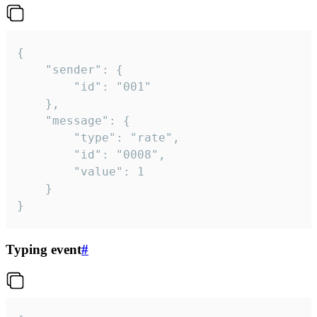
{

	"sender": {

		"id": "001"

	},

	"message": {

		"type": "rate",

		"id": "0008",

		"value": 1

	}

}
Typing event
#