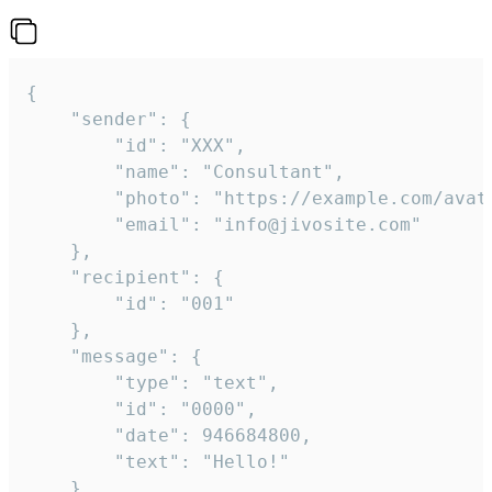
{

	"sender": {

		"id": "XXX",

		"name": "Consultant",

		"photo": "https://example.com/avatar.png",

		"email": "info@jivosite.com"

	},

	"recipient": {

		"id": "001"

	},

	"message": {

		"type": "text",

		"id": "0000",

		"date": 946684800,

		"text": "Hello!"

	}
