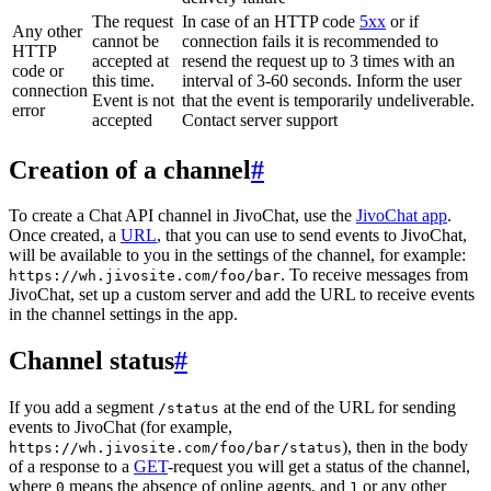
The request
In case of an HTTP code
5xx
or if
Any other
cannot be
connection fails it is recommended to
HTTP
accepted at
resend the request up to 3 times with an
code or
this time.
interval of 3-60 seconds. Inform the user
connection
Event is not
that the event is temporarily undeliverable.
error
accepted
Contact server support
Creation of a channel
#
To create a Chat API channel in JivoChat, use the
JivoChat app
.
Once created, a
URL
, that you can use to send events to JivoChat,
will be available to you in the settings of the channel, for example:
. To receive messages from
https://wh.jivosite.com/foo/bar
JivoChat, set up a custom server and add the URL to receive events
in the channel settings in the app.
Channel status
#
If you add a segment
at the end of the URL for sending
/status
events to JivoChat (for example,
), then in the body
https://wh.jivosite.com/foo/bar/status
of a response to a
GET
-request you will get a status of the channel,
where
means the absence of online agents, and
or any other
0
1