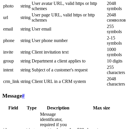
User avatar URL, valid https or http
2048
photo
string
schemes
symbols
User page URL, valid https or http
2048
url
string
schemes
символов
255
email
string
User email
symbols
2-15
phone
string
User phone number
symbols
1000
invite
string
Client invitation text
symbols
group
string
Department a client applies to
10 digits
255
intent
string
Subject of a customer's request
characters
2048
crm_link
string
Client URL in a CRM system
characters
Message
#
Field
Type
Description
Max size
Message
identificator,
required if you