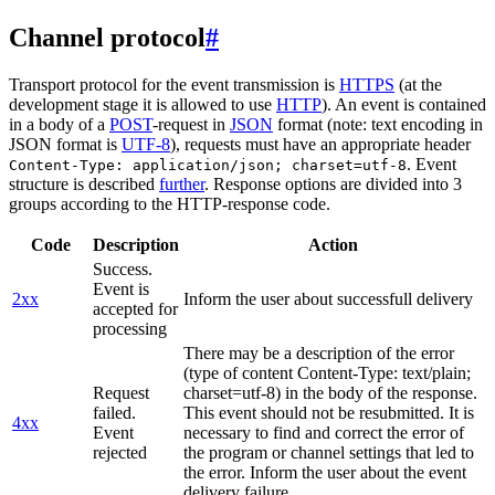
Channel protocol
#
Transport protocol for the event transmission is
HTTPS
(at the
development stage it is allowed to use
HTTP
). An event is contained
in a body of a
POST
-request in
JSON
format (note: text encoding in
JSON format is
UTF-8
), requests must have an appropriate header
. Event
Content-Type: application/json; charset=utf-8
structure is described
further
. Response options are divided into 3
groups according to the HTTP-response code.
Code
Description
Action
Success.
Event is
2xx
Inform the user about successfull delivery
accepted for
processing
There may be a description of the error
(type of content Content-Type: text/plain;
Request
charset=utf-8) in the body of the response.
failed.
This event should not be resubmitted. It is
4xx
Event
necessary to find and correct the error of
rejected
the program or channel settings that led to
the error. Inform the user about the event
delivery failure