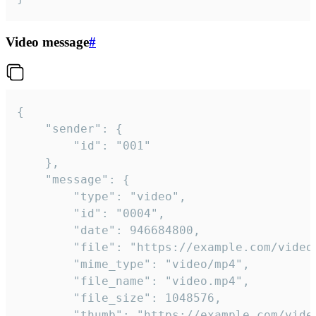
Video message
#
{

	"sender": {

		"id": "001"

	},

	"message": {

		"type": "video",

		"id": "0004",

		"date": 946684800,

		"file": "https://example.com/video.mp4",

		"mime_type": "video/mp4",

		"file_name": "video.mp4",

		"file_size": 1048576,

		"thumb": "https://example.com/video_thumb.png",
