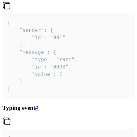
{

	"sender": {

		"id": "001"

	},

	"message": {

		"type": "rate",

		"id": "0008",

		"value": 1

	}

}
Typing event
#