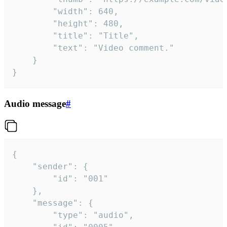
		"width": 640,

		"height": 480,

		"title": "Title",

		"text": "Video comment."

	}

}
Audio message
#
{

	"sender": {

		"id": "001"

	},

	"message": {

		"type": "audio",
