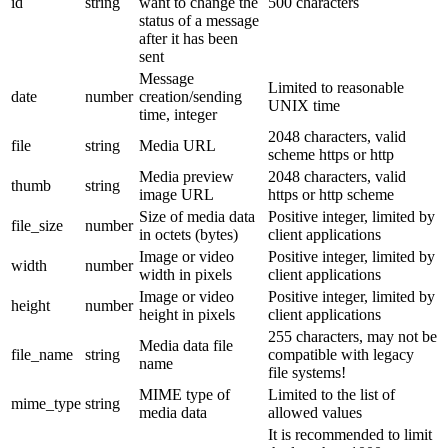
id
string
want to change the
500 characters
status of a message
after it has been
sent
Message
Limited to reasonable
date
number
creation/sending
UNIX time
time, integer
2048 characters, valid
file
string
Media URL
scheme https or http
Media preview
2048 characters, valid
thumb
string
image URL
https or http scheme
Size of media data
Positive integer, limited by
file_size
number
in octets (bytes)
client applications
Image or video
Positive integer, limited by
width
number
width in pixels
client applications
Image or video
Positive integer, limited by
height
number
height in pixels
client applications
255 characters, may not be
Media data file
file_name
string
compatible with legacy
name
file systems!
MIME type of
Limited to the list of
mime_type
string
media data
allowed values
It is recommended to limit