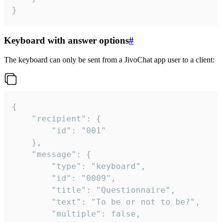
}
Keyboard with answer options
#
The keyboard can only be sent from a JivoChat app user to a client:
{

	"recipient": {

		"id": "001"

	},

	"message": {

		"type": "keyboard",

		"id": "0009",

		"title": "Questionnaire",

		"text": "To be or not to be?",

		"multiple": false,
