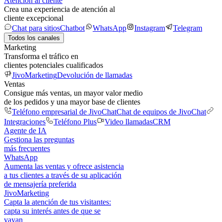
Atención al cliente
Crea una experiencia de atención al
cliente excepcional
Chat para sitios
Chatbot
WhatsApp
Instagram
Telegram
Todos los canales
Marketing
Transforma el tráfico en
clientes potenciales cualificados
JivoMarketing
Devolución de llamadas
Ventas
Consigue más ventas, un mayor valor medio
de los pedidos y una mayor base de clientes
Teléfono empresarial de JivoChat
Chat de equipos de JivoChat
Integraciones
Teléfono Plus
Video llamadas
CRM
Agente de IA
Gestiona las preguntas
más frecuentes
WhatsApp
Aumenta las ventas y ofrece asistencia
a tus clientes a través de su aplicación
de mensajería preferida
JivoMarketing
Capta la atención de tus visitantes:
capta su interés antes de que se
vayan