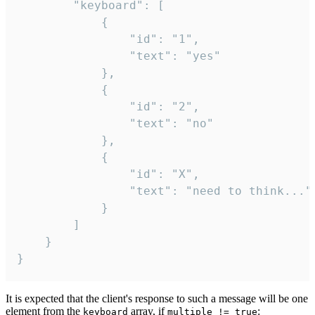
		"keyboard": [

			{

				"id": "1",

				"text": "yes"

			},

			{

				"id": "2",

				"text": "no"

			},

			{

				"id": "X",

				"text": "need to think..."

			}

		]

	}

}
It is expected that the client's response to such a message will be one
element from the
array, if
:
keyboard
multiple != true