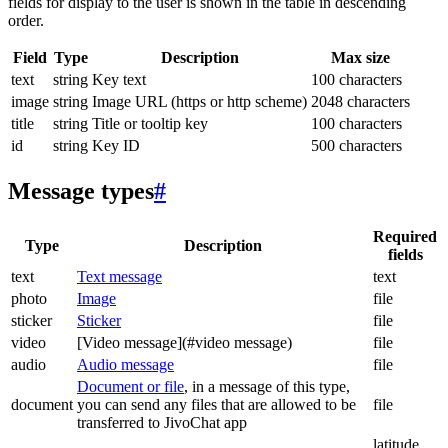
fields for display to the user is shown in the table in descending
order.
Field
Type
Description
Max size
text
string
Key text
100 characters
image
string
Image URL (https or http scheme)
2048 characters
title
string
Title or tooltip key
100 characters
id
string
Key ID
500 characters
Message types
#
Required
Type
Description
fields
text
Text message
text
photo
Image
file
sticker
Sticker
file
video
[Video message](#video message)
file
audio
Audio message
file
Document or file
, in a message of this type,
document
you can send any files that are allowed to be
file
transferred to JivoChat app
latitude