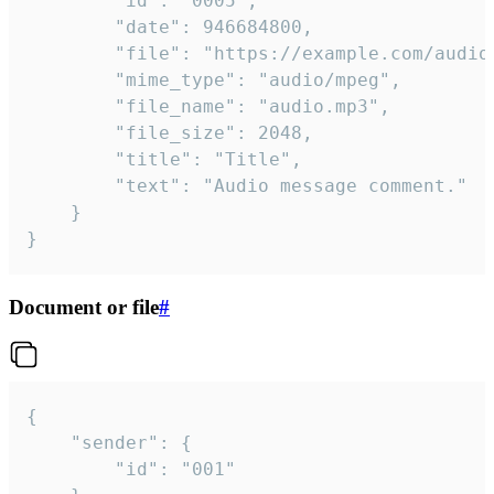
		"id": "0005",

		"date": 946684800,

		"file": "https://example.com/audio.mp3",

		"mime_type": "audio/mpeg",

		"file_name": "audio.mp3",

		"file_size": 2048,

		"title": "Title",

		"text": "Audio message comment."

	}

}
Document or file
#
{

	"sender": {

		"id": "001"
