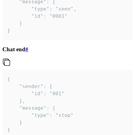
	"message": {

		"type": "seen",

		"id": "0001"

	}

}
Chat end
#
{

	"sender": {

		"id": "001"

	},

	"message": {

		"type": "stop"

	}

}