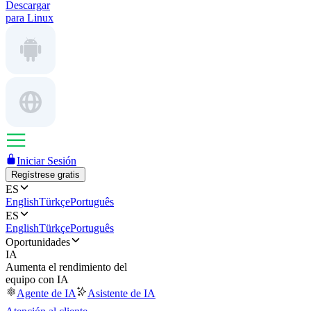
Descargar
para Linux
Iniciar Sesión
Regístrese gratis
ES
English
Türkçe
Português
ES
English
Türkçe
Português
Oportunidades
IA
Aumenta el rendimiento del
equipo con IA
Agente de IA
Asistente de IA