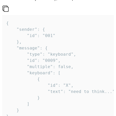
{

	"sender": {

		"id": "001"

	},

	"message": {

		"type": "keyboard",

		"id": "0009",

		"multiple": false,

		"keyboard": [

			{

				"id": "X",

				"text": "need to think..."

			}

		]

	}
