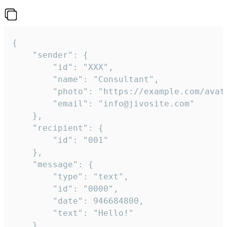
{

	"sender": {

		"id": "XXX",

		"name": "Consultant",

		"photo": "https://example.com/avatar.png",

		"email": "info@jivosite.com"

	},

	"recipient": {

		"id": "001"

	},

	"message": {

		"type": "text",

		"id": "0000",

		"date": 946684800,

		"text": "Hello!"

	}
