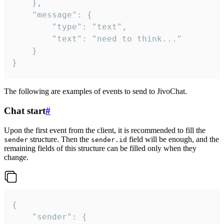
	},

	"message": {

		"type": "text",

		"text": "need to think..."

	}

}
The following are examples of events to send to JivoChat.
Chat start
#
Upon the first event from the client, it is recommended to fill the
structure. Then the
field will be enough, and the
sender
sender.id
remaining fields of this structure can be filled only when they
change.
{

	"sender": {
