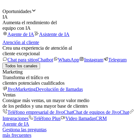
Oportunidades
IA
Aumenta el rendimiento del
equipo con IA
Agente de IA
Asistente de IA
Atención al cliente
Crea una experiencia de atención al
cliente excepcional
Chat para sitios
Chatbot
WhatsApp
Instagram
Telegram
Todos los canales
Marketing
Transforma el tráfico en
clientes potenciales cualificados
JivoMarketing
Devolución de llamadas
Ventas
Consigue más ventas, un mayor valor medio
de los pedidos y una mayor base de clientes
Teléfono empresarial de JivoChat
Chat de equipos de JivoChat
Integraciones
Teléfono Plus
Video llamadas
CRM
Agente de IA
Gestiona las preguntas
más frecuentes