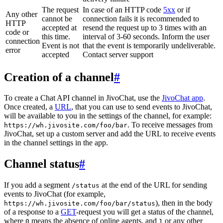
The request
In case of an HTTP code
5xx
or if
Any other
cannot be
connection fails it is recommended to
HTTP
accepted at
resend the request up to 3 times with an
code or
this time.
interval of 3-60 seconds. Inform the user
connection
Event is not
that the event is temporarily undeliverable.
error
accepted
Contact server support
Creation of a channel
#
To create a Chat API channel in JivoChat, use the
JivoChat app
.
Once created, a
URL
, that you can use to send events to JivoChat,
will be available to you in the settings of the channel, for example:
. To receive messages from
https://wh.jivosite.com/foo/bar
JivoChat, set up a custom server and add the URL to receive events
in the channel settings in the app.
Channel status
#
If you add a segment
at the end of the URL for sending
/status
events to JivoChat (for example,
), then in the body
https://wh.jivosite.com/foo/bar/status
of a response to a
GET
-request you will get a status of the channel,
where
means the absence of online agents, and
or any other
0
1