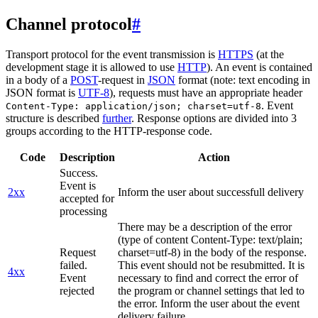
Channel protocol
#
Transport protocol for the event transmission is
HTTPS
(at the
development stage it is allowed to use
HTTP
). An event is contained
in a body of a
POST
-request in
JSON
format (note: text encoding in
JSON format is
UTF-8
), requests must have an appropriate header
. Event
Content-Type: application/json; charset=utf-8
structure is described
further
. Response options are divided into 3
groups according to the HTTP-response code.
Code
Description
Action
Success.
Event is
2xx
Inform the user about successfull delivery
accepted for
processing
There may be a description of the error
(type of content Content-Type: text/plain;
Request
charset=utf-8) in the body of the response.
failed.
This event should not be resubmitted. It is
4xx
Event
necessary to find and correct the error of
rejected
the program or channel settings that led to
the error. Inform the user about the event
delivery failure