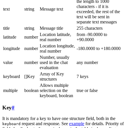
the length to 1000
characters - if it is
text
string
Message text
exceeded, the rest of the
text will be sent in
separate text messages
title
string
Message title
255 characters
Location latitude,
from -90.0000 to
latitude
number
real number
+90.0000
Location longitude,
longitude
number
-180.0000 to +180.0000
real number
Number, usually
value
number
used in the chat
any number
evaluation
Array of Key
keyboard
[]Key
7 keys
structures
Allows multiple
multiple
boolean
selection on the
true or false
keyboard, boolean
Key
#
It is mandatory for a key to have one structure field, both in the
request and response. See
example
for details. Priority of
keyboard