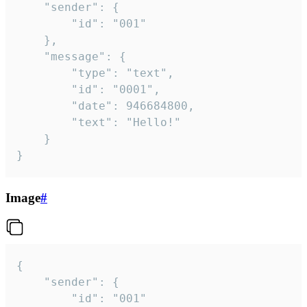
	"sender": {

		"id": "001"

	},

	"message": {

		"type": "text",

		"id": "0001",

		"date": 946684800,

		"text": "Hello!"

	}

}
Image
#
{

	"sender": {

		"id": "001"
