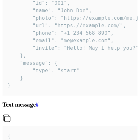
		"id": "001",

		"name": "John Doe",

		"photo": "https://example.com/me.jpg",

		"url": "https://example.com/",

		"phone": "+1 234 568 890",

		"email": "me@example.com",

		"invite": "Hello! May I help you?"

	},

	"message": {

		"type": "start"

	}

}
Text message
#
{
