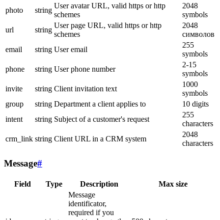
User avatar URL, valid https or http
2048
photo
string
schemes
symbols
User page URL, valid https or http
2048
url
string
schemes
символов
255
email
string
User email
symbols
2-15
phone
string
User phone number
symbols
1000
invite
string
Client invitation text
symbols
group
string
Department a client applies to
10 digits
255
intent
string
Subject of a customer's request
characters
2048
crm_link
string
Client URL in a CRM system
characters
Message
#
Field
Type
Description
Max size
Message
identificator,
required if you