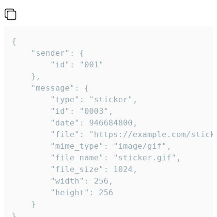
{

	"sender": {

		"id": "001"

	},

	"message": {

		"type": "sticker",

		"id": "0003",

		"date": 946684800,

		"file": "https://example.com/sticker.gif",

		"mime_type": "image/gif",

		"file_name": "sticker.gif",

		"file_size": 1024,

		"width": 256,

		"height": 256

	}

}