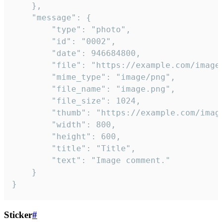
	},

	"message": {

		"type": "photo",

		"id": "0002",

		"date": 946684800,

		"file": "https://example.com/image.png",

		"mime_type": "image/png",

		"file_name": "image.png",

		"file_size": 1024,

		"thumb": "https://example.com/image_thumb.png",

		"width": 800,

		"height": 600,

		"title": "Title",

		"text": "Image comment."

	}

}
Sticker
#