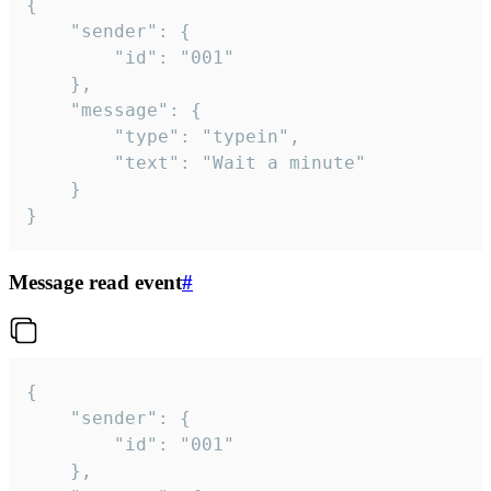
{

	"sender": {

		"id": "001"

	},

	"message": {

		"type": "typein",

		"text": "Wait a minute"

	}

}
Message read event
#
{

	"sender": {

		"id": "001"

	},
