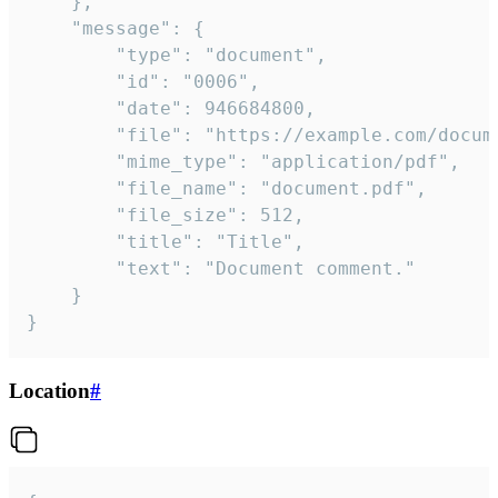
	},

	"message": {

		"type": "document",

		"id": "0006",

		"date": 946684800,

		"file": "https://example.com/document.pdf",

		"mime_type": "application/pdf",

		"file_name": "document.pdf",

		"file_size": 512,

		"title": "Title",

		"text": "Document comment."

	}

}
Location
#