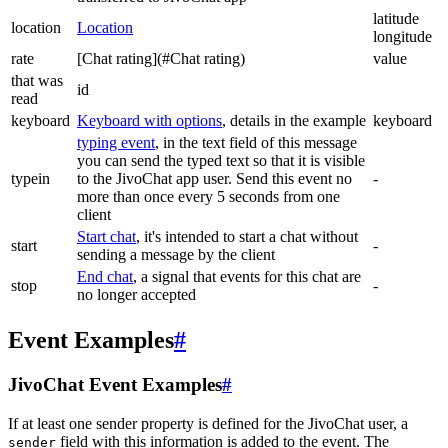
latitude
location
Location
longitude
rate
[Chat rating](#Chat rating)
value
that was
id
read
keyboard
Keyboard with options
, details in the example
keyboard
typing event
, in the text field of this message
you can send the typed text so that it is visible
typein
to the JivoChat app user. Send this event no
-
more than once every 5 seconds from one
client
Start chat
, it's intended to start a chat without
start
-
sending a message by the client
End chat
, a signal that events for this chat are
stop
-
no longer accepted
Event Examples
#
JivoChat Event Examples
#
If at least one sender property is defined for the JivoChat user, a
field with this information is added to the event. The
sender