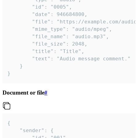
		"id": "0005",

		"date": 946684800,

		"file": "https://example.com/audio.mp3",

		"mime_type": "audio/mpeg",

		"file_name": "audio.mp3",

		"file_size": 2048,

		"title": "Title",

		"text": "Audio message comment."

	}

}
Document or file
#
{

	"sender": {

		"id": "001"
