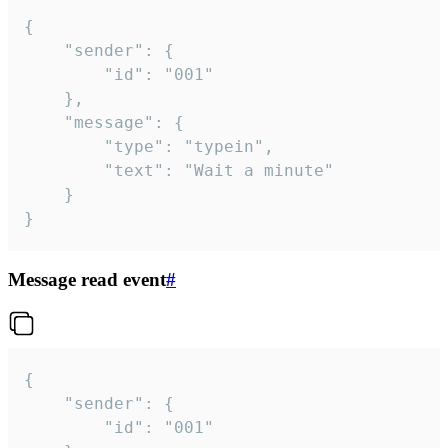
{

	"sender": {

		"id": "001"

	},

	"message": {

		"type": "typein",

		"text": "Wait a minute"

	}

}
Message read event
#
{

	"sender": {

		"id": "001"
