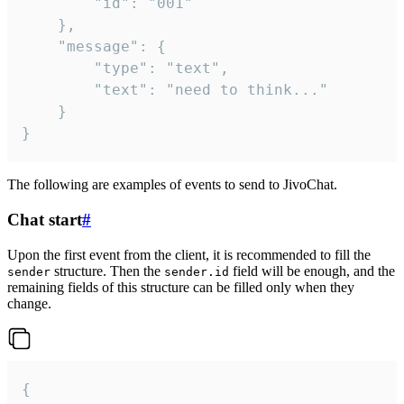
		"id": "001"

	},

	"message": {

		"type": "text",

		"text": "need to think..."

	}

}
The following are examples of events to send to JivoChat.
Chat start
#
Upon the first event from the client, it is recommended to fill the
structure. Then the
field will be enough, and the
sender
sender.id
remaining fields of this structure can be filled only when they
change.
{
