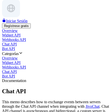
Iniciar Sesión
Regístrese gratis
Overview
Widget API
Webhooks API
Chat API
Bot API
Categorías
Overview
Widget API
Webhooks API
Chat API
Bot API
Documentation
Chat API
This memo describes how to exchange events between servers
through the Chat API channel when integrating with
JivoChat
. Chat
API channel is asynchronous and bidirectional, a custom server is