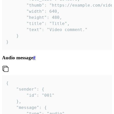
		"thumb": "https://example.com/video_thumb.png",

		"width": 640,

		"height": 480,

		"title": "Title",

		"text": "Video comment."

	}

}
Audio message
#
{

	"sender": {

		"id": "001"

	},

	"message": {

		"type": "audio",
