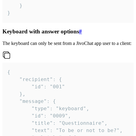
	}

}
Keyboard with answer options
#
The keyboard can only be sent from a JivoChat app user to a client:
{

	"recipient": {

		"id": "001"

	},

	"message": {

		"type": "keyboard",

		"id": "0009",

		"title": "Questionnaire",

		"text": "To be or not to be?",
