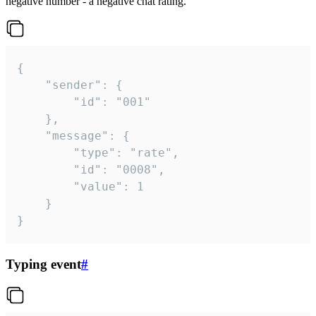
negative number - a negative chat rating.
{

	"sender": {

		"id": "001"

	},

	"message": {

		"type": "rate",

		"id": "0008",

		"value": 1

	}

}
Typing event
#