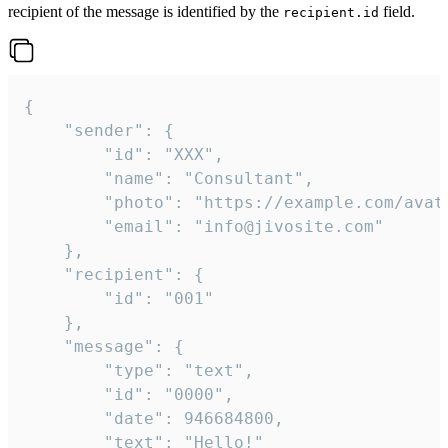
recipient of the message is identified by the
field.
recipient.id
{

	"sender": {

		"id": "XXX",

		"name": "Consultant",

		"photo": "https://example.com/avatar.png",

		"email": "info@jivosite.com"

	},

	"recipient": {

		"id": "001"

	},

	"message": {

		"type": "text",

		"id": "0000",

		"date": 946684800,

		"text": "Hello!"
