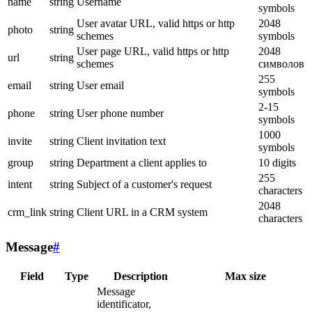
name
string
Username
symbols
User avatar URL, valid https or http
2048
photo
string
schemes
symbols
User page URL, valid https or http
2048
url
string
schemes
символов
255
email
string
User email
symbols
2-15
phone
string
User phone number
symbols
1000
invite
string
Client invitation text
symbols
group
string
Department a client applies to
10 digits
255
intent
string
Subject of a customer's request
characters
2048
crm_link
string
Client URL in a CRM system
characters
Message
#
Field
Type
Description
Max size
Message
identificator,