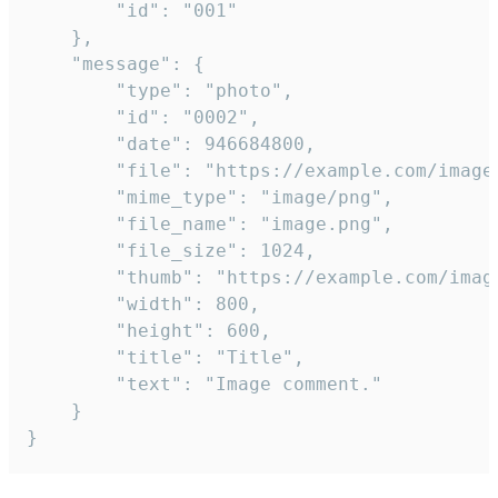
		"id": "001"

	},

	"message": {

		"type": "photo",

		"id": "0002",

		"date": 946684800,

		"file": "https://example.com/image.png",

		"mime_type": "image/png",

		"file_name": "image.png",

		"file_size": 1024,

		"thumb": "https://example.com/image_thumb.png",

		"width": 800,

		"height": 600,

		"title": "Title",

		"text": "Image comment."

	}

}