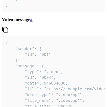
}
Video message
#
{

	"sender": {

		"id": "001"

	},

	"message": {

		"type": "video",

		"id": "0004",

		"date": 946684800,

		"file": "https://example.com/video.mp4",

		"mime_type": "video/mp4",

		"file_name": "video.mp4",

		"file_size": 1048576,
