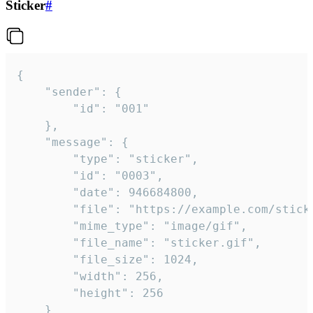
Sticker
#
{

	"sender": {

		"id": "001"

	},

	"message": {

		"type": "sticker",

		"id": "0003",

		"date": 946684800,

		"file": "https://example.com/sticker.gif",

		"mime_type": "image/gif",

		"file_name": "sticker.gif",

		"file_size": 1024,

		"width": 256,

		"height": 256

	}
