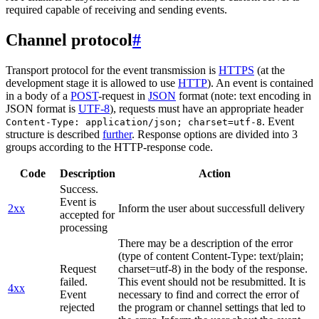
required capable of receiving and sending events.
Channel protocol
#
Transport protocol for the event transmission is
HTTPS
(at the
development stage it is allowed to use
HTTP
). An event is contained
in a body of a
POST
-request in
JSON
format (note: text encoding in
JSON format is
UTF-8
), requests must have an appropriate header
. Event
Content-Type: application/json; charset=utf-8
structure is described
further
. Response options are divided into 3
groups according to the HTTP-response code.
Code
Description
Action
Success.
Event is
2xx
Inform the user about successfull delivery
accepted for
processing
There may be a description of the error
(type of content Content-Type: text/plain;
Request
charset=utf-8) in the body of the response.
failed.
This event should not be resubmitted. It is
4xx
Event
necessary to find and correct the error of
rejected
the program or channel settings that led to