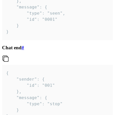
	},

	"message": {

		"type": "seen",

		"id": "0001"

	}

}
Chat end
#
{

	"sender": {

		"id": "001"

	},

	"message": {

		"type": "stop"

	}
