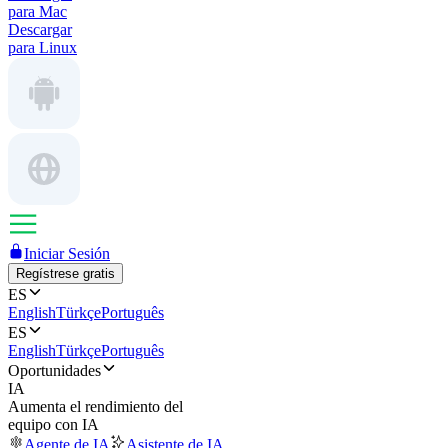
para Mac
Descargar
para Linux
Iniciar Sesión
Regístrese gratis
ES
English
Türkçe
Português
ES
English
Türkçe
Português
Oportunidades
IA
Aumenta el rendimiento del
equipo con IA
Agente de IA
Asistente de IA