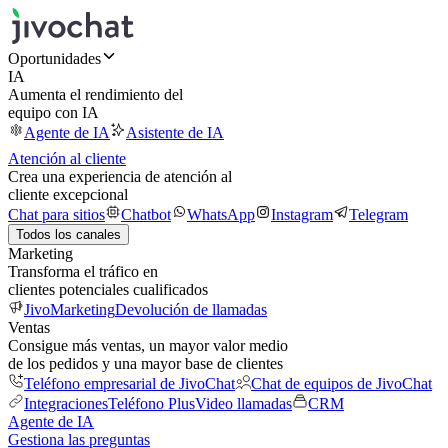
Oportunidades
IA
Aumenta el rendimiento del
equipo con IA
Agente de IA
Asistente de IA
Atención al cliente
Crea una experiencia de atención al
cliente excepcional
Chat para sitios
Chatbot
WhatsApp
Instagram
Telegram
Todos los canales
Marketing
Transforma el tráfico en
clientes potenciales cualificados
JivoMarketing
Devolución de llamadas
Ventas
Consigue más ventas, un mayor valor medio
de los pedidos y una mayor base de clientes
Teléfono empresarial de JivoChat
Chat de equipos de JivoChat
Integraciones
Teléfono Plus
Video llamadas
CRM
Agente de IA
Gestiona las preguntas