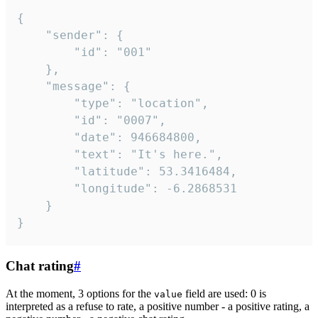
{

	"sender": {

		"id": "001"

	},

	"message": {

		"type": "location",

		"id": "0007",

		"date": 946684800,

		"text": "It's here.",

		"latitude": 53.3416484,

		"longitude": -6.2868531

	}

}
Chat rating
#
At the moment, 3 options for the
field are used: 0 is
value
interpreted as a refuse to rate, a positive number - a positive rating, a