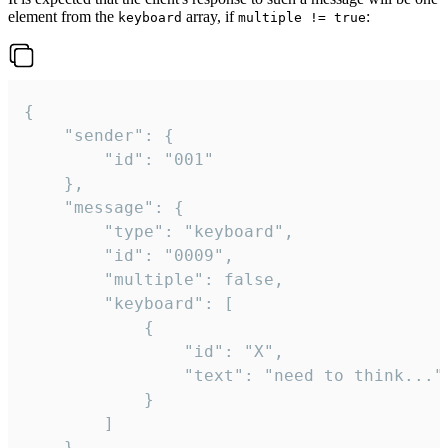
element from the
array, if
:
keyboard
multiple != true
{

	"sender": {

		"id": "001"

	},

	"message": {

		"type": "keyboard",

		"id": "0009",

		"multiple": false,

		"keyboard": [

			{

				"id": "X",

				"text": "need to think..."

			}

		]

	}
