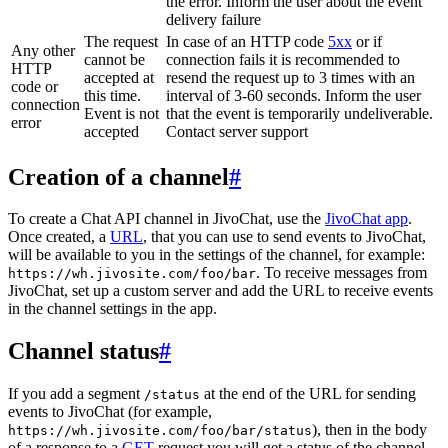
the error. Inform the user about the event
delivery failure
The request
In case of an HTTP code
5xx
or if
Any other
cannot be
connection fails it is recommended to
HTTP
accepted at
resend the request up to 3 times with an
code or
this time.
interval of 3-60 seconds. Inform the user
connection
Event is not
that the event is temporarily undeliverable.
error
accepted
Contact server support
Creation of a channel
#
To create a Chat API channel in JivoChat, use the
JivoChat app
.
Once created, a
URL
, that you can use to send events to JivoChat,
will be available to you in the settings of the channel, for example:
. To receive messages from
https://wh.jivosite.com/foo/bar
JivoChat, set up a custom server and add the URL to receive events
in the channel settings in the app.
Channel status
#
If you add a segment
at the end of the URL for sending
/status
events to JivoChat (for example,
), then in the body
https://wh.jivosite.com/foo/bar/status
of a response to a
GET
-request you will get a status of the channel,