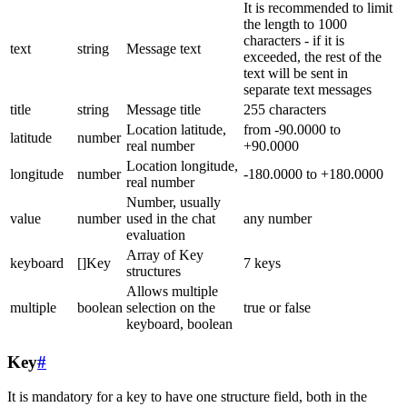
It is recommended to limit
the length to 1000
characters - if it is
text
string
Message text
exceeded, the rest of the
text will be sent in
separate text messages
title
string
Message title
255 characters
Location latitude,
from -90.0000 to
latitude
number
real number
+90.0000
Location longitude,
longitude
number
-180.0000 to +180.0000
real number
Number, usually
value
number
used in the chat
any number
evaluation
Array of Key
keyboard
[]Key
7 keys
structures
Allows multiple
multiple
boolean
selection on the
true or false
keyboard, boolean
Key
#
It is mandatory for a key to have one structure field, both in the