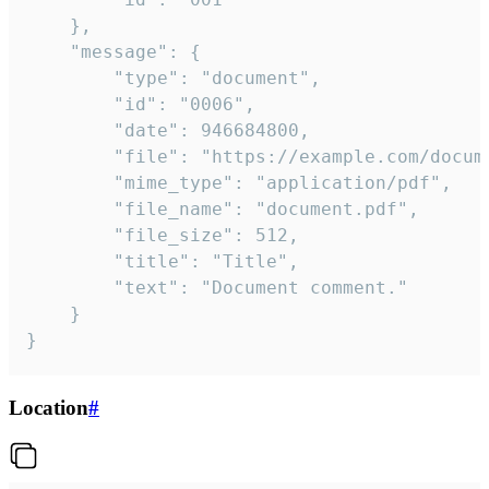
	},

	"message": {

		"type": "document",

		"id": "0006",

		"date": 946684800,

		"file": "https://example.com/document.pdf",

		"mime_type": "application/pdf",

		"file_name": "document.pdf",

		"file_size": 512,

		"title": "Title",

		"text": "Document comment."

	}

}
Location
#