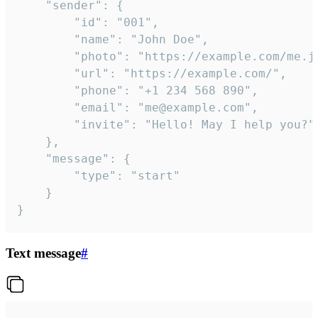
	"sender": {

		"id": "001",

		"name": "John Doe",

		"photo": "https://example.com/me.jpg",

		"url": "https://example.com/",

		"phone": "+1 234 568 890",

		"email": "me@example.com",

		"invite": "Hello! May I help you?"

	},

	"message": {

		"type": "start"

	}

}
Text message
#