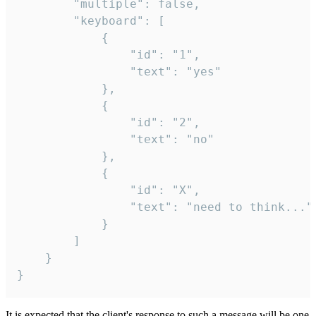
		"multiple": false,

		"keyboard": [

			{

				"id": "1",

				"text": "yes"

			},

			{

				"id": "2",

				"text": "no"

			},

			{

				"id": "X",

				"text": "need to think..."

			}

		]

	}

}
It is expected that the client's response to such a message will be one