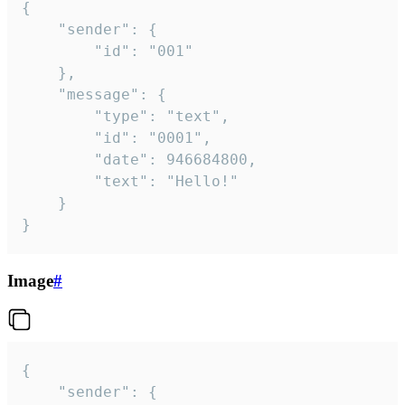
{

	"sender": {

		"id": "001"

	},

	"message": {

		"type": "text",

		"id": "0001",

		"date": 946684800,

		"text": "Hello!"

	}

}
Image
#
{

	"sender": {
