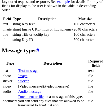
request and response. See
example
for details. Priority of
keyboard
fields for display to the user is shown in the table in descending
order.
Field
Type
Description
Max size
text
string
Key text
100 characters
image
string
Image URL (https or http scheme)
2048 characters
title
string
Title or tooltip key
100 characters
id
string
Key ID
500 characters
Message types
#
Required
Type
Description
fields
text
Text message
text
photo
Image
file
sticker
Sticker
file
video
[Video message](#video message)
file
audio
Audio message
file
Document or file
, in a message of this type,
document
you can send any files that are allowed to be
file
transferred to JivoChat app