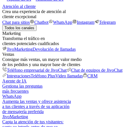
Atención al cliente
Crea una experiencia de atención al
cliente excepcional
Chat para sitios
Chatbot
WhatsApp
Instagram
Telegram
Todos los canales
Marketing
Transforma el tráfico en
clientes potenciales cualificados
JivoMarketing
Devolución de llamadas
Ventas
Consigue más ventas, un mayor valor medio
de los pedidos y una mayor base de clientes
Teléfono empresarial de JivoChat
Chat de equipos de JivoChat
Integraciones
Teléfono Plus
Video llamadas
CRM
Agente de IA
Gestiona las preguntas
más frecuentes
WhatsApp
Aumenta las ventas y ofrece asistencia
a tus clientes a través de su aplicación
de mensajería preferida
JivoMarketing
Capta la atención de tus visitantes:
capta su interés antes de que se