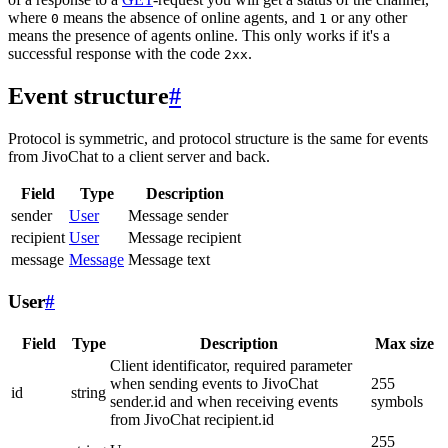
where
means the absence of online agents, and
or any other
0
1
means the presence of agents online. This only works if it's a
successful response with the code
.
2xx
Event structure
#
Protocol is symmetric, and protocol structure is the same for events
from JivoChat to a client server and back.
Field
Type
Description
sender
User
Message sender
recipient
User
Message recipient
message
Message
Message text
User
#
Field
Type
Description
Max size
Client identificator, required parameter
when sending events to JivoChat
255
id
string
sender.id and when receiving events
symbols
from JivoChat recipient.id
255