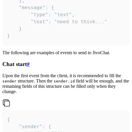
	},

	"message": {

		"type": "text",

		"text": "need to think..."

	}

}
The following are examples of events to send to JivoChat.
Chat start
#
Upon the first event from the client, it is recommended to fill the
structure. Then the
field will be enough, and the
sender
sender.id
remaining fields of this structure can be filled only when they
change.
{

	"sender": {
