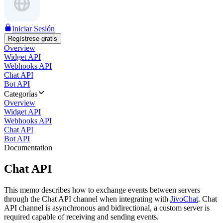
Iniciar Sesión
Regístrese gratis
Overview
Widget API
Webhooks API
Chat API
Bot API
Categorías
Overview
Widget API
Webhooks API
Chat API
Bot API
Documentation
Chat API
This memo describes how to exchange events between servers
through the Chat API channel when integrating with
JivoChat
. Chat
API channel is asynchronous and bidirectional, a custom server is
required capable of receiving and sending events.