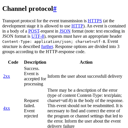
Channel protocol
#
Transport protocol for the event transmission is
HTTPS
(at the
development stage it is allowed to use
HTTP
). An event is contained
in a body of a
POST
-request in
JSON
format (note: text encoding in
JSON format is
UTF-8
), requests must have an appropriate header
. Event
Content-Type: application/json; charset=utf-8
structure is described
further
. Response options are divided into 3
groups according to the HTTP-response code.
Code
Description
Action
Success.
Event is
2xx
Inform the user about successfull delivery
accepted for
processing
There may be a description of the error
(type of content Content-Type: text/plain;
Request
charset=utf-8) in the body of the response.
failed.
This event should not be resubmitted. It is
4xx
Event
necessary to find and correct the error of
rejected
the program or channel settings that led to
the error. Inform the user about the event
delivery failure