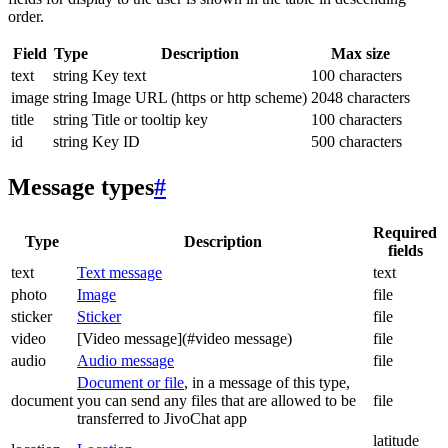
order.
Field
Type
Description
Max size
text
string
Key text
100 characters
image
string
Image URL (https or http scheme)
2048 characters
title
string
Title or tooltip key
100 characters
id
string
Key ID
500 characters
Message types
#
Required
Type
Description
fields
text
Text message
text
photo
Image
file
sticker
Sticker
file
video
[Video message](#video message)
file
audio
Audio message
file
Document or file
, in a message of this type,
document
you can send any files that are allowed to be
file
transferred to JivoChat app
latitude