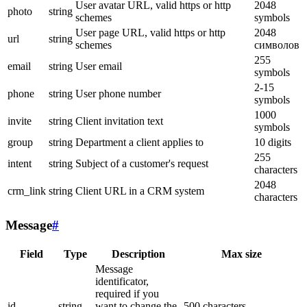
User avatar URL, valid https or http
2048
photo
string
schemes
symbols
User page URL, valid https or http
2048
url
string
schemes
символов
255
email
string
User email
symbols
2-15
phone
string
User phone number
symbols
1000
invite
string
Client invitation text
symbols
group
string
Department a client applies to
10 digits
255
intent
string
Subject of a customer's request
characters
2048
crm_link
string
Client URL in a CRM system
characters
Message
#
Field
Type
Description
Max size
Message
identificator,
required if you
id
string
want to change the
500 characters