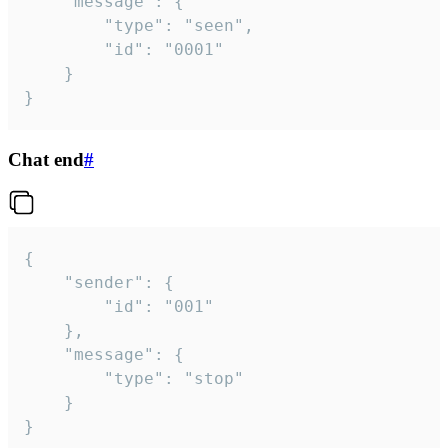
	"message": {

		"type": "seen",

		"id": "0001"

	}

}
Chat end
#
{

	"sender": {

		"id": "001"

	},

	"message": {

		"type": "stop"

	}

}