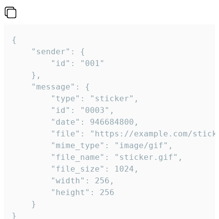
{

	"sender": {

		"id": "001"

	},

	"message": {

		"type": "sticker",

		"id": "0003",

		"date": 946684800,

		"file": "https://example.com/sticker.gif",

		"mime_type": "image/gif",

		"file_name": "sticker.gif",

		"file_size": 1024,

		"width": 256,

		"height": 256

	}

}