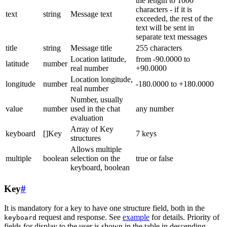
the length to 1000
characters - if it is
text
string
Message text
exceeded, the rest of the
text will be sent in
separate text messages
title
string
Message title
255 characters
Location latitude,
from -90.0000 to
latitude
number
real number
+90.0000
Location longitude,
longitude
number
-180.0000 to +180.0000
real number
Number, usually
value
number
used in the chat
any number
evaluation
Array of Key
keyboard
[]Key
7 keys
structures
Allows multiple
multiple
boolean
selection on the
true or false
keyboard, boolean
Key
#
It is mandatory for a key to have one structure field, both in the
request and response. See
example
for details. Priority of
keyboard
fields for display to the user is shown in the table in descending