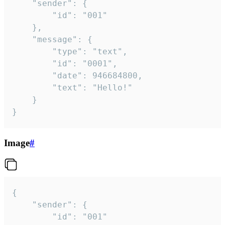
	"sender": {

		"id": "001"

	},

	"message": {

		"type": "text",

		"id": "0001",

		"date": 946684800,

		"text": "Hello!"

	}

}
Image
#
{

	"sender": {

		"id": "001"
