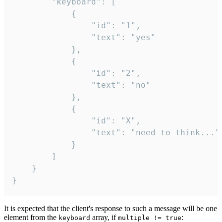
		"keyboard": [

			{

				"id": "1",

				"text": "yes"

			},

			{

				"id": "2",

				"text": "no"

			},

			{

				"id": "X",

				"text": "need to think..."

			}

		]

	}

}
It is expected that the client's response to such a message will be one
element from the
array, if
:
keyboard
multiple != true