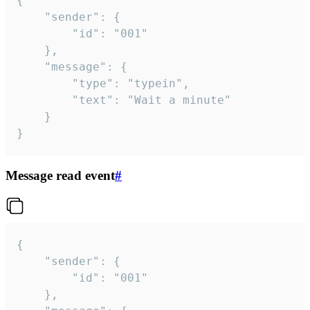
{

	"sender": {

		"id": "001"

	},

	"message": {

		"type": "typein",

		"text": "Wait a minute"

	}

}
Message read event
#
{

	"sender": {

		"id": "001"

	},
