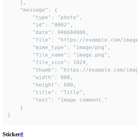
	},

	"message": {

		"type": "photo",

		"id": "0002",

		"date": 946684800,

		"file": "https://example.com/image.png",

		"mime_type": "image/png",

		"file_name": "image.png",

		"file_size": 1024,

		"thumb": "https://example.com/image_thumb.png",

		"width": 800,

		"height": 600,

		"title": "Title",

		"text": "Image comment."

	}

}
Sticker
#