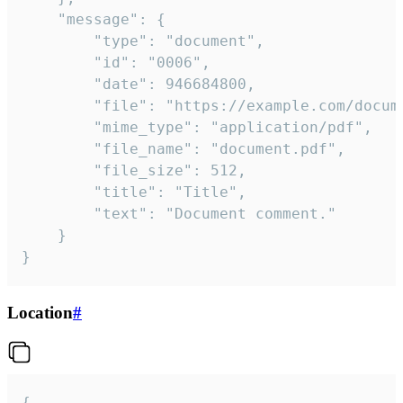
	"message": {

		"type": "document",

		"id": "0006",

		"date": 946684800,

		"file": "https://example.com/document.pdf",

		"mime_type": "application/pdf",

		"file_name": "document.pdf",

		"file_size": 512,

		"title": "Title",

		"text": "Document comment."

	}

}
Location
#
{
