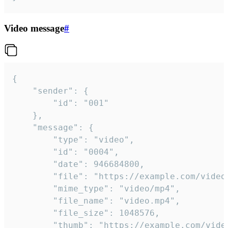
Video message
#
{

	"sender": {

		"id": "001"

	},

	"message": {

		"type": "video",

		"id": "0004",

		"date": 946684800,

		"file": "https://example.com/video.mp4",

		"mime_type": "video/mp4",

		"file_name": "video.mp4",

		"file_size": 1048576,

		"thumb": "https://example.com/video_thumb.png",
