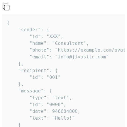
{

	"sender": {

		"id": "XXX",

		"name": "Consultant",

		"photo": "https://example.com/avatar.png",

		"email": "info@jivosite.com"

	},

	"recipient": {

		"id": "001"

	},

	"message": {

		"type": "text",

		"id": "0000",

		"date": 946684800,

		"text": "Hello!"

	}
