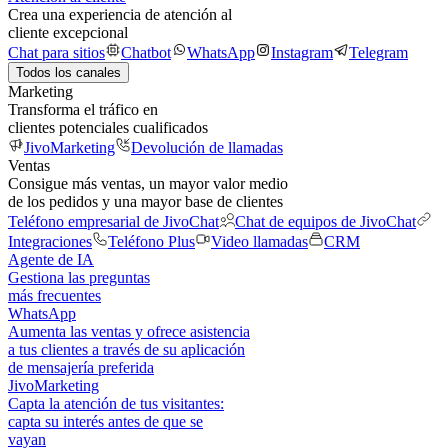
Crea una experiencia de atención al
cliente excepcional
Chat para sitios
Chatbot
WhatsApp
Instagram
Telegram
Todos los canales
Marketing
Transforma el tráfico en
clientes potenciales cualificados
JivoMarketing
Devolución de llamadas
Ventas
Consigue más ventas, un mayor valor medio
de los pedidos y una mayor base de clientes
Teléfono empresarial de JivoChat
Chat de equipos de JivoChat
Integraciones
Teléfono Plus
Video llamadas
CRM
Agente de IA
Gestiona las preguntas
más frecuentes
WhatsApp
Aumenta las ventas y ofrece asistencia
a tus clientes a través de su aplicación
de mensajería preferida
JivoMarketing
Capta la atención de tus visitantes:
capta su interés antes de que se
vayan