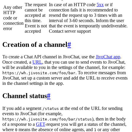
The request
In case of an HTTP code
5xx
or if
Any other
cannot be
connection fails it is recommended to
HTTP
accepted at
resend the request up to 3 times with an
code or
this time.
interval of 3-60 seconds. Inform the user
connection
Event is not
that the event is temporarily undeliverable.
error
accepted
Contact server support
Creation of a channel
#
To create a Chat API channel in JivoChat, use the
JivoChat app
.
Once created, a
URL
, that you can use to send events to JivoChat,
will be available to you in the settings of the channel, for example:
. To receive messages from
https://wh.jivosite.com/foo/bar
JivoChat, set up a custom server and add the URL to receive events
in the channel settings in the app.
Channel status
#
If you add a segment
at the end of the URL for sending
/status
events to JivoChat (for example,
), then in the body
https://wh.jivosite.com/foo/bar/status
of a response to a
GET
-request you will get a status of the channel,
where
means the absence of online agents, and
or any other
0
1