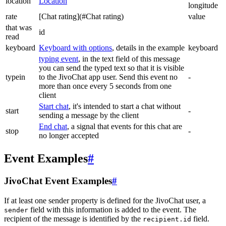
location
Location
longitude
rate
[Chat rating](#Chat rating)
value
that was
id
read
keyboard
Keyboard with options
, details in the example
keyboard
typing event
, in the text field of this message
you can send the typed text so that it is visible
typein
to the JivoChat app user. Send this event no
-
more than once every 5 seconds from one
client
Start chat
, it's intended to start a chat without
start
-
sending a message by the client
End chat
, a signal that events for this chat are
stop
-
no longer accepted
Event Examples
#
JivoChat Event Examples
#
If at least one sender property is defined for the JivoChat user, a
field with this information is added to the event. The
sender
recipient of the message is identified by the
field.
recipient.id