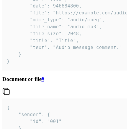
		"date": 946684800,

		"file": "https://example.com/audio.mp3",

		"mime_type": "audio/mpeg",

		"file_name": "audio.mp3",

		"file_size": 2048,

		"title": "Title",

		"text": "Audio message comment."

	}

}
Document or file
#
{

	"sender": {

		"id": "001"

	},
