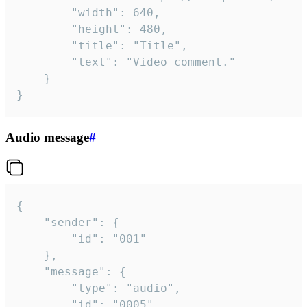
		"width": 640,

		"height": 480,

		"title": "Title",

		"text": "Video comment."

	}

}
Audio message
#
{

	"sender": {

		"id": "001"

	},

	"message": {

		"type": "audio",

		"id": "0005",
