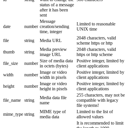
status of a message
after it has been
sent
Message
Limited to reasonable
date
number
creation/sending
UNIX time
time, integer
2048 characters, valid
file
string
Media URL
scheme https or http
Media preview
2048 characters, valid
thumb
string
image URL
https or http scheme
Size of media data
Positive integer, limited by
file_size
number
in octets (bytes)
client applications
Image or video
Positive integer, limited by
width
number
width in pixels
client applications
Image or video
Positive integer, limited by
height
number
height in pixels
client applications
255 characters, may not be
Media data file
file_name
string
compatible with legacy
name
file systems!
MIME type of
Limited to the list of
mime_type
string
media data
allowed values
It is recommended to limit