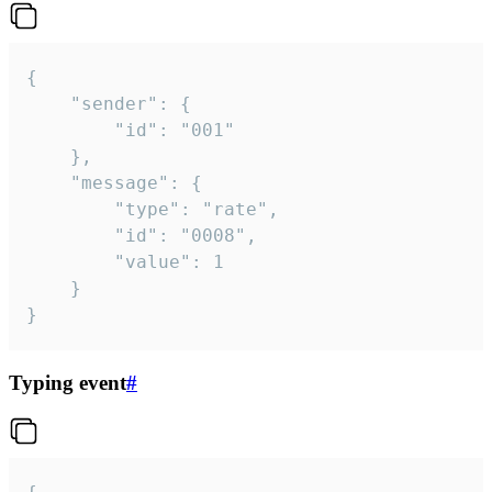
{

	"sender": {

		"id": "001"

	},

	"message": {

		"type": "rate",

		"id": "0008",

		"value": 1

	}

}
Typing event
#