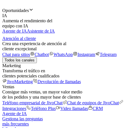
Oportunidades
IA
Aumenta el rendimiento del
equipo con IA
Agente de IA
Asistente de IA
Atención al cliente
Crea una experiencia de atención al
cliente excepcional
Chat para sitios
Chatbot
WhatsApp
Instagram
Telegram
Todos los canales
Marketing
Transforma el tráfico en
clientes potenciales cualificados
JivoMarketing
Devolución de llamadas
Ventas
Consigue más ventas, un mayor valor medio
de los pedidos y una mayor base de clientes
Teléfono empresarial de JivoChat
Chat de equipos de JivoChat
Integraciones
Teléfono Plus
Video llamadas
CRM
Agente de IA
Gestiona las preguntas
más frecuentes