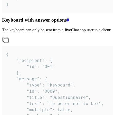
}
Keyboard with answer options
#
The keyboard can only be sent from a JivoChat app user to a client:
{

	"recipient": {

		"id": "001"

	},

	"message": {

		"type": "keyboard",

		"id": "0009",

		"title": "Questionnaire",

		"text": "To be or not to be?",

		"multiple": false,
