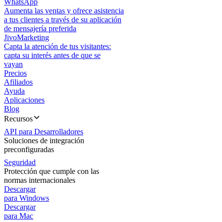
WhatsApp
Aumenta las ventas y ofrece asistencia
a tus clientes a través de su aplicación
de mensajería preferida
JivoMarketing
Capta la atención de tus visitantes:
capta su interés antes de que se
vayan
Precios
Afiliados
Ayuda
Aplicaciones
Blog
Recursos
API para Desarrolladores
Soluciones de integración
preconfiguradas
Seguridad
Protección que cumple con las
normas internacionales
Descargar
para Windows
Descargar
para Mac