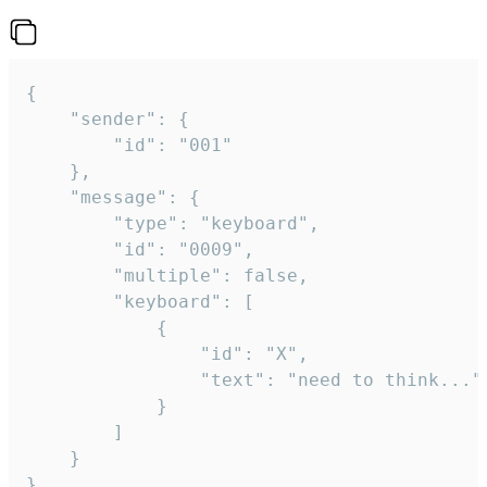
{

	"sender": {

		"id": "001"

	},

	"message": {

		"type": "keyboard",

		"id": "0009",

		"multiple": false,

		"keyboard": [

			{

				"id": "X",

				"text": "need to think..."

			}

		]

	}

}