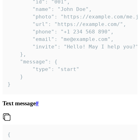
		"id": "001",

		"name": "John Doe",

		"photo": "https://example.com/me.jpg",

		"url": "https://example.com/",

		"phone": "+1 234 568 890",

		"email": "me@example.com",

		"invite": "Hello! May I help you?"

	},

	"message": {

		"type": "start"

	}

}
Text message
#
{
