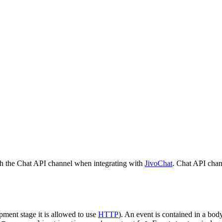
h the Chat API channel when integrating with
JivoChat
. Chat API chan
pment stage it is allowed to use
HTTP
). An event is contained in a bod