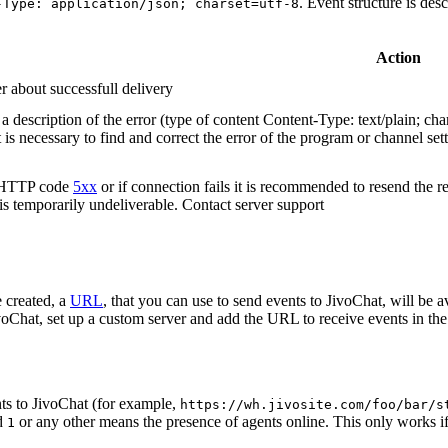
. Event structure is des
-Type: application/json; charset=utf-8
Action
r about successfull delivery
 description of the error (type of content Content-Type: text/plain; cha
t is necessary to find and correct the error of the program or channel sett
n HTTP code
5xx
or if connection fails it is recommended to resend the r
 is temporarily undeliverable. Contact server support
 created, a
URL
, that you can use to send events to JivoChat, will be a
oChat, set up a custom server and add the URL to receive events in the 
ts to JivoChat (for example,
https://wh.jivosite.com/foo/bar/s
nd
or any other means the presence of agents online. This only works if
1