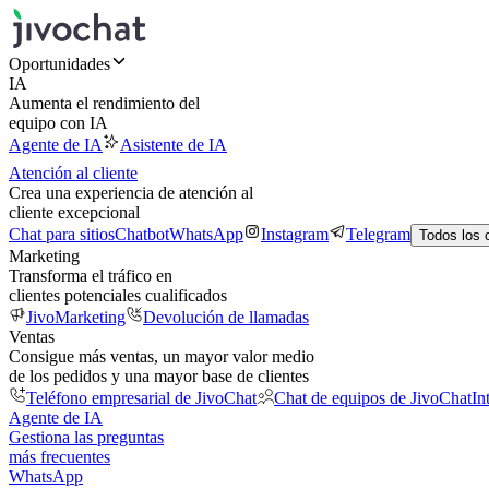
Oportunidades
IA
Aumenta el rendimiento del
equipo con IA
Agente de IA
Asistente de IA
Atención al cliente
Crea una experiencia de atención al
cliente excepcional
Chat para sitios
Chatbot
WhatsApp
Instagram
Telegram
Todos los 
Marketing
Transforma el tráfico en
clientes potenciales cualificados
JivoMarketing
Devolución de llamadas
Ventas
Consigue más ventas, un mayor valor medio
de los pedidos y una mayor base de clientes
Teléfono empresarial de JivoChat
Chat de equipos de JivoChat
In
Agente de IA
Gestiona las preguntas
más frecuentes
WhatsApp