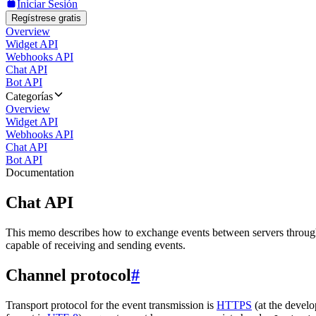
Iniciar Sesión
Regístrese gratis
Overview
Widget API
Webhooks API
Chat API
Bot API
Categorías
Overview
Widget API
Webhooks API
Chat API
Bot API
Documentation
Chat API
This memo describes how to exchange events between servers throug
capable of receiving and sending events.
Channel protocol
#
Transport protocol for the event transmission is
HTTPS
(at the develo