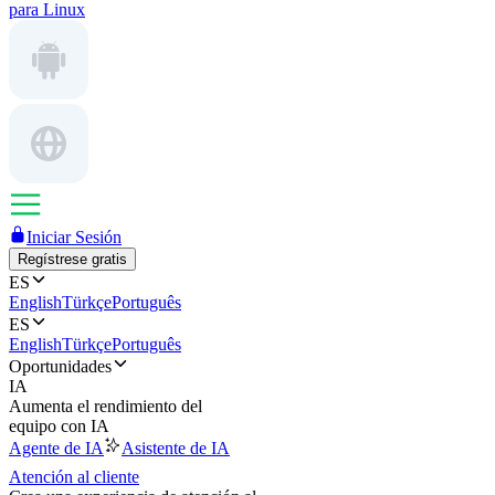
para Linux
Iniciar Sesión
Regístrese gratis
ES
English
Türkçe
Português
ES
English
Türkçe
Português
Oportunidades
IA
Aumenta el rendimiento del
equipo con IA
Agente de IA
Asistente de IA
Atención al cliente