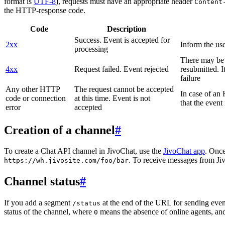
format is
UTF-8
), requests must have an appropriate header
Content
the HTTP-response code.
Code
Description
Success. Event is accepted for
2xx
Inform the use
processing
There may be a
4xx
Request failed. Event rejected
resubmitted. I
failure
Any other HTTP
The request cannot be accepted
In case of a
code or connection
at this time. Event is not
that the event
error
accepted
Creation of a channel
#
To create a Chat API channel in JivoChat, use the
JivoChat app
. Once
. To receive messages from Jiv
https://wh.jivosite.com/foo/bar
Channel status
#
If you add a segment
at the end of the URL for sending even
/status
status of the channel, where
means the absence of online agents, a
0