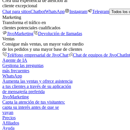
Crea una experiencia de atención al
cliente excepcional
Chat para sitios
Chatbot
WhatsApp
Instagram
Telegram
Todos los 
Marketing
Transforma el tráfico en
clientes potenciales cualificados
JivoMarketing
Devolución de llamadas
Ventas
Consigue más ventas, un mayor valor medio
de los pedidos y una mayor base de clientes
Teléfono empresarial de JivoChat
Chat de equipos de JivoChat
In
Agente de IA
Gestiona las preguntas
más frecuentes
WhatsApp
Aumenta las ventas y ofrece asistencia
a tus clientes a través de su aplicación
de mensajería preferida
JivoMarketing
Capta la atención de tus visitantes:
capta su interés antes de que se
vayan
Precios
Afiliados
Ayuda