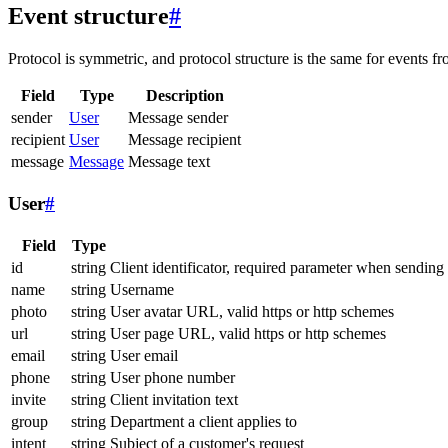
Event structure
#
Protocol is symmetric, and protocol structure is the same for events fr
Field
Type
Description
sender
User
Message sender
recipient
User
Message recipient
message
Message
Message text
User
#
Field
Type
id
string
Client identificator, required parameter when sending
name
string
Username
photo
string
User avatar URL, valid https or http schemes
url
string
User page URL, valid https or http schemes
email
string
User email
phone
string
User phone number
invite
string
Client invitation text
group
string
Department a client applies to
intent
string
Subject of a customer's request