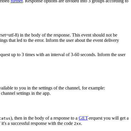
cribed
further
. Response options are divided into 3 groups according to
rset=utf-8) in the body of the response. This event should not be
ings that led to the error. Inform the user about the event delivery
equest up to 3 times with an interval of 3-60 seconds. Inform the user
vailable to you in the settings of the channel, for example:
channel settings in the app.
), then in the body of a response to a
GET
-request you will get a
tatus
 it's a successful response with the code
.
2xx