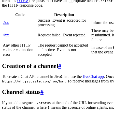
format is
UTF-8
), requests must have an appropriate header
Content
the HTTP-response code.
Code
Description
Success. Event is accepted for
2xx
Inform the use
processing
There may be a
4xx
Request failed. Event rejected
resubmitted. I
failure
Any other HTTP
The request cannot be accepted
In case of a
code or connection
at this time. Event is not
that the event
error
accepted
Creation of a channel
#
To create a Chat API channel in JivoChat, use the
JivoChat app
. Once
. To receive messages from Jiv
https://wh.jivosite.com/foo/bar
Channel status
#
If you add a segment
at the end of the URL for sending even
/status
status of the channel, where
means the absence of online agents, a
0