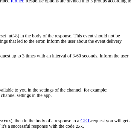
cribed
further
. Response options are divided into 3 groups according to
rset=utf-8) in the body of the response. This event should not be
ings that led to the error. Inform the user about the event delivery
equest up to 3 times with an interval of 3-60 seconds. Inform the user
vailable to you in the settings of the channel, for example:
channel settings in the app.
), then in the body of a response to a
GET
-request you will get a
tatus
 it's a successful response with the code
.
2xx