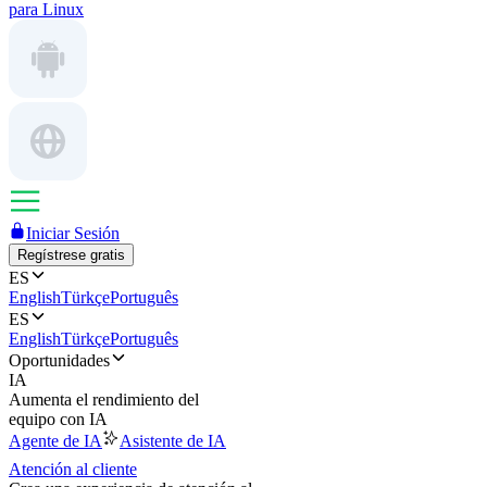
para Linux
Iniciar Sesión
Regístrese gratis
ES
English
Türkçe
Português
ES
English
Türkçe
Português
Oportunidades
IA
Aumenta el rendimiento del
equipo con IA
Agente de IA
Asistente de IA
Atención al cliente