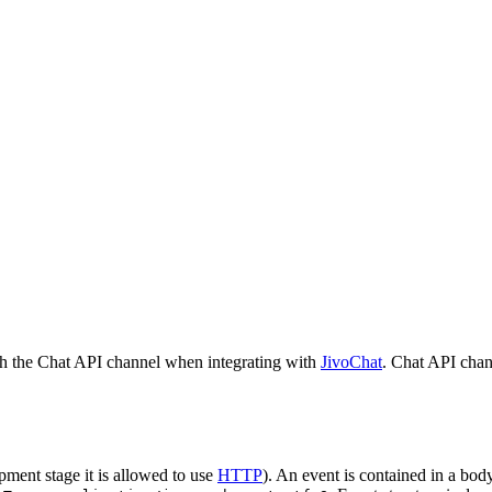
h the Chat API channel when integrating with
JivoChat
. Chat API chan
pment stage it is allowed to use
HTTP
). An event is contained in a bod