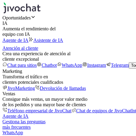
Oportunidades
IA
Aumenta el rendimiento del
equipo con IA
Agente de IA
Asistente de IA
Atención al cliente
Crea una experiencia de atención al
cliente excepcional
Chat para sitios
Chatbot
WhatsApp
Instagram
Telegram
To
Marketing
Transforma el tráfico en
clientes potenciales cualificados
JivoMarketing
Devolución de llamadas
Ventas
Consigue más ventas, un mayor valor medio
de los pedidos y una mayor base de clientes
Teléfono empresarial de JivoChat
Chat de equipos de JivoChat
In
Agente de IA
Gestiona las preguntas
más frecuentes
WhatsApp