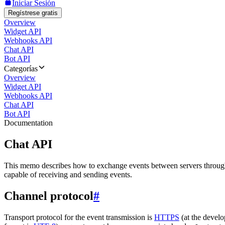
Iniciar Sesión
Regístrese gratis
Overview
Widget API
Webhooks API
Chat API
Bot API
Categorías
Overview
Widget API
Webhooks API
Chat API
Bot API
Documentation
Chat API
This memo describes how to exchange events between servers throug
capable of receiving and sending events.
Channel protocol
#
Transport protocol for the event transmission is
HTTPS
(at the develo