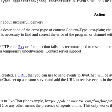
. Event structure is des
-Type: application/json; charset=utf-8
Action
r about successfull delivery
 description of the error (type of content Content-Type: text/plain; cha
t is necessary to find and correct the error of the program or channel sett
n HTTP code
5xx
or if connection fails it is recommended to resend the r
 is temporarily undeliverable. Contact server support
 created, a
URL
, that you can use to send events to JivoChat, will be a
oChat, set up a custom server and add the URL to receive events in the 
ts to JivoChat (for example,
https://wh.jivosite.com/foo/bar/s
nd
or any other means the presence of agents online. This only works if
1