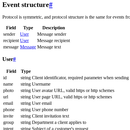
Event structure
#
Protocol is symmetric, and protocol structure is the same for events fr
Field
Type
Description
sender
User
Message sender
recipient
User
Message recipient
message
Message
Message text
User
#
Field
Type
id
string
Client identificator, required parameter when sending
name
string
Username
photo
string
User avatar URL, valid https or http schemes
url
string
User page URL, valid https or http schemes
email
string
User email
phone
string
User phone number
invite
string
Client invitation text
group
string
Department a client applies to
intent
string
Subject of a customer's request