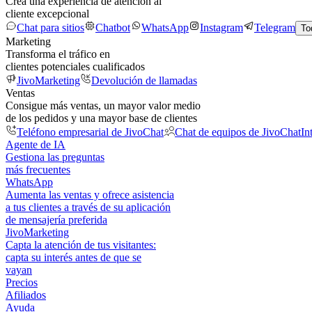
Crea una experiencia de atención al
cliente excepcional
Chat para sitios
Chatbot
WhatsApp
Instagram
Telegram
To
Marketing
Transforma el tráfico en
clientes potenciales cualificados
JivoMarketing
Devolución de llamadas
Ventas
Consigue más ventas, un mayor valor medio
de los pedidos y una mayor base de clientes
Teléfono empresarial de JivoChat
Chat de equipos de JivoChat
In
Agente de IA
Gestiona las preguntas
más frecuentes
WhatsApp
Aumenta las ventas y ofrece asistencia
a tus clientes a través de su aplicación
de mensajería preferida
JivoMarketing
Capta la atención de tus visitantes:
capta su interés antes de que se
vayan
Precios
Afiliados
Ayuda