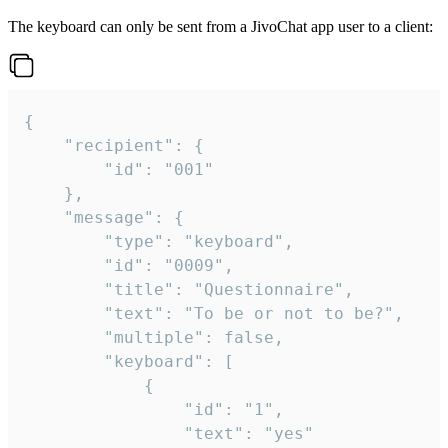
The keyboard can only be sent from a JivoChat app user to a client:
{

	"recipient": {

		"id": "001"

	},

	"message": {

		"type": "keyboard",

		"id": "0009",

		"title": "Questionnaire",

		"text": "To be or not to be?",

		"multiple": false,

		"keyboard": [

			{

				"id": "1",

				"text": "yes"
