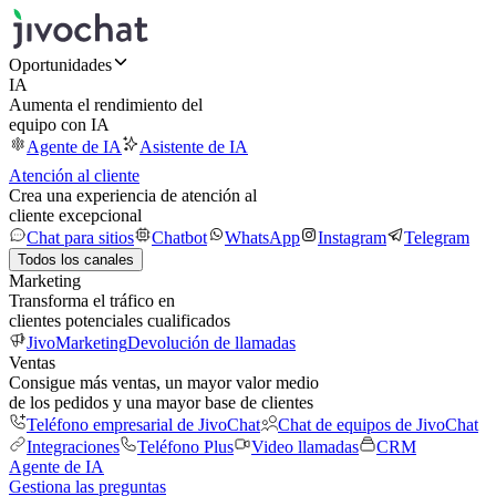
Oportunidades
IA
Aumenta el rendimiento del
equipo con IA
Agente de IA
Asistente de IA
Atención al cliente
Crea una experiencia de atención al
cliente excepcional
Chat para sitios
Chatbot
WhatsApp
Instagram
Telegram
Todos los canales
Marketing
Transforma el tráfico en
clientes potenciales cualificados
JivoMarketing
Devolución de llamadas
Ventas
Consigue más ventas, un mayor valor medio
de los pedidos y una mayor base de clientes
Teléfono empresarial de JivoChat
Chat de equipos de JivoChat
Integraciones
Teléfono Plus
Video llamadas
CRM
Agente de IA
Gestiona las preguntas