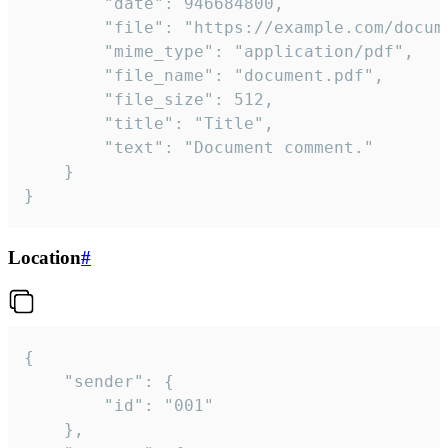
		"date": 946684800,

		"file": "https://example.com/document.pdf",

		"mime_type": "application/pdf",

		"file_name": "document.pdf",

		"file_size": 512,

		"title": "Title",

		"text": "Document comment."

	}

}
Location
#
{

	"sender": {

		"id": "001"

	},
