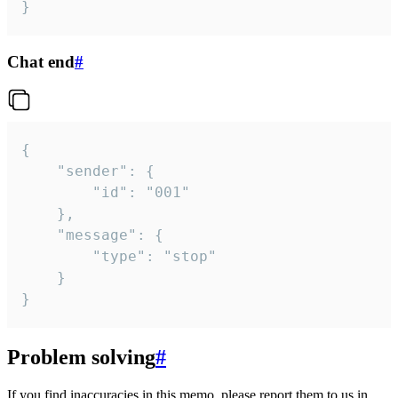
}
Chat end
#
{

	"sender": {

		"id": "001"

	},

	"message": {

		"type": "stop"

	}

}
Problem solving
#
If you find inaccuracies in this memo, please report them to us in