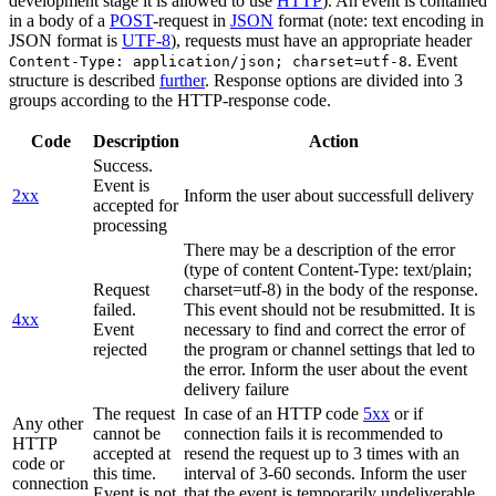
development stage it is allowed to use
HTTP
). An event is contained
in a body of a
POST
-request in
JSON
format (note: text encoding in
JSON format is
UTF-8
), requests must have an appropriate header
. Event
Content-Type: application/json; charset=utf-8
structure is described
further
. Response options are divided into 3
groups according to the HTTP-response code.
Code
Description
Action
Success.
Event is
2xx
Inform the user about successfull delivery
accepted for
processing
There may be a description of the error
(type of content Content-Type: text/plain;
Request
charset=utf-8) in the body of the response.
failed.
This event should not be resubmitted. It is
4xx
Event
necessary to find and correct the error of
rejected
the program or channel settings that led to
the error. Inform the user about the event
delivery failure
The request
In case of an HTTP code
5xx
or if
Any other
cannot be
connection fails it is recommended to
HTTP
accepted at
resend the request up to 3 times with an
code or
this time.
interval of 3-60 seconds. Inform the user
connection
Event is not
that the event is temporarily undeliverable.