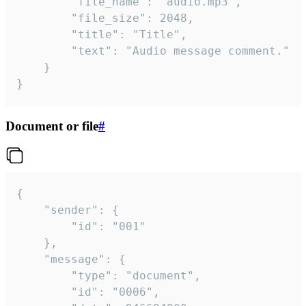
		"file_name": "audio.mp3",

		"file_size": 2048,

		"title": "Title",

		"text": "Audio message comment."

	}

}
Document or file
#
{

	"sender": {

		"id": "001"

	},

	"message": {

		"type": "document",

		"id": "0006",
