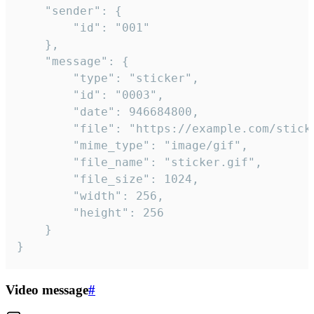
	"sender": {

		"id": "001"

	},

	"message": {

		"type": "sticker",

		"id": "0003",

		"date": 946684800,

		"file": "https://example.com/sticker.gif",

		"mime_type": "image/gif",

		"file_name": "sticker.gif",

		"file_size": 1024,

		"width": 256,

		"height": 256

	}

}
Video message
#