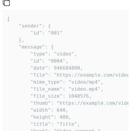
{

	"sender": {

		"id": "001"

	},

	"message": {

		"type": "video",

		"id": "0004",

		"date": 946684800,

		"file": "https://example.com/video.mp4",

		"mime_type": "video/mp4",

		"file_name": "video.mp4",

		"file_size": 1048576,

		"thumb": "https://example.com/video_thumb.png",

		"width": 640,

		"height": 480,

		"title": "Title",
