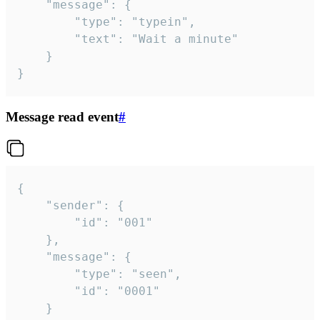
	"message": {

		"type": "typein",

		"text": "Wait a minute"

	}

}
Message read event
#
{

	"sender": {

		"id": "001"

	},

	"message": {

		"type": "seen",

		"id": "0001"

	}
