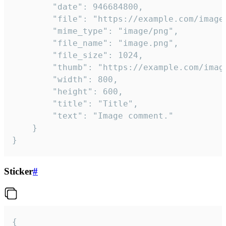
		"date": 946684800,

		"file": "https://example.com/image.png",

		"mime_type": "image/png",

		"file_name": "image.png",

		"file_size": 1024,

		"thumb": "https://example.com/image_thumb.png",

		"width": 800,

		"height": 600,

		"title": "Title",

		"text": "Image comment."

	}

}
Sticker
#
{
