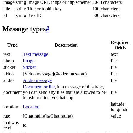
image
string
Image URL (https or http scheme)
2048 characters
title
string
Title or tooltip key
100 characters
id
string
Key ID
500 characters
Message types
#
Required
Type
Description
fields
text
Text message
text
photo
Image
file
sticker
Sticker
file
video
[Video message](#video message)
file
audio
Audio message
file
Document or file
, in a message of this type,
document
you can send any files that are allowed to be
file
transferred to JivoChat app
latitude
location
Location
longitude
rate
[Chat rating](#Chat rating)
value
that was
id
read