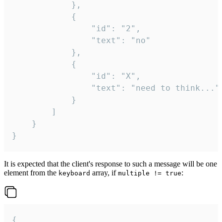
			},

			{

				"id": "2",

				"text": "no"

			},

			{

				"id": "X",

				"text": "need to think..."

			}

		]

	}

}
It is expected that the client's response to such a message will be one
element from the
array, if
:
keyboard
multiple != true
{
