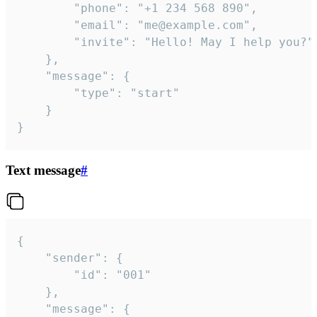
		"phone": "+1 234 568 890",

		"email": "me@example.com",

		"invite": "Hello! May I help you?"

	},

	"message": {

		"type": "start"

	}

}
Text message
#
{

	"sender": {

		"id": "001"

	},

	"message": {
