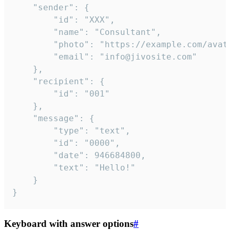
	"sender": {

		"id": "XXX",

		"name": "Consultant",

		"photo": "https://example.com/avatar.png",

		"email": "info@jivosite.com"

	},

	"recipient": {

		"id": "001"

	},

	"message": {

		"type": "text",

		"id": "0000",

		"date": 946684800,

		"text": "Hello!"

	}

}
Keyboard with answer options
#