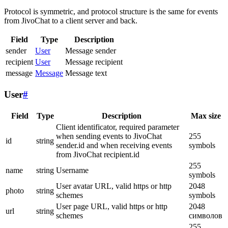
Protocol is symmetric, and protocol structure is the same for events
from JivoChat to a client server and back.
Field
Type
Description
sender
User
Message sender
recipient
User
Message recipient
message
Message
Message text
User
#
Field
Type
Description
Max size
Client identificator, required parameter
when sending events to JivoChat
255
id
string
sender.id and when receiving events
symbols
from JivoChat recipient.id
255
name
string
Username
symbols
User avatar URL, valid https or http
2048
photo
string
schemes
symbols
User page URL, valid https or http
2048
url
string
schemes
символов
255