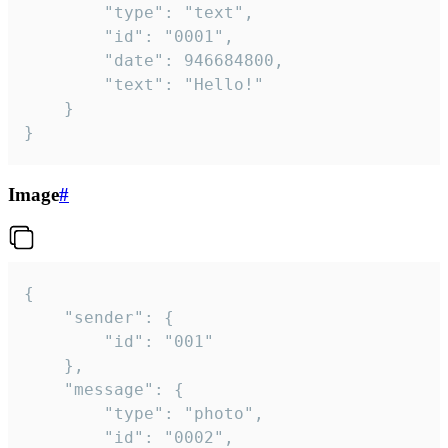
		"type": "text",

		"id": "0001",

		"date": 946684800,

		"text": "Hello!"

	}

}
Image
#
{

	"sender": {

		"id": "001"

	},

	"message": {

		"type": "photo",

		"id": "0002",
