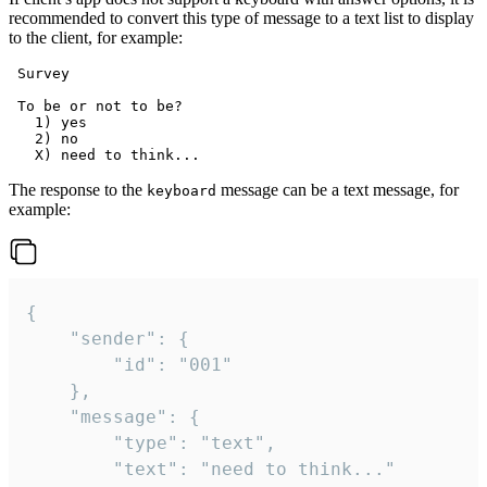
recommended to convert this type of message to a text list to display
to the client, for example:
 Survey

 To be or not to be?

   1) yes

   2) no

The response to the
message can be a text message, for
keyboard
example:
{

	"sender": {

		"id": "001"

	},

	"message": {

		"type": "text",

		"text": "need to think..."
