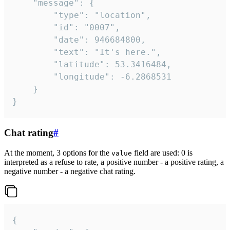
	"message": {

		"type": "location",

		"id": "0007",

		"date": 946684800,

		"text": "It's here.",

		"latitude": 53.3416484,

		"longitude": -6.2868531

	}

}
Chat rating
#
At the moment, 3 options for the
field are used: 0 is
value
interpreted as a refuse to rate, a positive number - a positive rating, a
negative number - a negative chat rating.
{
