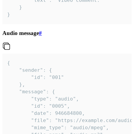
		"text": "Video comment."

	}

}
Audio message
#
{

	"sender": {

		"id": "001"

	},

	"message": {

		"type": "audio",

		"id": "0005",

		"date": 946684800,

		"file": "https://example.com/audio.mp3",

		"mime_type": "audio/mpeg",
