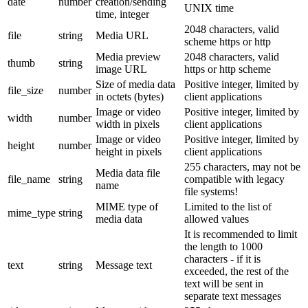
date
number
creation/sending
UNIX time
time, integer
2048 characters, valid
file
string
Media URL
scheme https or http
Media preview
2048 characters, valid
thumb
string
image URL
https or http scheme
Size of media data
Positive integer, limited by
file_size
number
in octets (bytes)
client applications
Image or video
Positive integer, limited by
width
number
width in pixels
client applications
Image or video
Positive integer, limited by
height
number
height in pixels
client applications
255 characters, may not be
Media data file
file_name
string
compatible with legacy
name
file systems!
MIME type of
Limited to the list of
mime_type
string
media data
allowed values
It is recommended to limit
the length to 1000
characters - if it is
text
string
Message text
exceeded, the rest of the
text will be sent in
separate text messages