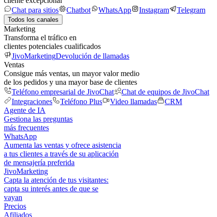
cliente excepcional
Chat para sitios
Chatbot
WhatsApp
Instagram
Telegram
Todos los canales
Marketing
Transforma el tráfico en
clientes potenciales cualificados
JivoMarketing
Devolución de llamadas
Ventas
Consigue más ventas, un mayor valor medio
de los pedidos y una mayor base de clientes
Teléfono empresarial de JivoChat
Chat de equipos de JivoChat
Integraciones
Teléfono Plus
Video llamadas
CRM
Agente de IA
Gestiona las preguntas
más frecuentes
WhatsApp
Aumenta las ventas y ofrece asistencia
a tus clientes a través de su aplicación
de mensajería preferida
JivoMarketing
Capta la atención de tus visitantes:
capta su interés antes de que se
vayan
Precios
Afiliados