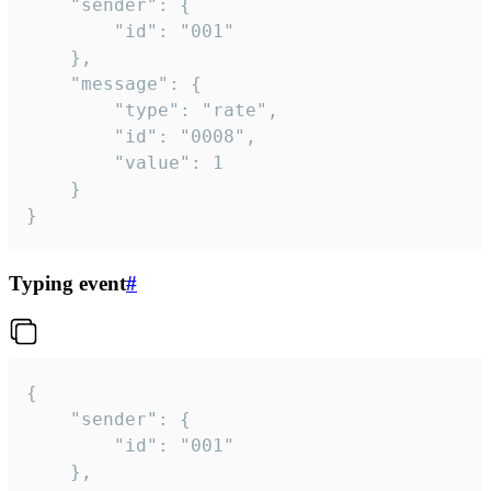
	"sender": {

		"id": "001"

	},

	"message": {

		"type": "rate",

		"id": "0008",

		"value": 1

	}

}
Typing event
#
{

	"sender": {

		"id": "001"

	},
