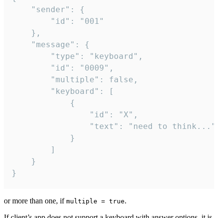
	"sender": {

		"id": "001"

	},

	"message": {

		"type": "keyboard",

		"id": "0009",

		"multiple": false,

		"keyboard": [

			{

				"id": "X",

				"text": "need to think..."

			}

		]

	}

}
or more than one, if
.
multiple = true
If client’s app does not support a keyboard with answer options, it is