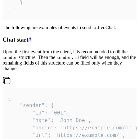
	}

}
The following are examples of events to send to JivoChat.
Chat start
#
Upon the first event from the client, it is recommended to fill the
structure. Then the
field will be enough, and the
sender
sender.id
remaining fields of this structure can be filled only when they
change.
{

	"sender": {

		"id": "001",

		"name": "John Doe",

		"photo": "https://example.com/me.jpg",

		"url": "https://example.com/",
