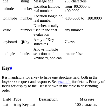
title
string
Message title
255 characters
Location latitude,
from -90.0000 to
latitude
number
real number
+90.0000
Location longitude,
longitude
number
-180.0000 to +180.0000
real number
Number, usually
value
number
used in the chat
any number
evaluation
Array of Key
keyboard
[]Key
7 keys
structures
Allows multiple
multiple
boolean
selection on the
true or false
keyboard, boolean
Key
#
It is mandatory for a key to have one structure field, both in the
request and response. See
example
for details. Priority of
keyboard
fields for display to the user is shown in the table in descending
order.
Field
Type
Description
Max size
text
string
Key text
100 characters