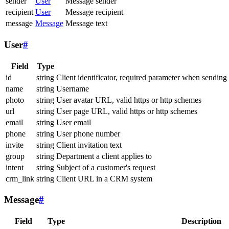
sender
User
Message sender
recipient
User
Message recipient
message
Message
Message text
User
#
Field
Type
id
string
Client identificator, required parameter when sending
name
string
Username
photo
string
User avatar URL, valid https or http schemes
url
string
User page URL, valid https or http schemes
email
string
User email
phone
string
User phone number
invite
string
Client invitation text
group
string
Department a client applies to
intent
string
Subject of a customer's request
crm_link
string
Client URL in a CRM system
Message
#
Field
Type
Description