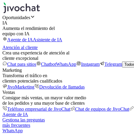
Oportunidades
IA
Aumenta el rendimiento del
equipo con IA
Agente de IA
Asistente de IA
Atención al cliente
Crea una experiencia de atención al
cliente excepcional
Chat para sitios
Chatbot
WhatsApp
Instagram
Telegram
Todos
Marketing
Transforma el tráfico en
clientes potenciales cualificados
JivoMarketing
Devolución de llamadas
Ventas
Consigue más ventas, un mayor valor medio
de los pedidos y una mayor base de clientes
Teléfono empresarial de JivoChat
Chat de equipos de JivoChat
Agente de IA
Gestiona las preguntas
más frecuentes
WhatsApp