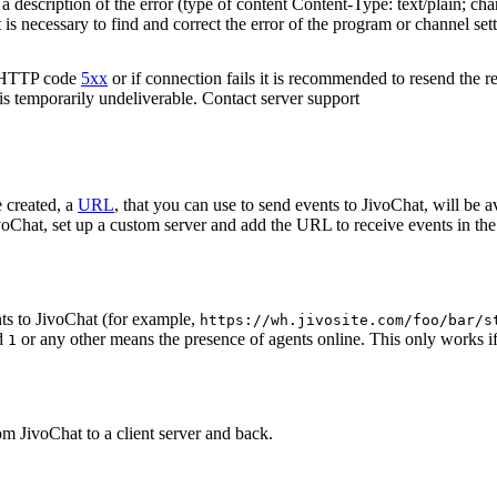
 description of the error (type of content Content-Type: text/plain; cha
t is necessary to find and correct the error of the program or channel sett
n HTTP code
5xx
or if connection fails it is recommended to resend the r
 is temporarily undeliverable. Contact server support
 created, a
URL
, that you can use to send events to JivoChat, will be a
oChat, set up a custom server and add the URL to receive events in the 
ts to JivoChat (for example,
https://wh.jivosite.com/foo/bar/s
nd
or any other means the presence of agents online. This only works if
1
om JivoChat to a client server and back.