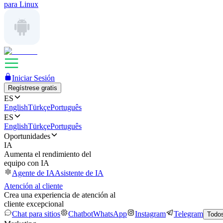
para Linux
Iniciar Sesión
Regístrese gratis
ES
English
Türkçe
Português
ES
English
Türkçe
Português
Oportunidades
IA
Aumenta el rendimiento del
equipo con IA
Agente de IA
Asistente de IA
Atención al cliente
Crea una experiencia de atención al
cliente excepcional
Chat para sitios
Chatbot
WhatsApp
Instagram
Telegram
Todos