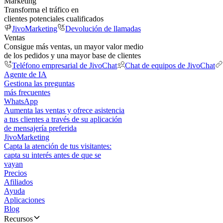
Marketing
Transforma el tráfico en
clientes potenciales cualificados
JivoMarketing
Devolución de llamadas
Ventas
Consigue más ventas, un mayor valor medio
de los pedidos y una mayor base de clientes
Teléfono empresarial de JivoChat
Chat de equipos de JivoChat
Agente de IA
Gestiona las preguntas
más frecuentes
WhatsApp
Aumenta las ventas y ofrece asistencia
a tus clientes a través de su aplicación
de mensajería preferida
JivoMarketing
Capta la atención de tus visitantes:
capta su interés antes de que se
vayan
Precios
Afiliados
Ayuda
Aplicaciones
Blog
Recursos