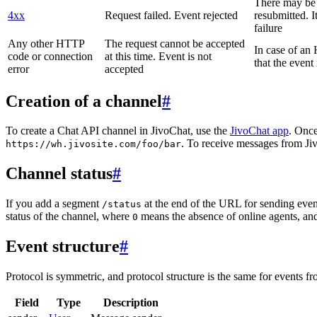
There may be a
4xx
Request failed. Event rejected
resubmitted. I
failure
Any other HTTP
The request cannot be accepted
In case of a
code or connection
at this time. Event is not
that the event
error
accepted
Creation of a channel
#
To create a Chat API channel in JivoChat, use the
JivoChat app
. Once
. To receive messages from Jiv
https://wh.jivosite.com/foo/bar
Channel status
#
If you add a segment
at the end of the URL for sending even
/status
status of the channel, where
means the absence of online agents, a
0
Event structure
#
Protocol is symmetric, and protocol structure is the same for events fr
Field
Type
Description