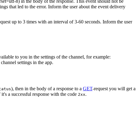
rset=utf-8) in the body of the response. This event should not be
ings that led to the error. Inform the user about the event delivery
equest up to 3 times with an interval of 3-60 seconds. Inform the user
vailable to you in the settings of the channel, for example:
channel settings in the app.
), then in the body of a response to a
GET
-request you will get a
tatus
 it's a successful response with the code
.
2xx