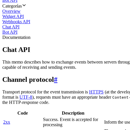
Bot API
Categorías
Overview
Widget API
Webhooks API
Chat API
Bot API
Documentation
Chat API
This memo describes how to exchange events between servers throug
capable of receiving and sending events.
Channel protocol
#
Transport protocol for the event transmission is
HTTPS
(at the develo
format is
UTF-8
), requests must have an appropriate header
Content
the HTTP-response code.
Code
Description
Success. Event is accepted for
2xx
Inform the use
processing