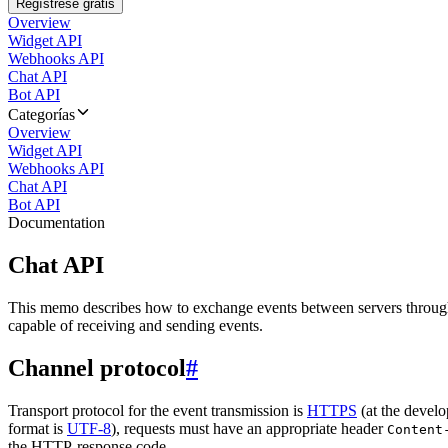
Regístrese gratis
Overview
Widget API
Webhooks API
Chat API
Bot API
Categorías
Overview
Widget API
Webhooks API
Chat API
Bot API
Documentation
Chat API
This memo describes how to exchange events between servers throug
capable of receiving and sending events.
Channel protocol
#
Transport protocol for the event transmission is
HTTPS
(at the develo
format is
UTF-8
), requests must have an appropriate header
Content
the HTTP-response code.