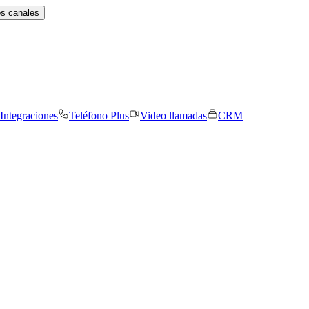
os canales
Integraciones
Teléfono Plus
Video llamadas
CRM