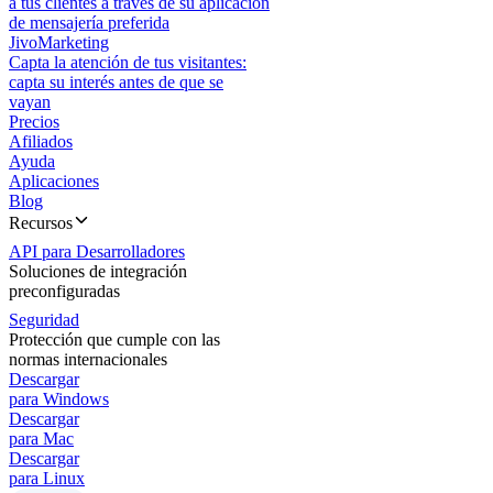
a tus clientes a través de su aplicación
de mensajería preferida
JivoMarketing
Capta la atención de tus visitantes:
capta su interés antes de que se
vayan
Precios
Afiliados
Ayuda
Aplicaciones
Blog
Recursos
API para Desarrolladores
Soluciones de integración
preconfiguradas
Seguridad
Protección que cumple con las
normas internacionales
Descargar
para Windows
Descargar
para Mac
Descargar
para Linux