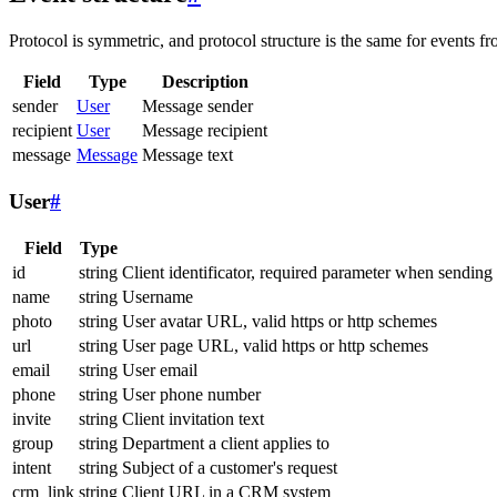
Protocol is symmetric, and protocol structure is the same for events fr
Field
Type
Description
sender
User
Message sender
recipient
User
Message recipient
message
Message
Message text
User
#
Field
Type
id
string
Client identificator, required parameter when sending
name
string
Username
photo
string
User avatar URL, valid https or http schemes
url
string
User page URL, valid https or http schemes
email
string
User email
phone
string
User phone number
invite
string
Client invitation text
group
string
Department a client applies to
intent
string
Subject of a customer's request
crm_link
string
Client URL in a CRM system