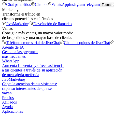
Chat para sitios
Chatbot
WhatsApp
Instagram
Telegram
Todos l
Marketing
Transforma el tráfico en
clientes potenciales cualificados
JivoMarketing
Devolución de llamadas
Ventas
Consigue más ventas, un mayor valor medio
de los pedidos y una mayor base de clientes
Teléfono empresarial de JivoChat
Chat de equipos de JivoChat
Agente de IA
Gestiona las preguntas
más frecuentes
WhatsApp
Aumenta las ventas y ofrece asistencia
a tus clientes a través de su aplicación
de mensajería preferida
JivoMarketing
Capta la atención de tus visitantes:
capta su interés antes de que se
vayan
Precios
Afiliados
Ayuda
Aplicaciones