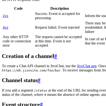
Code
Description
Success. Event is accepted for
2xx
Inform the use
processing
There may be a
4xx
Request failed. Event rejected
resubmitted. I
failure
Any other HTTP
The request cannot be accepted
In case of a
code or connection
at this time. Event is not
that the event
error
accepted
Creation of a channel
#
To create a Chat API channel in JivoChat, use the
JivoChat app
. Once
. To receive messages from Jiv
https://wh.jivosite.com/foo/bar
Channel status
#
If you add a segment
at the end of the URL for sending even
/status
status of the channel, where
means the absence of online agents, a
0
Event structure
#