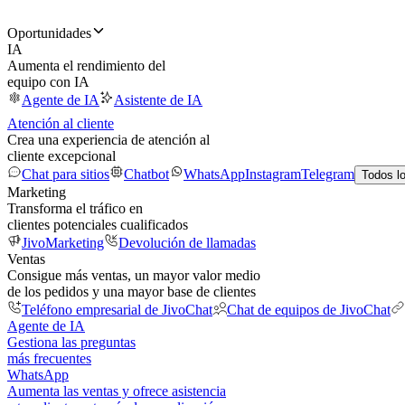
Oportunidades
IA
Aumenta el rendimiento del
equipo con IA
Agente de IA
Asistente de IA
Atención al cliente
Crea una experiencia de atención al
cliente excepcional
Chat para sitios
Chatbot
WhatsApp
Instagram
Telegram
Todos l
Marketing
Transforma el tráfico en
clientes potenciales cualificados
JivoMarketing
Devolución de llamadas
Ventas
Consigue más ventas, un mayor valor medio
de los pedidos y una mayor base de clientes
Teléfono empresarial de JivoChat
Chat de equipos de JivoChat
Agente de IA
Gestiona las preguntas
más frecuentes
WhatsApp
Aumenta las ventas y ofrece asistencia