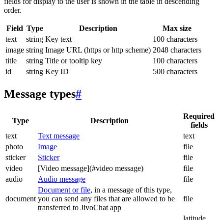
fields for display to the user is shown in the table in descending
order.
Field
Type
Description
Max size
text
string
Key text
100 characters
image
string
Image URL (https or http scheme)
2048 characters
title
string
Title or tooltip key
100 characters
id
string
Key ID
500 characters
Message types
#
Required
Type
Description
fields
text
Text message
text
photo
Image
file
sticker
Sticker
file
video
[Video message](#video message)
file
audio
Audio message
file
Document or file
, in a message of this type,
document
you can send any files that are allowed to be
file
transferred to JivoChat app
latitude