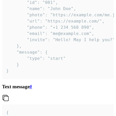
		"id": "001",

		"name": "John Doe",

		"photo": "https://example.com/me.jpg",

		"url": "https://example.com/",

		"phone": "+1 234 568 890",

		"email": "me@example.com",

		"invite": "Hello! May I help you?"

	},

	"message": {

		"type": "start"

	}

}
Text message
#
{
