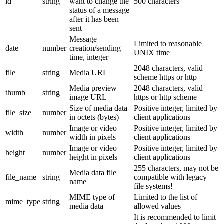
id
string
want to change the
500 characters
status of a message
after it has been
sent
Message
Limited to reasonable
date
number
creation/sending
UNIX time
time, integer
2048 characters, valid
file
string
Media URL
scheme https or http
Media preview
2048 characters, valid
thumb
string
image URL
https or http scheme
Size of media data
Positive integer, limited by
file_size
number
in octets (bytes)
client applications
Image or video
Positive integer, limited by
width
number
width in pixels
client applications
Image or video
Positive integer, limited by
height
number
height in pixels
client applications
255 characters, may not be
Media data file
file_name
string
compatible with legacy
name
file systems!
MIME type of
Limited to the list of
mime_type
string
media data
allowed values
It is recommended to limit