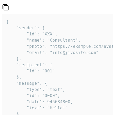
{

	"sender": {

		"id": "XXX",

		"name": "Consultant",

		"photo": "https://example.com/avatar.png",

		"email": "info@jivosite.com"

	},

	"recipient": {

		"id": "001"

	},

	"message": {

		"type": "text",

		"id": "0000",

		"date": 946684800,

		"text": "Hello!"

	}
