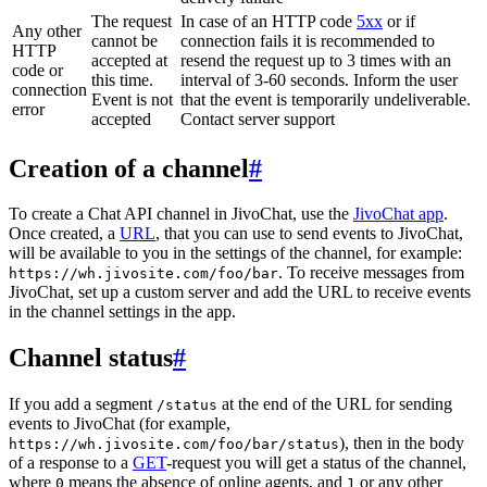
The request
In case of an HTTP code
5xx
or if
Any other
cannot be
connection fails it is recommended to
HTTP
accepted at
resend the request up to 3 times with an
code or
this time.
interval of 3-60 seconds. Inform the user
connection
Event is not
that the event is temporarily undeliverable.
error
accepted
Contact server support
Creation of a channel
#
To create a Chat API channel in JivoChat, use the
JivoChat app
.
Once created, a
URL
, that you can use to send events to JivoChat,
will be available to you in the settings of the channel, for example:
. To receive messages from
https://wh.jivosite.com/foo/bar
JivoChat, set up a custom server and add the URL to receive events
in the channel settings in the app.
Channel status
#
If you add a segment
at the end of the URL for sending
/status
events to JivoChat (for example,
), then in the body
https://wh.jivosite.com/foo/bar/status
of a response to a
GET
-request you will get a status of the channel,
where
means the absence of online agents, and
or any other
0
1