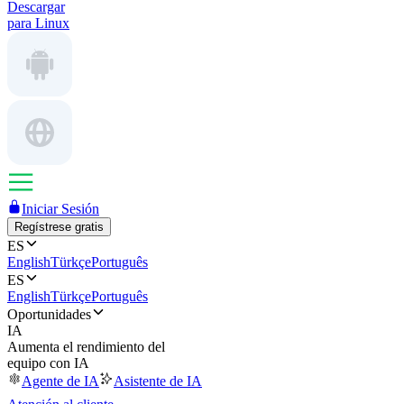
Descargar
para Linux
Iniciar Sesión
Regístrese gratis
ES
English
Türkçe
Português
ES
English
Türkçe
Português
Oportunidades
IA
Aumenta el rendimiento del
equipo con IA
Agente de IA
Asistente de IA