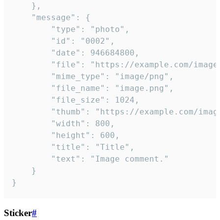
	},

	"message": {

		"type": "photo",

		"id": "0002",

		"date": 946684800,

		"file": "https://example.com/image.png",

		"mime_type": "image/png",

		"file_name": "image.png",

		"file_size": 1024,

		"thumb": "https://example.com/image_thumb.png",

		"width": 800,

		"height": 600,

		"title": "Title",

		"text": "Image comment."

	}

}
Sticker
#