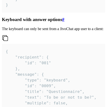
}
Keyboard with answer options
#
The keyboard can only be sent from a JivoChat app user to a client:
{

	"recipient": {

		"id": "001"

	},

	"message": {

		"type": "keyboard",

		"id": "0009",

		"title": "Questionnaire",

		"text": "To be or not to be?",

		"multiple": false,
