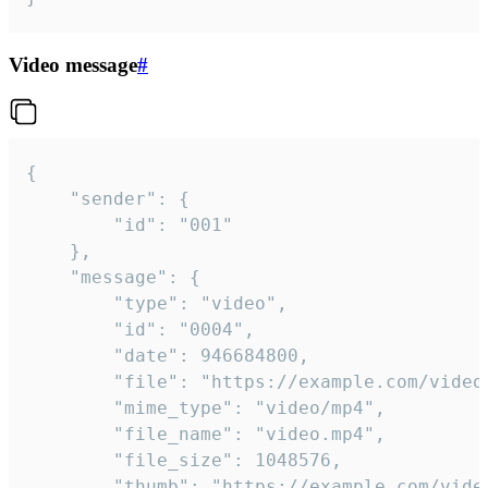
Video message
#
{

	"sender": {

		"id": "001"

	},

	"message": {

		"type": "video",

		"id": "0004",

		"date": 946684800,

		"file": "https://example.com/video.mp4",

		"mime_type": "video/mp4",

		"file_name": "video.mp4",

		"file_size": 1048576,

		"thumb": "https://example.com/video_thumb.png",
