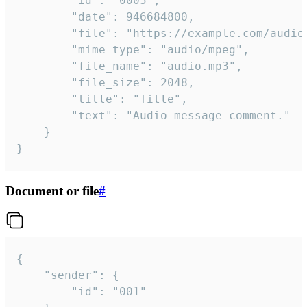
		"id": "0005",

		"date": 946684800,

		"file": "https://example.com/audio.mp3",

		"mime_type": "audio/mpeg",

		"file_name": "audio.mp3",

		"file_size": 2048,

		"title": "Title",

		"text": "Audio message comment."

	}

}
Document or file
#
{

	"sender": {

		"id": "001"
