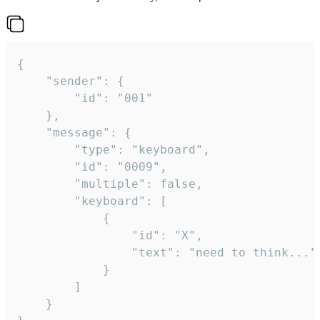
{

	"sender": {

		"id": "001"

	},

	"message": {

		"type": "keyboard",

		"id": "0009",

		"multiple": false,

		"keyboard": [

			{

				"id": "X",

				"text": "need to think..."

			}

		]

	}
