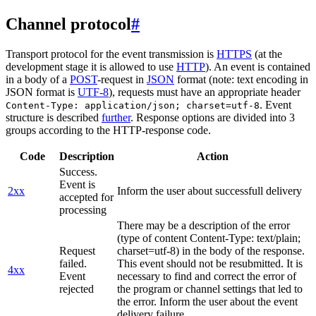
Channel protocol
#
Transport protocol for the event transmission is
HTTPS
(at the
development stage it is allowed to use
HTTP
). An event is contained
in a body of a
POST
-request in
JSON
format (note: text encoding in
JSON format is
UTF-8
), requests must have an appropriate header
. Event
Content-Type: application/json; charset=utf-8
structure is described
further
. Response options are divided into 3
groups according to the HTTP-response code.
Code
Description
Action
Success.
Event is
2xx
Inform the user about successfull delivery
accepted for
processing
There may be a description of the error
(type of content Content-Type: text/plain;
Request
charset=utf-8) in the body of the response.
failed.
This event should not be resubmitted. It is
4xx
Event
necessary to find and correct the error of
rejected
the program or channel settings that led to
the error. Inform the user about the event
delivery failure