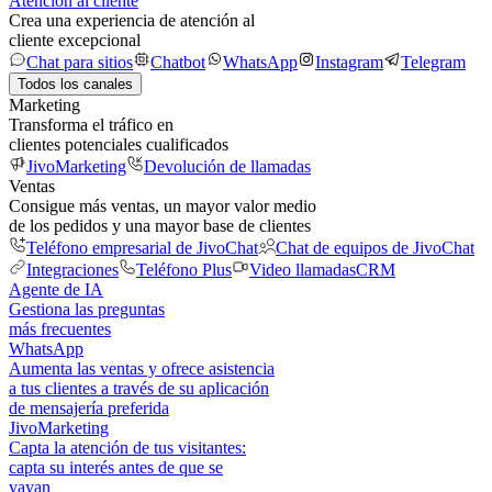
Atención al cliente
Crea una experiencia de atención al
cliente excepcional
Chat para sitios
Chatbot
WhatsApp
Instagram
Telegram
Todos los canales
Marketing
Transforma el tráfico en
clientes potenciales cualificados
JivoMarketing
Devolución de llamadas
Ventas
Consigue más ventas, un mayor valor medio
de los pedidos y una mayor base de clientes
Teléfono empresarial de JivoChat
Chat de equipos de JivoChat
Integraciones
Teléfono Plus
Video llamadas
CRM
Agente de IA
Gestiona las preguntas
más frecuentes
WhatsApp
Aumenta las ventas y ofrece asistencia
a tus clientes a través de su aplicación
de mensajería preferida
JivoMarketing
Capta la atención de tus visitantes:
capta su interés antes de que se
vayan