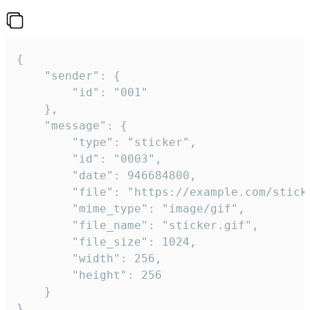
{

	"sender": {

		"id": "001"

	},

	"message": {

		"type": "sticker",

		"id": "0003",

		"date": 946684800,

		"file": "https://example.com/sticker.gif",

		"mime_type": "image/gif",

		"file_name": "sticker.gif",

		"file_size": 1024,

		"width": 256,

		"height": 256

	}

}