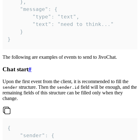
	},

	"message": {

		"type": "text",

		"text": "need to think..."

	}

}
The following are examples of events to send to JivoChat.
Chat start
#
Upon the first event from the client, it is recommended to fill the
structure. Then the
field will be enough, and the
sender
sender.id
remaining fields of this structure can be filled only when they
change.
{

	"sender": {
