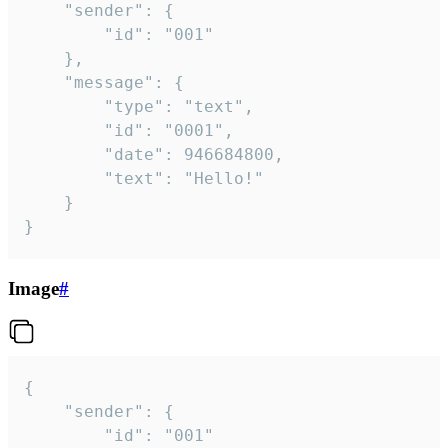
	"sender": {

		"id": "001"

	},

	"message": {

		"type": "text",

		"id": "0001",

		"date": 946684800,

		"text": "Hello!"

	}

}
Image
#
{

	"sender": {

		"id": "001"
