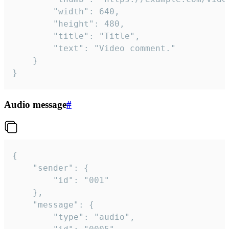
		"width": 640,

		"height": 480,

		"title": "Title",

		"text": "Video comment."

	}

}
Audio message
#
{

	"sender": {

		"id": "001"

	},

	"message": {

		"type": "audio",
