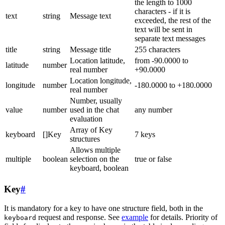
the length to 1000
characters - if it is
text
string
Message text
exceeded, the rest of the
text will be sent in
separate text messages
title
string
Message title
255 characters
Location latitude,
from -90.0000 to
latitude
number
real number
+90.0000
Location longitude,
longitude
number
-180.0000 to +180.0000
real number
Number, usually
value
number
used in the chat
any number
evaluation
Array of Key
keyboard
[]Key
7 keys
structures
Allows multiple
multiple
boolean
selection on the
true or false
keyboard, boolean
Key
#
It is mandatory for a key to have one structure field, both in the
request and response. See
example
for details. Priority of
keyboard