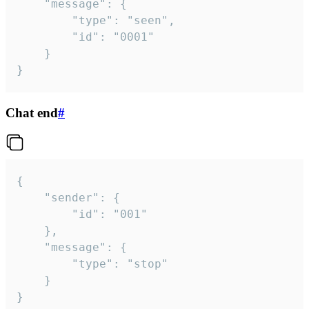
	"message": {

		"type": "seen",

		"id": "0001"

	}

}
Chat end
#
{

	"sender": {

		"id": "001"

	},

	"message": {

		"type": "stop"

	}

}