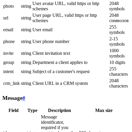
User avatar URL, valid https or http
2048
photo
string
schemes
symbols
User page URL, valid https or http
2048
url
string
schemes
символов
255
email
string
User email
symbols
2-15
phone
string
User phone number
symbols
1000
invite
string
Client invitation text
symbols
group
string
Department a client applies to
10 digits
255
intent
string
Subject of a customer's request
characters
2048
crm_link
string
Client URL in a CRM system
characters
Message
#
Field
Type
Description
Max size
Message
identificator,
required if you