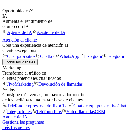
Oportunidades
IA
Aumenta el rendimiento del
equipo con IA
Agente de IA
Asistente de IA
Atención al cliente
Crea una experiencia de atención al
cliente excepcional
Chat para sitios
Chatbot
WhatsApp
Instagram
Telegram
Todos los canales
Marketing
Transforma el tráfico en
clientes potenciales cualificados
JivoMarketing
Devolución de llamadas
Ventas
Consigue más ventas, un mayor valor medio
de los pedidos y una mayor base de clientes
Teléfono empresarial de JivoChat
Chat de equipos de JivoChat
Integraciones
Teléfono Plus
Video llamadas
CRM
Agente de IA
Gestiona las preguntas
más frecuentes