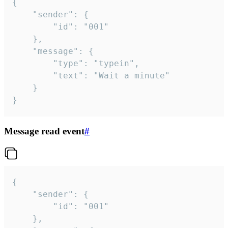
{

	"sender": {

		"id": "001"

	},

	"message": {

		"type": "typein",

		"text": "Wait a minute"

	}

}
Message read event
#
{

	"sender": {

		"id": "001"

	},
