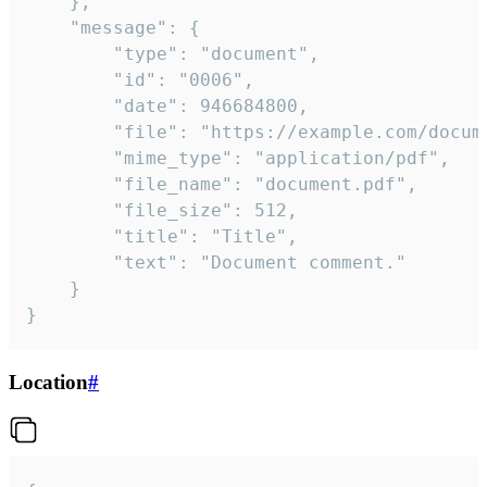
	},

	"message": {

		"type": "document",

		"id": "0006",

		"date": 946684800,

		"file": "https://example.com/document.pdf",

		"mime_type": "application/pdf",

		"file_name": "document.pdf",

		"file_size": 512,

		"title": "Title",

		"text": "Document comment."

	}

}
Location
#