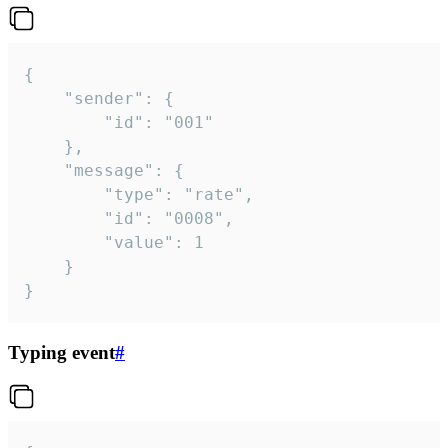
{

	"sender": {

		"id": "001"

	},

	"message": {

		"type": "rate",

		"id": "0008",

		"value": 1

	}

}
Typing event
#