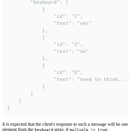
		"keyboard": [

			{

				"id": "1",

				"text": "yes"

			},

			{

				"id": "2",

				"text": "no"

			},

			{

				"id": "X",

				"text": "need to think..."

			}

		]

	}

}
It is expected that the client's response to such a message will be one
element from the
array, if
:
keyboard
multiple != true