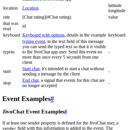
latitude
location
Location
longitude
rate
[Chat rating](#Chat rating)
value
that was
id
read
keyboard
Keyboard with options
, details in the example
keyboard
typing event
, in the text field of this message
you can send the typed text so that it is visible
typein
to the JivoChat app user. Send this event no
-
more than once every 5 seconds from one
client
Start chat
, it's intended to start a chat without
start
-
sending a message by the client
End chat
, a signal that events for this chat are
stop
-
no longer accepted
Event Examples
#
JivoChat Event Examples
#
If at least one sender property is defined for the JivoChat user, a
field with this information is added to the event. The
sender