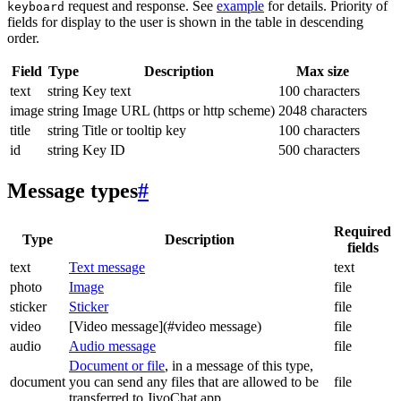
request and response. See
example
for details. Priority of
keyboard
fields for display to the user is shown in the table in descending
order.
Field
Type
Description
Max size
text
string
Key text
100 characters
image
string
Image URL (https or http scheme)
2048 characters
title
string
Title or tooltip key
100 characters
id
string
Key ID
500 characters
Message types
#
Required
Type
Description
fields
text
Text message
text
photo
Image
file
sticker
Sticker
file
video
[Video message](#video message)
file
audio
Audio message
file
Document or file
, in a message of this type,
document
you can send any files that are allowed to be
file
transferred to JivoChat app