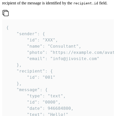
recipient of the message is identified by the
field.
recipient.id
{

	"sender": {

		"id": "XXX",

		"name": "Consultant",

		"photo": "https://example.com/avatar.png",

		"email": "info@jivosite.com"

	},

	"recipient": {

		"id": "001"

	},

	"message": {

		"type": "text",

		"id": "0000",

		"date": 946684800,

		"text": "Hello!"
