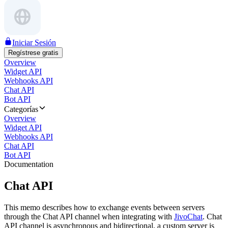
Iniciar Sesión
Regístrese gratis
Overview
Widget API
Webhooks API
Chat API
Bot API
Categorías
Overview
Widget API
Webhooks API
Chat API
Bot API
Documentation
Chat API
This memo describes how to exchange events between servers
through the Chat API channel when integrating with
JivoChat
. Chat
API channel is asynchronous and bidirectional, a custom server is