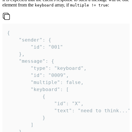
element from the
array, if
:
keyboard
multiple != true
{

	"sender": {

		"id": "001"

	},

	"message": {

		"type": "keyboard",

		"id": "0009",

		"multiple": false,

		"keyboard": [

			{

				"id": "X",

				"text": "need to think..."

			}

		]

	}
