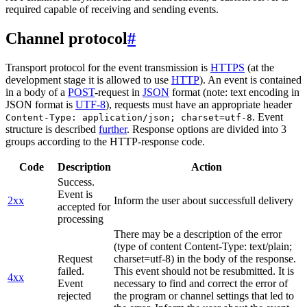
required capable of receiving and sending events.
Channel protocol
#
Transport protocol for the event transmission is
HTTPS
(at the
development stage it is allowed to use
HTTP
). An event is contained
in a body of a
POST
-request in
JSON
format (note: text encoding in
JSON format is
UTF-8
), requests must have an appropriate header
. Event
Content-Type: application/json; charset=utf-8
structure is described
further
. Response options are divided into 3
groups according to the HTTP-response code.
Code
Description
Action
Success.
Event is
2xx
Inform the user about successfull delivery
accepted for
processing
There may be a description of the error
(type of content Content-Type: text/plain;
Request
charset=utf-8) in the body of the response.
failed.
This event should not be resubmitted. It is
4xx
Event
necessary to find and correct the error of
rejected
the program or channel settings that led to