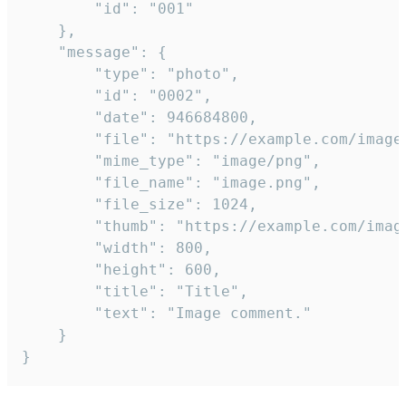
		"id": "001"

	},

	"message": {

		"type": "photo",

		"id": "0002",

		"date": 946684800,

		"file": "https://example.com/image.png",

		"mime_type": "image/png",

		"file_name": "image.png",

		"file_size": 1024,

		"thumb": "https://example.com/image_thumb.png",

		"width": 800,

		"height": 600,

		"title": "Title",

		"text": "Image comment."

	}

}