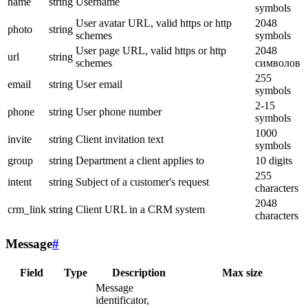
name
string
Username
symbols
User avatar URL, valid https or http
2048
photo
string
schemes
symbols
User page URL, valid https or http
2048
url
string
schemes
символов
255
email
string
User email
symbols
2-15
phone
string
User phone number
symbols
1000
invite
string
Client invitation text
symbols
group
string
Department a client applies to
10 digits
255
intent
string
Subject of a customer's request
characters
2048
crm_link
string
Client URL in a CRM system
characters
Message
#
Field
Type
Description
Max size
Message
identificator,