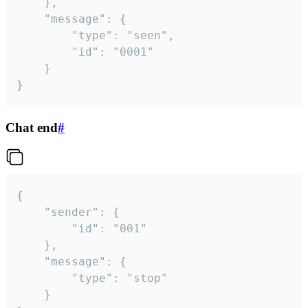
	},

	"message": {

		"type": "seen",

		"id": "0001"

	}

}
Chat end
#
{

	"sender": {

		"id": "001"

	},

	"message": {

		"type": "stop"

	}
