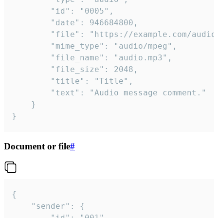
		"id": "0005",

		"date": 946684800,

		"file": "https://example.com/audio.mp3",

		"mime_type": "audio/mpeg",

		"file_name": "audio.mp3",

		"file_size": 2048,

		"title": "Title",

		"text": "Audio message comment."

	}

}
Document or file
#
{

	"sender": {

		"id": "001"
