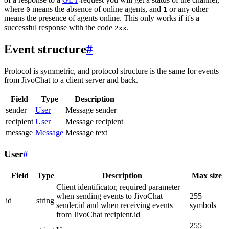
where
means the absence of online agents, and
or any other
0
1
means the presence of agents online. This only works if it's a
successful response with the code
.
2xx
Event structure
#
Protocol is symmetric, and protocol structure is the same for events
from JivoChat to a client server and back.
Field
Type
Description
sender
User
Message sender
recipient
User
Message recipient
message
Message
Message text
User
#
Field
Type
Description
Max size
Client identificator, required parameter
when sending events to JivoChat
255
id
string
sender.id and when receiving events
symbols
from JivoChat recipient.id
255