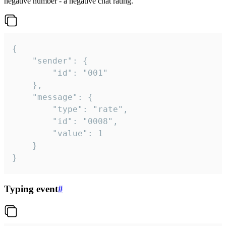
negative number - a negative chat rating.
{

	"sender": {

		"id": "001"

	},

	"message": {

		"type": "rate",

		"id": "0008",

		"value": 1

	}

}
Typing event
#