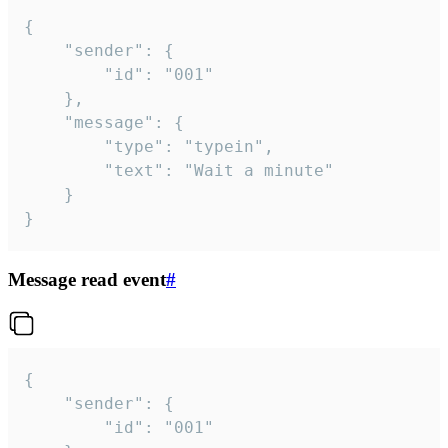
{

	"sender": {

		"id": "001"

	},

	"message": {

		"type": "typein",

		"text": "Wait a minute"

	}

}
Message read event
#
{

	"sender": {

		"id": "001"
