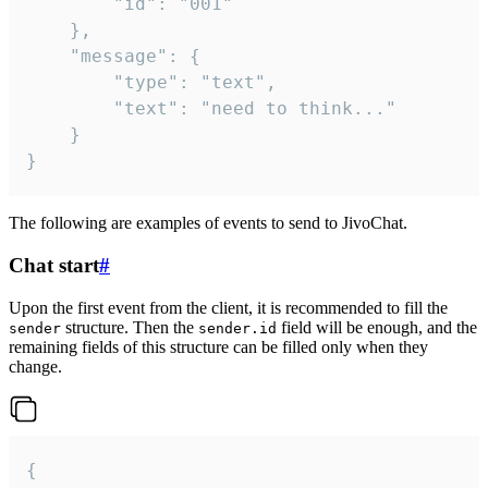
		"id": "001"

	},

	"message": {

		"type": "text",

		"text": "need to think..."

	}

}
The following are examples of events to send to JivoChat.
Chat start
#
Upon the first event from the client, it is recommended to fill the
structure. Then the
field will be enough, and the
sender
sender.id
remaining fields of this structure can be filled only when they
change.
{
