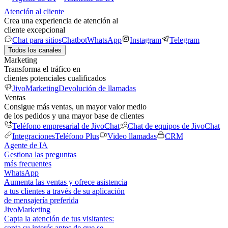
Atención al cliente
Crea una experiencia de atención al
cliente excepcional
Chat para sitios
Chatbot
WhatsApp
Instagram
Telegram
Todos los canales
Marketing
Transforma el tráfico en
clientes potenciales cualificados
JivoMarketing
Devolución de llamadas
Ventas
Consigue más ventas, un mayor valor medio
de los pedidos y una mayor base de clientes
Teléfono empresarial de JivoChat
Chat de equipos de JivoChat
Integraciones
Teléfono Plus
Video llamadas
CRM
Agente de IA
Gestiona las preguntas
más frecuentes
WhatsApp
Aumenta las ventas y ofrece asistencia
a tus clientes a través de su aplicación
de mensajería preferida
JivoMarketing
Capta la atención de tus visitantes:
capta su interés antes de que se