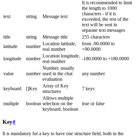
It is recommended to limit
the length to 1000
characters - if it is
text
string
Message text
exceeded, the rest of the
text will be sent in
separate text messages
title
string
Message title
255 characters
Location latitude,
from -90.0000 to
latitude
number
real number
+90.0000
Location longitude,
longitude
number
-180.0000 to +180.0000
real number
Number, usually
value
number
used in the chat
any number
evaluation
Array of Key
keyboard
[]Key
7 keys
structures
Allows multiple
multiple
boolean
selection on the
true or false
keyboard, boolean
Key
#
It is mandatory for a key to have one structure field, both in the