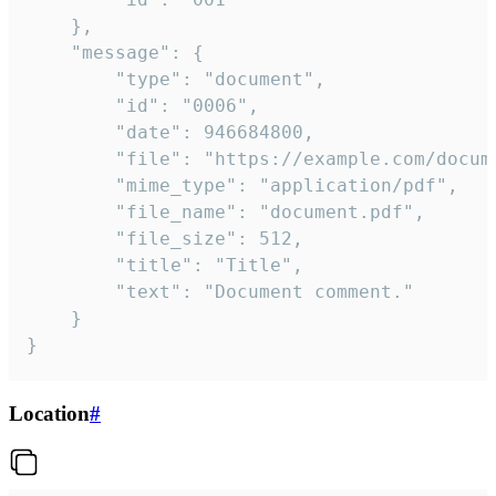
	},

	"message": {

		"type": "document",

		"id": "0006",

		"date": 946684800,

		"file": "https://example.com/document.pdf",

		"mime_type": "application/pdf",

		"file_name": "document.pdf",

		"file_size": 512,

		"title": "Title",

		"text": "Document comment."

	}

}
Location
#