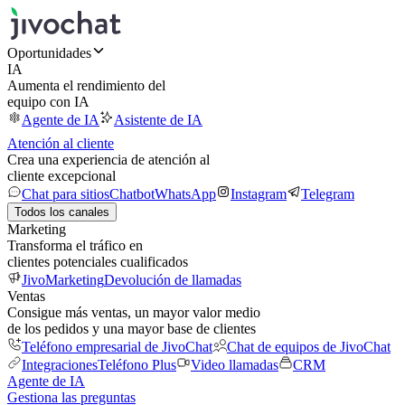
Oportunidades
IA
Aumenta el rendimiento del
equipo con IA
Agente de IA
Asistente de IA
Atención al cliente
Crea una experiencia de atención al
cliente excepcional
Chat para sitios
Chatbot
WhatsApp
Instagram
Telegram
Todos los canales
Marketing
Transforma el tráfico en
clientes potenciales cualificados
JivoMarketing
Devolución de llamadas
Ventas
Consigue más ventas, un mayor valor medio
de los pedidos y una mayor base de clientes
Teléfono empresarial de JivoChat
Chat de equipos de JivoChat
Integraciones
Teléfono Plus
Video llamadas
CRM
Agente de IA
Gestiona las preguntas