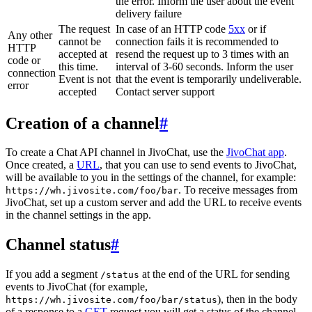
the error. Inform the user about the event
delivery failure
The request
In case of an HTTP code
5xx
or if
Any other
cannot be
connection fails it is recommended to
HTTP
accepted at
resend the request up to 3 times with an
code or
this time.
interval of 3-60 seconds. Inform the user
connection
Event is not
that the event is temporarily undeliverable.
error
accepted
Contact server support
Creation of a channel
#
To create a Chat API channel in JivoChat, use the
JivoChat app
.
Once created, a
URL
, that you can use to send events to JivoChat,
will be available to you in the settings of the channel, for example:
. To receive messages from
https://wh.jivosite.com/foo/bar
JivoChat, set up a custom server and add the URL to receive events
in the channel settings in the app.
Channel status
#
If you add a segment
at the end of the URL for sending
/status
events to JivoChat (for example,
), then in the body
https://wh.jivosite.com/foo/bar/status
of a response to a
GET
-request you will get a status of the channel,