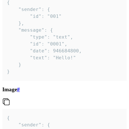
{

	"sender": {

		"id": "001"

	},

	"message": {

		"type": "text",

		"id": "0001",

		"date": 946684800,

		"text": "Hello!"

	}

}
Image
#
{

	"sender": {
