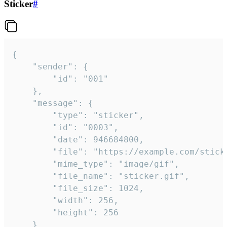
Sticker
#
{

	"sender": {

		"id": "001"

	},

	"message": {

		"type": "sticker",

		"id": "0003",

		"date": 946684800,

		"file": "https://example.com/sticker.gif",

		"mime_type": "image/gif",

		"file_name": "sticker.gif",

		"file_size": 1024,

		"width": 256,

		"height": 256

	}
