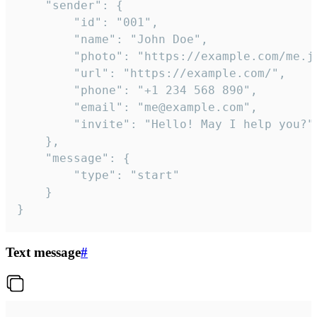
	"sender": {

		"id": "001",

		"name": "John Doe",

		"photo": "https://example.com/me.jpg",

		"url": "https://example.com/",

		"phone": "+1 234 568 890",

		"email": "me@example.com",

		"invite": "Hello! May I help you?"

	},

	"message": {

		"type": "start"

	}

}
Text message
#