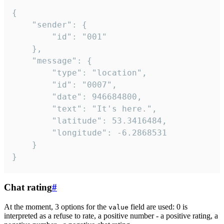
{

	"sender": {

		"id": "001"

	},

	"message": {

		"type": "location",

		"id": "0007",

		"date": 946684800,

		"text": "It's here.",

		"latitude": 53.3416484,

		"longitude": -6.2868531

	}

}
Chat rating
#
At the moment, 3 options for the
field are used: 0 is
value
interpreted as a refuse to rate, a positive number - a positive rating, a