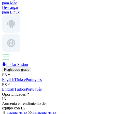
para Mac
Descargar
para Linux
Iniciar Sesión
Regístrese gratis
ES
English
Türkçe
Português
ES
English
Türkçe
Português
Oportunidades
IA
Aumenta el rendimiento del
equipo con IA
Agente de IA
Asistente de IA