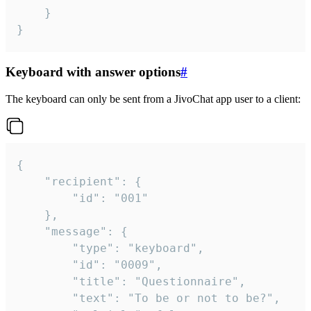
	}

}
Keyboard with answer options
#
The keyboard can only be sent from a JivoChat app user to a client:
{

	"recipient": {

		"id": "001"

	},

	"message": {

		"type": "keyboard",

		"id": "0009",

		"title": "Questionnaire",

		"text": "To be or not to be?",
