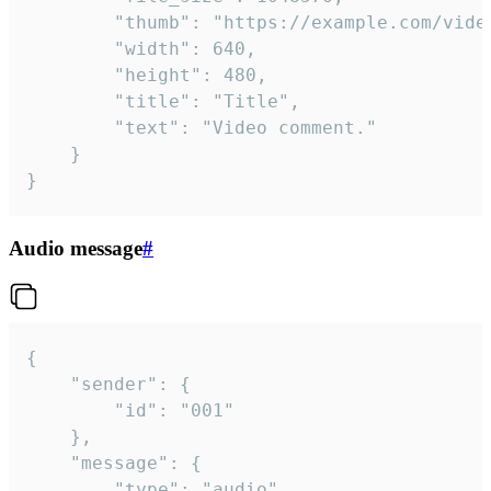
		"thumb": "https://example.com/video_thumb.png",

		"width": 640,

		"height": 480,

		"title": "Title",

		"text": "Video comment."

	}

}
Audio message
#
{

	"sender": {

		"id": "001"

	},

	"message": {

		"type": "audio",
