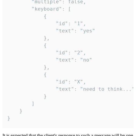
		"multiple": false,

		"keyboard": [

			{

				"id": "1",

				"text": "yes"

			},

			{

				"id": "2",

				"text": "no"

			},

			{

				"id": "X",

				"text": "need to think..."

			}

		]

	}

}
It is expected that the client's response to such a message will be one