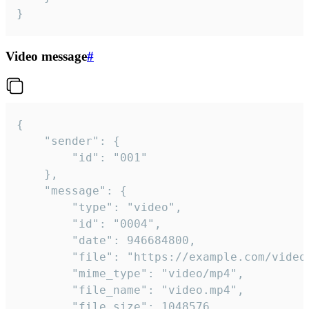
}
Video message
#
{

	"sender": {

		"id": "001"

	},

	"message": {

		"type": "video",

		"id": "0004",

		"date": 946684800,

		"file": "https://example.com/video.mp4",

		"mime_type": "video/mp4",

		"file_name": "video.mp4",

		"file_size": 1048576,
