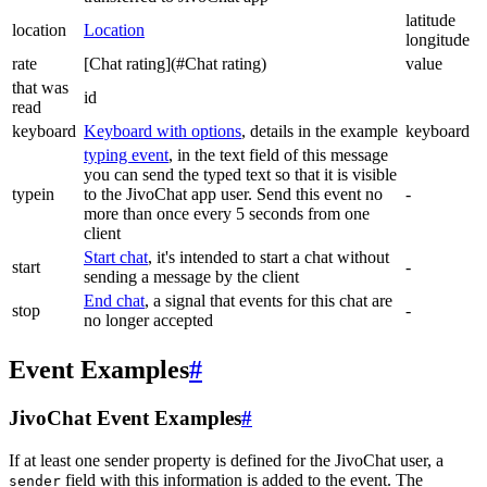
latitude
location
Location
longitude
rate
[Chat rating](#Chat rating)
value
that was
id
read
keyboard
Keyboard with options
, details in the example
keyboard
typing event
, in the text field of this message
you can send the typed text so that it is visible
typein
to the JivoChat app user. Send this event no
-
more than once every 5 seconds from one
client
Start chat
, it's intended to start a chat without
start
-
sending a message by the client
End chat
, a signal that events for this chat are
stop
-
no longer accepted
Event Examples
#
JivoChat Event Examples
#
If at least one sender property is defined for the JivoChat user, a
field with this information is added to the event. The
sender