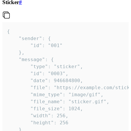
Sticker
#
{

	"sender": {

		"id": "001"

	},

	"message": {

		"type": "sticker",

		"id": "0003",

		"date": 946684800,

		"file": "https://example.com/sticker.gif",

		"mime_type": "image/gif",

		"file_name": "sticker.gif",

		"file_size": 1024,

		"width": 256,

		"height": 256

	}
