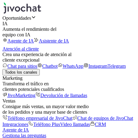
Oportunidades
IA
Aumenta el rendimiento del
equipo con IA
Agente de IA
Asistente de IA
Atención al cliente
Crea una experiencia de atención al
cliente excepcional
Chat para sitios
Chatbot
WhatsApp
Instagram
Telegram
Todos los canales
Marketing
Transforma el tráfico en
clientes potenciales cualificados
JivoMarketing
Devolución de llamadas
Ventas
Consigue más ventas, un mayor valor medio
de los pedidos y una mayor base de clientes
Teléfono empresarial de JivoChat
Chat de equipos de JivoChat
Integraciones
Teléfono Plus
Video llamadas
CRM
Agente de IA
Gestiona las preguntas