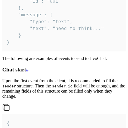
		"id": "001"

	},

	"message": {

		"type": "text",

		"text": "need to think..."

	}

}
The following are examples of events to send to JivoChat.
Chat start
#
Upon the first event from the client, it is recommended to fill the
structure. Then the
field will be enough, and the
sender
sender.id
remaining fields of this structure can be filled only when they
change.
{
