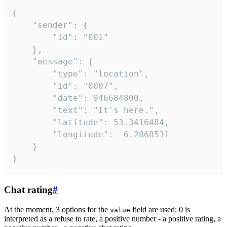
{

	"sender": {

		"id": "001"

	},

	"message": {

		"type": "location",

		"id": "0007",

		"date": 946684800,

		"text": "It's here.",

		"latitude": 53.3416484,

		"longitude": -6.2868531

	}

}
Chat rating
#
At the moment, 3 options for the
field are used: 0 is
value
interpreted as a refuse to rate, a positive number - a positive rating, a