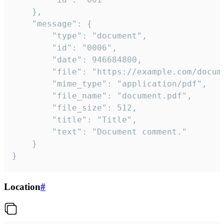
	},

	"message": {

		"type": "document",

		"id": "0006",

		"date": 946684800,

		"file": "https://example.com/document.pdf",

		"mime_type": "application/pdf",

		"file_name": "document.pdf",

		"file_size": 512,

		"title": "Title",

		"text": "Document comment."

	}

}
Location
#