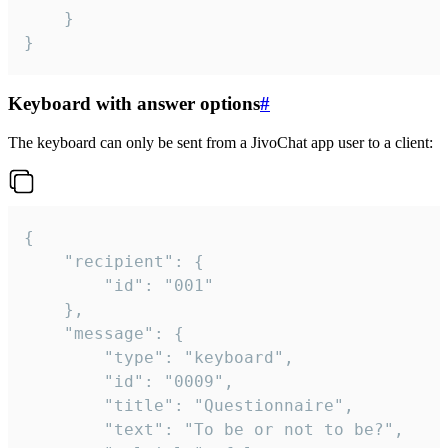
	}

}
Keyboard with answer options
#
The keyboard can only be sent from a JivoChat app user to a client:
{

	"recipient": {

		"id": "001"

	},

	"message": {

		"type": "keyboard",

		"id": "0009",

		"title": "Questionnaire",

		"text": "To be or not to be?",
