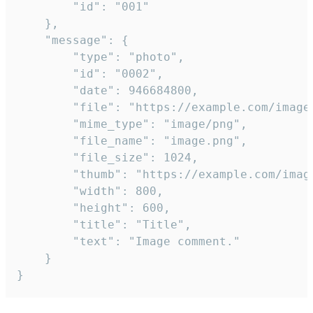
		"id": "001"

	},

	"message": {

		"type": "photo",

		"id": "0002",

		"date": 946684800,

		"file": "https://example.com/image.png",

		"mime_type": "image/png",

		"file_name": "image.png",

		"file_size": 1024,

		"thumb": "https://example.com/image_thumb.png",

		"width": 800,

		"height": 600,

		"title": "Title",

		"text": "Image comment."

	}

}