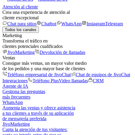
Atención al cliente
Crea una experiencia de atención al
cliente excepcional
Chat para sitios
Chatbot
WhatsApp
Instagram
Telegram
Todos los canales
Marketing
Transforma el tráfico en
clientes potenciales cualificados
JivoMarketing
Devolución de llamadas
Ventas
Consigue más ventas, un mayor valor medio
de los pedidos y una mayor base de clientes
Teléfono empresarial de JivoChat
Chat de equipos de JivoChat
Integraciones
Teléfono Plus
Video llamadas
CRM
Agente de IA
Gestiona las preguntas
más frecuentes
WhatsApp
Aumenta las ventas y ofrece asistencia
a tus clientes a través de su aplicación
de mensajería preferida
JivoMarketing
Capta la atención de tus visitantes:
capta su interés antes de que se