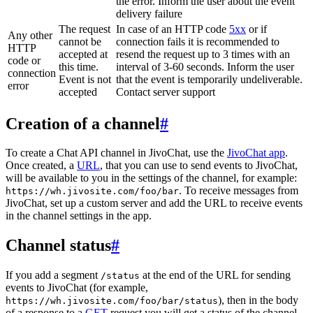
the error. Inform the user about the event
delivery failure
The request
In case of an HTTP code
5xx
or if
Any other
cannot be
connection fails it is recommended to
HTTP
accepted at
resend the request up to 3 times with an
code or
this time.
interval of 3-60 seconds. Inform the user
connection
Event is not
that the event is temporarily undeliverable.
error
accepted
Contact server support
Creation of a channel
#
To create a Chat API channel in JivoChat, use the
JivoChat app
.
Once created, a
URL
, that you can use to send events to JivoChat,
will be available to you in the settings of the channel, for example:
. To receive messages from
https://wh.jivosite.com/foo/bar
JivoChat, set up a custom server and add the URL to receive events
in the channel settings in the app.
Channel status
#
If you add a segment
at the end of the URL for sending
/status
events to JivoChat (for example,
), then in the body
https://wh.jivosite.com/foo/bar/status
of a response to a
GET
-request you will get a status of the channel,