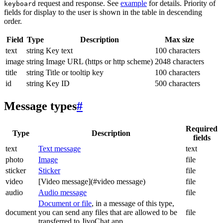
request and response. See
example
for details. Priority of
keyboard
fields for display to the user is shown in the table in descending
order.
Field
Type
Description
Max size
text
string
Key text
100 characters
image
string
Image URL (https or http scheme)
2048 characters
title
string
Title or tooltip key
100 characters
id
string
Key ID
500 characters
Message types
#
Required
Type
Description
fields
text
Text message
text
photo
Image
file
sticker
Sticker
file
video
[Video message](#video message)
file
audio
Audio message
file
Document or file
, in a message of this type,
document
you can send any files that are allowed to be
file
transferred to JivoChat app