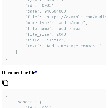
		"id": "0005",

		"date": 946684800,

		"file": "https://example.com/audio.mp3",

		"mime_type": "audio/mpeg",

		"file_name": "audio.mp3",

		"file_size": 2048,

		"title": "Title",

		"text": "Audio message comment."

	}

}
Document or file
#
{

	"sender": {

		"id": "001"
