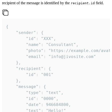
recipient of the message is identified by the
field.
recipient.id
{

	"sender": {

		"id": "XXX",

		"name": "Consultant",

		"photo": "https://example.com/avatar.png",

		"email": "info@jivosite.com"

	},

	"recipient": {

		"id": "001"

	},

	"message": {

		"type": "text",

		"id": "0000",

		"date": 946684800,

		"text": "Hello!"
