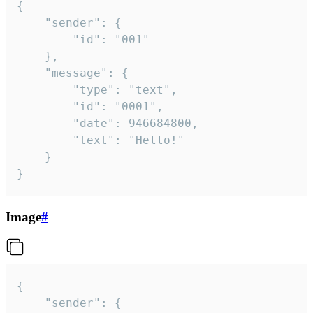
{

	"sender": {

		"id": "001"

	},

	"message": {

		"type": "text",

		"id": "0001",

		"date": 946684800,

		"text": "Hello!"

	}

}
Image
#
{

	"sender": {
