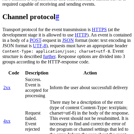
required capable of receiving and sending events.
Channel protocol
#
Transport protocol for the event transmission is
HTTPS
(at the
development stage it is allowed to use
HTTP
). An event is contained
in a body of a
POST
-request in
JSON
format (note: text encoding in
JSON format is
UTF-8
), requests must have an appropriate header
. Event
Content-Type: application/json; charset=utf-8
structure is described
further
. Response options are divided into 3
groups according to the HTTP-response code.
Code
Description
Action
Success.
Event is
2xx
Inform the user about successfull delivery
accepted for
processing
There may be a description of the error
(type of content Content-Type: text/plain;
Request
charset=utf-8) in the body of the response.
failed.
This event should not be resubmitted. It is
4xx
Event
necessary to find and correct the error of
rejected
the program or channel settings that led to