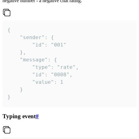
negative number - a negative chat rating.
{

	"sender": {

		"id": "001"

	},

	"message": {

		"type": "rate",

		"id": "0008",

		"value": 1

	}

}
Typing event
#