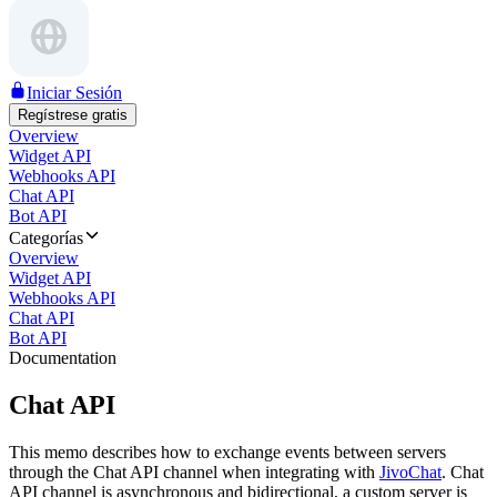
Iniciar Sesión
Regístrese gratis
Overview
Widget API
Webhooks API
Chat API
Bot API
Categorías
Overview
Widget API
Webhooks API
Chat API
Bot API
Documentation
Chat API
This memo describes how to exchange events between servers
through the Chat API channel when integrating with
JivoChat
. Chat
API channel is asynchronous and bidirectional, a custom server is