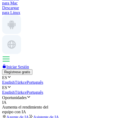
para Mac
Descargar
para Linux
Iniciar Sesión
Regístrese gratis
ES
English
Türkçe
Português
ES
English
Türkçe
Português
Oportunidades
IA
Aumenta el rendimiento del
equipo con IA
Agente de IA
Asistente de IA