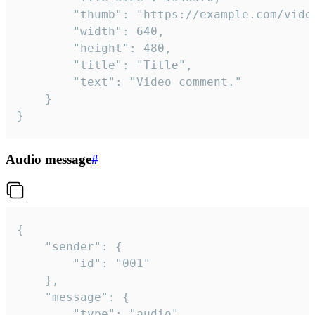
		"thumb": "https://example.com/video_thumb.png",

		"width": 640,

		"height": 480,

		"title": "Title",

		"text": "Video comment."

	}

}
Audio message
#
{

	"sender": {

		"id": "001"

	},

	"message": {

		"type": "audio",
