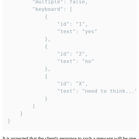
		"multiple": false,

		"keyboard": [

			{

				"id": "1",

				"text": "yes"

			},

			{

				"id": "2",

				"text": "no"

			},

			{

				"id": "X",

				"text": "need to think..."

			}

		]

	}

}
It is expected that the client's response to such a message will be one