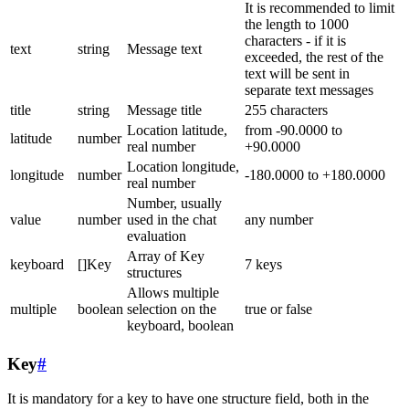
It is recommended to limit
the length to 1000
characters - if it is
text
string
Message text
exceeded, the rest of the
text will be sent in
separate text messages
title
string
Message title
255 characters
Location latitude,
from -90.0000 to
latitude
number
real number
+90.0000
Location longitude,
longitude
number
-180.0000 to +180.0000
real number
Number, usually
value
number
used in the chat
any number
evaluation
Array of Key
keyboard
[]Key
7 keys
structures
Allows multiple
multiple
boolean
selection on the
true or false
keyboard, boolean
Key
#
It is mandatory for a key to have one structure field, both in the