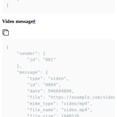
}
Video message
#
{

	"sender": {

		"id": "001"

	},

	"message": {

		"type": "video",

		"id": "0004",

		"date": 946684800,

		"file": "https://example.com/video.mp4",

		"mime_type": "video/mp4",

		"file_name": "video.mp4",

		"file_size": 1048576,
