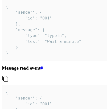
{

	"sender": {

		"id": "001"

	},

	"message": {

		"type": "typein",

		"text": "Wait a minute"

	}

}
Message read event
#
{

	"sender": {

		"id": "001"
