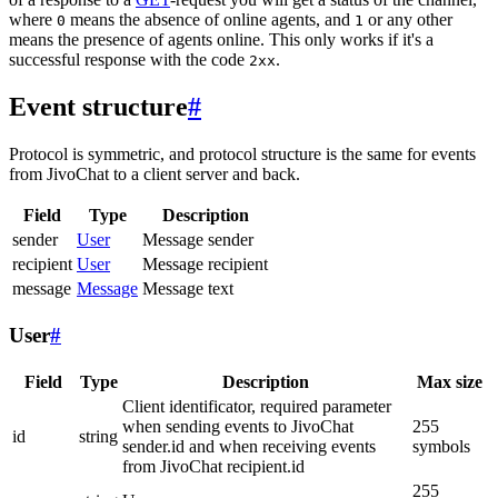
where
means the absence of online agents, and
or any other
0
1
means the presence of agents online. This only works if it's a
successful response with the code
.
2xx
Event structure
#
Protocol is symmetric, and protocol structure is the same for events
from JivoChat to a client server and back.
Field
Type
Description
sender
User
Message sender
recipient
User
Message recipient
message
Message
Message text
User
#
Field
Type
Description
Max size
Client identificator, required parameter
when sending events to JivoChat
255
id
string
sender.id and when receiving events
symbols
from JivoChat recipient.id
255