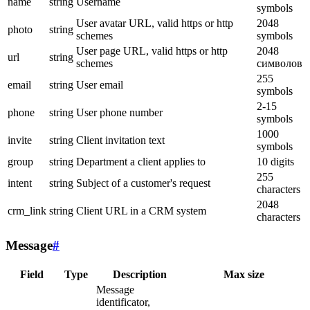
name
string
Username
symbols
User avatar URL, valid https or http
2048
photo
string
schemes
symbols
User page URL, valid https or http
2048
url
string
schemes
символов
255
email
string
User email
symbols
2-15
phone
string
User phone number
symbols
1000
invite
string
Client invitation text
symbols
group
string
Department a client applies to
10 digits
255
intent
string
Subject of a customer's request
characters
2048
crm_link
string
Client URL in a CRM system
characters
Message
#
Field
Type
Description
Max size
Message
identificator,