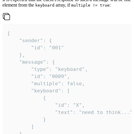
element from the
array, if
:
keyboard
multiple != true
{

	"sender": {

		"id": "001"

	},

	"message": {

		"type": "keyboard",

		"id": "0009",

		"multiple": false,

		"keyboard": [

			{

				"id": "X",

				"text": "need to think..."

			}

		]

	}
