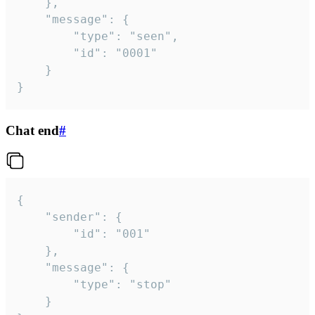
	},

	"message": {

		"type": "seen",

		"id": "0001"

	}

}
Chat end
#
{

	"sender": {

		"id": "001"

	},

	"message": {

		"type": "stop"

	}
