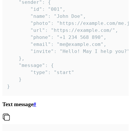
	"sender": {

		"id": "001",

		"name": "John Doe",

		"photo": "https://example.com/me.jpg",

		"url": "https://example.com/",

		"phone": "+1 234 568 890",

		"email": "me@example.com",

		"invite": "Hello! May I help you?"

	},

	"message": {

		"type": "start"

	}

}
Text message
#