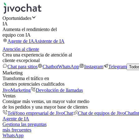
Oportunidades
IA
Aumenta el rendimiento del
equipo con IA
Agente de IA
Asistente de IA
Atención al cliente
Crea una experiencia de atención al
cliente excepcional
Chat para sitios
Chatbot
WhatsApp
Instagram
Telegram
Todos
Marketing
Transforma el tráfico en
clientes potenciales cualificados
JivoMarketing
Devolución de llamadas
Ventas
Consigue más ventas, un mayor valor medio
de los pedidos y una mayor base de clientes
Teléfono empresarial de JivoChat
Chat de equipos de JivoChat
In
Agente de IA
Gestiona las preguntas
más frecuentes
WhatsApp