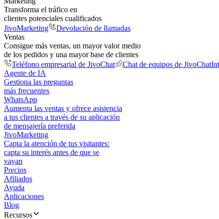
Marketing
Transforma el tráfico en
clientes potenciales cualificados
JivoMarketing
Devolución de llamadas
Ventas
Consigue más ventas, un mayor valor medio
de los pedidos y una mayor base de clientes
Teléfono empresarial de JivoChat
Chat de equipos de JivoChat
In
Agente de IA
Gestiona las preguntas
más frecuentes
WhatsApp
Aumenta las ventas y ofrece asistencia
a tus clientes a través de su aplicación
de mensajería preferida
JivoMarketing
Capta la atención de tus visitantes:
capta su interés antes de que se
vayan
Precios
Afiliados
Ayuda
Aplicaciones
Blog
Recursos