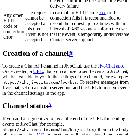
the error. Inform the user about the event
delivery failure
The request
In case of an HTTP code
5xx
or if
Any other
cannot be
connection fails it is recommended to
HTTP
accepted at
resend the request up to 3 times with an
code or
this time.
interval of 3-60 seconds. Inform the user
connection
Event is not
that the event is temporarily undeliverable.
error
accepted
Contact server support
Creation of a channel
#
To create a Chat API channel in JivoChat, use the
JivoChat app
.
Once created, a
URL
, that you can use to send events to JivoChat,
will be available to you in the settings of the channel, for example:
. To receive messages from
https://wh.jivosite.com/foo/bar
JivoChat, set up a custom server and add the URL to receive events
in the channel settings in the app.
Channel status
#
If you add a segment
at the end of the URL for sending
/status
events to JivoChat (for example,
), then in the body
https://wh.jivosite.com/foo/bar/status
of a response to a
GET
-request you will get a status of the channel,