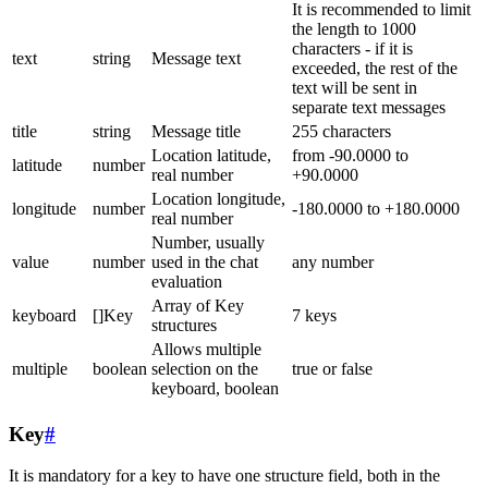
It is recommended to limit
the length to 1000
characters - if it is
text
string
Message text
exceeded, the rest of the
text will be sent in
separate text messages
title
string
Message title
255 characters
Location latitude,
from -90.0000 to
latitude
number
real number
+90.0000
Location longitude,
longitude
number
-180.0000 to +180.0000
real number
Number, usually
value
number
used in the chat
any number
evaluation
Array of Key
keyboard
[]Key
7 keys
structures
Allows multiple
multiple
boolean
selection on the
true or false
keyboard, boolean
Key
#
It is mandatory for a key to have one structure field, both in the