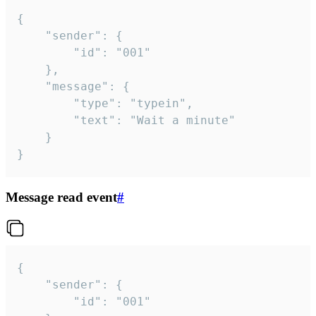
{

	"sender": {

		"id": "001"

	},

	"message": {

		"type": "typein",

		"text": "Wait a minute"

	}

}
Message read event
#
{

	"sender": {

		"id": "001"
