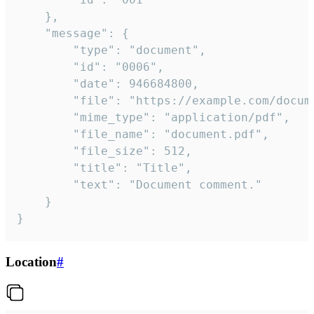
	},

	"message": {

		"type": "document",

		"id": "0006",

		"date": 946684800,

		"file": "https://example.com/document.pdf",

		"mime_type": "application/pdf",

		"file_name": "document.pdf",

		"file_size": 512,

		"title": "Title",

		"text": "Document comment."

	}

}
Location
#