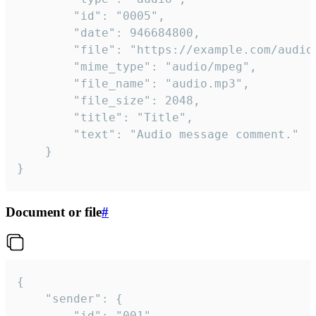
		"id": "0005",

		"date": 946684800,

		"file": "https://example.com/audio.mp3",

		"mime_type": "audio/mpeg",

		"file_name": "audio.mp3",

		"file_size": 2048,

		"title": "Title",

		"text": "Audio message comment."

	}

}
Document or file
#
{

	"sender": {

		"id": "001"
