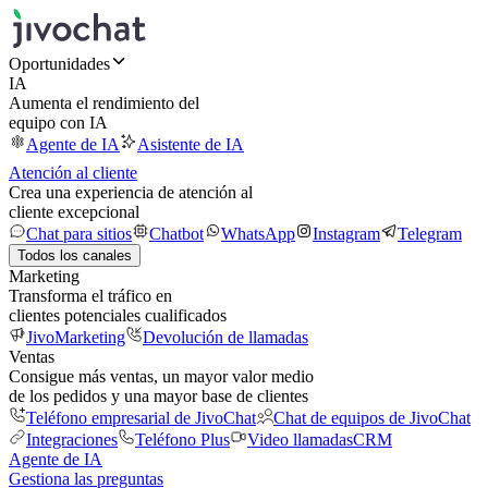
Oportunidades
IA
Aumenta el rendimiento del
equipo con IA
Agente de IA
Asistente de IA
Atención al cliente
Crea una experiencia de atención al
cliente excepcional
Chat para sitios
Chatbot
WhatsApp
Instagram
Telegram
Todos los canales
Marketing
Transforma el tráfico en
clientes potenciales cualificados
JivoMarketing
Devolución de llamadas
Ventas
Consigue más ventas, un mayor valor medio
de los pedidos y una mayor base de clientes
Teléfono empresarial de JivoChat
Chat de equipos de JivoChat
Integraciones
Teléfono Plus
Video llamadas
CRM
Agente de IA
Gestiona las preguntas