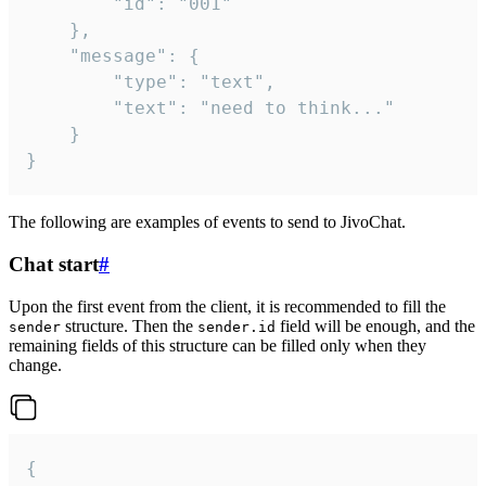
		"id": "001"

	},

	"message": {

		"type": "text",

		"text": "need to think..."

	}

}
The following are examples of events to send to JivoChat.
Chat start
#
Upon the first event from the client, it is recommended to fill the
structure. Then the
field will be enough, and the
sender
sender.id
remaining fields of this structure can be filled only when they
change.
{
