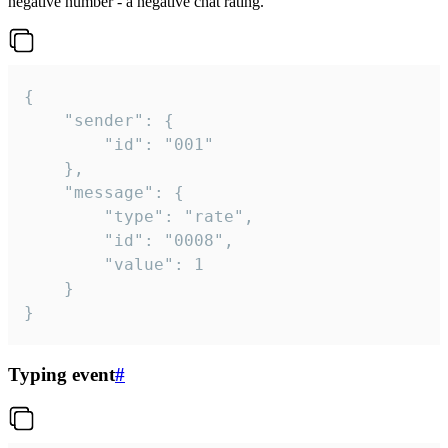
negative number - a negative chat rating.
{

	"sender": {

		"id": "001"

	},

	"message": {

		"type": "rate",

		"id": "0008",

		"value": 1

	}

}
Typing event
#