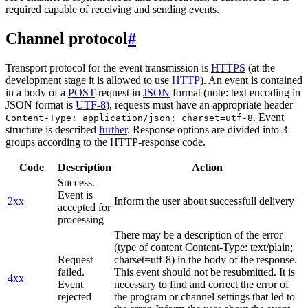
required capable of receiving and sending events.
Channel protocol
#
Transport protocol for the event transmission is
HTTPS
(at the
development stage it is allowed to use
HTTP
). An event is contained
in a body of a
POST
-request in
JSON
format (note: text encoding in
JSON format is
UTF-8
), requests must have an appropriate header
. Event
Content-Type: application/json; charset=utf-8
structure is described
further
. Response options are divided into 3
groups according to the HTTP-response code.
Code
Description
Action
Success.
Event is
2xx
Inform the user about successfull delivery
accepted for
processing
There may be a description of the error
(type of content Content-Type: text/plain;
Request
charset=utf-8) in the body of the response.
failed.
This event should not be resubmitted. It is
4xx
Event
necessary to find and correct the error of
rejected
the program or channel settings that led to