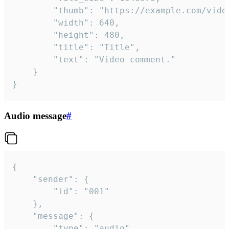
		"thumb": "https://example.com/video_thumb.png",

		"width": 640,

		"height": 480,

		"title": "Title",

		"text": "Video comment."

	}

}
Audio message
#
{

	"sender": {

		"id": "001"

	},

	"message": {

		"type": "audio",
