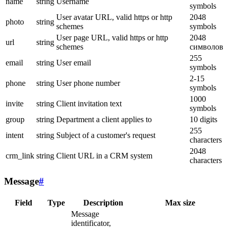
name
string
Username
symbols
User avatar URL, valid https or http
2048
photo
string
schemes
symbols
User page URL, valid https or http
2048
url
string
schemes
символов
255
email
string
User email
symbols
2-15
phone
string
User phone number
symbols
1000
invite
string
Client invitation text
symbols
group
string
Department a client applies to
10 digits
255
intent
string
Subject of a customer's request
characters
2048
crm_link
string
Client URL in a CRM system
characters
Message
#
Field
Type
Description
Max size
Message
identificator,