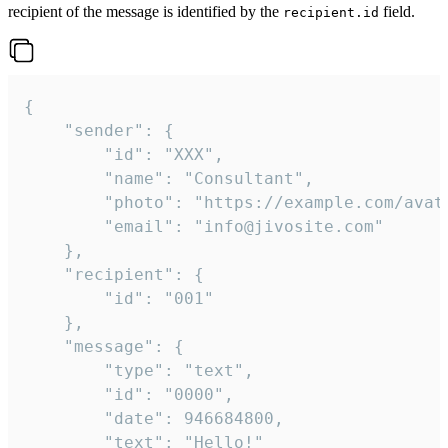
recipient of the message is identified by the
field.
recipient.id
{

	"sender": {

		"id": "XXX",

		"name": "Consultant",

		"photo": "https://example.com/avatar.png",

		"email": "info@jivosite.com"

	},

	"recipient": {

		"id": "001"

	},

	"message": {

		"type": "text",

		"id": "0000",

		"date": 946684800,

		"text": "Hello!"
