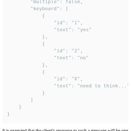
		"multiple": false,

		"keyboard": [

			{

				"id": "1",

				"text": "yes"

			},

			{

				"id": "2",

				"text": "no"

			},

			{

				"id": "X",

				"text": "need to think..."

			}

		]

	}

}
It is expected that the client's response to such a message will be one