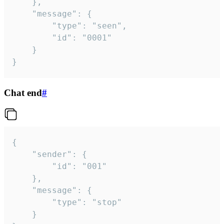
	},

	"message": {

		"type": "seen",

		"id": "0001"

	}

}
Chat end
#
{

	"sender": {

		"id": "001"

	},

	"message": {

		"type": "stop"

	}
