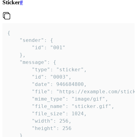
Sticker
#
{

	"sender": {

		"id": "001"

	},

	"message": {

		"type": "sticker",

		"id": "0003",

		"date": 946684800,

		"file": "https://example.com/sticker.gif",

		"mime_type": "image/gif",

		"file_name": "sticker.gif",

		"file_size": 1024,

		"width": 256,

		"height": 256

	}
