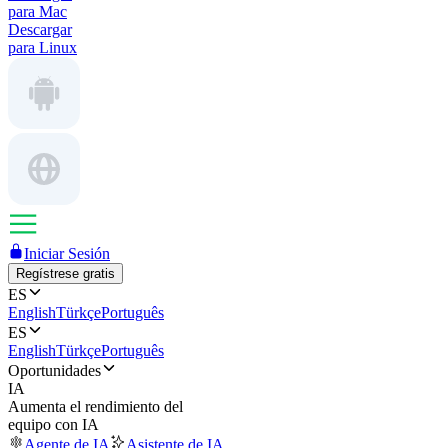
para Mac
Descargar
para Linux
Iniciar Sesión
Regístrese gratis
ES
English
Türkçe
Português
ES
English
Türkçe
Português
Oportunidades
IA
Aumenta el rendimiento del
equipo con IA
Agente de IA
Asistente de IA