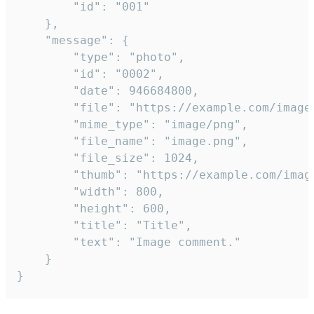
		"id": "001"

	},

	"message": {

		"type": "photo",

		"id": "0002",

		"date": 946684800,

		"file": "https://example.com/image.png",

		"mime_type": "image/png",

		"file_name": "image.png",

		"file_size": 1024,

		"thumb": "https://example.com/image_thumb.png",

		"width": 800,

		"height": 600,

		"title": "Title",

		"text": "Image comment."

	}

}