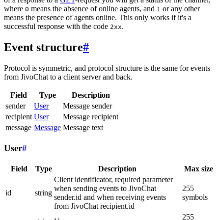
where
means the absence of online agents, and
or any other
0
1
means the presence of agents online. This only works if it's a
successful response with the code
.
2xx
Event structure
#
Protocol is symmetric, and protocol structure is the same for events
from JivoChat to a client server and back.
Field
Type
Description
sender
User
Message sender
recipient
User
Message recipient
message
Message
Message text
User
#
Field
Type
Description
Max size
Client identificator, required parameter
when sending events to JivoChat
255
id
string
sender.id and when receiving events
symbols
from JivoChat recipient.id
255