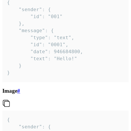
{

	"sender": {

		"id": "001"

	},

	"message": {

		"type": "text",

		"id": "0001",

		"date": 946684800,

		"text": "Hello!"

	}

}
Image
#
{

	"sender": {
