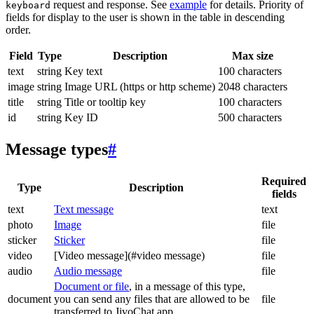
request and response. See
example
for details. Priority of
keyboard
fields for display to the user is shown in the table in descending
order.
Field
Type
Description
Max size
text
string
Key text
100 characters
image
string
Image URL (https or http scheme)
2048 characters
title
string
Title or tooltip key
100 characters
id
string
Key ID
500 characters
Message types
#
Required
Type
Description
fields
text
Text message
text
photo
Image
file
sticker
Sticker
file
video
[Video message](#video message)
file
audio
Audio message
file
Document or file
, in a message of this type,
document
you can send any files that are allowed to be
file
transferred to JivoChat app