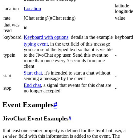
latitude
location
Location
longitude
rate
[Chat rating](#Chat rating)
value
that was
id
read
keyboard
Keyboard with options
, details in the example
keyboard
typing event
, in the text field of this message
you can send the typed text so that it is visible
typein
to the JivoChat app user. Send this event no
-
more than once every 5 seconds from one
client
Start chat
, it's intended to start a chat without
start
-
sending a message by the client
End chat
, a signal that events for this chat are
stop
-
no longer accepted
Event Examples
#
JivoChat Event Examples
#
If at least one sender property is defined for the JivoChat user, a
field with this information is added to the event. The
sender