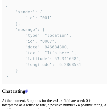
{

	"sender": {

		"id": "001"

	},

	"message": {

		"type": "location",

		"id": "0007",

		"date": 946684800,

		"text": "It's here.",

		"latitude": 53.3416484,

		"longitude": -6.2868531

	}

}
Chat rating
#
At the moment, 3 options for the
field are used: 0 is
value
interpreted as a refuse to rate, a positive number - a positive rating, a