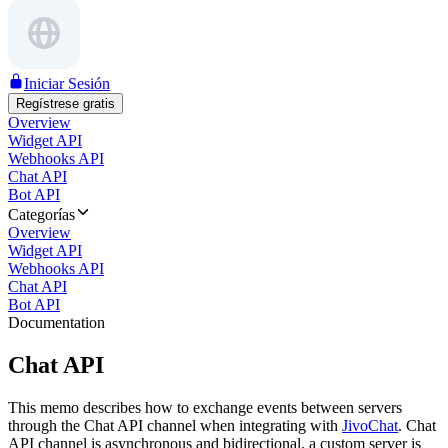
Iniciar Sesión
Regístrese gratis
Overview
Widget API
Webhooks API
Chat API
Bot API
Categorías
Overview
Widget API
Webhooks API
Chat API
Bot API
Documentation
Chat API
This memo describes how to exchange events between servers
through the Chat API channel when integrating with
JivoChat
. Chat
API channel is asynchronous and bidirectional, a custom server is