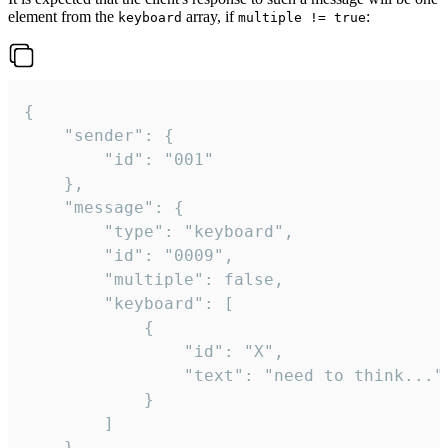
element from the
array, if
:
keyboard
multiple != true
{

	"sender": {

		"id": "001"

	},

	"message": {

		"type": "keyboard",

		"id": "0009",

		"multiple": false,

		"keyboard": [

			{

				"id": "X",

				"text": "need to think..."

			}

		]

	}
