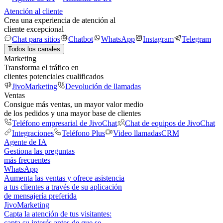
Atención al cliente
Crea una experiencia de atención al
cliente excepcional
Chat para sitios
Chatbot
WhatsApp
Instagram
Telegram
Todos los canales
Marketing
Transforma el tráfico en
clientes potenciales cualificados
JivoMarketing
Devolución de llamadas
Ventas
Consigue más ventas, un mayor valor medio
de los pedidos y una mayor base de clientes
Teléfono empresarial de JivoChat
Chat de equipos de JivoChat
Integraciones
Teléfono Plus
Video llamadas
CRM
Agente de IA
Gestiona las preguntas
más frecuentes
WhatsApp
Aumenta las ventas y ofrece asistencia
a tus clientes a través de su aplicación
de mensajería preferida
JivoMarketing
Capta la atención de tus visitantes:
capta su interés antes de que se