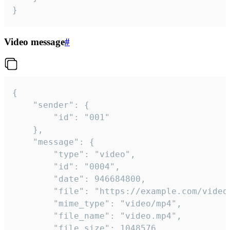
}
Video message
#
{

	"sender": {

		"id": "001"

	},

	"message": {

		"type": "video",

		"id": "0004",

		"date": 946684800,

		"file": "https://example.com/video.mp4",

		"mime_type": "video/mp4",

		"file_name": "video.mp4",

		"file_size": 1048576,
