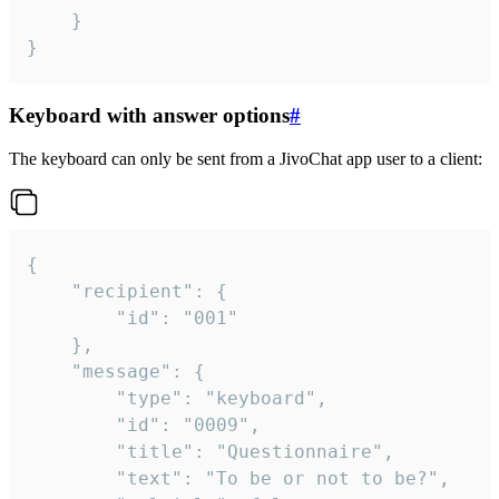
	}

}
Keyboard with answer options
#
The keyboard can only be sent from a JivoChat app user to a client:
{

	"recipient": {

		"id": "001"

	},

	"message": {

		"type": "keyboard",

		"id": "0009",

		"title": "Questionnaire",

		"text": "To be or not to be?",
