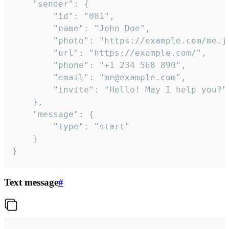
	"sender": {

		"id": "001",

		"name": "John Doe",

		"photo": "https://example.com/me.jpg",

		"url": "https://example.com/",

		"phone": "+1 234 568 890",

		"email": "me@example.com",

		"invite": "Hello! May I help you?"

	},

	"message": {

		"type": "start"

	}

}
Text message
#