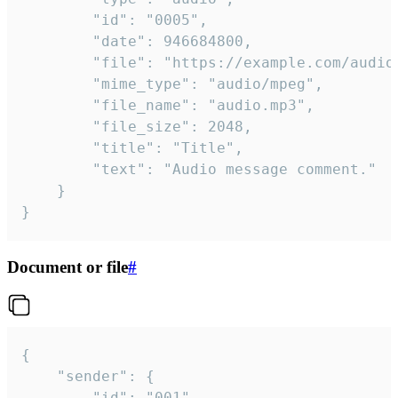
		"id": "0005",

		"date": 946684800,

		"file": "https://example.com/audio.mp3",

		"mime_type": "audio/mpeg",

		"file_name": "audio.mp3",

		"file_size": 2048,

		"title": "Title",

		"text": "Audio message comment."

	}

}
Document or file
#
{

	"sender": {

		"id": "001"
