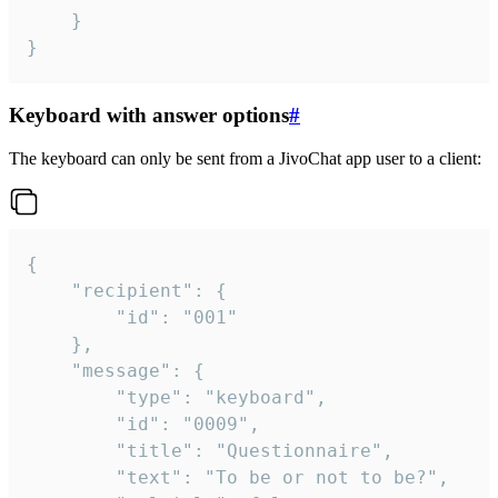
	}

}
Keyboard with answer options
#
The keyboard can only be sent from a JivoChat app user to a client:
{

	"recipient": {

		"id": "001"

	},

	"message": {

		"type": "keyboard",

		"id": "0009",

		"title": "Questionnaire",

		"text": "To be or not to be?",
