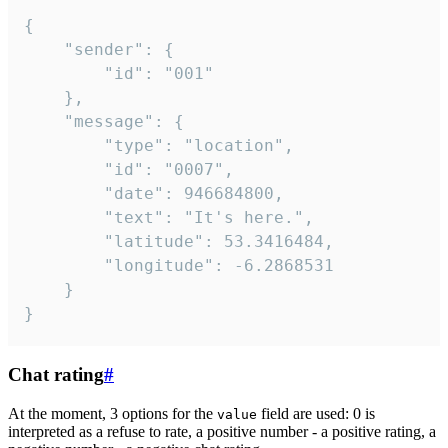
{

	"sender": {

		"id": "001"

	},

	"message": {

		"type": "location",

		"id": "0007",

		"date": 946684800,

		"text": "It's here.",

		"latitude": 53.3416484,

		"longitude": -6.2868531

	}

}
Chat rating
#
At the moment, 3 options for the
field are used: 0 is
value
interpreted as a refuse to rate, a positive number - a positive rating, a