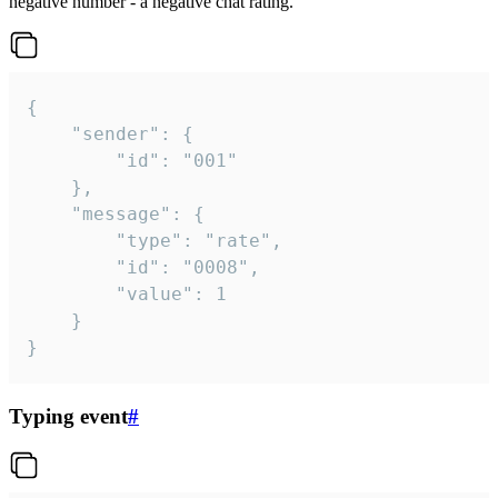
negative number - a negative chat rating.
{

	"sender": {

		"id": "001"

	},

	"message": {

		"type": "rate",

		"id": "0008",

		"value": 1

	}

}
Typing event
#