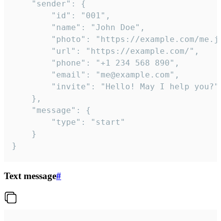
	"sender": {

		"id": "001",

		"name": "John Doe",

		"photo": "https://example.com/me.jpg",

		"url": "https://example.com/",

		"phone": "+1 234 568 890",

		"email": "me@example.com",

		"invite": "Hello! May I help you?"

	},

	"message": {

		"type": "start"

	}

}
Text message
#