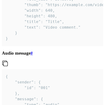
		"thumb": "https://example.com/video_thumb.png",

		"width": 640,

		"height": 480,

		"title": "Title",

		"text": "Video comment."

	}

}
Audio message
#
{

	"sender": {

		"id": "001"

	},

	"message": {

		"type": "audio",
