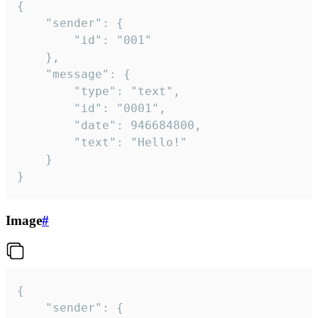
{

	"sender": {

		"id": "001"

	},

	"message": {

		"type": "text",

		"id": "0001",

		"date": 946684800,

		"text": "Hello!"

	}

}
Image
#
{

	"sender": {
