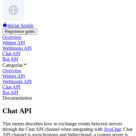
Iniciar Sesión
Regístrese gratis
Overview
Widget API
Webhooks API
Chat API
Bot API
Categorías
Overview
Widget API
Webhooks API
Chat API
Bot API
Documentation
Chat API
This memo describes how to exchange events between servers
through the Chat API channel when integrating with
JivoChat
. Chat
API channel is asynchronous and bidirectional, a custom server is