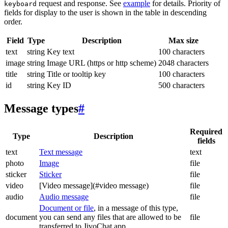
request and response. See
example
for details. Priority of
keyboard
fields for display to the user is shown in the table in descending
order.
Field
Type
Description
Max size
text
string
Key text
100 characters
image
string
Image URL (https or http scheme)
2048 characters
title
string
Title or tooltip key
100 characters
id
string
Key ID
500 characters
Message types
#
Required
Type
Description
fields
text
Text message
text
photo
Image
file
sticker
Sticker
file
video
[Video message](#video message)
file
audio
Audio message
file
Document or file
, in a message of this type,
document
you can send any files that are allowed to be
file
transferred to JivoChat app