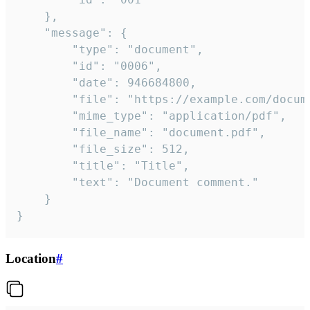
	},

	"message": {

		"type": "document",

		"id": "0006",

		"date": 946684800,

		"file": "https://example.com/document.pdf",

		"mime_type": "application/pdf",

		"file_name": "document.pdf",

		"file_size": 512,

		"title": "Title",

		"text": "Document comment."

	}

}
Location
#