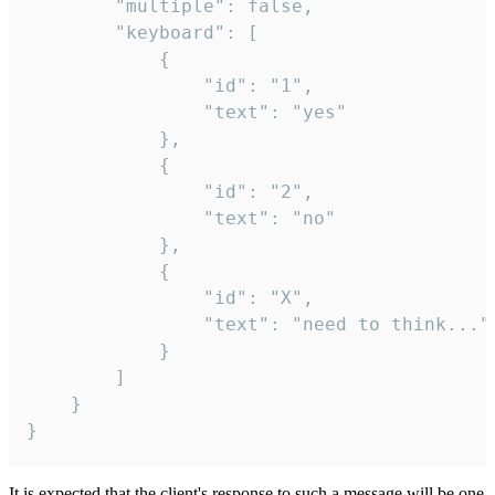
		"multiple": false,

		"keyboard": [

			{

				"id": "1",

				"text": "yes"

			},

			{

				"id": "2",

				"text": "no"

			},

			{

				"id": "X",

				"text": "need to think..."

			}

		]

	}

}
It is expected that the client's response to such a message will be one