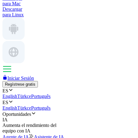
para Mac
Descargar
para Linux
Iniciar Sesión
Regístrese gratis
ES
English
Türkçe
Português
ES
English
Türkçe
Português
Oportunidades
IA
Aumenta el rendimiento del
equipo con IA
Agente de IA
Asistente de IA