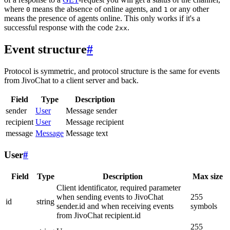
where
means the absence of online agents, and
or any other
0
1
means the presence of agents online. This only works if it's a
successful response with the code
.
2xx
Event structure
#
Protocol is symmetric, and protocol structure is the same for events
from JivoChat to a client server and back.
Field
Type
Description
sender
User
Message sender
recipient
User
Message recipient
message
Message
Message text
User
#
Field
Type
Description
Max size
Client identificator, required parameter
when sending events to JivoChat
255
id
string
sender.id and when receiving events
symbols
from JivoChat recipient.id
255