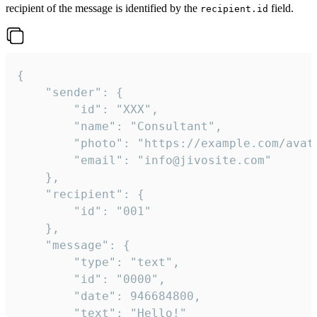
recipient of the message is identified by the
field.
recipient.id
{

	"sender": {

		"id": "XXX",

		"name": "Consultant",

		"photo": "https://example.com/avatar.png",

		"email": "info@jivosite.com"

	},

	"recipient": {

		"id": "001"

	},

	"message": {

		"type": "text",

		"id": "0000",

		"date": 946684800,

		"text": "Hello!"
