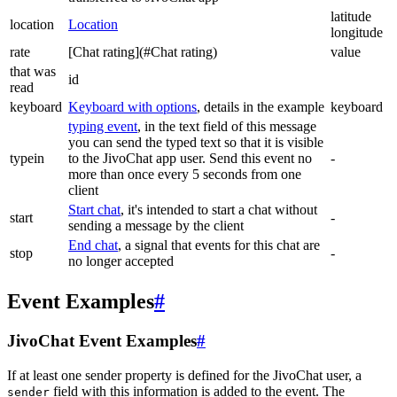
latitude
location
Location
longitude
rate
[Chat rating](#Chat rating)
value
that was
id
read
keyboard
Keyboard with options
, details in the example
keyboard
typing event
, in the text field of this message
you can send the typed text so that it is visible
typein
to the JivoChat app user. Send this event no
-
more than once every 5 seconds from one
client
Start chat
, it's intended to start a chat without
start
-
sending a message by the client
End chat
, a signal that events for this chat are
stop
-
no longer accepted
Event Examples
#
JivoChat Event Examples
#
If at least one sender property is defined for the JivoChat user, a
field with this information is added to the event. The
sender