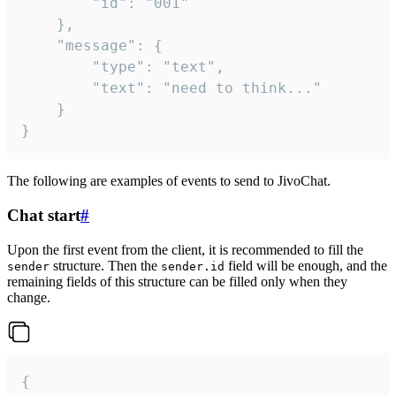
		"id": "001"

	},

	"message": {

		"type": "text",

		"text": "need to think..."

	}

}
The following are examples of events to send to JivoChat.
Chat start
#
Upon the first event from the client, it is recommended to fill the
structure. Then the
field will be enough, and the
sender
sender.id
remaining fields of this structure can be filled only when they
change.
{
