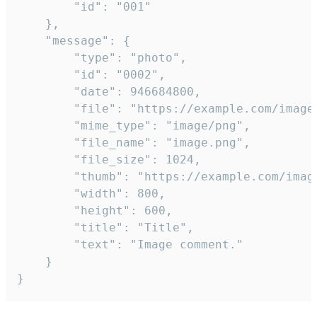
		"id": "001"

	},

	"message": {

		"type": "photo",

		"id": "0002",

		"date": 946684800,

		"file": "https://example.com/image.png",

		"mime_type": "image/png",

		"file_name": "image.png",

		"file_size": 1024,

		"thumb": "https://example.com/image_thumb.png",

		"width": 800,

		"height": 600,

		"title": "Title",

		"text": "Image comment."

	}

}