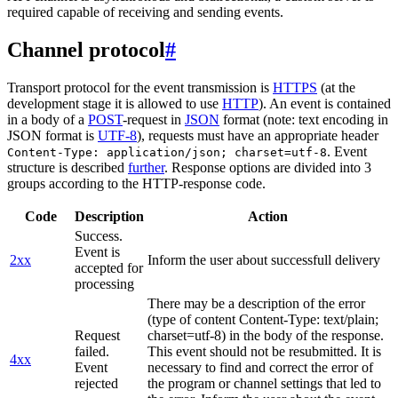
required capable of receiving and sending events.
Channel protocol
#
Transport protocol for the event transmission is
HTTPS
(at the
development stage it is allowed to use
HTTP
). An event is contained
in a body of a
POST
-request in
JSON
format (note: text encoding in
JSON format is
UTF-8
), requests must have an appropriate header
. Event
Content-Type: application/json; charset=utf-8
structure is described
further
. Response options are divided into 3
groups according to the HTTP-response code.
Code
Description
Action
Success.
Event is
2xx
Inform the user about successfull delivery
accepted for
processing
There may be a description of the error
(type of content Content-Type: text/plain;
Request
charset=utf-8) in the body of the response.
failed.
This event should not be resubmitted. It is
4xx
Event
necessary to find and correct the error of
rejected
the program or channel settings that led to