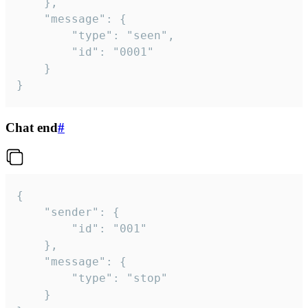
	},

	"message": {

		"type": "seen",

		"id": "0001"

	}

}
Chat end
#
{

	"sender": {

		"id": "001"

	},

	"message": {

		"type": "stop"

	}
