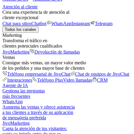
Atención al cliente
Crea una experiencia de atención al
cliente excepcional
Chat para sitios
Chatbot
WhatsApp
Instagram
Telegram
Todos los canales
Marketing
Transforma el tráfico en
clientes potenciales cualificados
JivoMarketing
Devolución de llamadas
Ventas
Consigue más ventas, un mayor valor medio
de los pedidos y una mayor base de clientes
Teléfono empresarial de JivoChat
Chat de equipos de JivoChat
Integraciones
Teléfono Plus
Video llamadas
CRM
Agente de IA
Gestiona las preguntas
más frecuentes
WhatsApp
Aumenta las ventas y ofrece asistencia
a tus clientes a través de su aplicación
de mensajería preferida
JivoMarketing
Capta la atención de tus visitantes:
capta su interés antes de que se