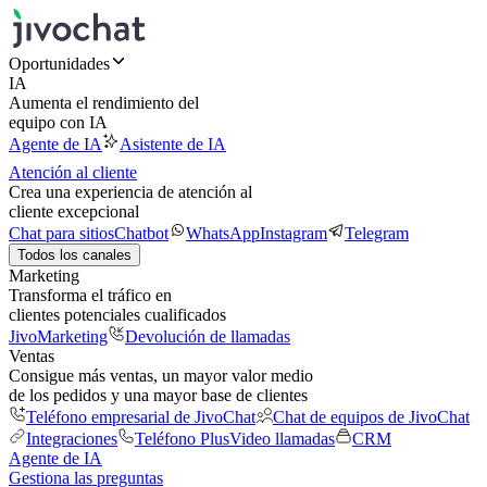
Oportunidades
IA
Aumenta el rendimiento del
equipo con IA
Agente de IA
Asistente de IA
Atención al cliente
Crea una experiencia de atención al
cliente excepcional
Chat para sitios
Chatbot
WhatsApp
Instagram
Telegram
Todos los canales
Marketing
Transforma el tráfico en
clientes potenciales cualificados
JivoMarketing
Devolución de llamadas
Ventas
Consigue más ventas, un mayor valor medio
de los pedidos y una mayor base de clientes
Teléfono empresarial de JivoChat
Chat de equipos de JivoChat
Integraciones
Teléfono Plus
Video llamadas
CRM
Agente de IA
Gestiona las preguntas