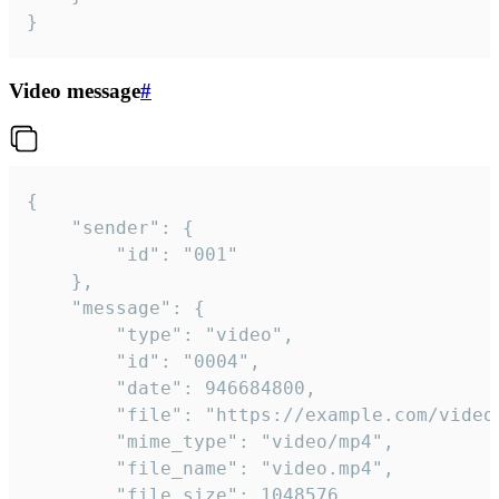
}
Video message
#
{

	"sender": {

		"id": "001"

	},

	"message": {

		"type": "video",

		"id": "0004",

		"date": 946684800,

		"file": "https://example.com/video.mp4",

		"mime_type": "video/mp4",

		"file_name": "video.mp4",

		"file_size": 1048576,
