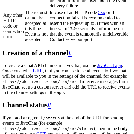
the error. Inform the user about the event
delivery failure
The request
In case of an HTTP code
5xx
or if
Any other
cannot be
connection fails it is recommended to
HTTP
accepted at
resend the request up to 3 times with an
code or
this time.
interval of 3-60 seconds. Inform the user
connection
Event is not
that the event is temporarily undeliverable.
error
accepted
Contact server support
Creation of a channel
#
To create a Chat API channel in JivoChat, use the
JivoChat app
.
Once created, a
URL
, that you can use to send events to JivoChat,
will be available to you in the settings of the channel, for example:
. To receive messages from
https://wh.jivosite.com/foo/bar
JivoChat, set up a custom server and add the URL to receive events
in the channel settings in the app.
Channel status
#
If you add a segment
at the end of the URL for sending
/status
events to JivoChat (for example,
), then in the body
https://wh.jivosite.com/foo/bar/status
of a response to a
GET
-request you will get a status of the channel,