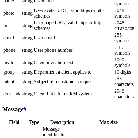
name
string
Username
symbols
User avatar URL, valid https or http
2048
photo
string
schemes
symbols
User page URL, valid https or http
2048
url
string
schemes
символов
255
email
string
User email
symbols
2-15
phone
string
User phone number
symbols
1000
invite
string
Client invitation text
symbols
group
string
Department a client applies to
10 digits
255
intent
string
Subject of a customer's request
characters
2048
crm_link
string
Client URL in a CRM system
characters
Message
#
Field
Type
Description
Max size
Message
identificator,