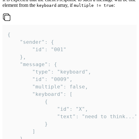
element from the
array, if
:
keyboard
multiple != true
{

	"sender": {

		"id": "001"

	},

	"message": {

		"type": "keyboard",

		"id": "0009",

		"multiple": false,

		"keyboard": [

			{

				"id": "X",

				"text": "need to think..."

			}

		]

	}
