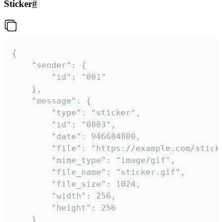
Sticker
#
{

	"sender": {

		"id": "001"

	},

	"message": {

		"type": "sticker",

		"id": "0003",

		"date": 946684800,

		"file": "https://example.com/sticker.gif",

		"mime_type": "image/gif",

		"file_name": "sticker.gif",

		"file_size": 1024,

		"width": 256,

		"height": 256

	}
