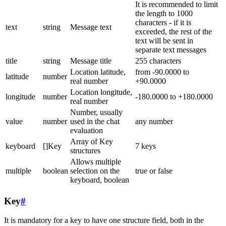
It is recommended to limit
the length to 1000
characters - if it is
text
string
Message text
exceeded, the rest of the
text will be sent in
separate text messages
title
string
Message title
255 characters
Location latitude,
from -90.0000 to
latitude
number
real number
+90.0000
Location longitude,
longitude
number
-180.0000 to +180.0000
real number
Number, usually
value
number
used in the chat
any number
evaluation
Array of Key
keyboard
[]Key
7 keys
structures
Allows multiple
multiple
boolean
selection on the
true or false
keyboard, boolean
Key
#
It is mandatory for a key to have one structure field, both in the