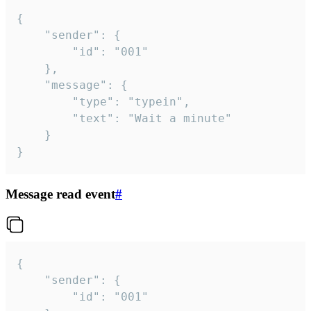
{

	"sender": {

		"id": "001"

	},

	"message": {

		"type": "typein",

		"text": "Wait a minute"

	}

}
Message read event
#
{

	"sender": {

		"id": "001"
