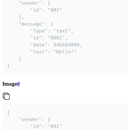
	"sender": {

		"id": "001"

	},

	"message": {

		"type": "text",

		"id": "0001",

		"date": 946684800,

		"text": "Hello!"

	}

}
Image
#
{

	"sender": {

		"id": "001"
