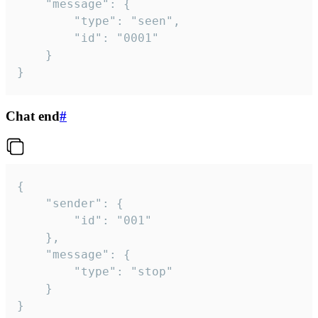
	"message": {

		"type": "seen",

		"id": "0001"

	}

}
Chat end
#
{

	"sender": {

		"id": "001"

	},

	"message": {

		"type": "stop"

	}

}