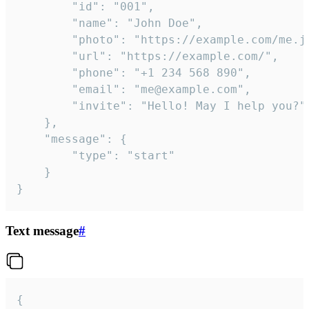
		"id": "001",

		"name": "John Doe",

		"photo": "https://example.com/me.jpg",

		"url": "https://example.com/",

		"phone": "+1 234 568 890",

		"email": "me@example.com",

		"invite": "Hello! May I help you?"

	},

	"message": {

		"type": "start"

	}

}
Text message
#
{
