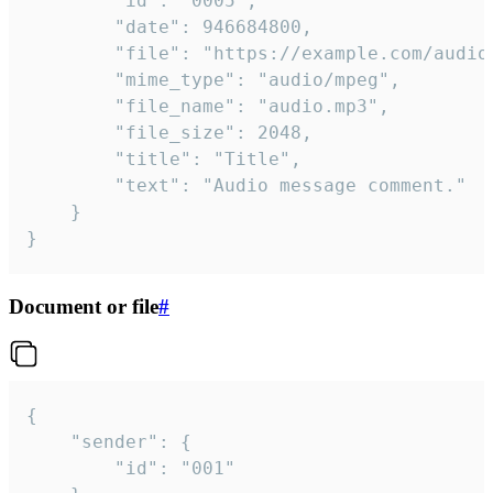
		"id": "0005",

		"date": 946684800,

		"file": "https://example.com/audio.mp3",

		"mime_type": "audio/mpeg",

		"file_name": "audio.mp3",

		"file_size": 2048,

		"title": "Title",

		"text": "Audio message comment."

	}

}
Document or file
#
{

	"sender": {

		"id": "001"
