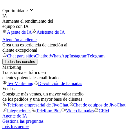
Oportunidades
IA
Aumenta el rendimiento del
equipo con IA
Agente de IA
Asistente de IA
Atención al cliente
Crea una experiencia de atención al
cliente excepcional
Chat para sitios
Chatbot
WhatsApp
Instagram
Telegram
Todos los canales
Marketing
Transforma el tráfico en
clientes potenciales cualificados
JivoMarketing
Devolución de llamadas
Ventas
Consigue más ventas, un mayor valor medio
de los pedidos y una mayor base de clientes
Teléfono empresarial de JivoChat
Chat de equipos de JivoChat
Integraciones
Teléfono Plus
Video llamadas
CRM
Agente de IA
Gestiona las preguntas
más frecuentes