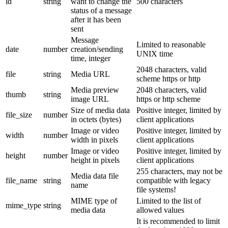
id
string
want to change the
500 characters
status of a message
after it has been
sent
Message
Limited to reasonable
date
number
creation/sending
UNIX time
time, integer
2048 characters, valid
file
string
Media URL
scheme https or http
Media preview
2048 characters, valid
thumb
string
image URL
https or http scheme
Size of media data
Positive integer, limited by
file_size
number
in octets (bytes)
client applications
Image or video
Positive integer, limited by
width
number
width in pixels
client applications
Image or video
Positive integer, limited by
height
number
height in pixels
client applications
255 characters, may not be
Media data file
file_name
string
compatible with legacy
name
file systems!
MIME type of
Limited to the list of
mime_type
string
media data
allowed values
It is recommended to limit