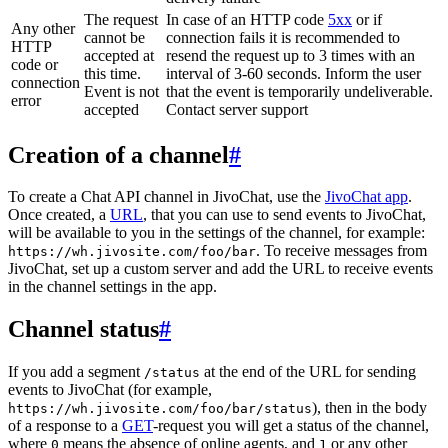
The request
In case of an HTTP code
5xx
or if
Any other
cannot be
connection fails it is recommended to
HTTP
accepted at
resend the request up to 3 times with an
code or
this time.
interval of 3-60 seconds. Inform the user
connection
Event is not
that the event is temporarily undeliverable.
error
accepted
Contact server support
Creation of a channel
#
To create a Chat API channel in JivoChat, use the
JivoChat app
.
Once created, a
URL
, that you can use to send events to JivoChat,
will be available to you in the settings of the channel, for example:
. To receive messages from
https://wh.jivosite.com/foo/bar
JivoChat, set up a custom server and add the URL to receive events
in the channel settings in the app.
Channel status
#
If you add a segment
at the end of the URL for sending
/status
events to JivoChat (for example,
), then in the body
https://wh.jivosite.com/foo/bar/status
of a response to a
GET
-request you will get a status of the channel,
where
means the absence of online agents, and
or any other
0
1