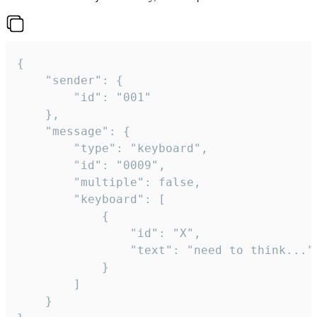
{

	"sender": {

		"id": "001"

	},

	"message": {

		"type": "keyboard",

		"id": "0009",

		"multiple": false,

		"keyboard": [

			{

				"id": "X",

				"text": "need to think..."

			}

		]

	}
