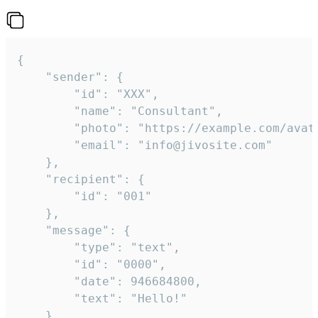
{

	"sender": {

		"id": "XXX",

		"name": "Consultant",

		"photo": "https://example.com/avatar.png",

		"email": "info@jivosite.com"

	},

	"recipient": {

		"id": "001"

	},

	"message": {

		"type": "text",

		"id": "0000",

		"date": 946684800,

		"text": "Hello!"

	}
