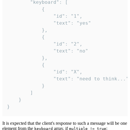
		"keyboard": [

			{

				"id": "1",

				"text": "yes"

			},

			{

				"id": "2",

				"text": "no"

			},

			{

				"id": "X",

				"text": "need to think..."

			}

		]

	}

}
It is expected that the client's response to such a message will be one
element from the
array, if
:
keyboard
multiple != true