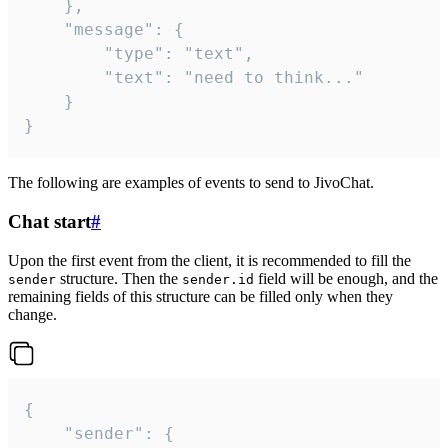
	},

	"message": {

		"type": "text",

		"text": "need to think..."

	}

}
The following are examples of events to send to JivoChat.
Chat start
#
Upon the first event from the client, it is recommended to fill the
structure. Then the
field will be enough, and the
sender
sender.id
remaining fields of this structure can be filled only when they
change.
{

	"sender": {
