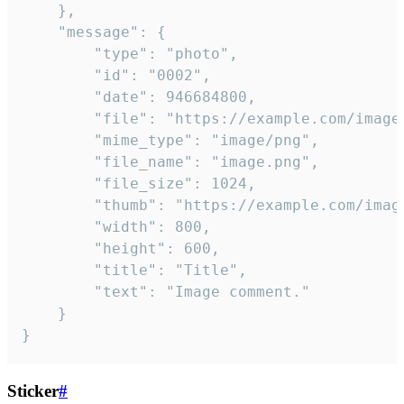
	},

	"message": {

		"type": "photo",

		"id": "0002",

		"date": 946684800,

		"file": "https://example.com/image.png",

		"mime_type": "image/png",

		"file_name": "image.png",

		"file_size": 1024,

		"thumb": "https://example.com/image_thumb.png",

		"width": 800,

		"height": 600,

		"title": "Title",

		"text": "Image comment."

	}

}
Sticker
#