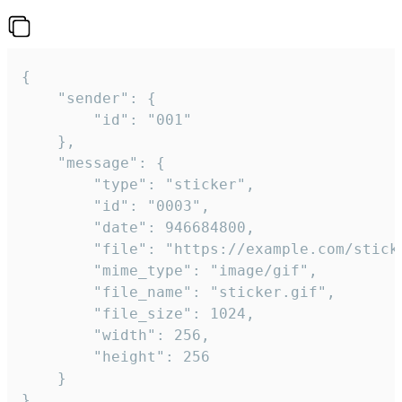
{

	"sender": {

		"id": "001"

	},

	"message": {

		"type": "sticker",

		"id": "0003",

		"date": 946684800,

		"file": "https://example.com/sticker.gif",

		"mime_type": "image/gif",

		"file_name": "sticker.gif",

		"file_size": 1024,

		"width": 256,

		"height": 256

	}

}