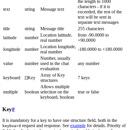
the length to 1000
characters - if it is
text
string
Message text
exceeded, the rest of the
text will be sent in
separate text messages
title
string
Message title
255 characters
Location latitude,
from -90.0000 to
latitude
number
real number
+90.0000
Location longitude,
longitude
number
-180.0000 to +180.0000
real number
Number, usually
value
number
used in the chat
any number
evaluation
Array of Key
keyboard
[]Key
7 keys
structures
Allows multiple
multiple
boolean
selection on the
true or false
keyboard, boolean
Key
#
It is mandatory for a key to have one structure field, both in the
request and response. See
example
for details. Priority of
keyboard