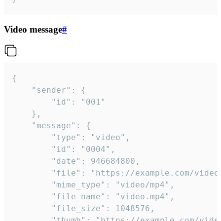
Video message
#
{

	"sender": {

		"id": "001"

	},

	"message": {

		"type": "video",

		"id": "0004",

		"date": 946684800,

		"file": "https://example.com/video.mp4",

		"mime_type": "video/mp4",

		"file_name": "video.mp4",

		"file_size": 1048576,

		"thumb": "https://example.com/video_thumb.png",
