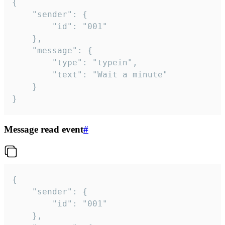
{

	"sender": {

		"id": "001"

	},

	"message": {

		"type": "typein",

		"text": "Wait a minute"

	}

}
Message read event
#
{

	"sender": {

		"id": "001"

	},
