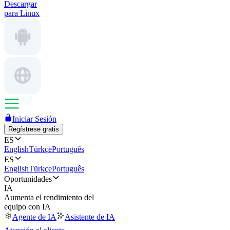
Descargar
para Linux
Iniciar Sesión
Regístrese gratis
ES
English
Türkçe
Português
ES
English
Türkçe
Português
Oportunidades
IA
Aumenta el rendimiento del
equipo con IA
Agente de IA
Asistente de IA