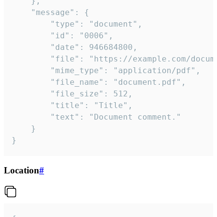
	},

	"message": {

		"type": "document",

		"id": "0006",

		"date": 946684800,

		"file": "https://example.com/document.pdf",

		"mime_type": "application/pdf",

		"file_name": "document.pdf",

		"file_size": 512,

		"title": "Title",

		"text": "Document comment."

	}

}
Location
#