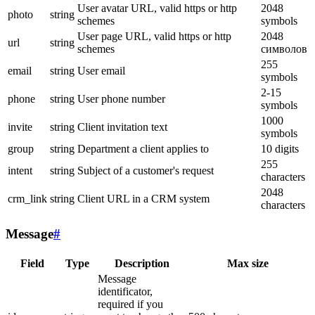
User avatar URL, valid https or http
2048
photo
string
schemes
symbols
User page URL, valid https or http
2048
url
string
schemes
символов
255
email
string
User email
symbols
2-15
phone
string
User phone number
symbols
1000
invite
string
Client invitation text
symbols
group
string
Department a client applies to
10 digits
255
intent
string
Subject of a customer's request
characters
2048
crm_link
string
Client URL in a CRM system
characters
Message
#
Field
Type
Description
Max size
Message
identificator,
required if you