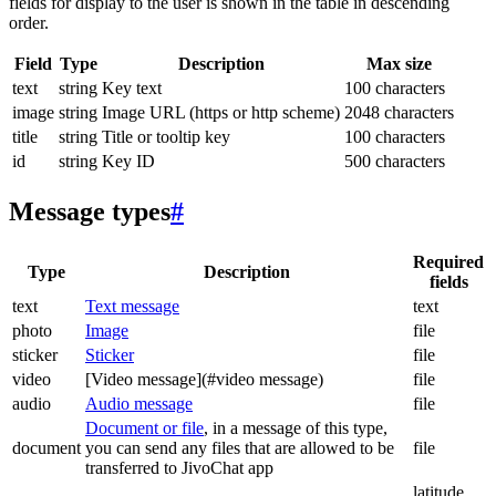
fields for display to the user is shown in the table in descending
order.
Field
Type
Description
Max size
text
string
Key text
100 characters
image
string
Image URL (https or http scheme)
2048 characters
title
string
Title or tooltip key
100 characters
id
string
Key ID
500 characters
Message types
#
Required
Type
Description
fields
text
Text message
text
photo
Image
file
sticker
Sticker
file
video
[Video message](#video message)
file
audio
Audio message
file
Document or file
, in a message of this type,
document
you can send any files that are allowed to be
file
transferred to JivoChat app
latitude