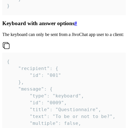
}
Keyboard with answer options
#
The keyboard can only be sent from a JivoChat app user to a client:
{

	"recipient": {

		"id": "001"

	},

	"message": {

		"type": "keyboard",

		"id": "0009",

		"title": "Questionnaire",

		"text": "To be or not to be?",

		"multiple": false,
