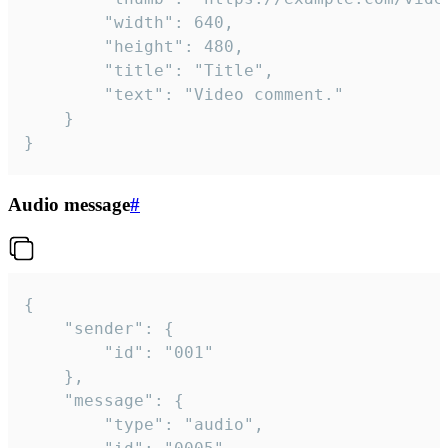
		"width": 640,

		"height": 480,

		"title": "Title",

		"text": "Video comment."

	}

}
Audio message
#
{

	"sender": {

		"id": "001"

	},

	"message": {

		"type": "audio",
