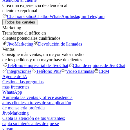
Atención al cliente
Crea una experiencia de atención al
cliente excepcional
Chat para sitios
Chatbot
WhatsApp
Instagram
Telegram
Todos los canales
Marketing
Transforma el tráfico en
clientes potenciales cualificados
JivoMarketing
Devolución de llamadas
Ventas
Consigue más ventas, un mayor valor medio
de los pedidos y una mayor base de clientes
Teléfono empresarial de JivoChat
Chat de equipos de JivoChat
Integraciones
Teléfono Plus
Video llamadas
CRM
Agente de IA
Gestiona las preguntas
más frecuentes
WhatsApp
Aumenta las ventas y ofrece asistencia
a tus clientes a través de su aplicación
de mensajería preferida
JivoMarketing
Capta la atención de tus visitantes:
capta su interés antes de que se
vayan