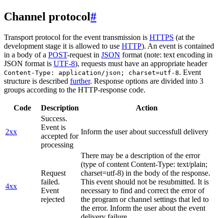
Channel protocol
#
Transport protocol for the event transmission is
HTTPS
(at the
development stage it is allowed to use
HTTP
). An event is contained
in a body of a
POST
-request in
JSON
format (note: text encoding in
JSON format is
UTF-8
), requests must have an appropriate header
. Event
Content-Type: application/json; charset=utf-8
structure is described
further
. Response options are divided into 3
groups according to the HTTP-response code.
Code
Description
Action
Success.
Event is
2xx
Inform the user about successfull delivery
accepted for
processing
There may be a description of the error
(type of content Content-Type: text/plain;
Request
charset=utf-8) in the body of the response.
failed.
This event should not be resubmitted. It is
4xx
Event
necessary to find and correct the error of
rejected
the program or channel settings that led to
the error. Inform the user about the event
delivery failure