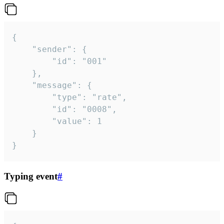
{

	"sender": {

		"id": "001"

	},

	"message": {

		"type": "rate",

		"id": "0008",

		"value": 1

	}

}
Typing event
#