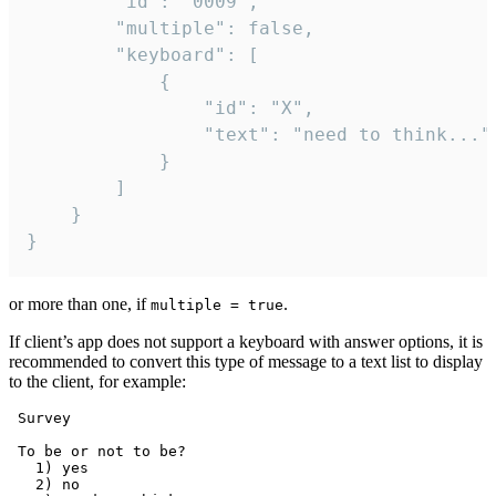
		"id": "0009",

		"multiple": false,

		"keyboard": [

			{

				"id": "X",

				"text": "need to think..."

			}

		]

	}

}
or more than one, if
.
multiple = true
If client’s app does not support a keyboard with answer options, it is
recommended to convert this type of message to a text list to display
to the client, for example:
 Survey

 To be or not to be?

   1) yes

   2) no
