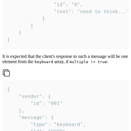
				"id": "X",

				"text": "need to think..."

			}

		]

	}

}
It is expected that the client's response to such a message will be one
element from the
array, if
:
keyboard
multiple != true
{

	"sender": {

		"id": "001"

	},

	"message": {

		"type": "keyboard",
