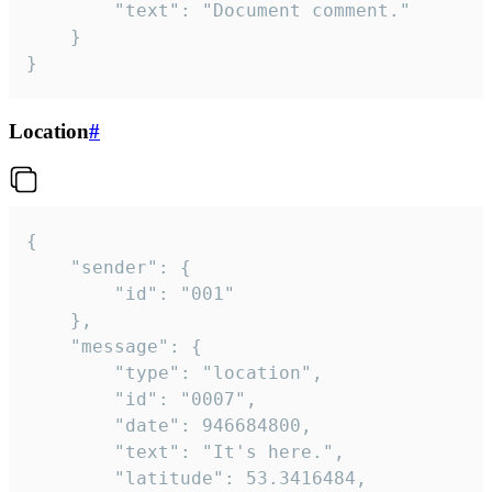
		"text": "Document comment."

	}

}
Location
#
{

	"sender": {

		"id": "001"

	},

	"message": {

		"type": "location",

		"id": "0007",

		"date": 946684800,

		"text": "It's here.",

		"latitude": 53.3416484,
