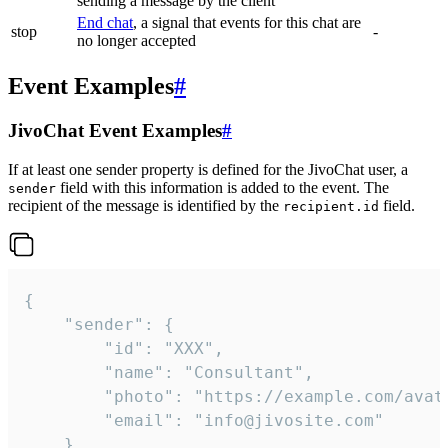
sending a message by the client
End chat
, a signal that events for this chat are
stop
-
no longer accepted
Event Examples
#
JivoChat Event Examples
#
If at least one sender property is defined for the JivoChat user, a
field with this information is added to the event. The
sender
recipient of the message is identified by the
field.
recipient.id
{

	"sender": {

		"id": "XXX",

		"name": "Consultant",

		"photo": "https://example.com/avatar.png",

		"email": "info@jivosite.com"

	},
