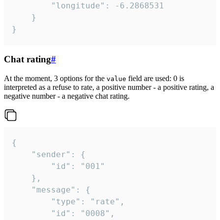
		"longitude": -6.2868531

	}

}
Chat rating
#
At the moment, 3 options for the
field are used: 0 is
value
interpreted as a refuse to rate, a positive number - a positive rating, a
negative number - a negative chat rating.
{

	"sender": {

		"id": "001"

	},

	"message": {

		"type": "rate",

		"id": "0008",
