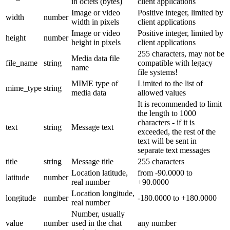
in octets (bytes)
client applications
Image or video
Positive integer, limited by
width
number
width in pixels
client applications
Image or video
Positive integer, limited by
height
number
height in pixels
client applications
255 characters, may not be
Media data file
file_name
string
compatible with legacy
name
file systems!
MIME type of
Limited to the list of
mime_type
string
media data
allowed values
It is recommended to limit
the length to 1000
characters - if it is
text
string
Message text
exceeded, the rest of the
text will be sent in
separate text messages
title
string
Message title
255 characters
Location latitude,
from -90.0000 to
latitude
number
real number
+90.0000
Location longitude,
longitude
number
-180.0000 to +180.0000
real number
Number, usually
value
number
used in the chat
any number