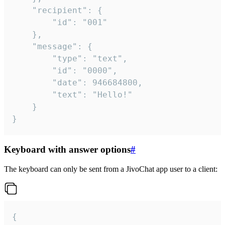
	"recipient": {

		"id": "001"

	},

	"message": {

		"type": "text",

		"id": "0000",

		"date": 946684800,

		"text": "Hello!"

	}

}
Keyboard with answer options
#
The keyboard can only be sent from a JivoChat app user to a client:
{
