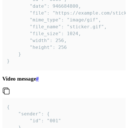
		"date": 946684800,

		"file": "https://example.com/sticker.gif",

		"mime_type": "image/gif",

		"file_name": "sticker.gif",

		"file_size": 1024,

		"width": 256,

		"height": 256

	}

}
Video message
#
{

	"sender": {

		"id": "001"

	},
