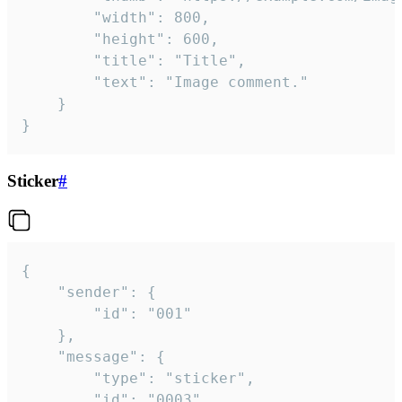
		"width": 800,

		"height": 600,

		"title": "Title",

		"text": "Image comment."

	}

}
Sticker
#
{

	"sender": {

		"id": "001"

	},

	"message": {

		"type": "sticker",

		"id": "0003",
