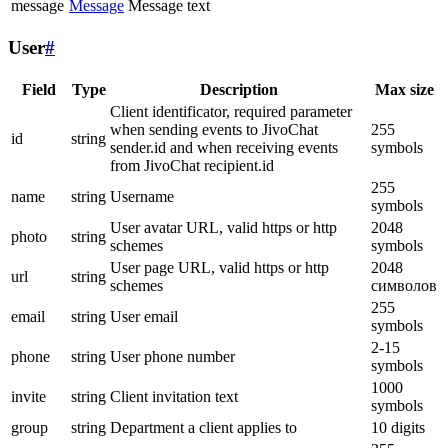
message
Message
Message text
User
#
Field
Type
Description
Max size
Client identificator, required parameter
when sending events to JivoChat
255
id
string
sender.id and when receiving events
symbols
from JivoChat recipient.id
255
name
string
Username
symbols
User avatar URL, valid https or http
2048
photo
string
schemes
symbols
User page URL, valid https or http
2048
url
string
schemes
символов
255
email
string
User email
symbols
2-15
phone
string
User phone number
symbols
1000
invite
string
Client invitation text
symbols
group
string
Department a client applies to
10 digits