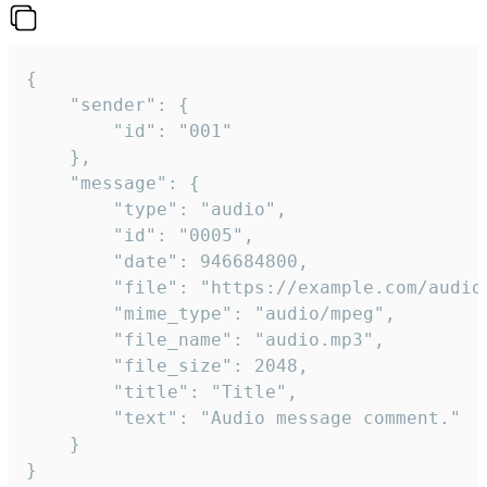
{

	"sender": {

		"id": "001"

	},

	"message": {

		"type": "audio",

		"id": "0005",

		"date": 946684800,

		"file": "https://example.com/audio.mp3",

		"mime_type": "audio/mpeg",

		"file_name": "audio.mp3",

		"file_size": 2048,

		"title": "Title",

		"text": "Audio message comment."

	}

}