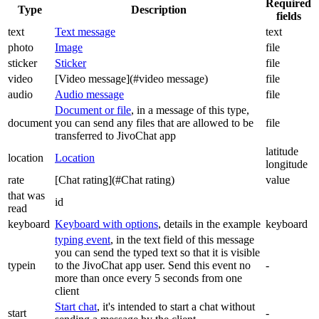
Required
Type
Description
fields
text
Text message
text
photo
Image
file
sticker
Sticker
file
video
[Video message](#video message)
file
audio
Audio message
file
Document or file
, in a message of this type,
document
you can send any files that are allowed to be
file
transferred to JivoChat app
latitude
location
Location
longitude
rate
[Chat rating](#Chat rating)
value
that was
id
read
keyboard
Keyboard with options
, details in the example
keyboard
typing event
, in the text field of this message
you can send the typed text so that it is visible
typein
to the JivoChat app user. Send this event no
-
more than once every 5 seconds from one
client
Start chat
, it's intended to start a chat without
start
-