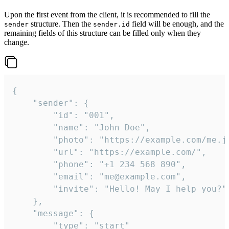
Upon the first event from the client, it is recommended to fill the
structure. Then the
field will be enough, and the
sender
sender.id
remaining fields of this structure can be filled only when they
change.
{

	"sender": {

		"id": "001",

		"name": "John Doe",

		"photo": "https://example.com/me.jpg",

		"url": "https://example.com/",

		"phone": "+1 234 568 890",

		"email": "me@example.com",

		"invite": "Hello! May I help you?"

	},

	"message": {

		"type": "start"
