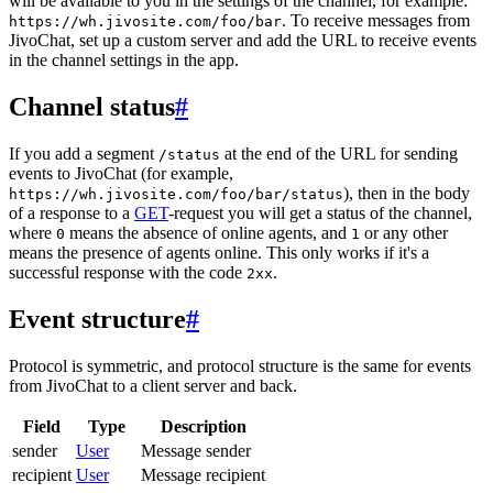
will be available to you in the settings of the channel, for example:
. To receive messages from
https://wh.jivosite.com/foo/bar
JivoChat, set up a custom server and add the URL to receive events
in the channel settings in the app.
Channel status
#
If you add a segment
at the end of the URL for sending
/status
events to JivoChat (for example,
), then in the body
https://wh.jivosite.com/foo/bar/status
of a response to a
GET
-request you will get a status of the channel,
where
means the absence of online agents, and
or any other
0
1
means the presence of agents online. This only works if it's a
successful response with the code
.
2xx
Event structure
#
Protocol is symmetric, and protocol structure is the same for events
from JivoChat to a client server and back.
Field
Type
Description
sender
User
Message sender
recipient
User
Message recipient