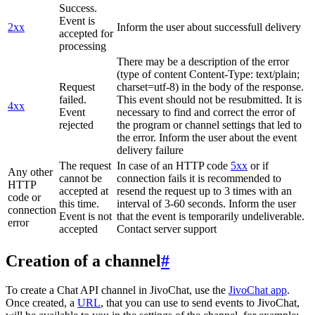
Success.
Event is
2xx
Inform the user about successfull delivery
accepted for
processing
There may be a description of the error
(type of content Content-Type: text/plain;
Request
charset=utf-8) in the body of the response.
failed.
This event should not be resubmitted. It is
4xx
Event
necessary to find and correct the error of
rejected
the program or channel settings that led to
the error. Inform the user about the event
delivery failure
The request
In case of an HTTP code
5xx
or if
Any other
cannot be
connection fails it is recommended to
HTTP
accepted at
resend the request up to 3 times with an
code or
this time.
interval of 3-60 seconds. Inform the user
connection
Event is not
that the event is temporarily undeliverable.
error
accepted
Contact server support
Creation of a channel
#
To create a Chat API channel in JivoChat, use the
JivoChat app
.
Once created, a
URL
, that you can use to send events to JivoChat,