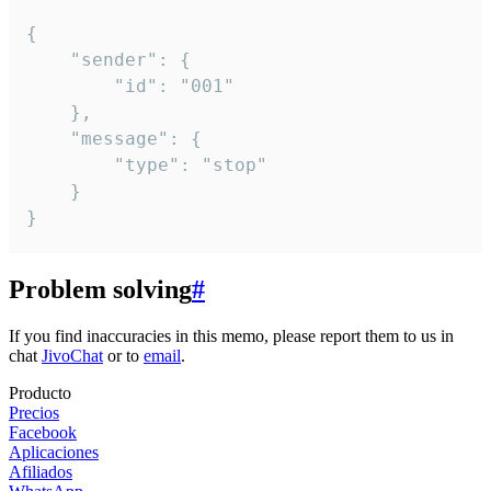
{

	"sender": {

		"id": "001"

	},

	"message": {

		"type": "stop"

	}

}
Problem solving
#
If you find inaccuracies in this memo, please report them to us in
chat
JivoChat
or to
email
.
Producto
Precios
Facebook
Aplicaciones
Afiliados