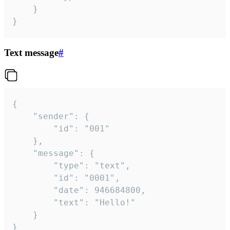
	}

}
Text message
#
{

	"sender": {

		"id": "001"

	},

	"message": {

		"type": "text",

		"id": "0001",

		"date": 946684800,

		"text": "Hello!"

	}

}