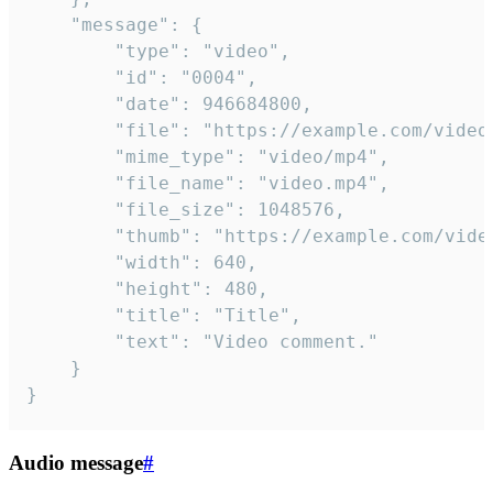
	"message": {

		"type": "video",

		"id": "0004",

		"date": 946684800,

		"file": "https://example.com/video.mp4",

		"mime_type": "video/mp4",

		"file_name": "video.mp4",

		"file_size": 1048576,

		"thumb": "https://example.com/video_thumb.png",

		"width": 640,

		"height": 480,

		"title": "Title",

		"text": "Video comment."

	}

}
Audio message
#