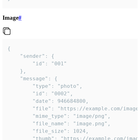
Image
#
{

	"sender": {

		"id": "001"

	},

	"message": {

		"type": "photo",

		"id": "0002",

		"date": 946684800,

		"file": "https://example.com/image.png",

		"mime_type": "image/png",

		"file_name": "image.png",

		"file_size": 1024,

		"thumb": "https://example.com/image_thumb.png",
