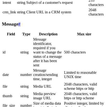
255
intent
string
Subject of a customer's request
characters
2048
crm_link
string
Client URL in a CRM system
characters
Message
#
Field
Type
Description
Max size
Message
identificator,
required if you
id
string
want to change the
500 characters
status of a message
after it has been
sent
Message
Limited to reasonable
date
number
creation/sending
UNIX time
time, integer
2048 characters, valid
file
string
Media URL
scheme https or http
Media preview
2048 characters, valid
thumb
string
image URL
https or http scheme
Size of media data
Positive integer, limited by
file_size
number