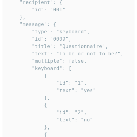
	"recipient": {

		"id": "001"

	},

	"message": {

		"type": "keyboard",

		"id": "0009",

		"title": "Questionnaire",

		"text": "To be or not to be?",

		"multiple": false,

		"keyboard": [

			{

				"id": "1",

				"text": "yes"

			},

			{

				"id": "2",

				"text": "no"

			},

			{
