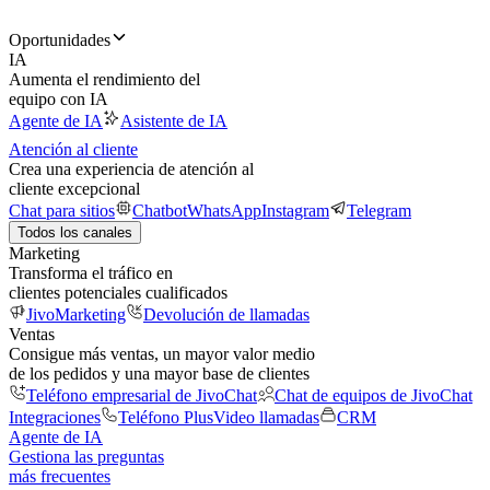
Oportunidades
IA
Aumenta el rendimiento del
equipo con IA
Agente de IA
Asistente de IA
Atención al cliente
Crea una experiencia de atención al
cliente excepcional
Chat para sitios
Chatbot
WhatsApp
Instagram
Telegram
Todos los canales
Marketing
Transforma el tráfico en
clientes potenciales cualificados
JivoMarketing
Devolución de llamadas
Ventas
Consigue más ventas, un mayor valor medio
de los pedidos y una mayor base de clientes
Teléfono empresarial de JivoChat
Chat de equipos de JivoChat
Integraciones
Teléfono Plus
Video llamadas
CRM
Agente de IA
Gestiona las preguntas
más frecuentes