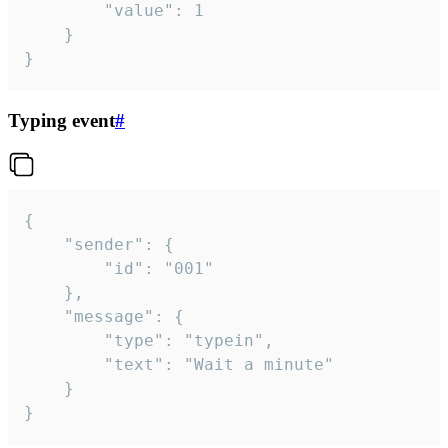
		"value": 1

	}

}
Typing event
#
{

	"sender": {

		"id": "001"

	},

	"message": {

		"type": "typein",

		"text": "Wait a minute"

	}

}