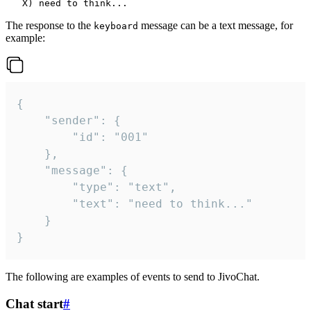
The response to the
message can be a text message, for
keyboard
example:
{

	"sender": {

		"id": "001"

	},

	"message": {

		"type": "text",

		"text": "need to think..."

	}

}
The following are examples of events to send to JivoChat.
Chat start
#