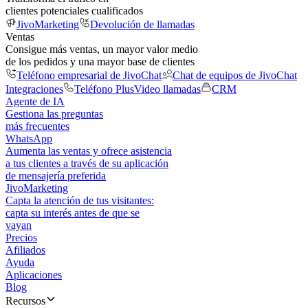
clientes potenciales cualificados
JivoMarketing
Devolución de llamadas
Ventas
Consigue más ventas, un mayor valor medio
de los pedidos y una mayor base de clientes
Teléfono empresarial de JivoChat
Chat de equipos de JivoChat
Integraciones
Teléfono Plus
Video llamadas
CRM
Agente de IA
Gestiona las preguntas
más frecuentes
WhatsApp
Aumenta las ventas y ofrece asistencia
a tus clientes a través de su aplicación
de mensajería preferida
JivoMarketing
Capta la atención de tus visitantes:
capta su interés antes de que se
vayan
Precios
Afiliados
Ayuda
Aplicaciones
Blog
Recursos