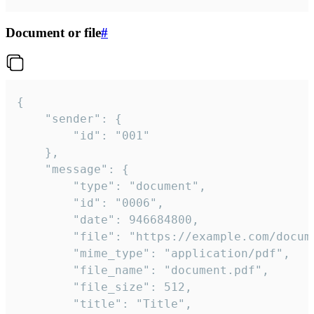
Document or file
#
{

	"sender": {

		"id": "001"

	},

	"message": {

		"type": "document",

		"id": "0006",

		"date": 946684800,

		"file": "https://example.com/document.pdf",

		"mime_type": "application/pdf",

		"file_name": "document.pdf",

		"file_size": 512,

		"title": "Title",
