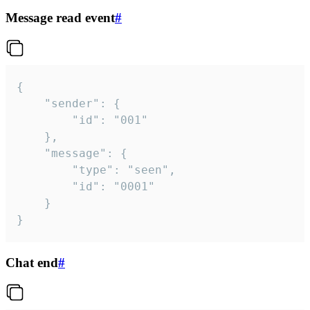
Message read event
#
{

	"sender": {

		"id": "001"

	},

	"message": {

		"type": "seen",

		"id": "0001"

	}

}
Chat end
#