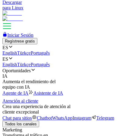
Descargar
para Linux
Iniciar Sesión
Regístrese gratis
ES
English
Türkçe
Português
ES
English
Türkçe
Português
Oportunidades
IA
Aumenta el rendimiento del
equipo con IA
Agente de IA
Asistente de IA
Atención al cliente
Crea una experiencia de atención al
cliente excepcional
Chat para sitios
Chatbot
WhatsApp
Instagram
Telegram
Todos los canales
Marketing
Transforma el tráfico en