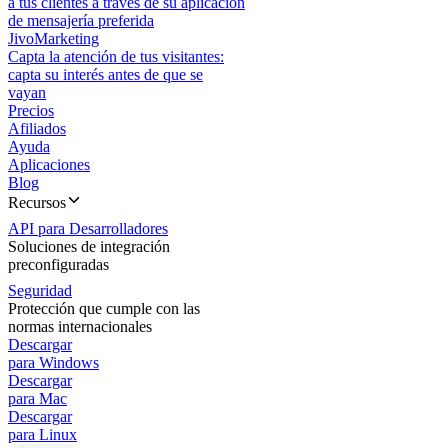
a tus clientes a través de su aplicación
de mensajería preferida
JivoMarketing
Capta la atención de tus visitantes:
capta su interés antes de que se
vayan
Precios
Afiliados
Ayuda
Aplicaciones
Blog
Recursos
API para Desarrolladores
Soluciones de integración
preconfiguradas
Seguridad
Protección que cumple con las
normas internacionales
Descargar
para Windows
Descargar
para Mac
Descargar
para Linux