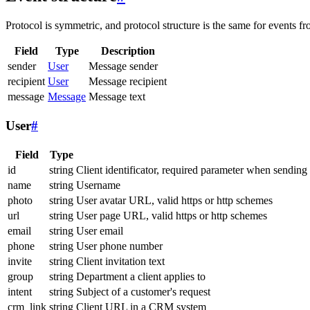
Protocol is symmetric, and protocol structure is the same for events fr
Field
Type
Description
sender
User
Message sender
recipient
User
Message recipient
message
Message
Message text
User
#
Field
Type
id
string
Client identificator, required parameter when sending
name
string
Username
photo
string
User avatar URL, valid https or http schemes
url
string
User page URL, valid https or http schemes
email
string
User email
phone
string
User phone number
invite
string
Client invitation text
group
string
Department a client applies to
intent
string
Subject of a customer's request
crm_link
string
Client URL in a CRM system