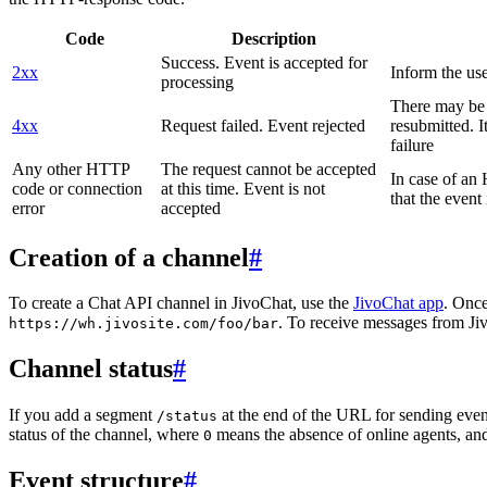
Code
Description
Success. Event is accepted for
2xx
Inform the use
processing
There may be a
4xx
Request failed. Event rejected
resubmitted. I
failure
Any other HTTP
The request cannot be accepted
In case of a
code or connection
at this time. Event is not
that the event
error
accepted
Creation of a channel
#
To create a Chat API channel in JivoChat, use the
JivoChat app
. Once
. To receive messages from Jiv
https://wh.jivosite.com/foo/bar
Channel status
#
If you add a segment
at the end of the URL for sending even
/status
status of the channel, where
means the absence of online agents, a
0
Event structure
#