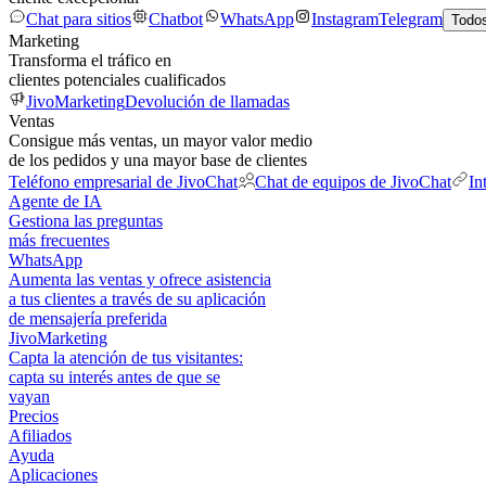
Chat para sitios
Chatbot
WhatsApp
Instagram
Telegram
Todos
Marketing
Transforma el tráfico en
clientes potenciales cualificados
JivoMarketing
Devolución de llamadas
Ventas
Consigue más ventas, un mayor valor medio
de los pedidos y una mayor base de clientes
Teléfono empresarial de JivoChat
Chat de equipos de JivoChat
In
Agente de IA
Gestiona las preguntas
más frecuentes
WhatsApp
Aumenta las ventas y ofrece asistencia
a tus clientes a través de su aplicación
de mensajería preferida
JivoMarketing
Capta la atención de tus visitantes:
capta su interés antes de que se
vayan
Precios
Afiliados
Ayuda
Aplicaciones