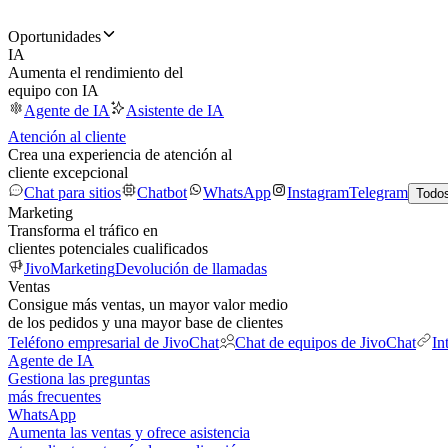
Oportunidades
IA
Aumenta el rendimiento del
equipo con IA
Agente de IA
Asistente de IA
Atención al cliente
Crea una experiencia de atención al
cliente excepcional
Chat para sitios
Chatbot
WhatsApp
Instagram
Telegram
Todos
Marketing
Transforma el tráfico en
clientes potenciales cualificados
JivoMarketing
Devolución de llamadas
Ventas
Consigue más ventas, un mayor valor medio
de los pedidos y una mayor base de clientes
Teléfono empresarial de JivoChat
Chat de equipos de JivoChat
In
Agente de IA
Gestiona las preguntas
más frecuentes
WhatsApp
Aumenta las ventas y ofrece asistencia