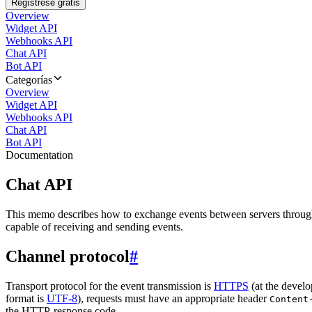
Regístrese gratis
Overview
Widget API
Webhooks API
Chat API
Bot API
Categorías
Overview
Widget API
Webhooks API
Chat API
Bot API
Documentation
Chat API
This memo describes how to exchange events between servers throug
capable of receiving and sending events.
Channel protocol
#
Transport protocol for the event transmission is
HTTPS
(at the develo
format is
UTF-8
), requests must have an appropriate header
Content
the HTTP-response code.