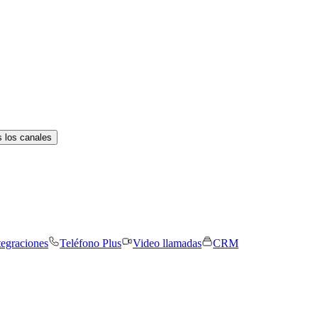
 los canales
tegraciones
Teléfono Plus
Video llamadas
CRM