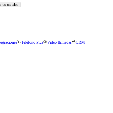
 los canales
tegraciones
Teléfono Plus
Video llamadas
CRM