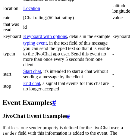
latitude
location
Location
longitude
rate
[Chat rating](#Chat rating)
value
that was
id
read
keyboard
Keyboard with options
, details in the example
keyboard
typing event
, in the text field of this message
you can send the typed text so that it is visible
typein
to the JivoChat app user. Send this event no
-
more than once every 5 seconds from one
client
Start chat
, it's intended to start a chat without
start
-
sending a message by the client
End chat
, a signal that events for this chat are
stop
-
no longer accepted
Event Examples
#
JivoChat Event Examples
#
If at least one sender property is defined for the JivoChat user, a
field with this information is added to the event. The
sender