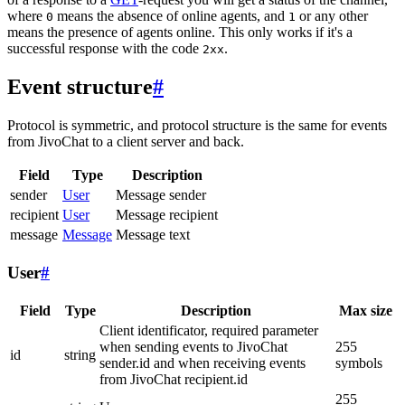
where
means the absence of online agents, and
or any other
0
1
means the presence of agents online. This only works if it's a
successful response with the code
.
2xx
Event structure
#
Protocol is symmetric, and protocol structure is the same for events
from JivoChat to a client server and back.
Field
Type
Description
sender
User
Message sender
recipient
User
Message recipient
message
Message
Message text
User
#
Field
Type
Description
Max size
Client identificator, required parameter
when sending events to JivoChat
255
id
string
sender.id and when receiving events
symbols
from JivoChat recipient.id
255