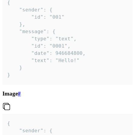
{

	"sender": {

		"id": "001"

	},

	"message": {

		"type": "text",

		"id": "0001",

		"date": 946684800,

		"text": "Hello!"

	}

}
Image
#
{

	"sender": {
