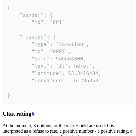
{

	"sender": {

		"id": "001"

	},

	"message": {

		"type": "location",

		"id": "0007",

		"date": 946684800,

		"text": "It's here.",

		"latitude": 53.3416484,

		"longitude": -6.2868531

	}

}
Chat rating
#
At the moment, 3 options for the
field are used: 0 is
value
interpreted as a refuse to rate, a positive number - a positive rating, a