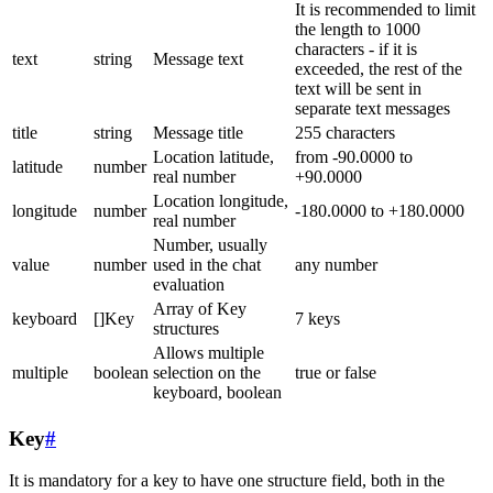
It is recommended to limit
the length to 1000
characters - if it is
text
string
Message text
exceeded, the rest of the
text will be sent in
separate text messages
title
string
Message title
255 characters
Location latitude,
from -90.0000 to
latitude
number
real number
+90.0000
Location longitude,
longitude
number
-180.0000 to +180.0000
real number
Number, usually
value
number
used in the chat
any number
evaluation
Array of Key
keyboard
[]Key
7 keys
structures
Allows multiple
multiple
boolean
selection on the
true or false
keyboard, boolean
Key
#
It is mandatory for a key to have one structure field, both in the