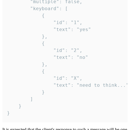
		"multiple": false,

		"keyboard": [

			{

				"id": "1",

				"text": "yes"

			},

			{

				"id": "2",

				"text": "no"

			},

			{

				"id": "X",

				"text": "need to think..."

			}

		]

	}

}
It is expected that the client's response to such a message will be one