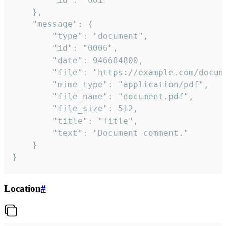
	},

	"message": {

		"type": "document",

		"id": "0006",

		"date": 946684800,

		"file": "https://example.com/document.pdf",

		"mime_type": "application/pdf",

		"file_name": "document.pdf",

		"file_size": 512,

		"title": "Title",

		"text": "Document comment."

	}

}
Location
#