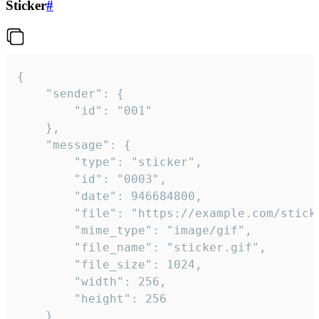
Sticker
#
{

	"sender": {

		"id": "001"

	},

	"message": {

		"type": "sticker",

		"id": "0003",

		"date": 946684800,

		"file": "https://example.com/sticker.gif",

		"mime_type": "image/gif",

		"file_name": "sticker.gif",

		"file_size": 1024,

		"width": 256,

		"height": 256

	}
