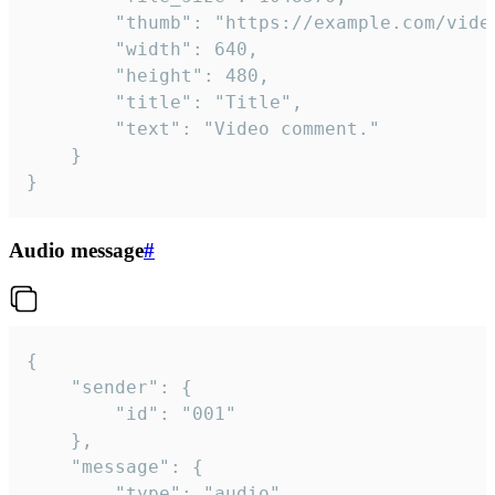
		"thumb": "https://example.com/video_thumb.png",

		"width": 640,

		"height": 480,

		"title": "Title",

		"text": "Video comment."

	}

}
Audio message
#
{

	"sender": {

		"id": "001"

	},

	"message": {

		"type": "audio",
