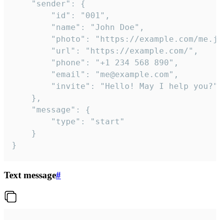
	"sender": {

		"id": "001",

		"name": "John Doe",

		"photo": "https://example.com/me.jpg",

		"url": "https://example.com/",

		"phone": "+1 234 568 890",

		"email": "me@example.com",

		"invite": "Hello! May I help you?"

	},

	"message": {

		"type": "start"

	}

}
Text message
#