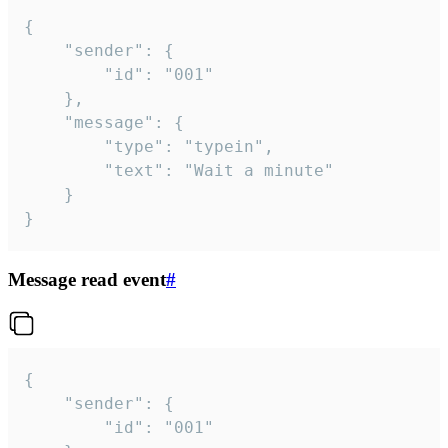
{

	"sender": {

		"id": "001"

	},

	"message": {

		"type": "typein",

		"text": "Wait a minute"

	}

}
Message read event
#
{

	"sender": {

		"id": "001"
