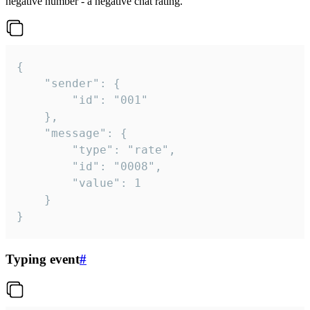
negative number - a negative chat rating.
{

	"sender": {

		"id": "001"

	},

	"message": {

		"type": "rate",

		"id": "0008",

		"value": 1

	}

}
Typing event
#