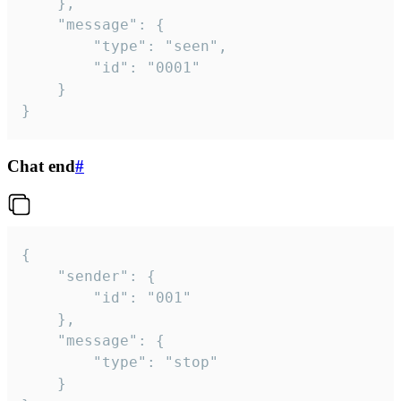
	},

	"message": {

		"type": "seen",

		"id": "0001"

	}

}
Chat end
#
{

	"sender": {

		"id": "001"

	},

	"message": {

		"type": "stop"

	}
