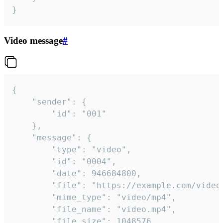
}
Video message
#
{

	"sender": {

		"id": "001"

	},

	"message": {

		"type": "video",

		"id": "0004",

		"date": 946684800,

		"file": "https://example.com/video.mp4",

		"mime_type": "video/mp4",

		"file_name": "video.mp4",

		"file_size": 1048576,
