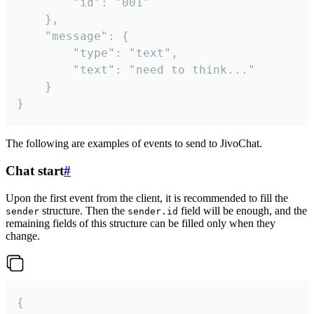
		"id": "001"

	},

	"message": {

		"type": "text",

		"text": "need to think..."

	}

}
The following are examples of events to send to JivoChat.
Chat start
#
Upon the first event from the client, it is recommended to fill the
structure. Then the
field will be enough, and the
sender
sender.id
remaining fields of this structure can be filled only when they
change.
{
