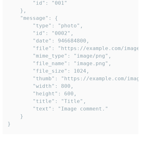
		"id": "001"

	},

	"message": {

		"type": "photo",

		"id": "0002",

		"date": 946684800,

		"file": "https://example.com/image.png",

		"mime_type": "image/png",

		"file_name": "image.png",

		"file_size": 1024,

		"thumb": "https://example.com/image_thumb.png",

		"width": 800,

		"height": 600,

		"title": "Title",

		"text": "Image comment."

	}

}