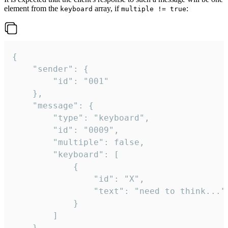
element from the
array, if
:
keyboard
multiple != true
{

	"sender": {

		"id": "001"

	},

	"message": {

		"type": "keyboard",

		"id": "0009",

		"multiple": false,

		"keyboard": [

			{

				"id": "X",

				"text": "need to think..."

			}

		]

	}
