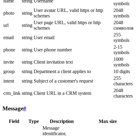
name
string
Username
symbols
User avatar URL, valid https or http
2048
photo
string
schemes
symbols
User page URL, valid https or http
2048
url
string
schemes
символов
255
email
string
User email
symbols
2-15
phone
string
User phone number
symbols
1000
invite
string
Client invitation text
symbols
group
string
Department a client applies to
10 digits
255
intent
string
Subject of a customer's request
characters
2048
crm_link
string
Client URL in a CRM system
characters
Message
#
Field
Type
Description
Max size
Message
identificator,