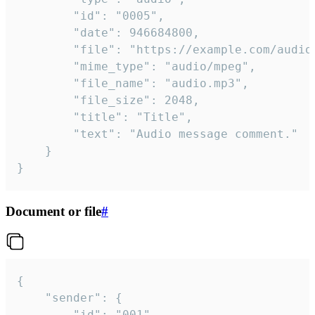
		"id": "0005",

		"date": 946684800,

		"file": "https://example.com/audio.mp3",

		"mime_type": "audio/mpeg",

		"file_name": "audio.mp3",

		"file_size": 2048,

		"title": "Title",

		"text": "Audio message comment."

	}

}
Document or file
#
{

	"sender": {

		"id": "001"
