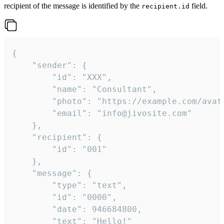
recipient of the message is identified by the
field.
recipient.id
{

	"sender": {

		"id": "XXX",

		"name": "Consultant",

		"photo": "https://example.com/avatar.png",

		"email": "info@jivosite.com"

	},

	"recipient": {

		"id": "001"

	},

	"message": {

		"type": "text",

		"id": "0000",

		"date": 946684800,

		"text": "Hello!"
