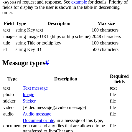
request and response. See
example
for details. Priority of
keyboard
fields for display to the user is shown in the table in descending
order.
Field
Type
Description
Max size
text
string
Key text
100 characters
image
string
Image URL (https or http scheme)
2048 characters
title
string
Title or tooltip key
100 characters
id
string
Key ID
500 characters
Message types
#
Required
Type
Description
fields
text
Text message
text
photo
Image
file
sticker
Sticker
file
video
[Video message](#video message)
file
audio
Audio message
file
Document or file
, in a message of this type,
document
you can send any files that are allowed to be
file
transferred to JivoChat app