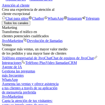
Atención al cliente
Crea una experiencia de atención al
cliente excepcional
Chat para sitios
Chatbot
WhatsApp
Instagram
Telegram
Todos los canales
Marketing
Transforma el tráfico en
clientes potenciales cualificados
JivoMarketing
Devolución de llamadas
Ventas
Consigue más ventas, un mayor valor medio
de los pedidos y una mayor base de clientes
Teléfono empresarial de JivoChat
Chat de equipos de JivoChat
Integraciones
Teléfono Plus
Video llamadas
CRM
Agente de IA
Gestiona las preguntas
más frecuentes
WhatsApp
Aumenta las ventas y ofrece asistencia
a tus clientes a través de su aplicación
de mensajería preferida
JivoMarketing
Capta la atención de tus visitantes:
capta su interés antes de que se