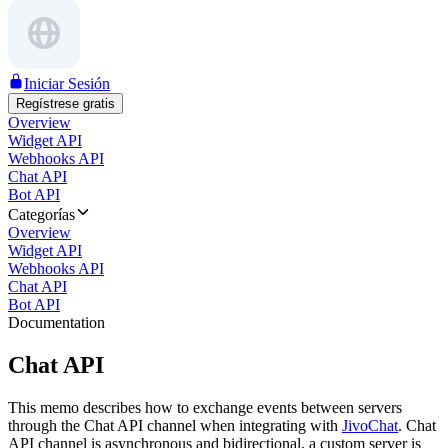
Iniciar Sesión
Regístrese gratis
Overview
Widget API
Webhooks API
Chat API
Bot API
Categorías
Overview
Widget API
Webhooks API
Chat API
Bot API
Documentation
Chat API
This memo describes how to exchange events between servers
through the Chat API channel when integrating with
JivoChat
. Chat
API channel is asynchronous and bidirectional, a custom server is