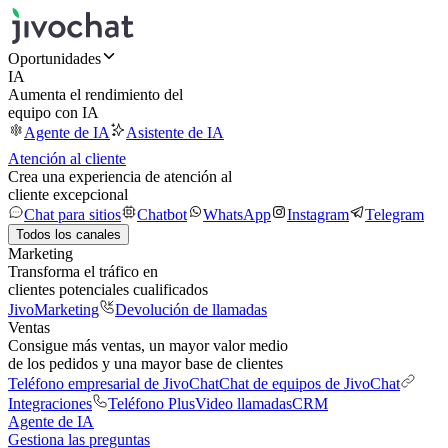
Oportunidades
IA
Aumenta el rendimiento del
equipo con IA
Agente de IA
Asistente de IA
Atención al cliente
Crea una experiencia de atención al
cliente excepcional
Chat para sitios
Chatbot
WhatsApp
Instagram
Telegram
Todos los canales
Marketing
Transforma el tráfico en
clientes potenciales cualificados
JivoMarketing
Devolución de llamadas
Ventas
Consigue más ventas, un mayor valor medio
de los pedidos y una mayor base de clientes
Teléfono empresarial de JivoChat
Chat de equipos de JivoChat
Integraciones
Teléfono Plus
Video llamadas
CRM
Agente de IA
Gestiona las preguntas