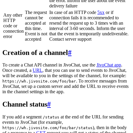
the error. Inform the user about the event
delivery failure
The request
In case of an HTTP code
5xx
or if
Any other
cannot be
connection fails it is recommended to
HTTP
accepted at
resend the request up to 3 times with an
code or
this time.
interval of 3-60 seconds. Inform the user
connection
Event is not
that the event is temporarily undeliverable.
error
accepted
Contact server support
Creation of a channel
#
To create a Chat API channel in JivoChat, use the
JivoChat app
.
Once created, a
URL
, that you can use to send events to JivoChat,
will be available to you in the settings of the channel, for example:
. To receive messages from
https://wh.jivosite.com/foo/bar
JivoChat, set up a custom server and add the URL to receive events
in the channel settings in the app.
Channel status
#
If you add a segment
at the end of the URL for sending
/status
events to JivoChat (for example,
), then in the body
https://wh.jivosite.com/foo/bar/status
of a response to a
GET
-request you will get a status of the channel,