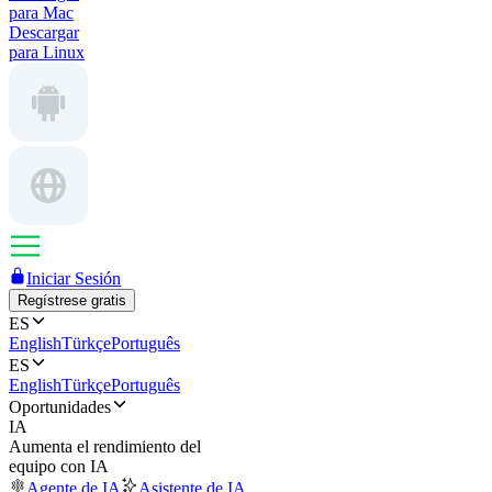
para Mac
Descargar
para Linux
Iniciar Sesión
Regístrese gratis
ES
English
Türkçe
Português
ES
English
Türkçe
Português
Oportunidades
IA
Aumenta el rendimiento del
equipo con IA
Agente de IA
Asistente de IA