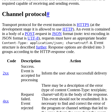
required capable of receiving and sending events.
Channel protocol
#
Transport protocol for the event transmission is
HTTPS
(at the
development stage it is allowed to use
HTTP
). An event is contained
in a body of a
POST
-request in
JSON
format (note: text encoding in
JSON format is
UTF-8
), requests must have an appropriate header
. Event
Content-Type: application/json; charset=utf-8
structure is described
further
. Response options are divided into 3
groups according to the HTTP-response code.
Code
Description
Action
Success.
Event is
2xx
Inform the user about successfull delivery
accepted for
processing
There may be a description of the error
(type of content Content-Type: text/plain;
Request
charset=utf-8) in the body of the response.
failed.
This event should not be resubmitted. It is
4xx
Event
necessary to find and correct the error of
rejected
the program or channel settings that led to