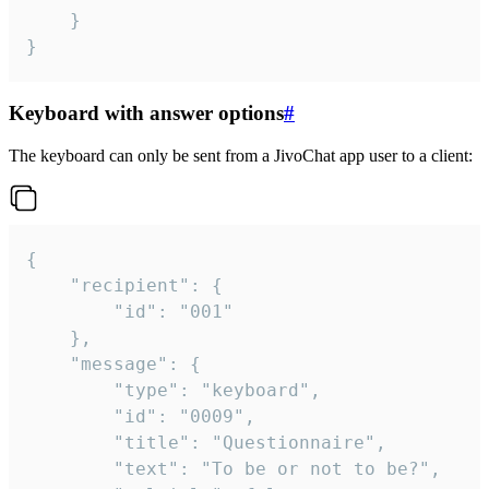
	}

}
Keyboard with answer options
#
The keyboard can only be sent from a JivoChat app user to a client:
{

	"recipient": {

		"id": "001"

	},

	"message": {

		"type": "keyboard",

		"id": "0009",

		"title": "Questionnaire",

		"text": "To be or not to be?",
