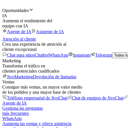
Oportunidades
IA
Aumenta el rendimiento del
equipo con IA
Agente de IA
Asistente de IA
Atención al cliente
Crea una experiencia de atención al
cliente excepcional
Chat para sitios
Chatbot
WhatsApp
Instagram
Telegram
Todos l
Marketing
Transforma el tráfico en
clientes potenciales cualificados
JivoMarketing
Devolución de llamadas
Ventas
Consigue más ventas, un mayor valor medio
de los pedidos y una mayor base de clientes
Teléfono empresarial de JivoChat
Chat de equipos de JivoChat
Agente de IA
Gestiona las preguntas
más frecuentes
WhatsApp
Aumenta las ventas y ofrece asistencia