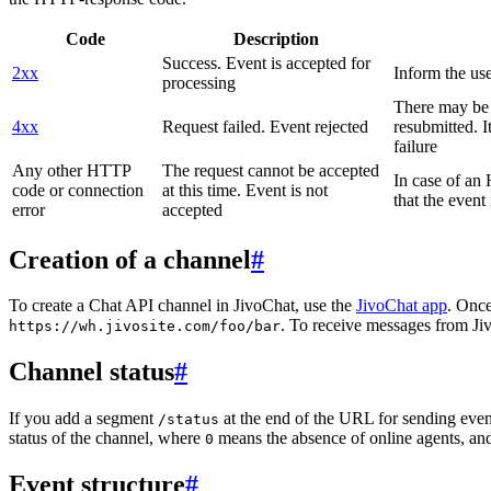
Code
Description
Success. Event is accepted for
2xx
Inform the use
processing
There may be a
4xx
Request failed. Event rejected
resubmitted. I
failure
Any other HTTP
The request cannot be accepted
In case of a
code or connection
at this time. Event is not
that the event
error
accepted
Creation of a channel
#
To create a Chat API channel in JivoChat, use the
JivoChat app
. Once
. To receive messages from Jiv
https://wh.jivosite.com/foo/bar
Channel status
#
If you add a segment
at the end of the URL for sending even
/status
status of the channel, where
means the absence of online agents, a
0
Event structure
#