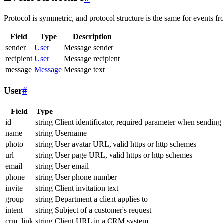
Protocol is symmetric, and protocol structure is the same for events fr
Field
Type
Description
sender
User
Message sender
recipient
User
Message recipient
message
Message
Message text
User
#
Field
Type
id
string
Client identificator, required parameter when sending
name
string
Username
photo
string
User avatar URL, valid https or http schemes
url
string
User page URL, valid https or http schemes
email
string
User email
phone
string
User phone number
invite
string
Client invitation text
group
string
Department a client applies to
intent
string
Subject of a customer's request
crm_link
string
Client URL in a CRM system