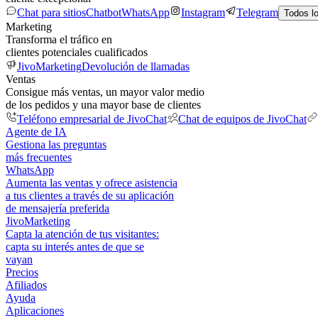
Chat para sitios
Chatbot
WhatsApp
Instagram
Telegram
Todos l
Marketing
Transforma el tráfico en
clientes potenciales cualificados
JivoMarketing
Devolución de llamadas
Ventas
Consigue más ventas, un mayor valor medio
de los pedidos y una mayor base de clientes
Teléfono empresarial de JivoChat
Chat de equipos de JivoChat
Agente de IA
Gestiona las preguntas
más frecuentes
WhatsApp
Aumenta las ventas y ofrece asistencia
a tus clientes a través de su aplicación
de mensajería preferida
JivoMarketing
Capta la atención de tus visitantes:
capta su interés antes de que se
vayan
Precios
Afiliados
Ayuda
Aplicaciones