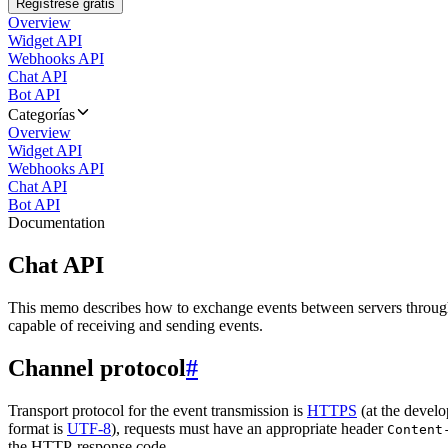
Regístrese gratis
Overview
Widget API
Webhooks API
Chat API
Bot API
Categorías
Overview
Widget API
Webhooks API
Chat API
Bot API
Documentation
Chat API
This memo describes how to exchange events between servers throug
capable of receiving and sending events.
Channel protocol
#
Transport protocol for the event transmission is
HTTPS
(at the develo
format is
UTF-8
), requests must have an appropriate header
Content
the HTTP-response code.