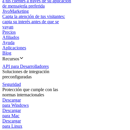
a tus clientes a través de su aplicación
de mensajería preferida
JivoMarketing
Capta la atención de tus visitantes:
capta su interés antes de que se
vayan
Precios
Afiliados
Ayuda
Aplicaciones
Blog
Recursos
API para Desarrolladores
Soluciones de integración
preconfiguradas
Seguridad
Protección que cumple con las
normas internacionales
Descargar
para Windows
Descargar
para Mac
Descargar
para Linux