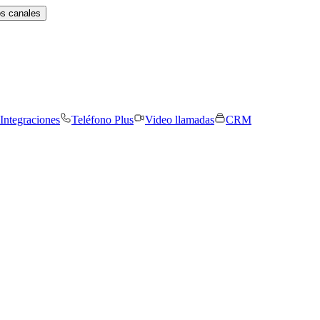
os canales
Integraciones
Teléfono Plus
Video llamadas
CRM