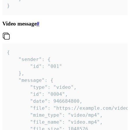
}
Video message
#
{

	"sender": {

		"id": "001"

	},

	"message": {

		"type": "video",

		"id": "0004",

		"date": 946684800,

		"file": "https://example.com/video.mp4",

		"mime_type": "video/mp4",

		"file_name": "video.mp4",

		"file_size": 1048576,
