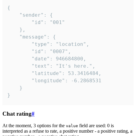
{

	"sender": {

		"id": "001"

	},

	"message": {

		"type": "location",

		"id": "0007",

		"date": 946684800,

		"text": "It's here.",

		"latitude": 53.3416484,

		"longitude": -6.2868531

	}

}
Chat rating
#
At the moment, 3 options for the
field are used: 0 is
value
interpreted as a refuse to rate, a positive number - a positive rating, a