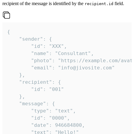
recipient of the message is identified by the
field.
recipient.id
{

	"sender": {

		"id": "XXX",

		"name": "Consultant",

		"photo": "https://example.com/avatar.png",

		"email": "info@jivosite.com"

	},

	"recipient": {

		"id": "001"

	},

	"message": {

		"type": "text",

		"id": "0000",

		"date": 946684800,

		"text": "Hello!"
