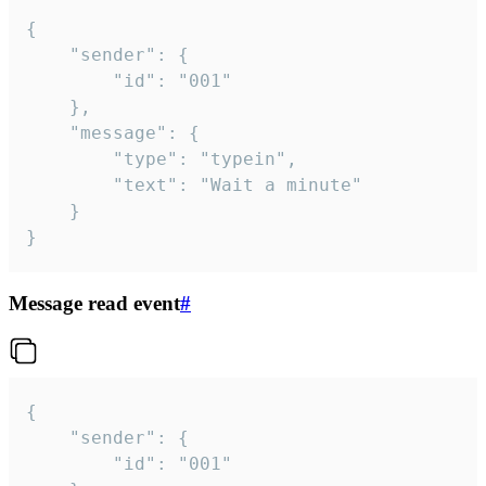
{

	"sender": {

		"id": "001"

	},

	"message": {

		"type": "typein",

		"text": "Wait a minute"

	}

}
Message read event
#
{

	"sender": {

		"id": "001"
