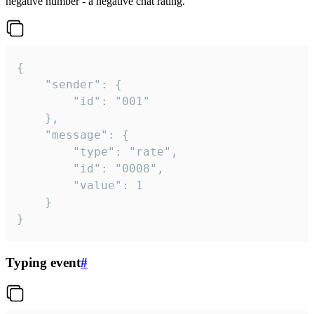
negative number - a negative chat rating.
{

	"sender": {

		"id": "001"

	},

	"message": {

		"type": "rate",

		"id": "0008",

		"value": 1

	}

}
Typing event
#