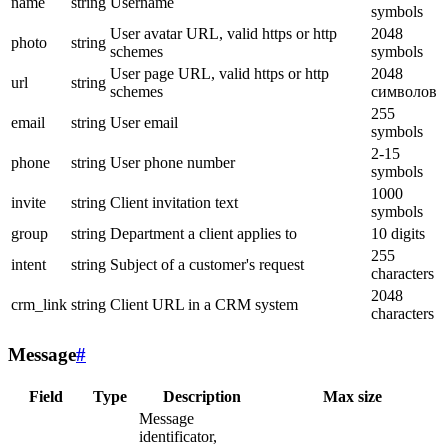
name
string
Username
symbols
User avatar URL, valid https or http
2048
photo
string
schemes
symbols
User page URL, valid https or http
2048
url
string
schemes
символов
255
email
string
User email
symbols
2-15
phone
string
User phone number
symbols
1000
invite
string
Client invitation text
symbols
group
string
Department a client applies to
10 digits
255
intent
string
Subject of a customer's request
characters
2048
crm_link
string
Client URL in a CRM system
characters
Message
#
Field
Type
Description
Max size
Message
identificator,