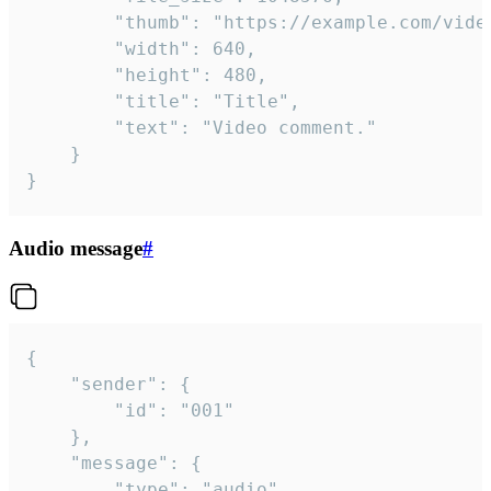
		"thumb": "https://example.com/video_thumb.png",

		"width": 640,

		"height": 480,

		"title": "Title",

		"text": "Video comment."

	}

}
Audio message
#
{

	"sender": {

		"id": "001"

	},

	"message": {

		"type": "audio",
