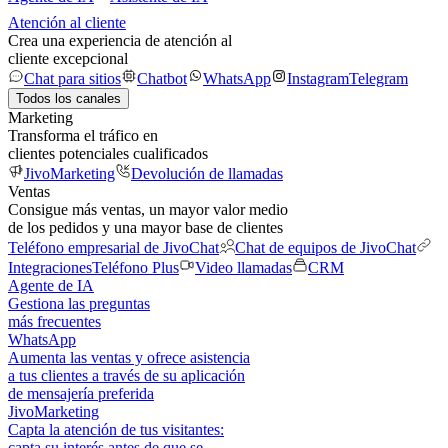
Atención al cliente
Crea una experiencia de atención al
cliente excepcional
Chat para sitios
Chatbot
WhatsApp
Instagram
Telegram
Todos los canales
Marketing
Transforma el tráfico en
clientes potenciales cualificados
JivoMarketing
Devolución de llamadas
Ventas
Consigue más ventas, un mayor valor medio
de los pedidos y una mayor base de clientes
Teléfono empresarial de JivoChat
Chat de equipos de JivoChat
Integraciones
Teléfono Plus
Video llamadas
CRM
Agente de IA
Gestiona las preguntas
más frecuentes
WhatsApp
Aumenta las ventas y ofrece asistencia
a tus clientes a través de su aplicación
de mensajería preferida
JivoMarketing
Capta la atención de tus visitantes:
capta su interés antes de que se