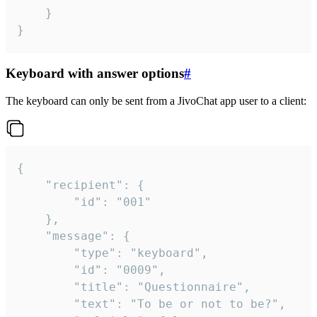
	}

}
Keyboard with answer options
#
The keyboard can only be sent from a JivoChat app user to a client:
{

	"recipient": {

		"id": "001"

	},

	"message": {

		"type": "keyboard",

		"id": "0009",

		"title": "Questionnaire",

		"text": "To be or not to be?",
