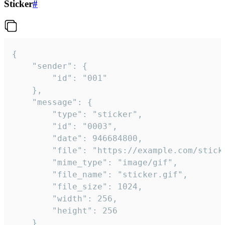
Sticker
#
{

	"sender": {

		"id": "001"

	},

	"message": {

		"type": "sticker",

		"id": "0003",

		"date": 946684800,

		"file": "https://example.com/sticker.gif",

		"mime_type": "image/gif",

		"file_name": "sticker.gif",

		"file_size": 1024,

		"width": 256,

		"height": 256

	}
