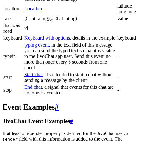
latitude
location
Location
longitude
rate
[Chat rating](#Chat rating)
value
that was
id
read
keyboard
Keyboard with options
, details in the example
keyboard
typing event
, in the text field of this message
you can send the typed text so that it is visible
typein
to the JivoChat app user. Send this event no
-
more than once every 5 seconds from one
client
Start chat
, it's intended to start a chat without
start
-
sending a message by the client
End chat
, a signal that events for this chat are
stop
-
no longer accepted
Event Examples
#
JivoChat Event Examples
#
If at least one sender property is defined for the JivoChat user, a
field with this information is added to the event. The
sender