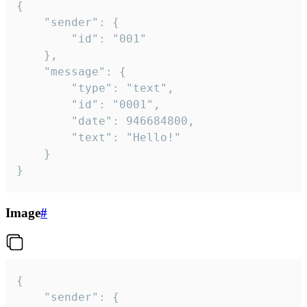
{

	"sender": {

		"id": "001"

	},

	"message": {

		"type": "text",

		"id": "0001",

		"date": 946684800,

		"text": "Hello!"

	}

}
Image
#
{

	"sender": {
