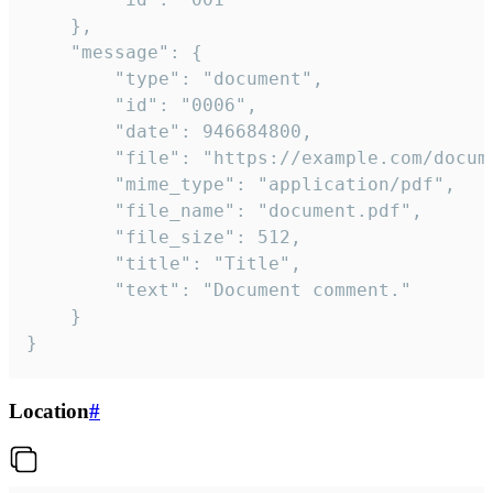
	},

	"message": {

		"type": "document",

		"id": "0006",

		"date": 946684800,

		"file": "https://example.com/document.pdf",

		"mime_type": "application/pdf",

		"file_name": "document.pdf",

		"file_size": 512,

		"title": "Title",

		"text": "Document comment."

	}

}
Location
#