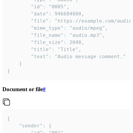
		"id": "0005",

		"date": 946684800,

		"file": "https://example.com/audio.mp3",

		"mime_type": "audio/mpeg",

		"file_name": "audio.mp3",

		"file_size": 2048,

		"title": "Title",

		"text": "Audio message comment."

	}

}
Document or file
#
{

	"sender": {

		"id": "001"
