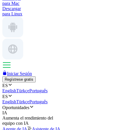
para Mac
Descargar
para Linux
Iniciar Sesión
Regístrese gratis
ES
English
Türkçe
Português
ES
English
Türkçe
Português
Oportunidades
IA
Aumenta el rendimiento del
equipo con IA
Agente de IA
Asistente de IA