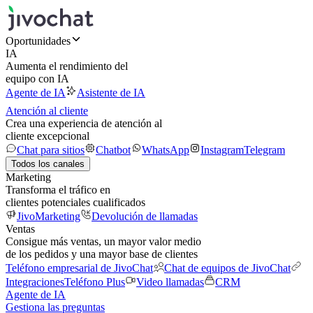
Oportunidades
IA
Aumenta el rendimiento del
equipo con IA
Agente de IA
Asistente de IA
Atención al cliente
Crea una experiencia de atención al
cliente excepcional
Chat para sitios
Chatbot
WhatsApp
Instagram
Telegram
Todos los canales
Marketing
Transforma el tráfico en
clientes potenciales cualificados
JivoMarketing
Devolución de llamadas
Ventas
Consigue más ventas, un mayor valor medio
de los pedidos y una mayor base de clientes
Teléfono empresarial de JivoChat
Chat de equipos de JivoChat
Integraciones
Teléfono Plus
Video llamadas
CRM
Agente de IA
Gestiona las preguntas