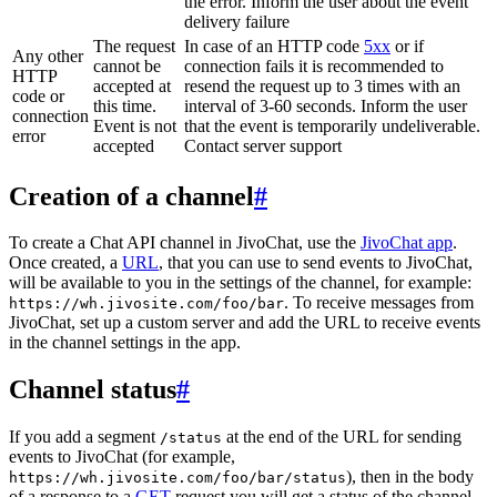
the error. Inform the user about the event
delivery failure
The request
In case of an HTTP code
5xx
or if
Any other
cannot be
connection fails it is recommended to
HTTP
accepted at
resend the request up to 3 times with an
code or
this time.
interval of 3-60 seconds. Inform the user
connection
Event is not
that the event is temporarily undeliverable.
error
accepted
Contact server support
Creation of a channel
#
To create a Chat API channel in JivoChat, use the
JivoChat app
.
Once created, a
URL
, that you can use to send events to JivoChat,
will be available to you in the settings of the channel, for example:
. To receive messages from
https://wh.jivosite.com/foo/bar
JivoChat, set up a custom server and add the URL to receive events
in the channel settings in the app.
Channel status
#
If you add a segment
at the end of the URL for sending
/status
events to JivoChat (for example,
), then in the body
https://wh.jivosite.com/foo/bar/status
of a response to a
GET
-request you will get a status of the channel,