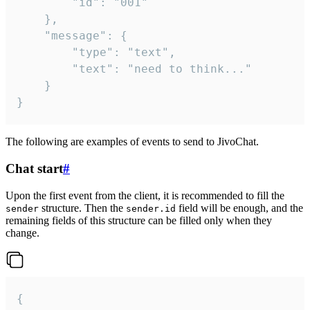
		"id": "001"

	},

	"message": {

		"type": "text",

		"text": "need to think..."

	}

}
The following are examples of events to send to JivoChat.
Chat start
#
Upon the first event from the client, it is recommended to fill the
structure. Then the
field will be enough, and the
sender
sender.id
remaining fields of this structure can be filled only when they
change.
{
