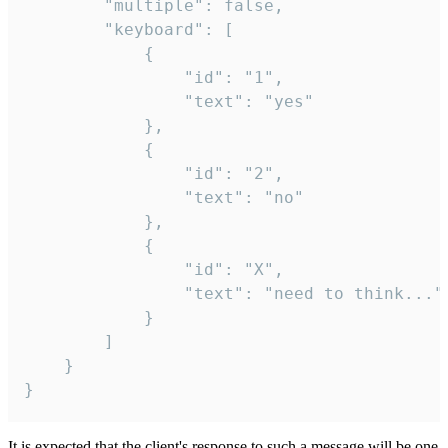
		"multiple": false,

		"keyboard": [

			{

				"id": "1",

				"text": "yes"

			},

			{

				"id": "2",

				"text": "no"

			},

			{

				"id": "X",

				"text": "need to think..."

			}

		]

	}

}
It is expected that the client's response to such a message will be one