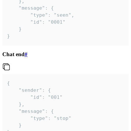
	},

	"message": {

		"type": "seen",

		"id": "0001"

	}

}
Chat end
#
{

	"sender": {

		"id": "001"

	},

	"message": {

		"type": "stop"

	}
