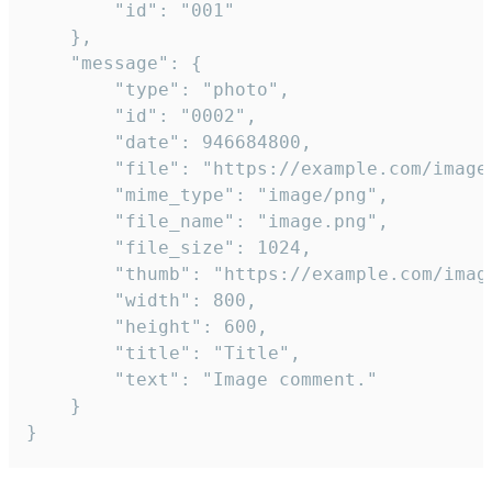
		"id": "001"

	},

	"message": {

		"type": "photo",

		"id": "0002",

		"date": 946684800,

		"file": "https://example.com/image.png",

		"mime_type": "image/png",

		"file_name": "image.png",

		"file_size": 1024,

		"thumb": "https://example.com/image_thumb.png",

		"width": 800,

		"height": 600,

		"title": "Title",

		"text": "Image comment."

	}

}