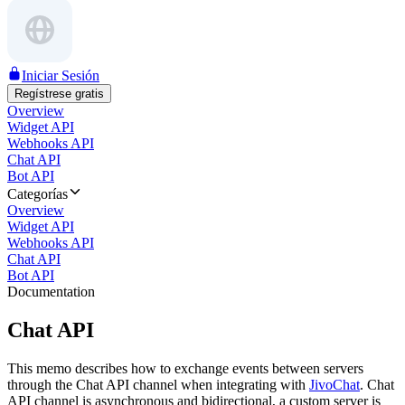
Iniciar Sesión
Regístrese gratis
Overview
Widget API
Webhooks API
Chat API
Bot API
Categorías
Overview
Widget API
Webhooks API
Chat API
Bot API
Documentation
Chat API
This memo describes how to exchange events between servers
through the Chat API channel when integrating with
JivoChat
. Chat
API channel is asynchronous and bidirectional, a custom server is