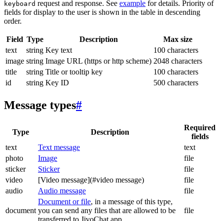
request and response. See
example
for details. Priority of
keyboard
fields for display to the user is shown in the table in descending
order.
Field
Type
Description
Max size
text
string
Key text
100 characters
image
string
Image URL (https or http scheme)
2048 characters
title
string
Title or tooltip key
100 characters
id
string
Key ID
500 characters
Message types
#
Required
Type
Description
fields
text
Text message
text
photo
Image
file
sticker
Sticker
file
video
[Video message](#video message)
file
audio
Audio message
file
Document or file
, in a message of this type,
document
you can send any files that are allowed to be
file
transferred to JivoChat app