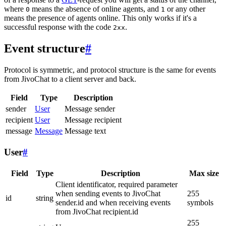
where
means the absence of online agents, and
or any other
0
1
means the presence of agents online. This only works if it's a
successful response with the code
.
2xx
Event structure
#
Protocol is symmetric, and protocol structure is the same for events
from JivoChat to a client server and back.
Field
Type
Description
sender
User
Message sender
recipient
User
Message recipient
message
Message
Message text
User
#
Field
Type
Description
Max size
Client identificator, required parameter
when sending events to JivoChat
255
id
string
sender.id and when receiving events
symbols
from JivoChat recipient.id
255