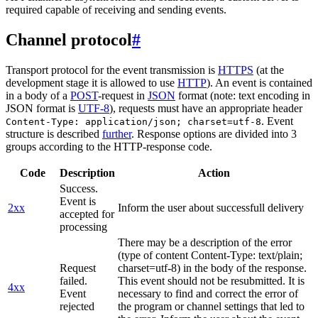
required capable of receiving and sending events.
Channel protocol
#
Transport protocol for the event transmission is
HTTPS
(at the
development stage it is allowed to use
HTTP
). An event is contained
in a body of a
POST
-request in
JSON
format (note: text encoding in
JSON format is
UTF-8
), requests must have an appropriate header
. Event
Content-Type: application/json; charset=utf-8
structure is described
further
. Response options are divided into 3
groups according to the HTTP-response code.
Code
Description
Action
Success.
Event is
2xx
Inform the user about successfull delivery
accepted for
processing
There may be a description of the error
(type of content Content-Type: text/plain;
Request
charset=utf-8) in the body of the response.
failed.
This event should not be resubmitted. It is
4xx
Event
necessary to find and correct the error of
rejected
the program or channel settings that led to