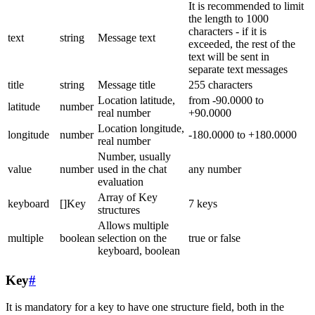
It is recommended to limit
the length to 1000
characters - if it is
text
string
Message text
exceeded, the rest of the
text will be sent in
separate text messages
title
string
Message title
255 characters
Location latitude,
from -90.0000 to
latitude
number
real number
+90.0000
Location longitude,
longitude
number
-180.0000 to +180.0000
real number
Number, usually
value
number
used in the chat
any number
evaluation
Array of Key
keyboard
[]Key
7 keys
structures
Allows multiple
multiple
boolean
selection on the
true or false
keyboard, boolean
Key
#
It is mandatory for a key to have one structure field, both in the