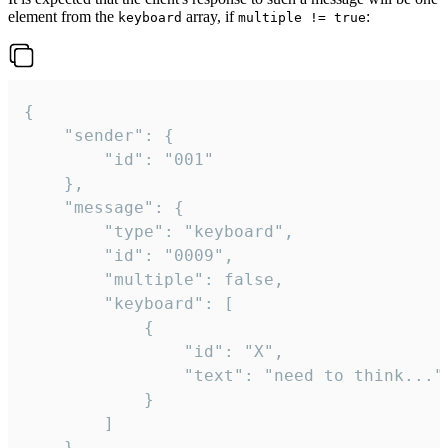
element from the
array, if
:
keyboard
multiple != true
{

	"sender": {

		"id": "001"

	},

	"message": {

		"type": "keyboard",

		"id": "0009",

		"multiple": false,

		"keyboard": [

			{

				"id": "X",

				"text": "need to think..."

			}

		]

	}
