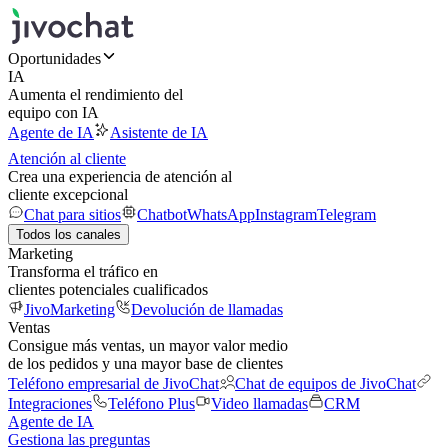
Oportunidades
IA
Aumenta el rendimiento del
equipo con IA
Agente de IA
Asistente de IA
Atención al cliente
Crea una experiencia de atención al
cliente excepcional
Chat para sitios
Chatbot
WhatsApp
Instagram
Telegram
Todos los canales
Marketing
Transforma el tráfico en
clientes potenciales cualificados
JivoMarketing
Devolución de llamadas
Ventas
Consigue más ventas, un mayor valor medio
de los pedidos y una mayor base de clientes
Teléfono empresarial de JivoChat
Chat de equipos de JivoChat
Integraciones
Teléfono Plus
Video llamadas
CRM
Agente de IA
Gestiona las preguntas