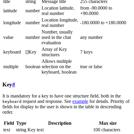
title
string
Message title
255 characters
Location latitude,
from -90.0000 to
latitude
number
real number
+90.0000
Location longitude,
longitude
number
-180.0000 to +180.0000
real number
Number, usually
value
number
used in the chat
any number
evaluation
Array of Key
keyboard
[]Key
7 keys
structures
Allows multiple
multiple
boolean
selection on the
true or false
keyboard, boolean
Key
#
It is mandatory for a key to have one structure field, both in the
request and response. See
example
for details. Priority of
keyboard
fields for display to the user is shown in the table in descending
order.
Field
Type
Description
Max size
text
string
Key text
100 characters