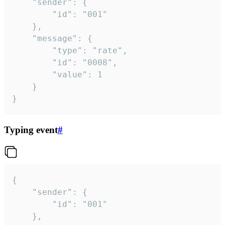
	"sender": {

		"id": "001"

	},

	"message": {

		"type": "rate",

		"id": "0008",

		"value": 1

	}

}
Typing event
#
{

	"sender": {

		"id": "001"

	},
