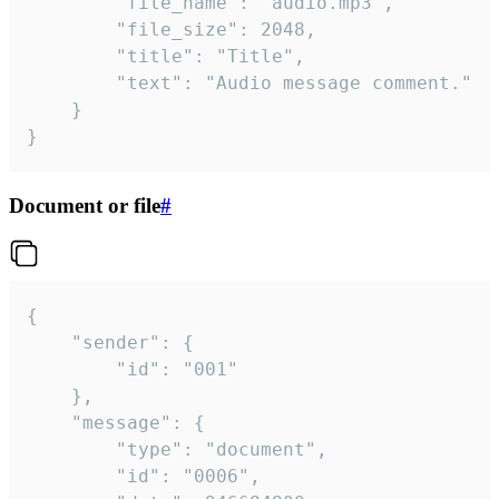
		"file_name": "audio.mp3",

		"file_size": 2048,

		"title": "Title",

		"text": "Audio message comment."

	}

}
Document or file
#
{

	"sender": {

		"id": "001"

	},

	"message": {

		"type": "document",

		"id": "0006",
