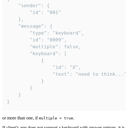
	"sender": {

		"id": "001"

	},

	"message": {

		"type": "keyboard",

		"id": "0009",

		"multiple": false,

		"keyboard": [

			{

				"id": "X",

				"text": "need to think..."

			}

		]

	}

}
or more than one, if
.
multiple = true
If client’s app does not support a keyboard with answer options, it is