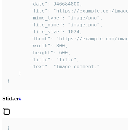
		"date": 946684800,

		"file": "https://example.com/image.png",

		"mime_type": "image/png",

		"file_name": "image.png",

		"file_size": 1024,

		"thumb": "https://example.com/image_thumb.png",

		"width": 800,

		"height": 600,

		"title": "Title",

		"text": "Image comment."

	}

}
Sticker
#
{
