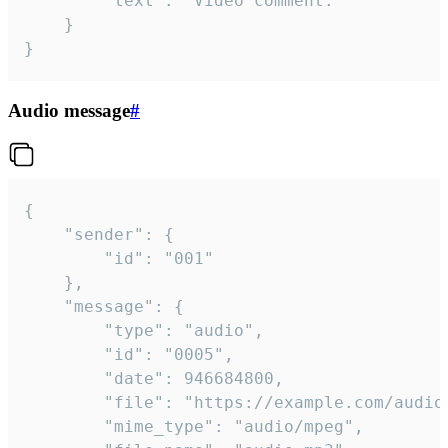
		"text": "Video comment."

	}

}
Audio message
#
{

	"sender": {

		"id": "001"

	},

	"message": {

		"type": "audio",

		"id": "0005",

		"date": 946684800,

		"file": "https://example.com/audio.mp3",

		"mime_type": "audio/mpeg",
