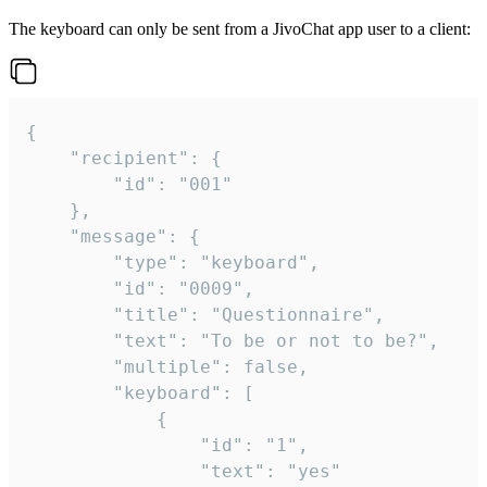
The keyboard can only be sent from a JivoChat app user to a client:
{

	"recipient": {

		"id": "001"

	},

	"message": {

		"type": "keyboard",

		"id": "0009",

		"title": "Questionnaire",

		"text": "To be or not to be?",

		"multiple": false,

		"keyboard": [

			{

				"id": "1",

				"text": "yes"
