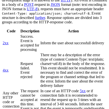
development stage it is allowed to use
HTTP
). An event is contained
in a body of a
POST
-request in
JSON
format (note: text encoding in
JSON format is
UTF-8
), requests must have an appropriate header
. Event
Content-Type: application/json; charset=utf-8
structure is described
further
. Response options are divided into 3
groups according to the HTTP-response code.
Code
Description
Action
Success.
Event is
2xx
Inform the user about successfull delivery
accepted for
processing
There may be a description of the error
(type of content Content-Type: text/plain;
Request
charset=utf-8) in the body of the response.
failed.
This event should not be resubmitted. It is
4xx
Event
necessary to find and correct the error of
rejected
the program or channel settings that led to
the error. Inform the user about the event
delivery failure
The request
In case of an HTTP code
5xx
or if
Any other
cannot be
connection fails it is recommended to
HTTP
accepted at
resend the request up to 3 times with an
code or
this time.
interval of 3-60 seconds. Inform the user
connection
Event is not
that the event is temporarily undeliverable.