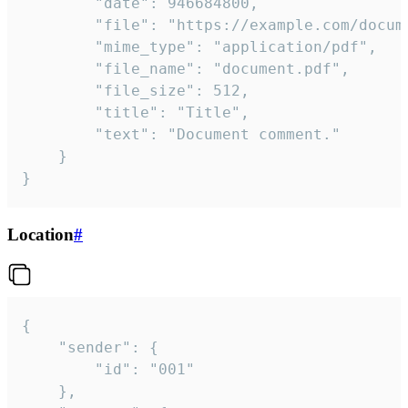
		"date": 946684800,

		"file": "https://example.com/document.pdf",

		"mime_type": "application/pdf",

		"file_name": "document.pdf",

		"file_size": 512,

		"title": "Title",

		"text": "Document comment."

	}

}
Location
#
{

	"sender": {

		"id": "001"

	},
