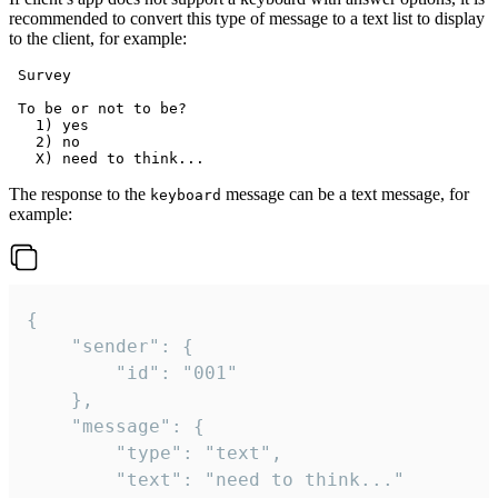
recommended to convert this type of message to a text list to display
to the client, for example:
 Survey

 To be or not to be?

   1) yes

   2) no

The response to the
message can be a text message, for
keyboard
example:
{

	"sender": {

		"id": "001"

	},

	"message": {

		"type": "text",

		"text": "need to think..."
