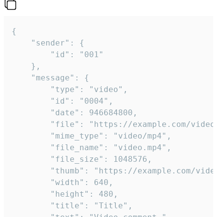
{

	"sender": {

		"id": "001"

	},

	"message": {

		"type": "video",

		"id": "0004",

		"date": 946684800,

		"file": "https://example.com/video.mp4",

		"mime_type": "video/mp4",

		"file_name": "video.mp4",

		"file_size": 1048576,

		"thumb": "https://example.com/video_thumb.png",

		"width": 640,

		"height": 480,

		"title": "Title",
