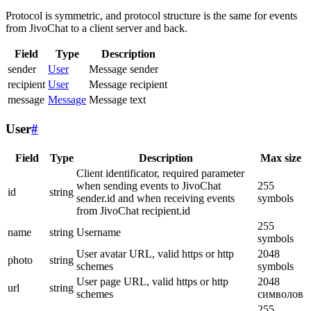
Protocol is symmetric, and protocol structure is the same for events
from JivoChat to a client server and back.
Field
Type
Description
sender
User
Message sender
recipient
User
Message recipient
message
Message
Message text
User
#
Field
Type
Description
Max size
Client identificator, required parameter
when sending events to JivoChat
255
id
string
sender.id and when receiving events
symbols
from JivoChat recipient.id
255
name
string
Username
symbols
User avatar URL, valid https or http
2048
photo
string
schemes
symbols
User page URL, valid https or http
2048
url
string
schemes
символов
255