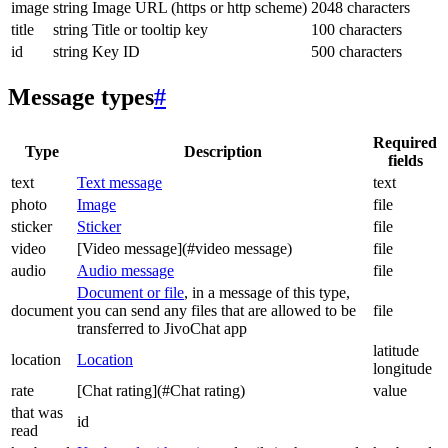
image
string
Image URL (https or http scheme)
2048 characters
title
string
Title or tooltip key
100 characters
id
string
Key ID
500 characters
Message types
#
Required
Type
Description
fields
text
Text message
text
photo
Image
file
sticker
Sticker
file
video
[Video message](#video message)
file
audio
Audio message
file
Document or file
, in a message of this type,
document
you can send any files that are allowed to be
file
transferred to JivoChat app
latitude
location
Location
longitude
rate
[Chat rating](#Chat rating)
value
that was
id
read