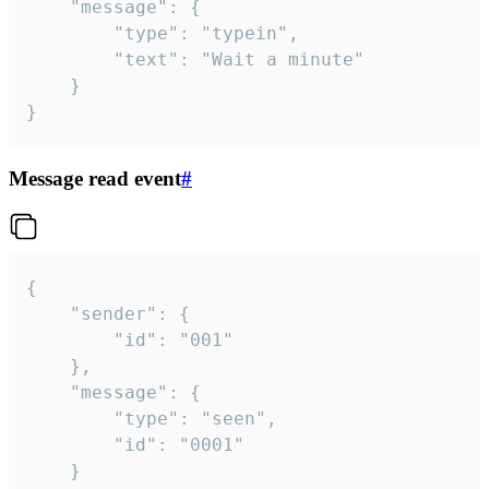
	"message": {

		"type": "typein",

		"text": "Wait a minute"

	}

}
Message read event
#
{

	"sender": {

		"id": "001"

	},

	"message": {

		"type": "seen",

		"id": "0001"

	}
