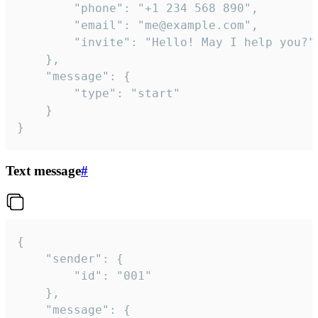
		"phone": "+1 234 568 890",

		"email": "me@example.com",

		"invite": "Hello! May I help you?"

	},

	"message": {

		"type": "start"

	}

}
Text message
#
{

	"sender": {

		"id": "001"

	},

	"message": {
