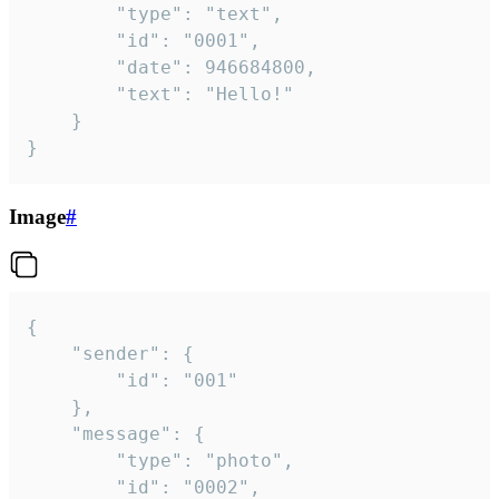
		"type": "text",

		"id": "0001",

		"date": 946684800,

		"text": "Hello!"

	}

}
Image
#
{

	"sender": {

		"id": "001"

	},

	"message": {

		"type": "photo",

		"id": "0002",
