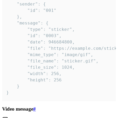
	"sender": {

		"id": "001"

	},

	"message": {

		"type": "sticker",

		"id": "0003",

		"date": 946684800,

		"file": "https://example.com/sticker.gif",

		"mime_type": "image/gif",

		"file_name": "sticker.gif",

		"file_size": 1024,

		"width": 256,

		"height": 256

	}

}
Video message
#