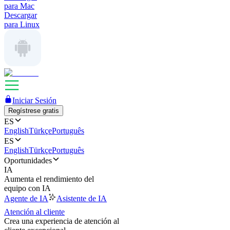
para Mac
Descargar
para Linux
Iniciar Sesión
Regístrese gratis
ES
English
Türkçe
Português
ES
English
Türkçe
Português
Oportunidades
IA
Aumenta el rendimiento del
equipo con IA
Agente de IA
Asistente de IA
Atención al cliente
Crea una experiencia de atención al