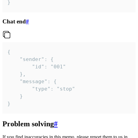
}
Chat end
#
{

	"sender": {

		"id": "001"

	},

	"message": {

		"type": "stop"

	}

}
Problem solving
#
If you find inaccuracies in this memo, please report them to us in