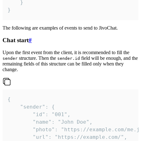
	}

}
The following are examples of events to send to JivoChat.
Chat start
#
Upon the first event from the client, it is recommended to fill the
structure. Then the
field will be enough, and the
sender
sender.id
remaining fields of this structure can be filled only when they
change.
{

	"sender": {

		"id": "001",

		"name": "John Doe",

		"photo": "https://example.com/me.jpg",

		"url": "https://example.com/",
