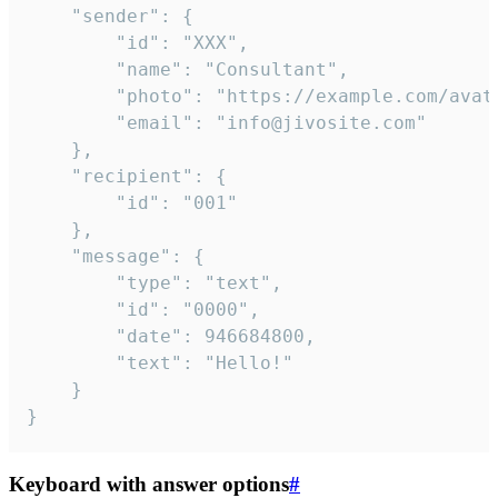
	"sender": {

		"id": "XXX",

		"name": "Consultant",

		"photo": "https://example.com/avatar.png",

		"email": "info@jivosite.com"

	},

	"recipient": {

		"id": "001"

	},

	"message": {

		"type": "text",

		"id": "0000",

		"date": 946684800,

		"text": "Hello!"

	}

}
Keyboard with answer options
#