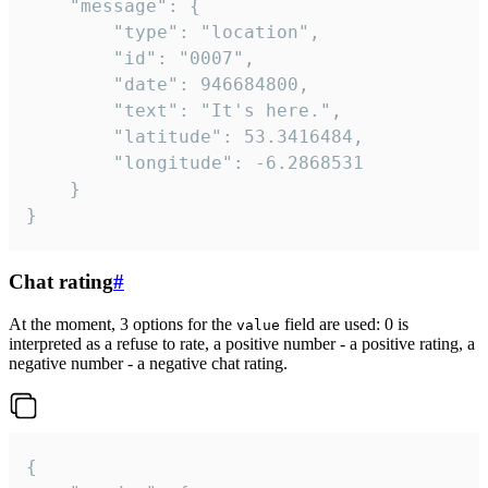
	"message": {

		"type": "location",

		"id": "0007",

		"date": 946684800,

		"text": "It's here.",

		"latitude": 53.3416484,

		"longitude": -6.2868531

	}

}
Chat rating
#
At the moment, 3 options for the
field are used: 0 is
value
interpreted as a refuse to rate, a positive number - a positive rating, a
negative number - a negative chat rating.
{
