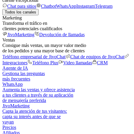
cliente excepcional
Chat para sitios
Chatbot
WhatsApp
Instagram
Telegram
Todos los canales
Marketing
Transforma el tráfico en
clientes potenciales cualificados
JivoMarketing
Devolución de llamadas
Ventas
Consigue más ventas, un mayor valor medio
de los pedidos y una mayor base de clientes
Teléfono empresarial de JivoChat
Chat de equipos de JivoChat
Integraciones
Teléfono Plus
Video llamadas
CRM
Agente de IA
Gestiona las preguntas
más frecuentes
WhatsApp
Aumenta las ventas y ofrece asistencia
a tus clientes a través de su aplicación
de mensajería preferida
JivoMarketing
Capta la atención de tus visitantes:
capta su interés antes de que se
vayan
Precios
Afiliados