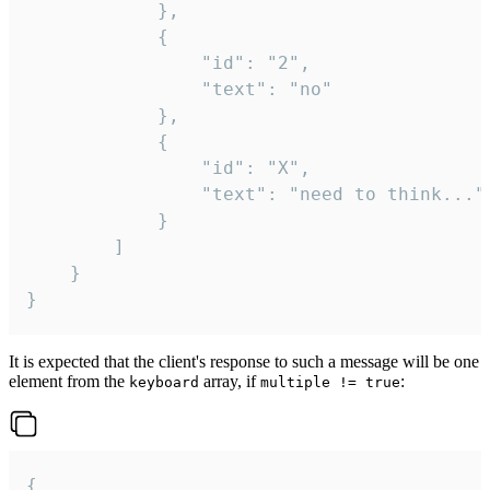
			},

			{

				"id": "2",

				"text": "no"

			},

			{

				"id": "X",

				"text": "need to think..."

			}

		]

	}

}
It is expected that the client's response to such a message will be one
element from the
array, if
:
keyboard
multiple != true
{
