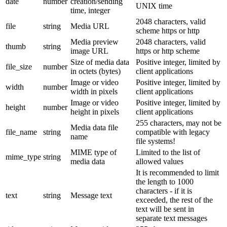
date
number
creation/sending
UNIX time
time, integer
2048 characters, valid
file
string
Media URL
scheme https or http
Media preview
2048 characters, valid
thumb
string
image URL
https or http scheme
Size of media data
Positive integer, limited by
file_size
number
in octets (bytes)
client applications
Image or video
Positive integer, limited by
width
number
width in pixels
client applications
Image or video
Positive integer, limited by
height
number
height in pixels
client applications
255 characters, may not be
Media data file
file_name
string
compatible with legacy
name
file systems!
MIME type of
Limited to the list of
mime_type
string
media data
allowed values
It is recommended to limit
the length to 1000
characters - if it is
text
string
Message text
exceeded, the rest of the
text will be sent in
separate text messages