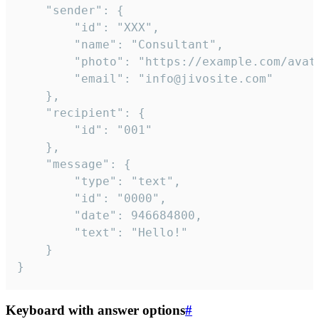
	"sender": {

		"id": "XXX",

		"name": "Consultant",

		"photo": "https://example.com/avatar.png",

		"email": "info@jivosite.com"

	},

	"recipient": {

		"id": "001"

	},

	"message": {

		"type": "text",

		"id": "0000",

		"date": 946684800,

		"text": "Hello!"

	}

}
Keyboard with answer options
#