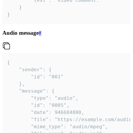
		"text": "Video comment."

	}

}
Audio message
#
{

	"sender": {

		"id": "001"

	},

	"message": {

		"type": "audio",

		"id": "0005",

		"date": 946684800,

		"file": "https://example.com/audio.mp3",

		"mime_type": "audio/mpeg",
