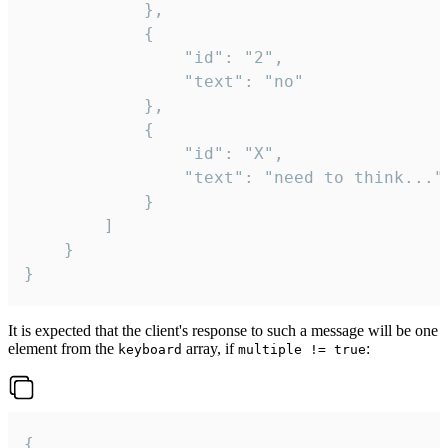
			},

			{

				"id": "2",

				"text": "no"

			},

			{

				"id": "X",

				"text": "need to think..."

			}

		]

	}

}
It is expected that the client's response to such a message will be one
element from the
array, if
:
keyboard
multiple != true
{
