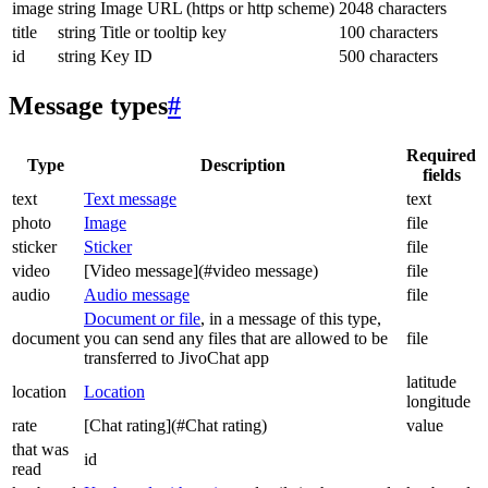
image
string
Image URL (https or http scheme)
2048 characters
title
string
Title or tooltip key
100 characters
id
string
Key ID
500 characters
Message types
#
Required
Type
Description
fields
text
Text message
text
photo
Image
file
sticker
Sticker
file
video
[Video message](#video message)
file
audio
Audio message
file
Document or file
, in a message of this type,
document
you can send any files that are allowed to be
file
transferred to JivoChat app
latitude
location
Location
longitude
rate
[Chat rating](#Chat rating)
value
that was
id
read