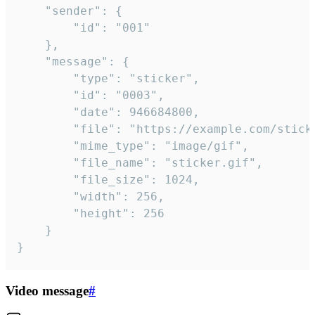
	"sender": {

		"id": "001"

	},

	"message": {

		"type": "sticker",

		"id": "0003",

		"date": 946684800,

		"file": "https://example.com/sticker.gif",

		"mime_type": "image/gif",

		"file_name": "sticker.gif",

		"file_size": 1024,

		"width": 256,

		"height": 256

	}

}
Video message
#