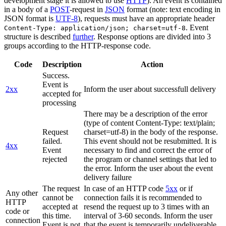
development stage it is allowed to use
HTTP
). An event is contained
in a body of a
POST
-request in
JSON
format (note: text encoding in
JSON format is
UTF-8
), requests must have an appropriate header
. Event
Content-Type: application/json; charset=utf-8
structure is described
further
. Response options are divided into 3
groups according to the HTTP-response code.
Code
Description
Action
Success.
Event is
2xx
Inform the user about successfull delivery
accepted for
processing
There may be a description of the error
(type of content Content-Type: text/plain;
Request
charset=utf-8) in the body of the response.
failed.
This event should not be resubmitted. It is
4xx
Event
necessary to find and correct the error of
rejected
the program or channel settings that led to
the error. Inform the user about the event
delivery failure
The request
In case of an HTTP code
5xx
or if
Any other
cannot be
connection fails it is recommended to
HTTP
accepted at
resend the request up to 3 times with an
code or
this time.
interval of 3-60 seconds. Inform the user
connection
Event is not
that the event is temporarily undeliverable.