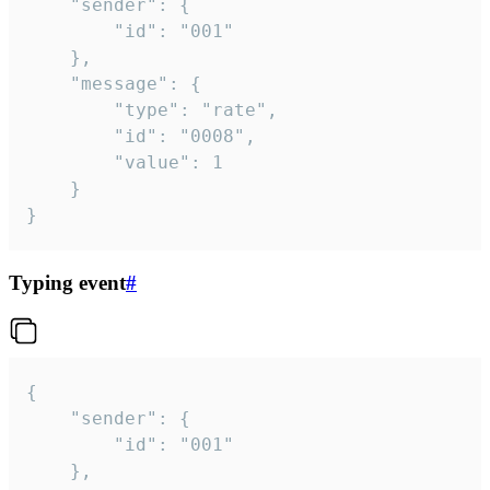
	"sender": {

		"id": "001"

	},

	"message": {

		"type": "rate",

		"id": "0008",

		"value": 1

	}

}
Typing event
#
{

	"sender": {

		"id": "001"

	},
