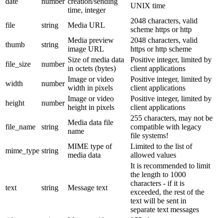
date
number
creation/sending
UNIX time
time, integer
2048 characters, valid
file
string
Media URL
scheme https or http
Media preview
2048 characters, valid
thumb
string
image URL
https or http scheme
Size of media data
Positive integer, limited by
file_size
number
in octets (bytes)
client applications
Image or video
Positive integer, limited by
width
number
width in pixels
client applications
Image or video
Positive integer, limited by
height
number
height in pixels
client applications
255 characters, may not be
Media data file
file_name
string
compatible with legacy
name
file systems!
MIME type of
Limited to the list of
mime_type
string
media data
allowed values
It is recommended to limit
the length to 1000
characters - if it is
text
string
Message text
exceeded, the rest of the
text will be sent in
separate text messages