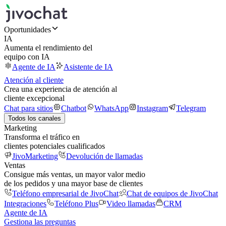
Oportunidades
IA
Aumenta el rendimiento del
equipo con IA
Agente de IA
Asistente de IA
Atención al cliente
Crea una experiencia de atención al
cliente excepcional
Chat para sitios
Chatbot
WhatsApp
Instagram
Telegram
Todos los canales
Marketing
Transforma el tráfico en
clientes potenciales cualificados
JivoMarketing
Devolución de llamadas
Ventas
Consigue más ventas, un mayor valor medio
de los pedidos y una mayor base de clientes
Teléfono empresarial de JivoChat
Chat de equipos de JivoChat
Integraciones
Teléfono Plus
Video llamadas
CRM
Agente de IA
Gestiona las preguntas