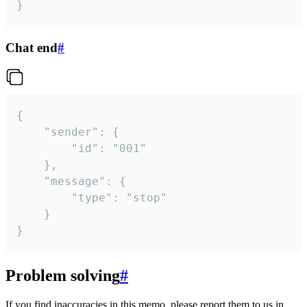
}
Chat end
#
{

	"sender": {

		"id": "001"

	},

	"message": {

		"type": "stop"

	}

}
Problem solving
#
If you find inaccuracies in this memo, please report them to us in