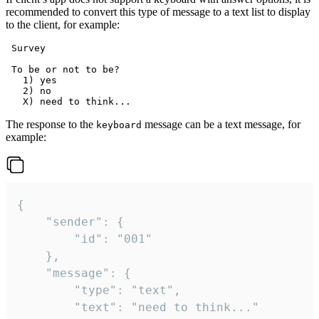
recommended to convert this type of message to a text list to display
to the client, for example:
 Survey

 To be or not to be?

   1) yes

   2) no

The response to the
message can be a text message, for
keyboard
example:
{

	"sender": {

		"id": "001"

	},

	"message": {

		"type": "text",

		"text": "need to think..."
