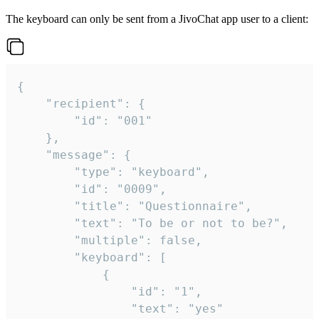
The keyboard can only be sent from a JivoChat app user to a client:
{

	"recipient": {

		"id": "001"

	},

	"message": {

		"type": "keyboard",

		"id": "0009",

		"title": "Questionnaire",

		"text": "To be or not to be?",

		"multiple": false,

		"keyboard": [

			{

				"id": "1",

				"text": "yes"
