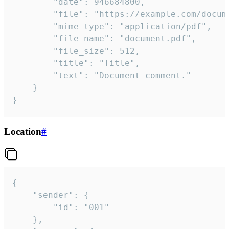
		"date": 946684800,

		"file": "https://example.com/document.pdf",

		"mime_type": "application/pdf",

		"file_name": "document.pdf",

		"file_size": 512,

		"title": "Title",

		"text": "Document comment."

	}

}
Location
#
{

	"sender": {

		"id": "001"

	},
