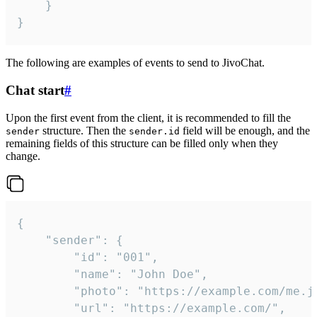
	}

}
The following are examples of events to send to JivoChat.
Chat start
#
Upon the first event from the client, it is recommended to fill the
structure. Then the
field will be enough, and the
sender
sender.id
remaining fields of this structure can be filled only when they
change.
{

	"sender": {

		"id": "001",

		"name": "John Doe",

		"photo": "https://example.com/me.jpg",

		"url": "https://example.com/",
