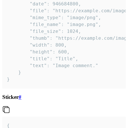
		"date": 946684800,

		"file": "https://example.com/image.png",

		"mime_type": "image/png",

		"file_name": "image.png",

		"file_size": 1024,

		"thumb": "https://example.com/image_thumb.png",

		"width": 800,

		"height": 600,

		"title": "Title",

		"text": "Image comment."

	}

}
Sticker
#
{
