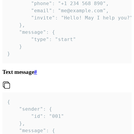
		"phone": "+1 234 568 890",

		"email": "me@example.com",

		"invite": "Hello! May I help you?"

	},

	"message": {

		"type": "start"

	}

}
Text message
#
{

	"sender": {

		"id": "001"

	},

	"message": {
