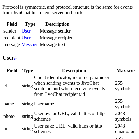
Protocol is symmetric, and protocol structure is the same for events
from JivoChat to a client server and back.
Field
Type
Description
sender
User
Message sender
recipient
User
Message recipient
message
Message
Message text
User
#
Field
Type
Description
Max size
Client identificator, required parameter
when sending events to JivoChat
255
id
string
sender.id and when receiving events
symbols
from JivoChat recipient.id
255
name
string
Username
symbols
User avatar URL, valid https or http
2048
photo
string
schemes
symbols
User page URL, valid https or http
2048
url
string
schemes
символов
255