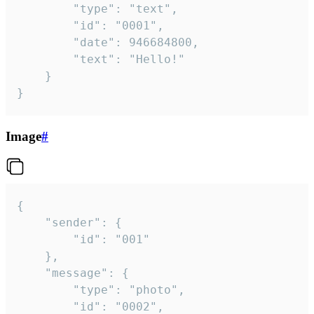
		"type": "text",

		"id": "0001",

		"date": 946684800,

		"text": "Hello!"

	}

}
Image
#
{

	"sender": {

		"id": "001"

	},

	"message": {

		"type": "photo",

		"id": "0002",
