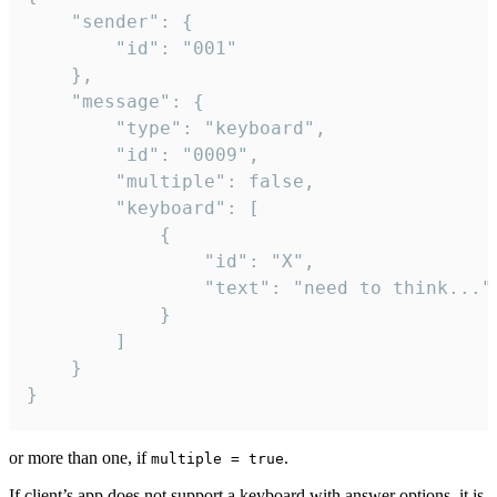
	"sender": {

		"id": "001"

	},

	"message": {

		"type": "keyboard",

		"id": "0009",

		"multiple": false,

		"keyboard": [

			{

				"id": "X",

				"text": "need to think..."

			}

		]

	}

}
or more than one, if
.
multiple = true
If client’s app does not support a keyboard with answer options, it is