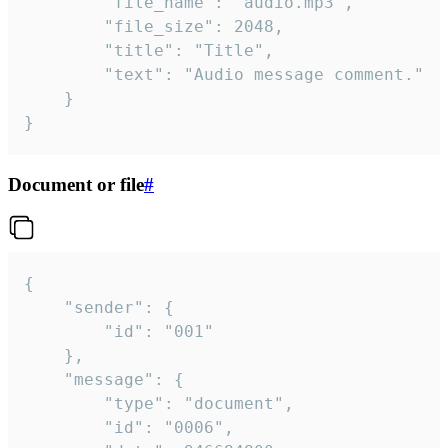
		"file_name": "audio.mp3",

		"file_size": 2048,

		"title": "Title",

		"text": "Audio message comment."

	}

}
Document or file
#
{

	"sender": {

		"id": "001"

	},

	"message": {

		"type": "document",

		"id": "0006",
