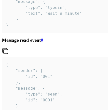
	"message": {

		"type": "typein",

		"text": "Wait a minute"

	}

}
Message read event
#
{

	"sender": {

		"id": "001"

	},

	"message": {

		"type": "seen",

		"id": "0001"

	}
