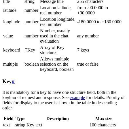
title
string
Message title
255 characters
Location latitude,
from -90.0000 to
latitude
number
real number
+90.0000
Location longitude,
longitude
number
-180.0000 to +180.0000
real number
Number, usually
value
number
used in the chat
any number
evaluation
Array of Key
keyboard
[]Key
7 keys
structures
Allows multiple
multiple
boolean
selection on the
true or false
keyboard, boolean
Key
#
It is mandatory for a key to have one structure field, both in the
request and response. See
example
for details. Priority of
keyboard
fields for display to the user is shown in the table in descending
order.
Field
Type
Description
Max size
text
string
Key text
100 characters