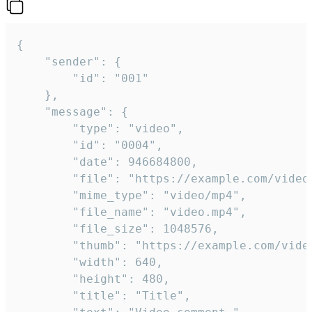
{

	"sender": {

		"id": "001"

	},

	"message": {

		"type": "video",

		"id": "0004",

		"date": 946684800,

		"file": "https://example.com/video.mp4",

		"mime_type": "video/mp4",

		"file_name": "video.mp4",

		"file_size": 1048576,

		"thumb": "https://example.com/video_thumb.png",

		"width": 640,

		"height": 480,

		"title": "Title",
