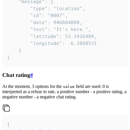
	"message": {

		"type": "location",

		"id": "0007",

		"date": 946684800,

		"text": "It's here.",

		"latitude": 53.3416484,

		"longitude": -6.2868531

	}

}
Chat rating
#
At the moment, 3 options for the
field are used: 0 is
value
interpreted as a refuse to rate, a positive number - a positive rating, a
negative number - a negative chat rating.
{
