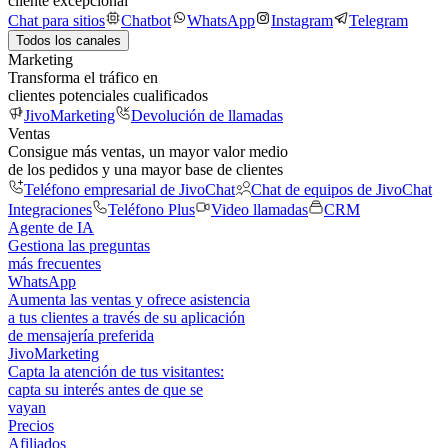
cliente excepcional
Chat para sitios
Chatbot
WhatsApp
Instagram
Telegram
Todos los canales
Marketing
Transforma el tráfico en
clientes potenciales cualificados
JivoMarketing
Devolución de llamadas
Ventas
Consigue más ventas, un mayor valor medio
de los pedidos y una mayor base de clientes
Teléfono empresarial de JivoChat
Chat de equipos de JivoChat
Integraciones
Teléfono Plus
Video llamadas
CRM
Agente de IA
Gestiona las preguntas
más frecuentes
WhatsApp
Aumenta las ventas y ofrece asistencia
a tus clientes a través de su aplicación
de mensajería preferida
JivoMarketing
Capta la atención de tus visitantes:
capta su interés antes de que se
vayan
Precios
Afiliados