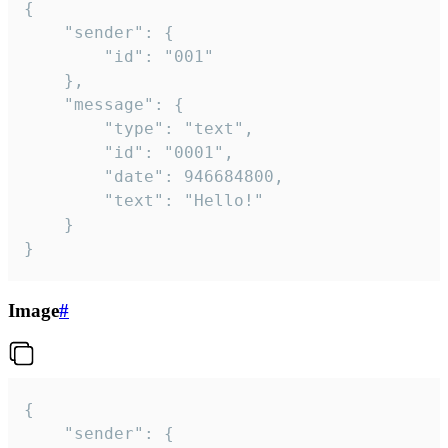
{

	"sender": {

		"id": "001"

	},

	"message": {

		"type": "text",

		"id": "0001",

		"date": 946684800,

		"text": "Hello!"

	}

}
Image
#
{

	"sender": {
