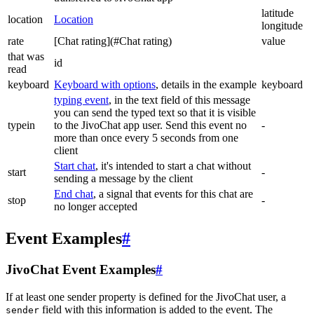
latitude
location
Location
longitude
rate
[Chat rating](#Chat rating)
value
that was
id
read
keyboard
Keyboard with options
, details in the example
keyboard
typing event
, in the text field of this message
you can send the typed text so that it is visible
typein
to the JivoChat app user. Send this event no
-
more than once every 5 seconds from one
client
Start chat
, it's intended to start a chat without
start
-
sending a message by the client
End chat
, a signal that events for this chat are
stop
-
no longer accepted
Event Examples
#
JivoChat Event Examples
#
If at least one sender property is defined for the JivoChat user, a
field with this information is added to the event. The
sender