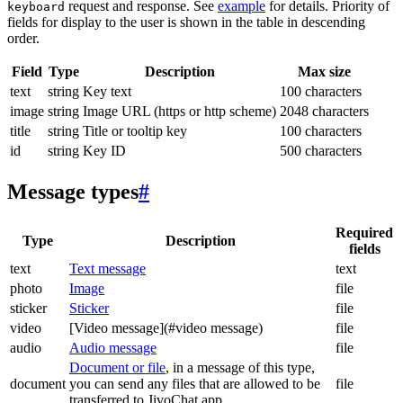
request and response. See
example
for details. Priority of
keyboard
fields for display to the user is shown in the table in descending
order.
Field
Type
Description
Max size
text
string
Key text
100 characters
image
string
Image URL (https or http scheme)
2048 characters
title
string
Title or tooltip key
100 characters
id
string
Key ID
500 characters
Message types
#
Required
Type
Description
fields
text
Text message
text
photo
Image
file
sticker
Sticker
file
video
[Video message](#video message)
file
audio
Audio message
file
Document or file
, in a message of this type,
document
you can send any files that are allowed to be
file
transferred to JivoChat app