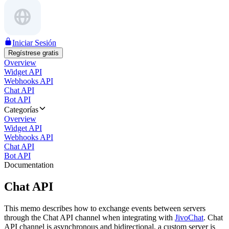
Iniciar Sesión
Regístrese gratis
Overview
Widget API
Webhooks API
Chat API
Bot API
Categorías
Overview
Widget API
Webhooks API
Chat API
Bot API
Documentation
Chat API
This memo describes how to exchange events between servers
through the Chat API channel when integrating with
JivoChat
. Chat
API channel is asynchronous and bidirectional, a custom server is