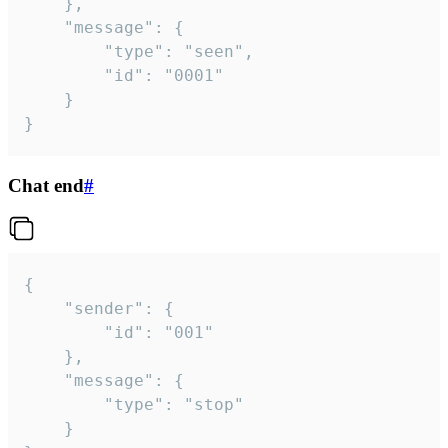
	},

	"message": {

		"type": "seen",

		"id": "0001"

	}

}
Chat end
#
{

	"sender": {

		"id": "001"

	},

	"message": {

		"type": "stop"

	}
