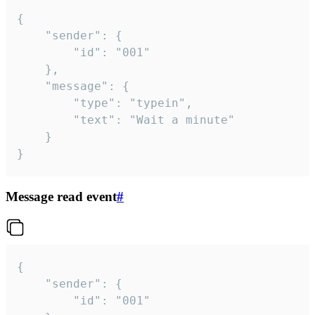
{

	"sender": {

		"id": "001"

	},

	"message": {

		"type": "typein",

		"text": "Wait a minute"

	}

}
Message read event
#
{

	"sender": {

		"id": "001"
