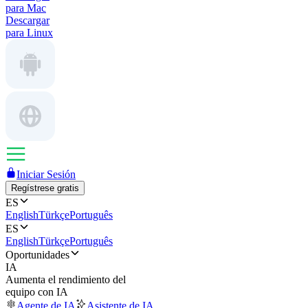
para Mac
Descargar
para Linux
Iniciar Sesión
Regístrese gratis
ES
English
Türkçe
Português
ES
English
Türkçe
Português
Oportunidades
IA
Aumenta el rendimiento del
equipo con IA
Agente de IA
Asistente de IA