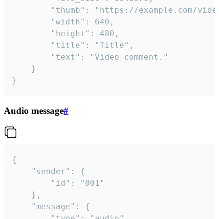
		"thumb": "https://example.com/video_thumb.png",

		"width": 640,

		"height": 480,

		"title": "Title",

		"text": "Video comment."

	}

}
Audio message
#
{

	"sender": {

		"id": "001"

	},

	"message": {

		"type": "audio",
