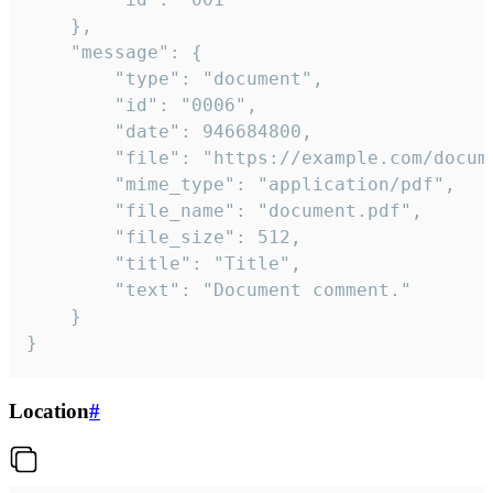
	},

	"message": {

		"type": "document",

		"id": "0006",

		"date": 946684800,

		"file": "https://example.com/document.pdf",

		"mime_type": "application/pdf",

		"file_name": "document.pdf",

		"file_size": 512,

		"title": "Title",

		"text": "Document comment."

	}

}
Location
#