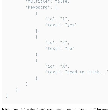
		"multiple": false,

		"keyboard": [

			{

				"id": "1",

				"text": "yes"

			},

			{

				"id": "2",

				"text": "no"

			},

			{

				"id": "X",

				"text": "need to think..."

			}

		]

	}

}
It is expected that the client's response to such a message will be one