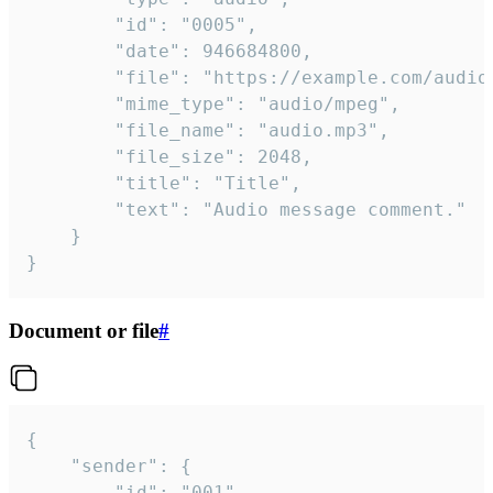
		"id": "0005",

		"date": 946684800,

		"file": "https://example.com/audio.mp3",

		"mime_type": "audio/mpeg",

		"file_name": "audio.mp3",

		"file_size": 2048,

		"title": "Title",

		"text": "Audio message comment."

	}

}
Document or file
#
{

	"sender": {

		"id": "001"
