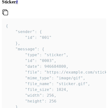
Sticker
#
{

	"sender": {

		"id": "001"

	},

	"message": {

		"type": "sticker",

		"id": "0003",

		"date": 946684800,

		"file": "https://example.com/sticker.gif",

		"mime_type": "image/gif",

		"file_name": "sticker.gif",

		"file_size": 1024,

		"width": 256,

		"height": 256

	}
