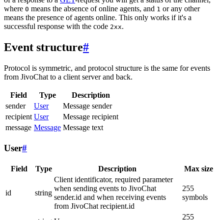
where
means the absence of online agents, and
or any other
0
1
means the presence of agents online. This only works if it's a
successful response with the code
.
2xx
Event structure
#
Protocol is symmetric, and protocol structure is the same for events
from JivoChat to a client server and back.
Field
Type
Description
sender
User
Message sender
recipient
User
Message recipient
message
Message
Message text
User
#
Field
Type
Description
Max size
Client identificator, required parameter
when sending events to JivoChat
255
id
string
sender.id and when receiving events
symbols
from JivoChat recipient.id
255