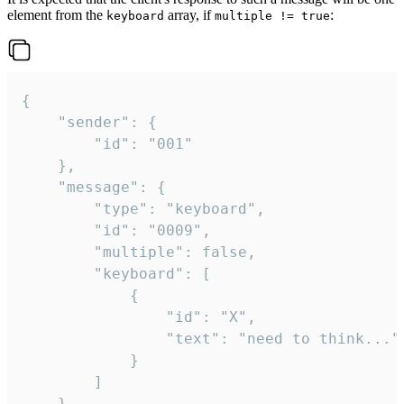
element from the
array, if
:
keyboard
multiple != true
{

	"sender": {

		"id": "001"

	},

	"message": {

		"type": "keyboard",

		"id": "0009",

		"multiple": false,

		"keyboard": [

			{

				"id": "X",

				"text": "need to think..."

			}

		]

	}
