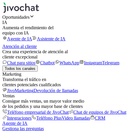
Oportunidades
IA
Aumenta el rendimiento del
equipo con IA
Agente de IA
Asistente de IA
Atención al cliente
Crea una experiencia de atención al
cliente excepcional
Chat para sitios
Chatbot
WhatsApp
Instagram
Telegram
Todos los canales
Marketing
Transforma el tráfico en
clientes potenciales cualificados
JivoMarketing
Devolución de llamadas
Ventas
Consigue más ventas, un mayor valor medio
de los pedidos y una mayor base de clientes
Teléfono empresarial de JivoChat
Chat de equipos de JivoChat
Integraciones
Teléfono Plus
Video llamadas
CRM
Agente de IA
Gestiona las preguntas