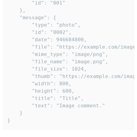
		"id": "001"

	},

	"message": {

		"type": "photo",

		"id": "0002",

		"date": 946684800,

		"file": "https://example.com/image.png",

		"mime_type": "image/png",

		"file_name": "image.png",

		"file_size": 1024,

		"thumb": "https://example.com/image_thumb.png",

		"width": 800,

		"height": 600,

		"title": "Title",

		"text": "Image comment."

	}

}