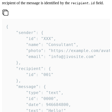
recipient of the message is identified by the
field.
recipient.id
{

	"sender": {

		"id": "XXX",

		"name": "Consultant",

		"photo": "https://example.com/avatar.png",

		"email": "info@jivosite.com"

	},

	"recipient": {

		"id": "001"

	},

	"message": {

		"type": "text",

		"id": "0000",

		"date": 946684800,

		"text": "Hello!"
