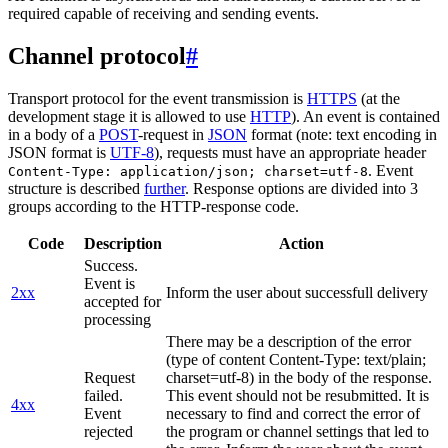
required capable of receiving and sending events.
Channel protocol
#
Transport protocol for the event transmission is
HTTPS
(at the
development stage it is allowed to use
HTTP
). An event is contained
in a body of a
POST
-request in
JSON
format (note: text encoding in
JSON format is
UTF-8
), requests must have an appropriate header
. Event
Content-Type: application/json; charset=utf-8
structure is described
further
. Response options are divided into 3
groups according to the HTTP-response code.
Code
Description
Action
Success.
Event is
2xx
Inform the user about successfull delivery
accepted for
processing
There may be a description of the error
(type of content Content-Type: text/plain;
Request
charset=utf-8) in the body of the response.
failed.
This event should not be resubmitted. It is
4xx
Event
necessary to find and correct the error of
rejected
the program or channel settings that led to