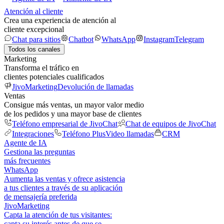
Atención al cliente
Crea una experiencia de atención al
cliente excepcional
Chat para sitios
Chatbot
WhatsApp
Instagram
Telegram
Todos los canales
Marketing
Transforma el tráfico en
clientes potenciales cualificados
JivoMarketing
Devolución de llamadas
Ventas
Consigue más ventas, un mayor valor medio
de los pedidos y una mayor base de clientes
Teléfono empresarial de JivoChat
Chat de equipos de JivoChat
Integraciones
Teléfono Plus
Video llamadas
CRM
Agente de IA
Gestiona las preguntas
más frecuentes
WhatsApp
Aumenta las ventas y ofrece asistencia
a tus clientes a través de su aplicación
de mensajería preferida
JivoMarketing
Capta la atención de tus visitantes:
capta su interés antes de que se