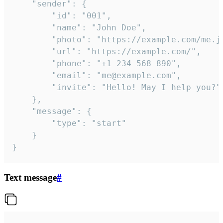
	"sender": {

		"id": "001",

		"name": "John Doe",

		"photo": "https://example.com/me.jpg",

		"url": "https://example.com/",

		"phone": "+1 234 568 890",

		"email": "me@example.com",

		"invite": "Hello! May I help you?"

	},

	"message": {

		"type": "start"

	}

}
Text message
#