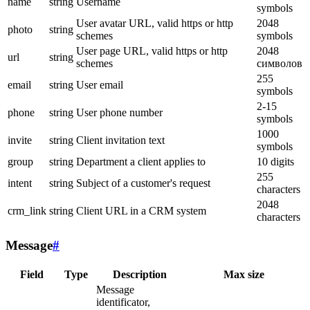
name
string
Username
symbols
User avatar URL, valid https or http
2048
photo
string
schemes
symbols
User page URL, valid https or http
2048
url
string
schemes
символов
255
email
string
User email
symbols
2-15
phone
string
User phone number
symbols
1000
invite
string
Client invitation text
symbols
group
string
Department a client applies to
10 digits
255
intent
string
Subject of a customer's request
characters
2048
crm_link
string
Client URL in a CRM system
characters
Message
#
Field
Type
Description
Max size
Message
identificator,