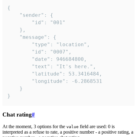
{

	"sender": {

		"id": "001"

	},

	"message": {

		"type": "location",

		"id": "0007",

		"date": 946684800,

		"text": "It's here.",

		"latitude": 53.3416484,

		"longitude": -6.2868531

	}

}
Chat rating
#
At the moment, 3 options for the
field are used: 0 is
value
interpreted as a refuse to rate, a positive number - a positive rating, a