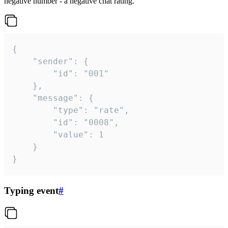
negative number - a negative chat rating.
{

	"sender": {

		"id": "001"

	},

	"message": {

		"type": "rate",

		"id": "0008",

		"value": 1

	}

}
Typing event
#