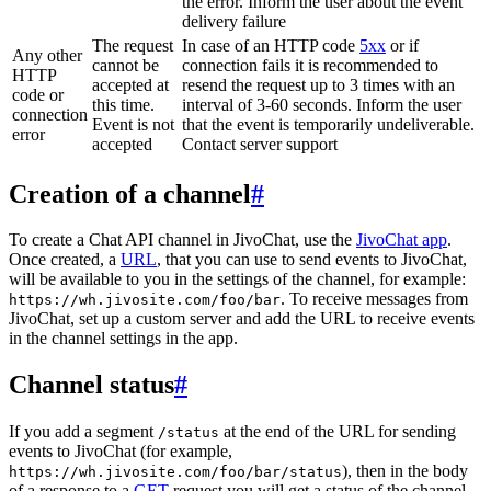
the error. Inform the user about the event
delivery failure
The request
In case of an HTTP code
5xx
or if
Any other
cannot be
connection fails it is recommended to
HTTP
accepted at
resend the request up to 3 times with an
code or
this time.
interval of 3-60 seconds. Inform the user
connection
Event is not
that the event is temporarily undeliverable.
error
accepted
Contact server support
Creation of a channel
#
To create a Chat API channel in JivoChat, use the
JivoChat app
.
Once created, a
URL
, that you can use to send events to JivoChat,
will be available to you in the settings of the channel, for example:
. To receive messages from
https://wh.jivosite.com/foo/bar
JivoChat, set up a custom server and add the URL to receive events
in the channel settings in the app.
Channel status
#
If you add a segment
at the end of the URL for sending
/status
events to JivoChat (for example,
), then in the body
https://wh.jivosite.com/foo/bar/status
of a response to a
GET
-request you will get a status of the channel,