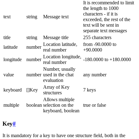
It is recommended to limit
the length to 1000
characters - if it is
text
string
Message text
exceeded, the rest of the
text will be sent in
separate text messages
title
string
Message title
255 characters
Location latitude,
from -90.0000 to
latitude
number
real number
+90.0000
Location longitude,
longitude
number
-180.0000 to +180.0000
real number
Number, usually
value
number
used in the chat
any number
evaluation
Array of Key
keyboard
[]Key
7 keys
structures
Allows multiple
multiple
boolean
selection on the
true or false
keyboard, boolean
Key
#
It is mandatory for a key to have one structure field, both in the