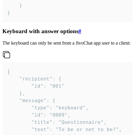
	}

}
Keyboard with answer options
#
The keyboard can only be sent from a JivoChat app user to a client:
{

	"recipient": {

		"id": "001"

	},

	"message": {

		"type": "keyboard",

		"id": "0009",

		"title": "Questionnaire",

		"text": "To be or not to be?",
