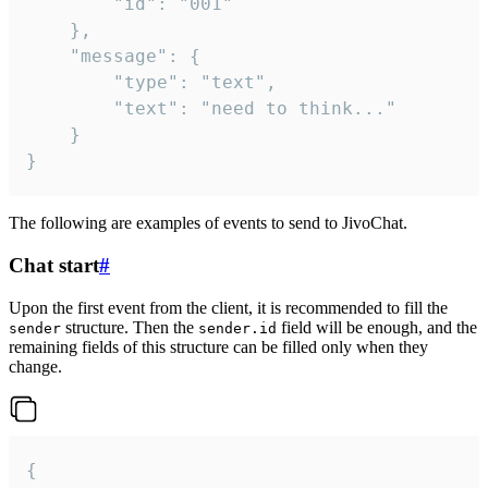
		"id": "001"

	},

	"message": {

		"type": "text",

		"text": "need to think..."

	}

}
The following are examples of events to send to JivoChat.
Chat start
#
Upon the first event from the client, it is recommended to fill the
structure. Then the
field will be enough, and the
sender
sender.id
remaining fields of this structure can be filled only when they
change.
{
