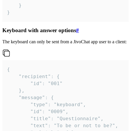
	}

}
Keyboard with answer options
#
The keyboard can only be sent from a JivoChat app user to a client:
{

	"recipient": {

		"id": "001"

	},

	"message": {

		"type": "keyboard",

		"id": "0009",

		"title": "Questionnaire",

		"text": "To be or not to be?",
