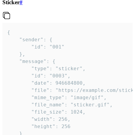
Sticker
#
{

	"sender": {

		"id": "001"

	},

	"message": {

		"type": "sticker",

		"id": "0003",

		"date": 946684800,

		"file": "https://example.com/sticker.gif",

		"mime_type": "image/gif",

		"file_name": "sticker.gif",

		"file_size": 1024,

		"width": 256,

		"height": 256

	}
