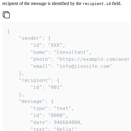
recipient of the message is identified by the
field.
recipient.id
{

	"sender": {

		"id": "XXX",

		"name": "Consultant",

		"photo": "https://example.com/avatar.png",

		"email": "info@jivosite.com"

	},

	"recipient": {

		"id": "001"

	},

	"message": {

		"type": "text",

		"id": "0000",

		"date": 946684800,

		"text": "Hello!"
