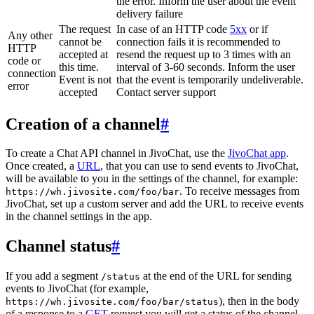
the error. Inform the user about the event
delivery failure
The request
In case of an HTTP code
5xx
or if
Any other
cannot be
connection fails it is recommended to
HTTP
accepted at
resend the request up to 3 times with an
code or
this time.
interval of 3-60 seconds. Inform the user
connection
Event is not
that the event is temporarily undeliverable.
error
accepted
Contact server support
Creation of a channel
#
To create a Chat API channel in JivoChat, use the
JivoChat app
.
Once created, a
URL
, that you can use to send events to JivoChat,
will be available to you in the settings of the channel, for example:
. To receive messages from
https://wh.jivosite.com/foo/bar
JivoChat, set up a custom server and add the URL to receive events
in the channel settings in the app.
Channel status
#
If you add a segment
at the end of the URL for sending
/status
events to JivoChat (for example,
), then in the body
https://wh.jivosite.com/foo/bar/status
of a response to a
GET
-request you will get a status of the channel,