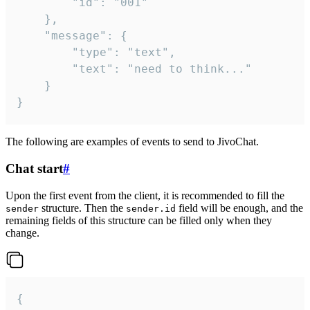
		"id": "001"

	},

	"message": {

		"type": "text",

		"text": "need to think..."

	}

}
The following are examples of events to send to JivoChat.
Chat start
#
Upon the first event from the client, it is recommended to fill the
structure. Then the
field will be enough, and the
sender
sender.id
remaining fields of this structure can be filled only when they
change.
{
