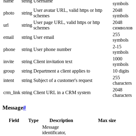
name
string
Username
symbols
User avatar URL, valid https or http
2048
photo
string
schemes
symbols
User page URL, valid https or http
2048
url
string
schemes
символов
255
email
string
User email
symbols
2-15
phone
string
User phone number
symbols
1000
invite
string
Client invitation text
symbols
group
string
Department a client applies to
10 digits
255
intent
string
Subject of a customer's request
characters
2048
crm_link
string
Client URL in a CRM system
characters
Message
#
Field
Type
Description
Max size
Message
identificator,