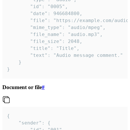
		"id": "0005",

		"date": 946684800,

		"file": "https://example.com/audio.mp3",

		"mime_type": "audio/mpeg",

		"file_name": "audio.mp3",

		"file_size": 2048,

		"title": "Title",

		"text": "Audio message comment."

	}

}
Document or file
#
{

	"sender": {

		"id": "001"
