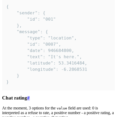
{

	"sender": {

		"id": "001"

	},

	"message": {

		"type": "location",

		"id": "0007",

		"date": 946684800,

		"text": "It's here.",

		"latitude": 53.3416484,

		"longitude": -6.2868531

	}

}
Chat rating
#
At the moment, 3 options for the
field are used: 0 is
value
interpreted as a refuse to rate, a positive number - a positive rating, a