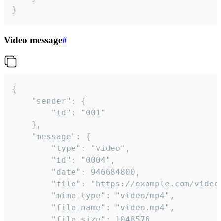
}
Video message
#
{

	"sender": {

		"id": "001"

	},

	"message": {

		"type": "video",

		"id": "0004",

		"date": 946684800,

		"file": "https://example.com/video.mp4",

		"mime_type": "video/mp4",

		"file_name": "video.mp4",

		"file_size": 1048576,
