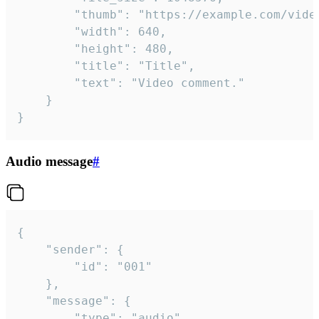
		"thumb": "https://example.com/video_thumb.png",

		"width": 640,

		"height": 480,

		"title": "Title",

		"text": "Video comment."

	}

}
Audio message
#
{

	"sender": {

		"id": "001"

	},

	"message": {

		"type": "audio",
