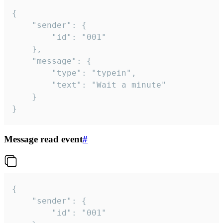
{

	"sender": {

		"id": "001"

	},

	"message": {

		"type": "typein",

		"text": "Wait a minute"

	}

}
Message read event
#
{

	"sender": {

		"id": "001"
