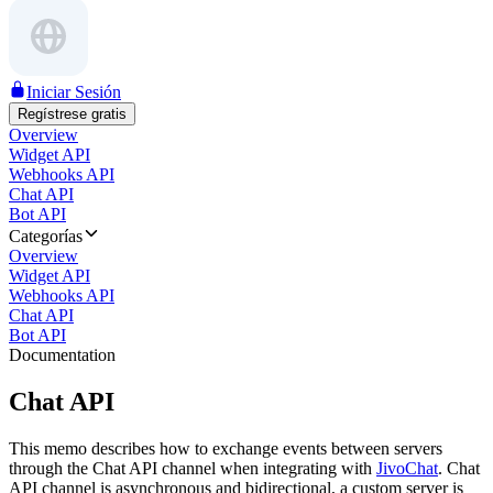
Iniciar Sesión
Regístrese gratis
Overview
Widget API
Webhooks API
Chat API
Bot API
Categorías
Overview
Widget API
Webhooks API
Chat API
Bot API
Documentation
Chat API
This memo describes how to exchange events between servers
through the Chat API channel when integrating with
JivoChat
. Chat
API channel is asynchronous and bidirectional, a custom server is