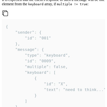
element from the
array, if
:
keyboard
multiple != true
{

	"sender": {

		"id": "001"

	},

	"message": {

		"type": "keyboard",

		"id": "0009",

		"multiple": false,

		"keyboard": [

			{

				"id": "X",

				"text": "need to think..."

			}

		]

	}
