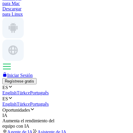
para Mac
Descargar
para Linux
Iniciar Sesión
Regístrese gratis
ES
English
Türkçe
Português
ES
English
Türkçe
Português
Oportunidades
IA
Aumenta el rendimiento del
equipo con IA
Agente de IA
Asistente de IA