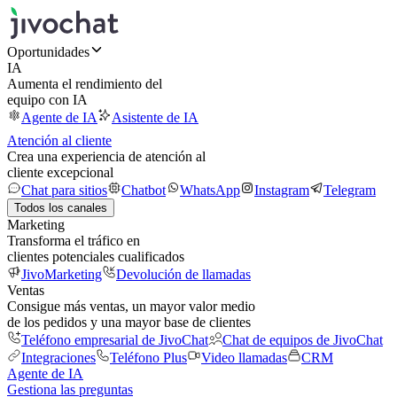
Oportunidades
IA
Aumenta el rendimiento del
equipo con IA
Agente de IA
Asistente de IA
Atención al cliente
Crea una experiencia de atención al
cliente excepcional
Chat para sitios
Chatbot
WhatsApp
Instagram
Telegram
Todos los canales
Marketing
Transforma el tráfico en
clientes potenciales cualificados
JivoMarketing
Devolución de llamadas
Ventas
Consigue más ventas, un mayor valor medio
de los pedidos y una mayor base de clientes
Teléfono empresarial de JivoChat
Chat de equipos de JivoChat
Integraciones
Teléfono Plus
Video llamadas
CRM
Agente de IA
Gestiona las preguntas