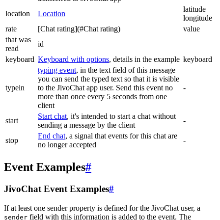
latitude
location
Location
longitude
rate
[Chat rating](#Chat rating)
value
that was
id
read
keyboard
Keyboard with options
, details in the example
keyboard
typing event
, in the text field of this message
you can send the typed text so that it is visible
typein
to the JivoChat app user. Send this event no
-
more than once every 5 seconds from one
client
Start chat
, it's intended to start a chat without
start
-
sending a message by the client
End chat
, a signal that events for this chat are
stop
-
no longer accepted
Event Examples
#
JivoChat Event Examples
#
If at least one sender property is defined for the JivoChat user, a
field with this information is added to the event. The
sender