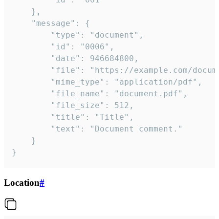
	},

	"message": {

		"type": "document",

		"id": "0006",

		"date": 946684800,

		"file": "https://example.com/document.pdf",

		"mime_type": "application/pdf",

		"file_name": "document.pdf",

		"file_size": 512,

		"title": "Title",

		"text": "Document comment."

	}

}
Location
#