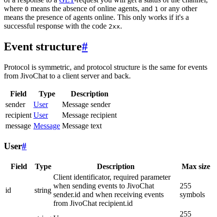
where
means the absence of online agents, and
or any other
0
1
means the presence of agents online. This only works if it's a
successful response with the code
.
2xx
Event structure
#
Protocol is symmetric, and protocol structure is the same for events
from JivoChat to a client server and back.
Field
Type
Description
sender
User
Message sender
recipient
User
Message recipient
message
Message
Message text
User
#
Field
Type
Description
Max size
Client identificator, required parameter
when sending events to JivoChat
255
id
string
sender.id and when receiving events
symbols
from JivoChat recipient.id
255