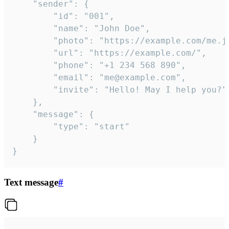
	"sender": {

		"id": "001",

		"name": "John Doe",

		"photo": "https://example.com/me.jpg",

		"url": "https://example.com/",

		"phone": "+1 234 568 890",

		"email": "me@example.com",

		"invite": "Hello! May I help you?"

	},

	"message": {

		"type": "start"

	}

}
Text message
#