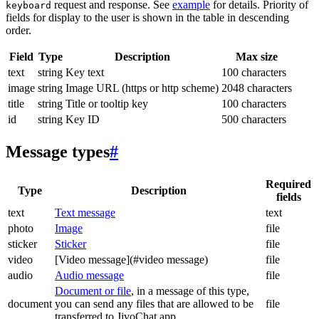
request and response. See
example
for details. Priority of
keyboard
fields for display to the user is shown in the table in descending
order.
Field
Type
Description
Max size
text
string
Key text
100 characters
image
string
Image URL (https or http scheme)
2048 characters
title
string
Title or tooltip key
100 characters
id
string
Key ID
500 characters
Message types
#
Required
Type
Description
fields
text
Text message
text
photo
Image
file
sticker
Sticker
file
video
[Video message](#video message)
file
audio
Audio message
file
Document or file
, in a message of this type,
document
you can send any files that are allowed to be
file
transferred to JivoChat app