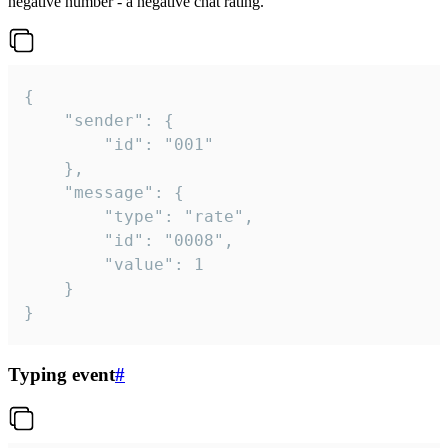
negative number - a negative chat rating.
{

	"sender": {

		"id": "001"

	},

	"message": {

		"type": "rate",

		"id": "0008",

		"value": 1

	}

}
Typing event
#