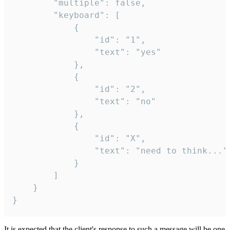
		"multiple": false,

		"keyboard": [

			{

				"id": "1",

				"text": "yes"

			},

			{

				"id": "2",

				"text": "no"

			},

			{

				"id": "X",

				"text": "need to think..."

			}

		]

	}

}
It is expected that the client's response to such a message will be one