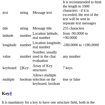
It is recommended to limit
the length to 1000
characters - if it is
text
string
Message text
exceeded, the rest of the
text will be sent in
separate text messages
title
string
Message title
255 characters
Location latitude,
from -90.0000 to
latitude
number
real number
+90.0000
Location longitude,
longitude
number
-180.0000 to +180.0000
real number
Number, usually
value
number
used in the chat
any number
evaluation
Array of Key
keyboard
[]Key
7 keys
structures
Allows multiple
multiple
boolean
selection on the
true or false
keyboard, boolean
Key
#
It is mandatory for a key to have one structure field, both in the