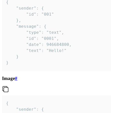
{

	"sender": {

		"id": "001"

	},

	"message": {

		"type": "text",

		"id": "0001",

		"date": 946684800,

		"text": "Hello!"

	}

}
Image
#
{

	"sender": {
