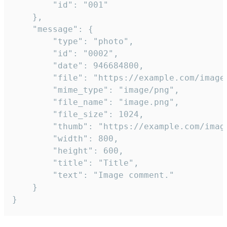
		"id": "001"

	},

	"message": {

		"type": "photo",

		"id": "0002",

		"date": 946684800,

		"file": "https://example.com/image.png",

		"mime_type": "image/png",

		"file_name": "image.png",

		"file_size": 1024,

		"thumb": "https://example.com/image_thumb.png",

		"width": 800,

		"height": 600,

		"title": "Title",

		"text": "Image comment."

	}

}