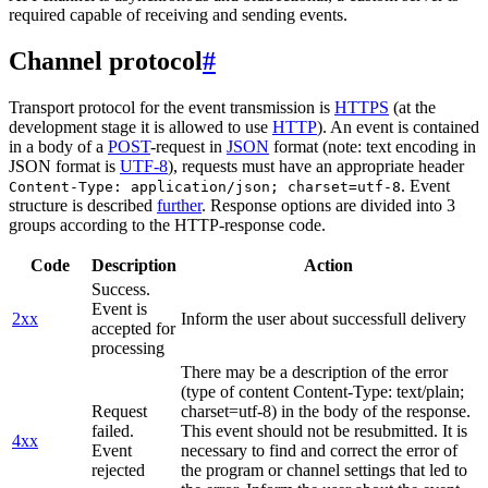
required capable of receiving and sending events.
Channel protocol
#
Transport protocol for the event transmission is
HTTPS
(at the
development stage it is allowed to use
HTTP
). An event is contained
in a body of a
POST
-request in
JSON
format (note: text encoding in
JSON format is
UTF-8
), requests must have an appropriate header
. Event
Content-Type: application/json; charset=utf-8
structure is described
further
. Response options are divided into 3
groups according to the HTTP-response code.
Code
Description
Action
Success.
Event is
2xx
Inform the user about successfull delivery
accepted for
processing
There may be a description of the error
(type of content Content-Type: text/plain;
Request
charset=utf-8) in the body of the response.
failed.
This event should not be resubmitted. It is
4xx
Event
necessary to find and correct the error of
rejected
the program or channel settings that led to