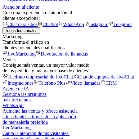
Atención al cliente
Crea una experiencia de atención al
cliente excepcional
Chat para sitios
Chatbot
WhatsApp
Instagram
Telegram
Todos los canales
Marketing
Transforma el tráfico en
clientes potenciales cualificados
JivoMarketing
Devolución de llamadas
Ventas
Consigue más ventas, un mayor valor medio
de los pedidos y una mayor base de clientes
Teléfono empresarial de JivoChat
Chat de equipos de JivoChat
Integraciones
Teléfono Plus
Video llamadas
CRM
Agente de IA
Gestiona las preguntas
más frecuentes
WhatsApp
Aumenta las ventas y ofrece asistencia
a tus clientes a través de su aplicación
de mensajería preferida
JivoMarketing
Capta la atención de tus visitantes:
capta su interés antes de que se