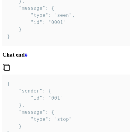
	},

	"message": {

		"type": "seen",

		"id": "0001"

	}

}
Chat end
#
{

	"sender": {

		"id": "001"

	},

	"message": {

		"type": "stop"

	}
