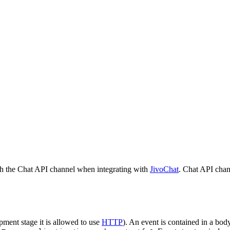
h the Chat API channel when integrating with
JivoChat
. Chat API chan
pment stage it is allowed to use
HTTP
). An event is contained in a bod