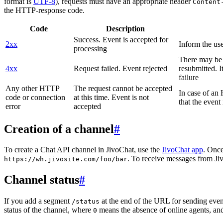
format is
UTF-8
), requests must have an appropriate header
Content
the HTTP-response code.
Code
Description
Success. Event is accepted for
2xx
Inform the use
processing
There may be a
4xx
Request failed. Event rejected
resubmitted. I
failure
Any other HTTP
The request cannot be accepted
In case of a
code or connection
at this time. Event is not
that the event
error
accepted
Creation of a channel
#
To create a Chat API channel in JivoChat, use the
JivoChat app
. Once
. To receive messages from Jiv
https://wh.jivosite.com/foo/bar
Channel status
#
If you add a segment
at the end of the URL for sending even
/status
status of the channel, where
means the absence of online agents, a
0