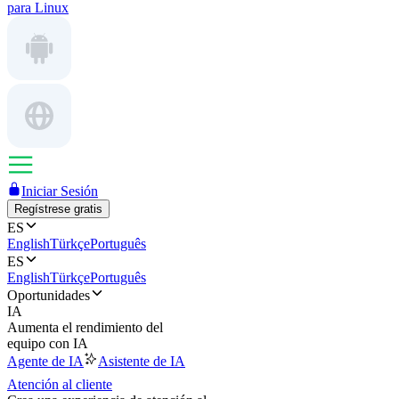
para Linux
Iniciar Sesión
Regístrese gratis
ES
English
Türkçe
Português
ES
English
Türkçe
Português
Oportunidades
IA
Aumenta el rendimiento del
equipo con IA
Agente de IA
Asistente de IA
Atención al cliente