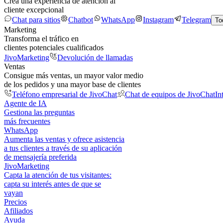
Crea una experiencia de atención al
cliente excepcional
Chat para sitios
Chatbot
WhatsApp
Instagram
Telegram
To
Marketing
Transforma el tráfico en
clientes potenciales cualificados
JivoMarketing
Devolución de llamadas
Ventas
Consigue más ventas, un mayor valor medio
de los pedidos y una mayor base de clientes
Teléfono empresarial de JivoChat
Chat de equipos de JivoChat
In
Agente de IA
Gestiona las preguntas
más frecuentes
WhatsApp
Aumenta las ventas y ofrece asistencia
a tus clientes a través de su aplicación
de mensajería preferida
JivoMarketing
Capta la atención de tus visitantes:
capta su interés antes de que se
vayan
Precios
Afiliados
Ayuda