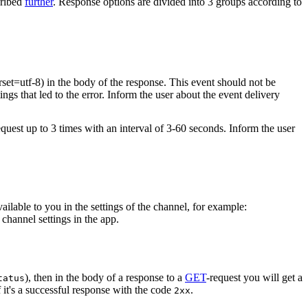
cribed
further
. Response options are divided into 3 groups according to
rset=utf-8) in the body of the response. This event should not be
ings that led to the error. Inform the user about the event delivery
equest up to 3 times with an interval of 3-60 seconds. Inform the user
vailable to you in the settings of the channel, for example:
channel settings in the app.
), then in the body of a response to a
GET
-request you will get a
tatus
 it's a successful response with the code
.
2xx