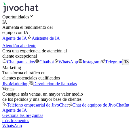
Oportunidades
IA
Aumenta el rendimiento del
equipo con IA
Agente de IA
Asistente de IA
Atención al cliente
Crea una experiencia de atención al
cliente excepcional
Chat para sitios
Chatbot
WhatsApp
Instagram
Telegram
To
Marketing
Transforma el tráfico en
clientes potenciales cualificados
JivoMarketing
Devolución de llamadas
Ventas
Consigue más ventas, un mayor valor medio
de los pedidos y una mayor base de clientes
Teléfono empresarial de JivoChat
Chat de equipos de JivoChat
In
Agente de IA
Gestiona las preguntas
más frecuentes
WhatsApp