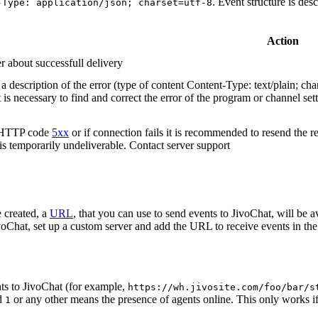
. Event structure is des
-Type: application/json; charset=utf-8
Action
r about successfull delivery
 description of the error (type of content Content-Type: text/plain; cha
t is necessary to find and correct the error of the program or channel sett
n HTTP code
5xx
or if connection fails it is recommended to resend the r
 is temporarily undeliverable. Contact server support
 created, a
URL
, that you can use to send events to JivoChat, will be a
oChat, set up a custom server and add the URL to receive events in the 
ts to JivoChat (for example,
https://wh.jivosite.com/foo/bar/s
nd
or any other means the presence of agents online. This only works if
1