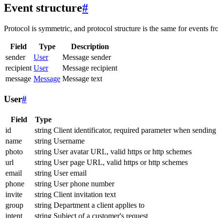
Event structure
#
Protocol is symmetric, and protocol structure is the same for events fr
Field
Type
Description
sender
User
Message sender
recipient
User
Message recipient
message
Message
Message text
User
#
Field
Type
id
string
Client identificator, required parameter when sending
name
string
Username
photo
string
User avatar URL, valid https or http schemes
url
string
User page URL, valid https or http schemes
email
string
User email
phone
string
User phone number
invite
string
Client invitation text
group
string
Department a client applies to
intent
string
Subject of a customer's request