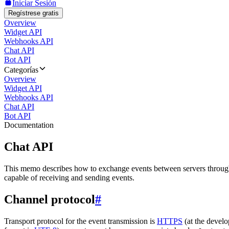
Iniciar Sesión
Regístrese gratis
Overview
Widget API
Webhooks API
Chat API
Bot API
Categorías
Overview
Widget API
Webhooks API
Chat API
Bot API
Documentation
Chat API
This memo describes how to exchange events between servers throug
capable of receiving and sending events.
Channel protocol
#
Transport protocol for the event transmission is
HTTPS
(at the develo