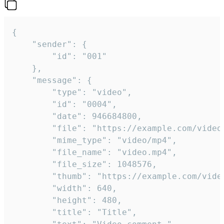
{

	"sender": {

		"id": "001"

	},

	"message": {

		"type": "video",

		"id": "0004",

		"date": 946684800,

		"file": "https://example.com/video.mp4",

		"mime_type": "video/mp4",

		"file_name": "video.mp4",

		"file_size": 1048576,

		"thumb": "https://example.com/video_thumb.png",

		"width": 640,

		"height": 480,

		"title": "Title",
