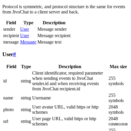
Protocol is symmetric, and protocol structure is the same for events
from JivoChat to a client server and back.
Field
Type
Description
sender
User
Message sender
recipient
User
Message recipient
message
Message
Message text
User
#
Field
Type
Description
Max size
Client identificator, required parameter
when sending events to JivoChat
255
id
string
sender.id and when receiving events
symbols
from JivoChat recipient.id
255
name
string
Username
symbols
User avatar URL, valid https or http
2048
photo
string
schemes
symbols
User page URL, valid https or http
2048
url
string
schemes
символов
255