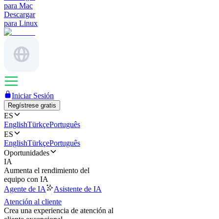
para Mac
Descargar
para Linux
Iniciar Sesión
Regístrese gratis
ES
English
Türkçe
Português
ES
English
Türkçe
Português
Oportunidades
IA
Aumenta el rendimiento del
equipo con IA
Agente de IA
Asistente de IA
Atención al cliente
Crea una experiencia de atención al