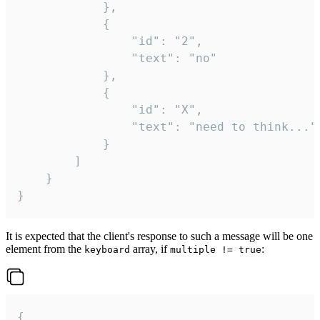
			},

			{

				"id": "2",

				"text": "no"

			},

			{

				"id": "X",

				"text": "need to think..."

			}

		]

	}

}
It is expected that the client's response to such a message will be one
element from the
array, if
:
keyboard
multiple != true
{
