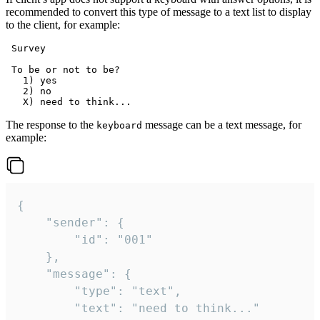
recommended to convert this type of message to a text list to display
to the client, for example:
 Survey

 To be or not to be?

   1) yes

   2) no

The response to the
message can be a text message, for
keyboard
example:
{

	"sender": {

		"id": "001"

	},

	"message": {

		"type": "text",

		"text": "need to think..."
