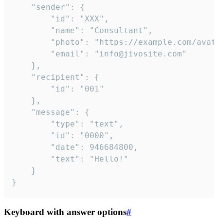
	"sender": {

		"id": "XXX",

		"name": "Consultant",

		"photo": "https://example.com/avatar.png",

		"email": "info@jivosite.com"

	},

	"recipient": {

		"id": "001"

	},

	"message": {

		"type": "text",

		"id": "0000",

		"date": 946684800,

		"text": "Hello!"

	}

}
Keyboard with answer options
#