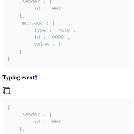
	"sender": {

		"id": "001"

	},

	"message": {

		"type": "rate",

		"id": "0008",

		"value": 1

	}

}
Typing event
#
{

	"sender": {

		"id": "001"

	},
