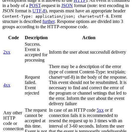
development stage it is allowed to use
HTTP
). An event is contained
in a body of a
POST
-request in
JSON
format (note: text encoding in
JSON format is
UTF-8
), requests must have an appropriate header
. Event
Content-Type: application/json; charset=utf-8
structure is described
further
. Response options are divided into 3
groups according to the HTTP-response code.
Code
Description
Action
Success.
Event is
2xx
Inform the user about successfull delivery
accepted for
processing
There may be a description of the error
(type of content Content-Type: text/plain;
Request
charset=utf-8) in the body of the response.
failed.
This event should not be resubmitted. It is
4xx
Event
necessary to find and correct the error of
rejected
the program or channel settings that led to
the error. Inform the user about the event
delivery failure
The request
In case of an HTTP code
5xx
or if
Any other
cannot be
connection fails it is recommended to
HTTP
accepted at
resend the request up to 3 times with an
code or
this time.
interval of 3-60 seconds. Inform the user
connection
Event is not
that the event is temporarily undeliverable.