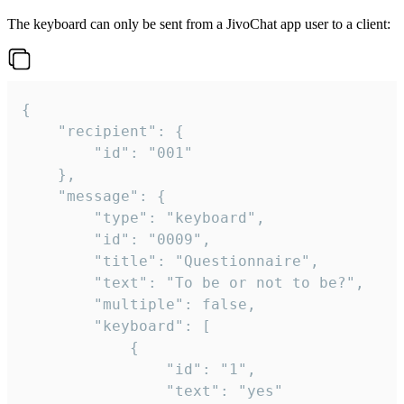
The keyboard can only be sent from a JivoChat app user to a client:
{

	"recipient": {

		"id": "001"

	},

	"message": {

		"type": "keyboard",

		"id": "0009",

		"title": "Questionnaire",

		"text": "To be or not to be?",

		"multiple": false,

		"keyboard": [

			{

				"id": "1",

				"text": "yes"
