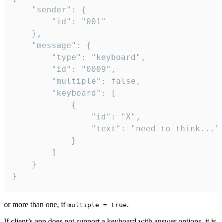
	"sender": {

		"id": "001"

	},

	"message": {

		"type": "keyboard",

		"id": "0009",

		"multiple": false,

		"keyboard": [

			{

				"id": "X",

				"text": "need to think..."

			}

		]

	}

}
or more than one, if
.
multiple = true
If client’s app does not support a keyboard with answer options, it is