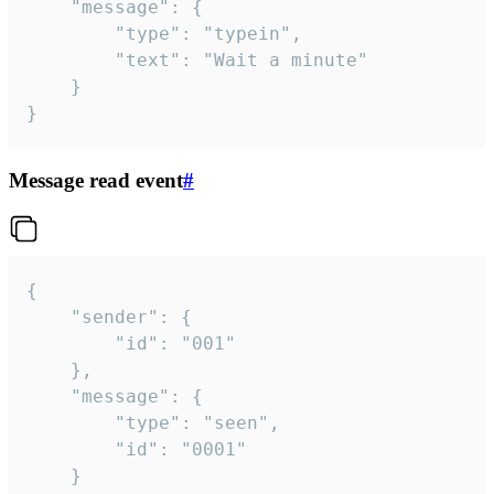
	"message": {

		"type": "typein",

		"text": "Wait a minute"

	}

}
Message read event
#
{

	"sender": {

		"id": "001"

	},

	"message": {

		"type": "seen",

		"id": "0001"

	}
