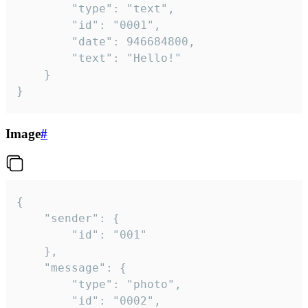
		"type": "text",

		"id": "0001",

		"date": 946684800,

		"text": "Hello!"

	}

}
Image
#
{

	"sender": {

		"id": "001"

	},

	"message": {

		"type": "photo",

		"id": "0002",
