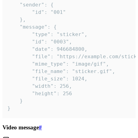
	"sender": {

		"id": "001"

	},

	"message": {

		"type": "sticker",

		"id": "0003",

		"date": 946684800,

		"file": "https://example.com/sticker.gif",

		"mime_type": "image/gif",

		"file_name": "sticker.gif",

		"file_size": 1024,

		"width": 256,

		"height": 256

	}

}
Video message
#