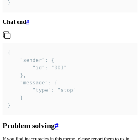
}
Chat end
#
{

	"sender": {

		"id": "001"

	},

	"message": {

		"type": "stop"

	}

}
Problem solving
#
If you find inaccuracies in this memo, please report them to us in