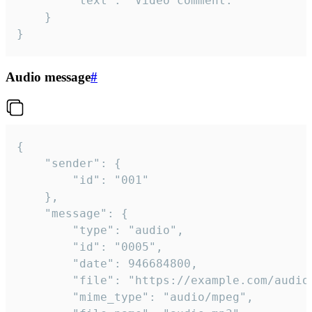
		"text": "Video comment."

	}

}
Audio message
#
{

	"sender": {

		"id": "001"

	},

	"message": {

		"type": "audio",

		"id": "0005",

		"date": 946684800,

		"file": "https://example.com/audio.mp3",

		"mime_type": "audio/mpeg",
