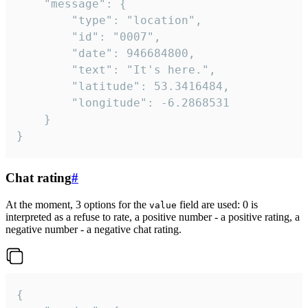
	"message": {

		"type": "location",

		"id": "0007",

		"date": 946684800,

		"text": "It's here.",

		"latitude": 53.3416484,

		"longitude": -6.2868531

	}

}
Chat rating
#
At the moment, 3 options for the
field are used: 0 is
value
interpreted as a refuse to rate, a positive number - a positive rating, a
negative number - a negative chat rating.
{
