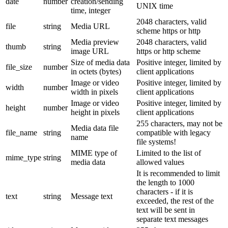
date
number
creation/sending
UNIX time
time, integer
2048 characters, valid
file
string
Media URL
scheme https or http
Media preview
2048 characters, valid
thumb
string
image URL
https or http scheme
Size of media data
Positive integer, limited by
file_size
number
in octets (bytes)
client applications
Image or video
Positive integer, limited by
width
number
width in pixels
client applications
Image or video
Positive integer, limited by
height
number
height in pixels
client applications
255 characters, may not be
Media data file
file_name
string
compatible with legacy
name
file systems!
MIME type of
Limited to the list of
mime_type
string
media data
allowed values
It is recommended to limit
the length to 1000
characters - if it is
text
string
Message text
exceeded, the rest of the
text will be sent in
separate text messages