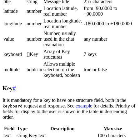
title
string
Message title
255 characters
Location latitude,
from -90.0000 to
latitude
number
real number
+90.0000
Location longitude,
longitude
number
-180.0000 to +180.0000
real number
Number, usually
value
number
used in the chat
any number
evaluation
Array of Key
keyboard
[]Key
7 keys
structures
Allows multiple
multiple
boolean
selection on the
true or false
keyboard, boolean
Key
#
It is mandatory for a key to have one structure field, both in the
request and response. See
example
for details. Priority of
keyboard
fields for display to the user is shown in the table in descending
order.
Field
Type
Description
Max size
text
string
Key text
100 characters