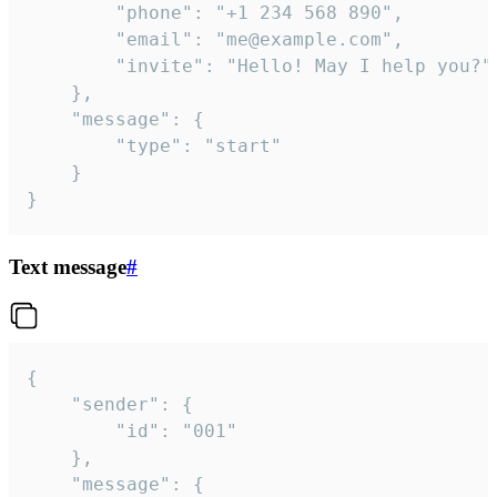
		"phone": "+1 234 568 890",

		"email": "me@example.com",

		"invite": "Hello! May I help you?"

	},

	"message": {

		"type": "start"

	}

}
Text message
#
{

	"sender": {

		"id": "001"

	},

	"message": {
