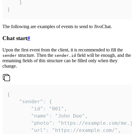
	}

}
The following are examples of events to send to JivoChat.
Chat start
#
Upon the first event from the client, it is recommended to fill the
structure. Then the
field will be enough, and the
sender
sender.id
remaining fields of this structure can be filled only when they
change.
{

	"sender": {

		"id": "001",

		"name": "John Doe",

		"photo": "https://example.com/me.jpg",

		"url": "https://example.com/",
