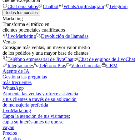
cliente excepcional
Chat para sitios
Chatbot
WhatsApp
Instagram
Telegram
Todos los canales
Marketing
Transforma el tráfico en
clientes potenciales cualificados
JivoMarketing
Devolución de llamadas
Ventas
Consigue más ventas, un mayor valor medio
de los pedidos y una mayor base de clientes
Teléfono empresarial de JivoChat
Chat de equipos de JivoChat
Integraciones
Teléfono Plus
Video llamadas
CRM
Agente de IA
Gestiona las preguntas
más frecuentes
WhatsApp
Aumenta las ventas y ofrece asistencia
a tus clientes a través de su aplicación
de mensajería preferida
JivoMarketing
Capta la atención de tus visitantes:
capta su interés antes de que se
vayan
Precios
Afiliados