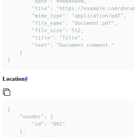
		"date": 946684800,

		"file": "https://example.com/document.pdf",

		"mime_type": "application/pdf",

		"file_name": "document.pdf",

		"file_size": 512,

		"title": "Title",

		"text": "Document comment."

	}

}
Location
#
{

	"sender": {

		"id": "001"

	},
