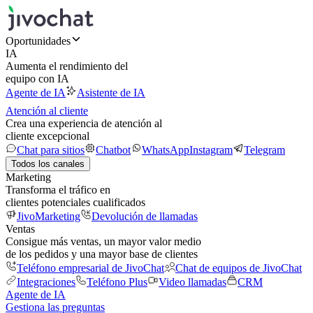
Oportunidades
IA
Aumenta el rendimiento del
equipo con IA
Agente de IA
Asistente de IA
Atención al cliente
Crea una experiencia de atención al
cliente excepcional
Chat para sitios
Chatbot
WhatsApp
Instagram
Telegram
Todos los canales
Marketing
Transforma el tráfico en
clientes potenciales cualificados
JivoMarketing
Devolución de llamadas
Ventas
Consigue más ventas, un mayor valor medio
de los pedidos y una mayor base de clientes
Teléfono empresarial de JivoChat
Chat de equipos de JivoChat
Integraciones
Teléfono Plus
Video llamadas
CRM
Agente de IA
Gestiona las preguntas