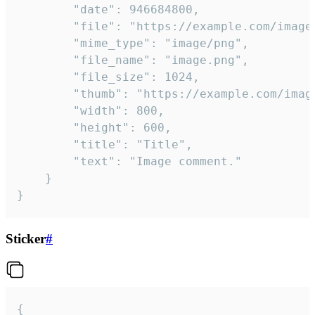
		"date": 946684800,

		"file": "https://example.com/image.png",

		"mime_type": "image/png",

		"file_name": "image.png",

		"file_size": 1024,

		"thumb": "https://example.com/image_thumb.png",

		"width": 800,

		"height": 600,

		"title": "Title",

		"text": "Image comment."

	}

}
Sticker
#
{
