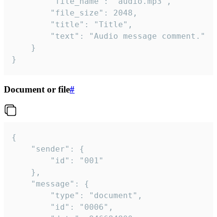
		"file_name": "audio.mp3",

		"file_size": 2048,

		"title": "Title",

		"text": "Audio message comment."

	}

}
Document or file
#
{

	"sender": {

		"id": "001"

	},

	"message": {

		"type": "document",

		"id": "0006",
