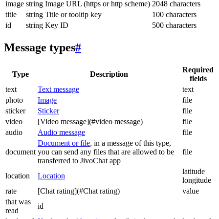
image
string
Image URL (https or http scheme)
2048 characters
title
string
Title or tooltip key
100 characters
id
string
Key ID
500 characters
Message types
#
Required
Type
Description
fields
text
Text message
text
photo
Image
file
sticker
Sticker
file
video
[Video message](#video message)
file
audio
Audio message
file
Document or file
, in a message of this type,
document
you can send any files that are allowed to be
file
transferred to JivoChat app
latitude
location
Location
longitude
rate
[Chat rating](#Chat rating)
value
that was
id
read