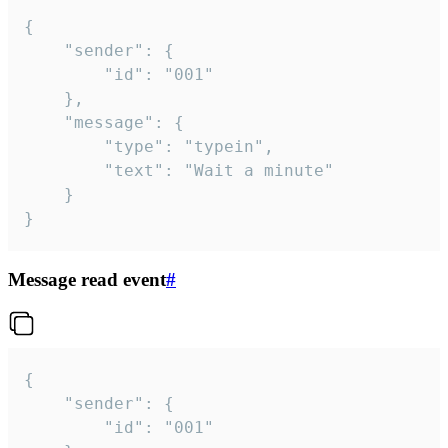
{

	"sender": {

		"id": "001"

	},

	"message": {

		"type": "typein",

		"text": "Wait a minute"

	}

}
Message read event
#
{

	"sender": {

		"id": "001"
