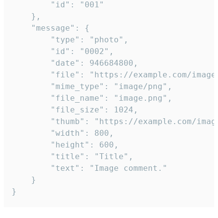
		"id": "001"

	},

	"message": {

		"type": "photo",

		"id": "0002",

		"date": 946684800,

		"file": "https://example.com/image.png",

		"mime_type": "image/png",

		"file_name": "image.png",

		"file_size": 1024,

		"thumb": "https://example.com/image_thumb.png",

		"width": 800,

		"height": 600,

		"title": "Title",

		"text": "Image comment."

	}

}