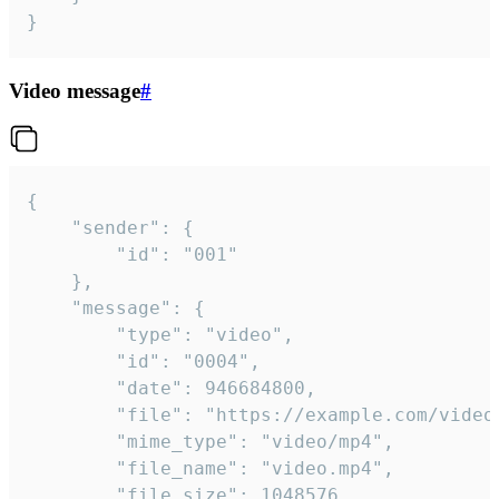
}
Video message
#
{

	"sender": {

		"id": "001"

	},

	"message": {

		"type": "video",

		"id": "0004",

		"date": 946684800,

		"file": "https://example.com/video.mp4",

		"mime_type": "video/mp4",

		"file_name": "video.mp4",

		"file_size": 1048576,
