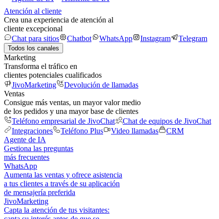
Atención al cliente
Crea una experiencia de atención al
cliente excepcional
Chat para sitios
Chatbot
WhatsApp
Instagram
Telegram
Todos los canales
Marketing
Transforma el tráfico en
clientes potenciales cualificados
JivoMarketing
Devolución de llamadas
Ventas
Consigue más ventas, un mayor valor medio
de los pedidos y una mayor base de clientes
Teléfono empresarial de JivoChat
Chat de equipos de JivoChat
Integraciones
Teléfono Plus
Video llamadas
CRM
Agente de IA
Gestiona las preguntas
más frecuentes
WhatsApp
Aumenta las ventas y ofrece asistencia
a tus clientes a través de su aplicación
de mensajería preferida
JivoMarketing
Capta la atención de tus visitantes:
capta su interés antes de que se