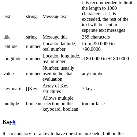
It is recommended to limit
the length to 1000
characters - if it is
text
string
Message text
exceeded, the rest of the
text will be sent in
separate text messages
title
string
Message title
255 characters
Location latitude,
from -90.0000 to
latitude
number
real number
+90.0000
Location longitude,
longitude
number
-180.0000 to +180.0000
real number
Number, usually
value
number
used in the chat
any number
evaluation
Array of Key
keyboard
[]Key
7 keys
structures
Allows multiple
multiple
boolean
selection on the
true or false
keyboard, boolean
Key
#
It is mandatory for a key to have one structure field, both in the