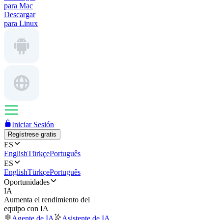
para Mac
Descargar
para Linux
Iniciar Sesión
Regístrese gratis
ES
English
Türkçe
Português
ES
English
Türkçe
Português
Oportunidades
IA
Aumenta el rendimiento del
equipo con IA
Agente de IA
Asistente de IA