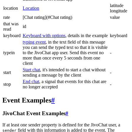
latitude
location
Location
longitude
rate
[Chat rating](#Chat rating)
value
that was
id
read
keyboard
Keyboard with options
, details in the example
keyboard
typing event
, in the text field of this message
you can send the typed text so that it is visible
typein
to the JivoChat app user. Send this event no
-
more than once every 5 seconds from one
client
Start chat
, it's intended to start a chat without
start
-
sending a message by the client
End chat
, a signal that events for this chat are
stop
-
no longer accepted
Event Examples
#
JivoChat Event Examples
#
If at least one sender property is defined for the JivoChat user, a
field with this information is added to the event. The
sender