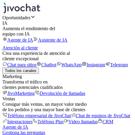
Oportunidades
IA
Aumenta el rendimiento del
equipo con IA
Agente de IA
Asistente de IA
Atención al cliente
Crea una experiencia de atención al
cliente excepcional
Chat para sitios
Chatbot
WhatsApp
Instagram
Telegram
Todos los canales
Marketing
Transforma el tráfico en
clientes potenciales cualificados
JivoMarketing
Devolución de llamadas
Ventas
Consigue más ventas, un mayor valor medio
de los pedidos y una mayor base de clientes
Teléfono empresarial de JivoChat
Chat de equipos de JivoChat
Integraciones
Teléfono Plus
Video llamadas
CRM
Agente de IA
Gestiona las preguntas