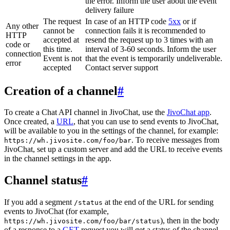
the error. Inform the user about the event
delivery failure
The request
In case of an HTTP code
5xx
or if
Any other
cannot be
connection fails it is recommended to
HTTP
accepted at
resend the request up to 3 times with an
code or
this time.
interval of 3-60 seconds. Inform the user
connection
Event is not
that the event is temporarily undeliverable.
error
accepted
Contact server support
Creation of a channel
#
To create a Chat API channel in JivoChat, use the
JivoChat app
.
Once created, a
URL
, that you can use to send events to JivoChat,
will be available to you in the settings of the channel, for example:
. To receive messages from
https://wh.jivosite.com/foo/bar
JivoChat, set up a custom server and add the URL to receive events
in the channel settings in the app.
Channel status
#
If you add a segment
at the end of the URL for sending
/status
events to JivoChat (for example,
), then in the body
https://wh.jivosite.com/foo/bar/status
of a response to a
GET
-request you will get a status of the channel,