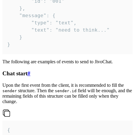
		"id": "001"

	},

	"message": {

		"type": "text",

		"text": "need to think..."

	}

}
The following are examples of events to send to JivoChat.
Chat start
#
Upon the first event from the client, it is recommended to fill the
structure. Then the
field will be enough, and the
sender
sender.id
remaining fields of this structure can be filled only when they
change.
{
