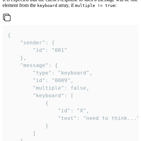
element from the
array, if
:
keyboard
multiple != true
{

	"sender": {

		"id": "001"

	},

	"message": {

		"type": "keyboard",

		"id": "0009",

		"multiple": false,

		"keyboard": [

			{

				"id": "X",

				"text": "need to think..."

			}

		]

	}
