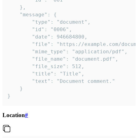
	},

	"message": {

		"type": "document",

		"id": "0006",

		"date": 946684800,

		"file": "https://example.com/document.pdf",

		"mime_type": "application/pdf",

		"file_name": "document.pdf",

		"file_size": 512,

		"title": "Title",

		"text": "Document comment."

	}

}
Location
#