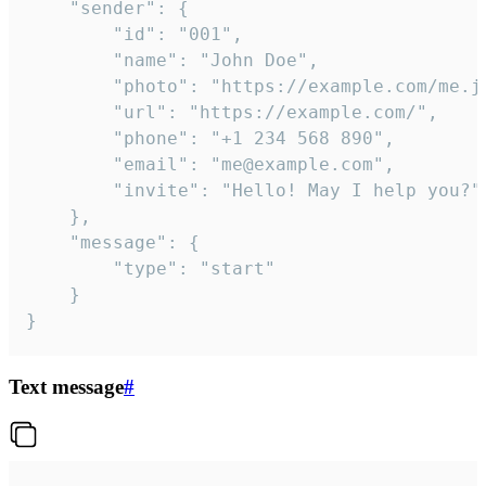
	"sender": {

		"id": "001",

		"name": "John Doe",

		"photo": "https://example.com/me.jpg",

		"url": "https://example.com/",

		"phone": "+1 234 568 890",

		"email": "me@example.com",

		"invite": "Hello! May I help you?"

	},

	"message": {

		"type": "start"

	}

}
Text message
#