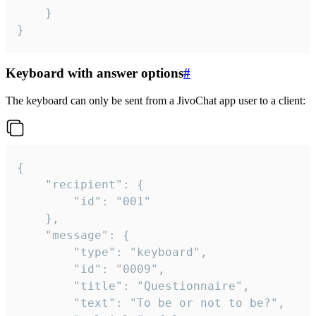
	}

}
Keyboard with answer options
#
The keyboard can only be sent from a JivoChat app user to a client:
{

	"recipient": {

		"id": "001"

	},

	"message": {

		"type": "keyboard",

		"id": "0009",

		"title": "Questionnaire",

		"text": "To be or not to be?",
