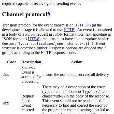
required capable of receiving and sending events.
Channel protocol
#
Transport protocol for the event transmission is
HTTPS
(at the
development stage it is allowed to use
HTTP
). An event is contained
in a body of a
POST
-request in
JSON
format (note: text encoding in
JSON format is
UTF-8
), requests must have an appropriate header
. Event
Content-Type: application/json; charset=utf-8
structure is described
further
. Response options are divided into 3
groups according to the HTTP-response code.
Code
Description
Action
Success.
Event is
2xx
Inform the user about successfull delivery
accepted for
processing
There may be a description of the error
(type of content Content-Type: text/plain;
Request
charset=utf-8) in the body of the response.
failed.
This event should not be resubmitted. It is
4xx
Event
necessary to find and correct the error of
rejected
the program or channel settings that led to