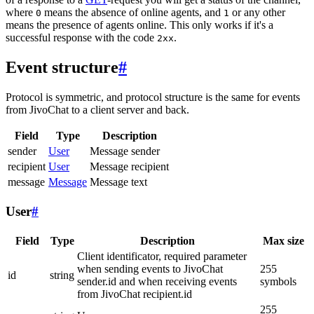
where
means the absence of online agents, and
or any other
0
1
means the presence of agents online. This only works if it's a
successful response with the code
.
2xx
Event structure
#
Protocol is symmetric, and protocol structure is the same for events
from JivoChat to a client server and back.
Field
Type
Description
sender
User
Message sender
recipient
User
Message recipient
message
Message
Message text
User
#
Field
Type
Description
Max size
Client identificator, required parameter
when sending events to JivoChat
255
id
string
sender.id and when receiving events
symbols
from JivoChat recipient.id
255