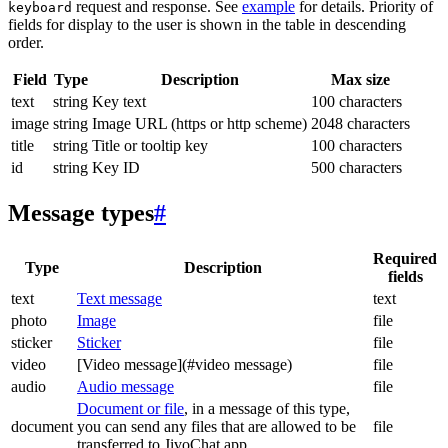
request and response. See
example
for details. Priority of
keyboard
fields for display to the user is shown in the table in descending
order.
Field
Type
Description
Max size
text
string
Key text
100 characters
image
string
Image URL (https or http scheme)
2048 characters
title
string
Title or tooltip key
100 characters
id
string
Key ID
500 characters
Message types
#
Required
Type
Description
fields
text
Text message
text
photo
Image
file
sticker
Sticker
file
video
[Video message](#video message)
file
audio
Audio message
file
Document or file
, in a message of this type,
document
you can send any files that are allowed to be
file
transferred to JivoChat app