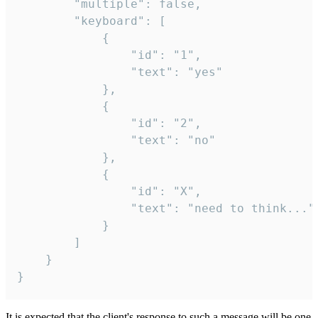
		"multiple": false,

		"keyboard": [

			{

				"id": "1",

				"text": "yes"

			},

			{

				"id": "2",

				"text": "no"

			},

			{

				"id": "X",

				"text": "need to think..."

			}

		]

	}

}
It is expected that the client's response to such a message will be one