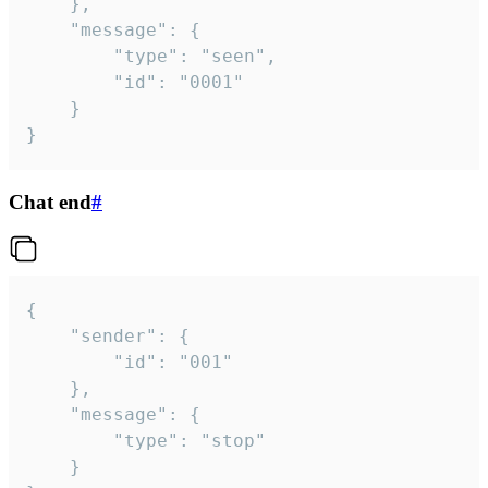
	},

	"message": {

		"type": "seen",

		"id": "0001"

	}

}
Chat end
#
{

	"sender": {

		"id": "001"

	},

	"message": {

		"type": "stop"

	}
