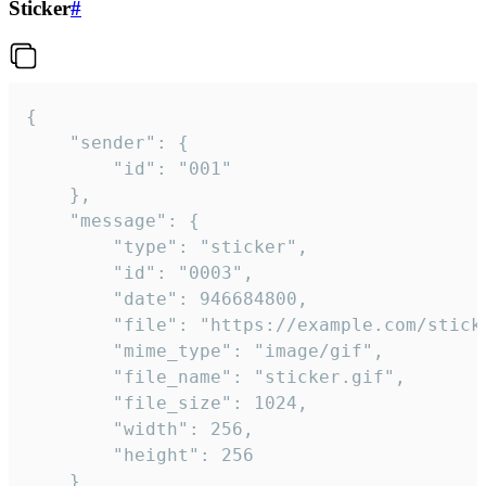
Sticker
#
{

	"sender": {

		"id": "001"

	},

	"message": {

		"type": "sticker",

		"id": "0003",

		"date": 946684800,

		"file": "https://example.com/sticker.gif",

		"mime_type": "image/gif",

		"file_name": "sticker.gif",

		"file_size": 1024,

		"width": 256,

		"height": 256

	}
