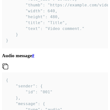
		"thumb": "https://example.com/video_thumb.png",

		"width": 640,

		"height": 480,

		"title": "Title",

		"text": "Video comment."

	}

}
Audio message
#
{

	"sender": {

		"id": "001"

	},

	"message": {

		"type": "audio",
