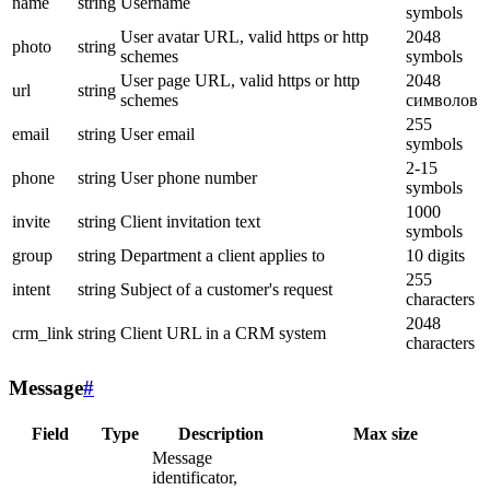
name
string
Username
symbols
User avatar URL, valid https or http
2048
photo
string
schemes
symbols
User page URL, valid https or http
2048
url
string
schemes
символов
255
email
string
User email
symbols
2-15
phone
string
User phone number
symbols
1000
invite
string
Client invitation text
symbols
group
string
Department a client applies to
10 digits
255
intent
string
Subject of a customer's request
characters
2048
crm_link
string
Client URL in a CRM system
characters
Message
#
Field
Type
Description
Max size
Message
identificator,