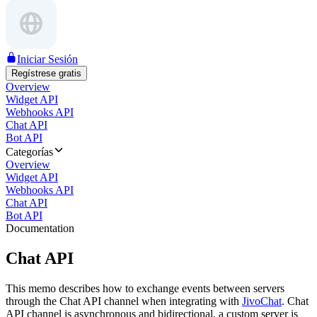
Iniciar Sesión
Regístrese gratis
Overview
Widget API
Webhooks API
Chat API
Bot API
Categorías
Overview
Widget API
Webhooks API
Chat API
Bot API
Documentation
Chat API
This memo describes how to exchange events between servers
through the Chat API channel when integrating with
JivoChat
. Chat
API channel is asynchronous and bidirectional, a custom server is