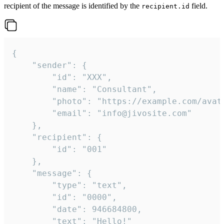
recipient of the message is identified by the
field.
recipient.id
{

	"sender": {

		"id": "XXX",

		"name": "Consultant",

		"photo": "https://example.com/avatar.png",

		"email": "info@jivosite.com"

	},

	"recipient": {

		"id": "001"

	},

	"message": {

		"type": "text",

		"id": "0000",

		"date": 946684800,

		"text": "Hello!"
