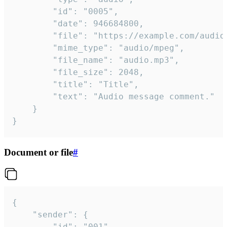
		"id": "0005",

		"date": 946684800,

		"file": "https://example.com/audio.mp3",

		"mime_type": "audio/mpeg",

		"file_name": "audio.mp3",

		"file_size": 2048,

		"title": "Title",

		"text": "Audio message comment."

	}

}
Document or file
#
{

	"sender": {

		"id": "001"
