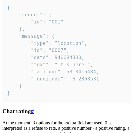
{

	"sender": {

		"id": "001"

	},

	"message": {

		"type": "location",

		"id": "0007",

		"date": 946684800,

		"text": "It's here.",

		"latitude": 53.3416484,

		"longitude": -6.2868531

	}

}
Chat rating
#
At the moment, 3 options for the
field are used: 0 is
value
interpreted as a refuse to rate, a positive number - a positive rating, a