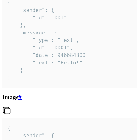
{

	"sender": {

		"id": "001"

	},

	"message": {

		"type": "text",

		"id": "0001",

		"date": 946684800,

		"text": "Hello!"

	}

}
Image
#
{

	"sender": {
