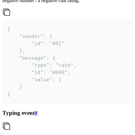
negative number - a negative chat rating.
{

	"sender": {

		"id": "001"

	},

	"message": {

		"type": "rate",

		"id": "0008",

		"value": 1

	}

}
Typing event
#