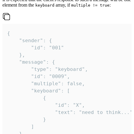
element from the
array, if
:
keyboard
multiple != true
{

	"sender": {

		"id": "001"

	},

	"message": {

		"type": "keyboard",

		"id": "0009",

		"multiple": false,

		"keyboard": [

			{

				"id": "X",

				"text": "need to think..."

			}

		]

	}
