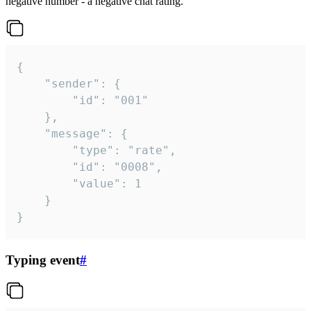
negative number - a negative chat rating.
{

	"sender": {

		"id": "001"

	},

	"message": {

		"type": "rate",

		"id": "0008",

		"value": 1

	}

}
Typing event
#