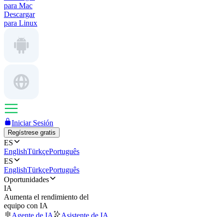
para Mac
Descargar
para Linux
Iniciar Sesión
Regístrese gratis
ES
English
Türkçe
Português
ES
English
Türkçe
Português
Oportunidades
IA
Aumenta el rendimiento del
equipo con IA
Agente de IA
Asistente de IA