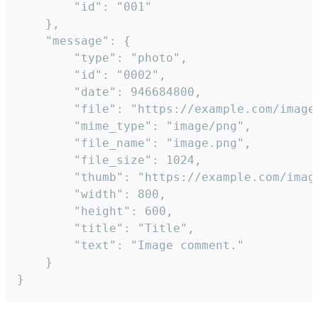
		"id": "001"

	},

	"message": {

		"type": "photo",

		"id": "0002",

		"date": 946684800,

		"file": "https://example.com/image.png",

		"mime_type": "image/png",

		"file_name": "image.png",

		"file_size": 1024,

		"thumb": "https://example.com/image_thumb.png",

		"width": 800,

		"height": 600,

		"title": "Title",

		"text": "Image comment."

	}

}