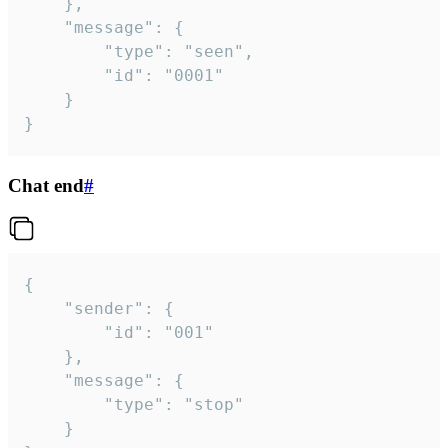
	},

	"message": {

		"type": "seen",

		"id": "0001"

	}

}
Chat end
#
{

	"sender": {

		"id": "001"

	},

	"message": {

		"type": "stop"

	}
