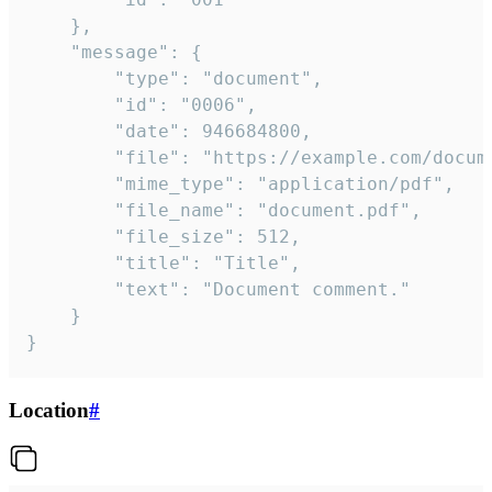
	},

	"message": {

		"type": "document",

		"id": "0006",

		"date": 946684800,

		"file": "https://example.com/document.pdf",

		"mime_type": "application/pdf",

		"file_name": "document.pdf",

		"file_size": 512,

		"title": "Title",

		"text": "Document comment."

	}

}
Location
#