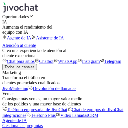
Oportunidades
IA
Aumenta el rendimiento del
equipo con IA
Agente de IA
Asistente de IA
Atención al cliente
Crea una experiencia de atención al
cliente excepcional
Chat para sitios
Chatbot
WhatsApp
Instagram
Telegram
Todos los canales
Marketing
Transforma el tráfico en
clientes potenciales cualificados
JivoMarketing
Devolución de llamadas
Ventas
Consigue más ventas, un mayor valor medio
de los pedidos y una mayor base de clientes
Teléfono empresarial de JivoChat
Chat de equipos de JivoChat
Integraciones
Teléfono Plus
Video llamadas
CRM
Agente de IA
Gestiona las preguntas