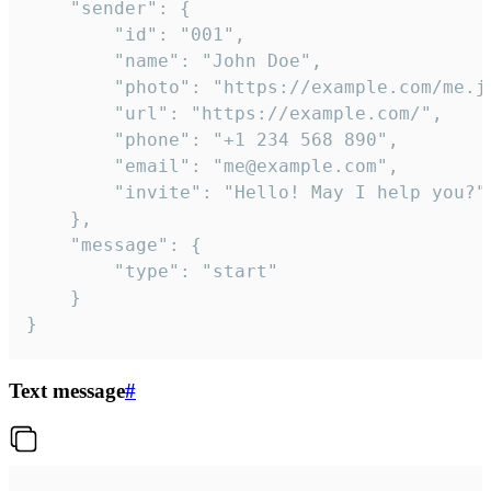
	"sender": {

		"id": "001",

		"name": "John Doe",

		"photo": "https://example.com/me.jpg",

		"url": "https://example.com/",

		"phone": "+1 234 568 890",

		"email": "me@example.com",

		"invite": "Hello! May I help you?"

	},

	"message": {

		"type": "start"

	}

}
Text message
#