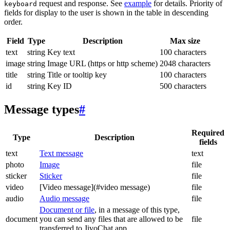
request and response. See
example
for details. Priority of
keyboard
fields for display to the user is shown in the table in descending
order.
Field
Type
Description
Max size
text
string
Key text
100 characters
image
string
Image URL (https or http scheme)
2048 characters
title
string
Title or tooltip key
100 characters
id
string
Key ID
500 characters
Message types
#
Required
Type
Description
fields
text
Text message
text
photo
Image
file
sticker
Sticker
file
video
[Video message](#video message)
file
audio
Audio message
file
Document or file
, in a message of this type,
document
you can send any files that are allowed to be
file
transferred to JivoChat app