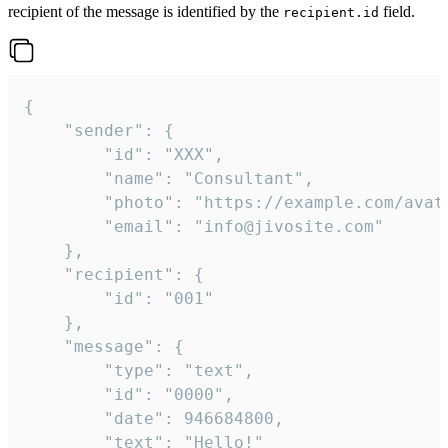
recipient of the message is identified by the
field.
recipient.id
{

	"sender": {

		"id": "XXX",

		"name": "Consultant",

		"photo": "https://example.com/avatar.png",

		"email": "info@jivosite.com"

	},

	"recipient": {

		"id": "001"

	},

	"message": {

		"type": "text",

		"id": "0000",

		"date": 946684800,

		"text": "Hello!"
