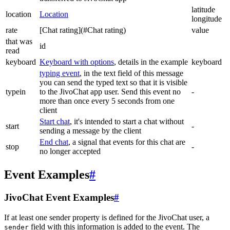
latitude
location
Location
longitude
rate
[Chat rating](#Chat rating)
value
that was
id
read
keyboard
Keyboard with options
, details in the example
keyboard
typing event
, in the text field of this message
you can send the typed text so that it is visible
typein
to the JivoChat app user. Send this event no
-
more than once every 5 seconds from one
client
Start chat
, it's intended to start a chat without
start
-
sending a message by the client
End chat
, a signal that events for this chat are
stop
-
no longer accepted
Event Examples
#
JivoChat Event Examples
#
If at least one sender property is defined for the JivoChat user, a
field with this information is added to the event. The
sender