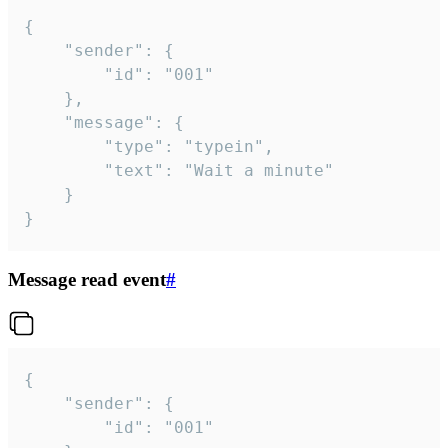
{

	"sender": {

		"id": "001"

	},

	"message": {

		"type": "typein",

		"text": "Wait a minute"

	}

}
Message read event
#
{

	"sender": {

		"id": "001"
