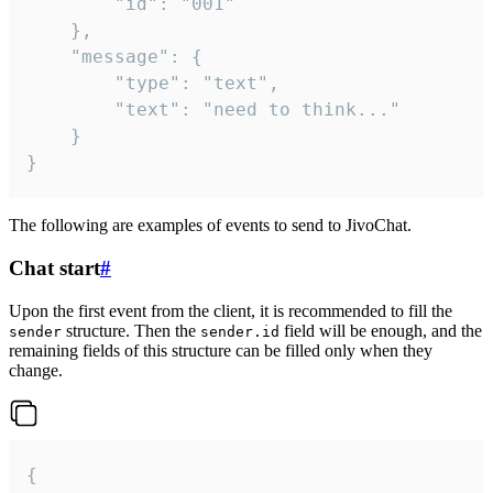
		"id": "001"

	},

	"message": {

		"type": "text",

		"text": "need to think..."

	}

}
The following are examples of events to send to JivoChat.
Chat start
#
Upon the first event from the client, it is recommended to fill the
structure. Then the
field will be enough, and the
sender
sender.id
remaining fields of this structure can be filled only when they
change.
{
