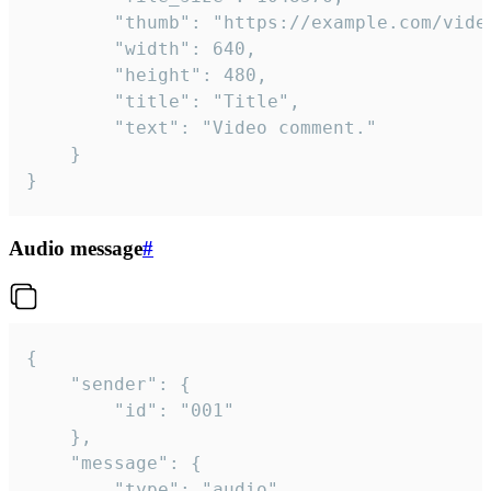
		"thumb": "https://example.com/video_thumb.png",

		"width": 640,

		"height": 480,

		"title": "Title",

		"text": "Video comment."

	}

}
Audio message
#
{

	"sender": {

		"id": "001"

	},

	"message": {

		"type": "audio",
