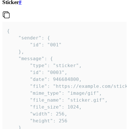
Sticker
#
{

	"sender": {

		"id": "001"

	},

	"message": {

		"type": "sticker",

		"id": "0003",

		"date": 946684800,

		"file": "https://example.com/sticker.gif",

		"mime_type": "image/gif",

		"file_name": "sticker.gif",

		"file_size": 1024,

		"width": 256,

		"height": 256

	}
