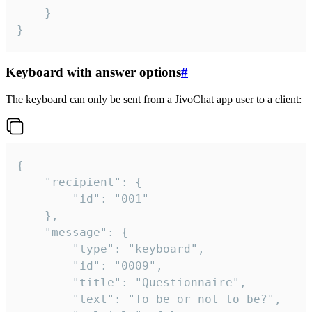
	}

}
Keyboard with answer options
#
The keyboard can only be sent from a JivoChat app user to a client:
{

	"recipient": {

		"id": "001"

	},

	"message": {

		"type": "keyboard",

		"id": "0009",

		"title": "Questionnaire",

		"text": "To be or not to be?",
