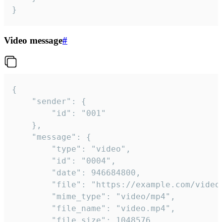
}
Video message
#
{

	"sender": {

		"id": "001"

	},

	"message": {

		"type": "video",

		"id": "0004",

		"date": 946684800,

		"file": "https://example.com/video.mp4",

		"mime_type": "video/mp4",

		"file_name": "video.mp4",

		"file_size": 1048576,
