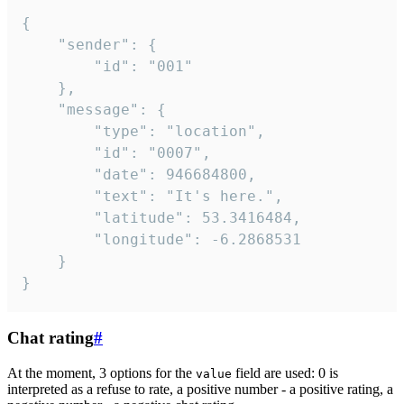
{

	"sender": {

		"id": "001"

	},

	"message": {

		"type": "location",

		"id": "0007",

		"date": 946684800,

		"text": "It's here.",

		"latitude": 53.3416484,

		"longitude": -6.2868531

	}

}
Chat rating
#
At the moment, 3 options for the
field are used: 0 is
value
interpreted as a refuse to rate, a positive number - a positive rating, a