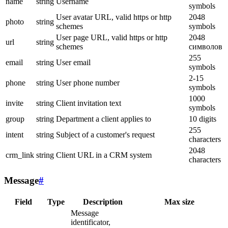
name
string
Username
symbols
User avatar URL, valid https or http
2048
photo
string
schemes
symbols
User page URL, valid https or http
2048
url
string
schemes
символов
255
email
string
User email
symbols
2-15
phone
string
User phone number
symbols
1000
invite
string
Client invitation text
symbols
group
string
Department a client applies to
10 digits
255
intent
string
Subject of a customer's request
characters
2048
crm_link
string
Client URL in a CRM system
characters
Message
#
Field
Type
Description
Max size
Message
identificator,