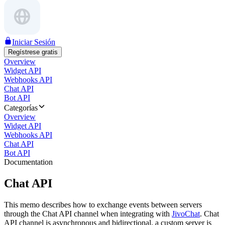
Iniciar Sesión
Regístrese gratis
Overview
Widget API
Webhooks API
Chat API
Bot API
Categorías
Overview
Widget API
Webhooks API
Chat API
Bot API
Documentation
Chat API
This memo describes how to exchange events between servers
through the Chat API channel when integrating with
JivoChat
. Chat
API channel is asynchronous and bidirectional, a custom server is