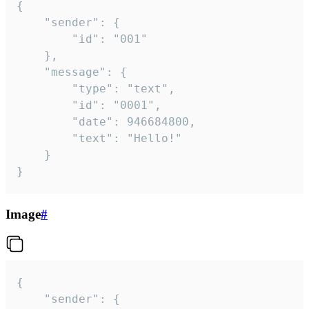
{

	"sender": {

		"id": "001"

	},

	"message": {

		"type": "text",

		"id": "0001",

		"date": 946684800,

		"text": "Hello!"

	}

}
Image
#
{

	"sender": {
