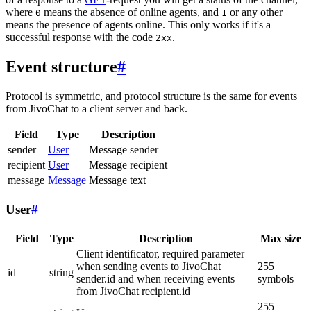
where
means the absence of online agents, and
or any other
0
1
means the presence of agents online. This only works if it's a
successful response with the code
.
2xx
Event structure
#
Protocol is symmetric, and protocol structure is the same for events
from JivoChat to a client server and back.
Field
Type
Description
sender
User
Message sender
recipient
User
Message recipient
message
Message
Message text
User
#
Field
Type
Description
Max size
Client identificator, required parameter
when sending events to JivoChat
255
id
string
sender.id and when receiving events
symbols
from JivoChat recipient.id
255