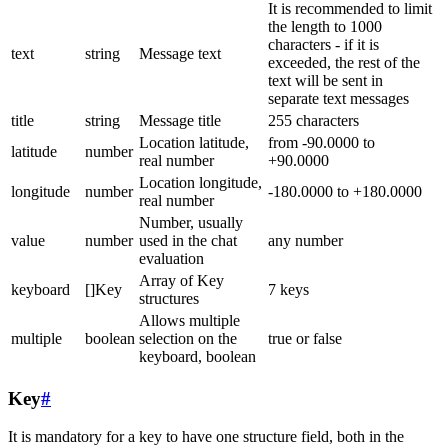
It is recommended to limit
the length to 1000
characters - if it is
text
string
Message text
exceeded, the rest of the
text will be sent in
separate text messages
title
string
Message title
255 characters
Location latitude,
from -90.0000 to
latitude
number
real number
+90.0000
Location longitude,
longitude
number
-180.0000 to +180.0000
real number
Number, usually
value
number
used in the chat
any number
evaluation
Array of Key
keyboard
[]Key
7 keys
structures
Allows multiple
multiple
boolean
selection on the
true or false
keyboard, boolean
Key
#
It is mandatory for a key to have one structure field, both in the