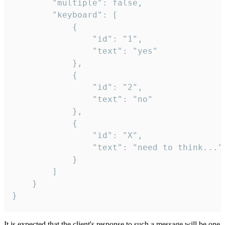
		"multiple": false,

		"keyboard": [

			{

				"id": "1",

				"text": "yes"

			},

			{

				"id": "2",

				"text": "no"

			},

			{

				"id": "X",

				"text": "need to think..."

			}

		]

	}

}
It is expected that the client's response to such a message will be one