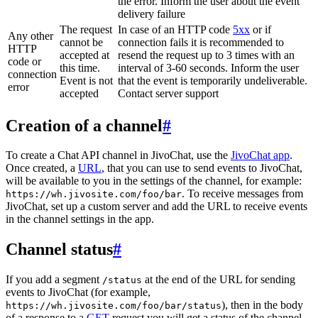
the error. Inform the user about the event
delivery failure
The request
In case of an HTTP code
5xx
or if
Any other
cannot be
connection fails it is recommended to
HTTP
accepted at
resend the request up to 3 times with an
code or
this time.
interval of 3-60 seconds. Inform the user
connection
Event is not
that the event is temporarily undeliverable.
error
accepted
Contact server support
Creation of a channel
#
To create a Chat API channel in JivoChat, use the
JivoChat app
.
Once created, a
URL
, that you can use to send events to JivoChat,
will be available to you in the settings of the channel, for example:
. To receive messages from
https://wh.jivosite.com/foo/bar
JivoChat, set up a custom server and add the URL to receive events
in the channel settings in the app.
Channel status
#
If you add a segment
at the end of the URL for sending
/status
events to JivoChat (for example,
), then in the body
https://wh.jivosite.com/foo/bar/status
of a response to a
GET
-request you will get a status of the channel,