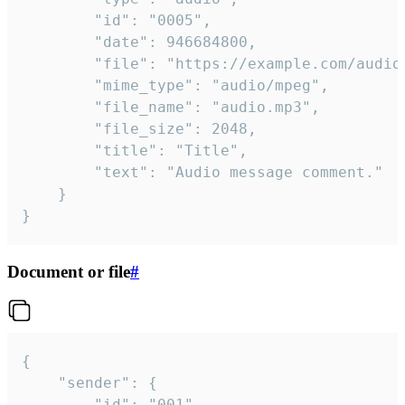
		"id": "0005",

		"date": 946684800,

		"file": "https://example.com/audio.mp3",

		"mime_type": "audio/mpeg",

		"file_name": "audio.mp3",

		"file_size": 2048,

		"title": "Title",

		"text": "Audio message comment."

	}

}
Document or file
#
{

	"sender": {

		"id": "001"
