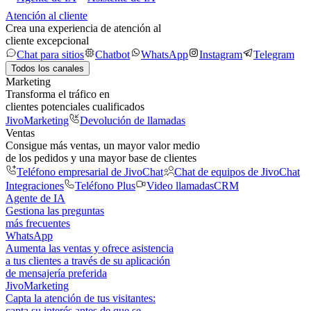
Atención al cliente
Crea una experiencia de atención al
cliente excepcional
Chat para sitios
Chatbot
WhatsApp
Instagram
Telegram
Todos los canales
Marketing
Transforma el tráfico en
clientes potenciales cualificados
JivoMarketing
Devolución de llamadas
Ventas
Consigue más ventas, un mayor valor medio
de los pedidos y una mayor base de clientes
Teléfono empresarial de JivoChat
Chat de equipos de JivoChat
Integraciones
Teléfono Plus
Video llamadas
CRM
Agente de IA
Gestiona las preguntas
más frecuentes
WhatsApp
Aumenta las ventas y ofrece asistencia
a tus clientes a través de su aplicación
de mensajería preferida
JivoMarketing
Capta la atención de tus visitantes:
capta su interés antes de que se