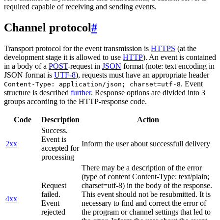
required capable of receiving and sending events.
Channel protocol
#
Transport protocol for the event transmission is
HTTPS
(at the
development stage it is allowed to use
HTTP
). An event is contained
in a body of a
POST
-request in
JSON
format (note: text encoding in
JSON format is
UTF-8
), requests must have an appropriate header
. Event
Content-Type: application/json; charset=utf-8
structure is described
further
. Response options are divided into 3
groups according to the HTTP-response code.
Code
Description
Action
Success.
Event is
2xx
Inform the user about successfull delivery
accepted for
processing
There may be a description of the error
(type of content Content-Type: text/plain;
Request
charset=utf-8) in the body of the response.
failed.
This event should not be resubmitted. It is
4xx
Event
necessary to find and correct the error of
rejected
the program or channel settings that led to