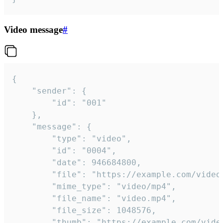
Video message
#
{

	"sender": {

		"id": "001"

	},

	"message": {

		"type": "video",

		"id": "0004",

		"date": 946684800,

		"file": "https://example.com/video.mp4",

		"mime_type": "video/mp4",

		"file_name": "video.mp4",

		"file_size": 1048576,

		"thumb": "https://example.com/video_thumb.png",
