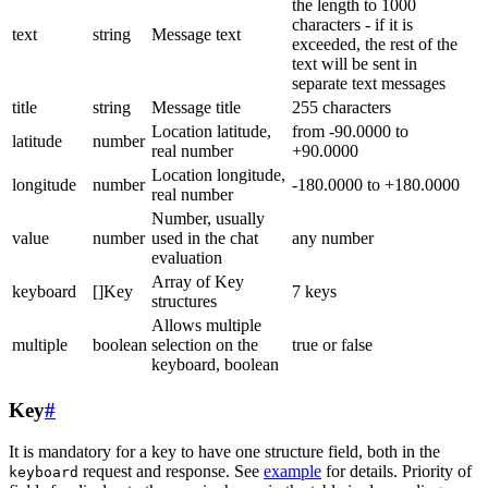
the length to 1000
characters - if it is
text
string
Message text
exceeded, the rest of the
text will be sent in
separate text messages
title
string
Message title
255 characters
Location latitude,
from -90.0000 to
latitude
number
real number
+90.0000
Location longitude,
longitude
number
-180.0000 to +180.0000
real number
Number, usually
value
number
used in the chat
any number
evaluation
Array of Key
keyboard
[]Key
7 keys
structures
Allows multiple
multiple
boolean
selection on the
true or false
keyboard, boolean
Key
#
It is mandatory for a key to have one structure field, both in the
request and response. See
example
for details. Priority of
keyboard