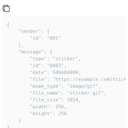
{

	"sender": {

		"id": "001"

	},

	"message": {

		"type": "sticker",

		"id": "0003",

		"date": 946684800,

		"file": "https://example.com/sticker.gif",

		"mime_type": "image/gif",

		"file_name": "sticker.gif",

		"file_size": 1024,

		"width": 256,

		"height": 256

	}

}