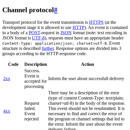
Channel protocol
#
Transport protocol for the event transmission is
HTTPS
(at the
development stage it is allowed to use
HTTP
). An event is contained
in a body of a
POST
-request in
JSON
format (note: text encoding in
JSON format is
UTF-8
), requests must have an appropriate header
. Event
Content-Type: application/json; charset=utf-8
structure is described
further
. Response options are divided into 3
groups according to the HTTP-response code.
Code
Description
Action
Success.
Event is
2xx
Inform the user about successfull delivery
accepted for
processing
There may be a description of the error
(type of content Content-Type: text/plain;
Request
charset=utf-8) in the body of the response.
failed.
This event should not be resubmitted. It is
4xx
Event
necessary to find and correct the error of
rejected
the program or channel settings that led to
the error. Inform the user about the event
delivery failure