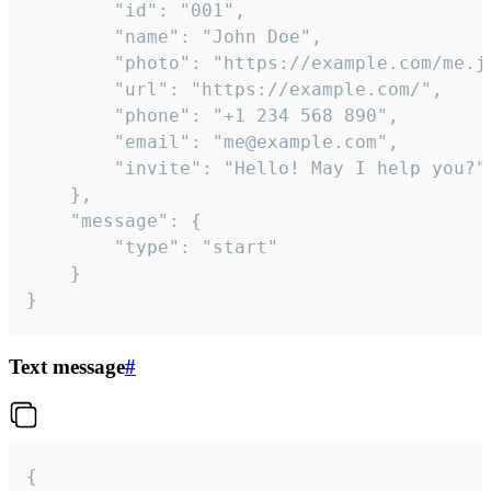
		"id": "001",

		"name": "John Doe",

		"photo": "https://example.com/me.jpg",

		"url": "https://example.com/",

		"phone": "+1 234 568 890",

		"email": "me@example.com",

		"invite": "Hello! May I help you?"

	},

	"message": {

		"type": "start"

	}

}
Text message
#
{
