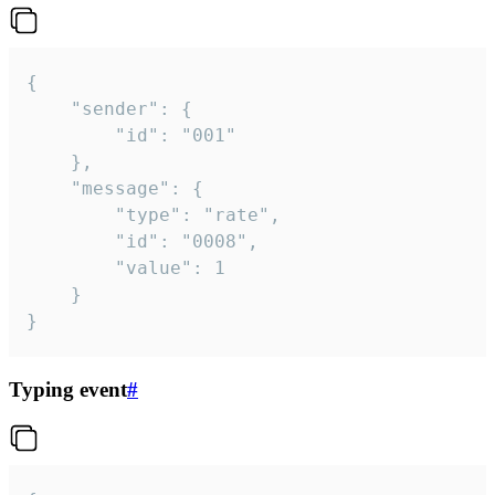
{

	"sender": {

		"id": "001"

	},

	"message": {

		"type": "rate",

		"id": "0008",

		"value": 1

	}

}
Typing event
#