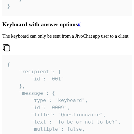
}
Keyboard with answer options
#
The keyboard can only be sent from a JivoChat app user to a client:
{

	"recipient": {

		"id": "001"

	},

	"message": {

		"type": "keyboard",

		"id": "0009",

		"title": "Questionnaire",

		"text": "To be or not to be?",

		"multiple": false,
