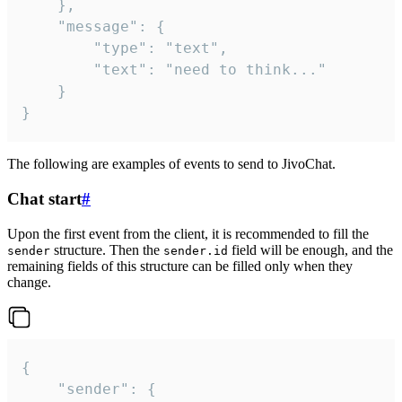
	},

	"message": {

		"type": "text",

		"text": "need to think..."

	}

}
The following are examples of events to send to JivoChat.
Chat start
#
Upon the first event from the client, it is recommended to fill the
structure. Then the
field will be enough, and the
sender
sender.id
remaining fields of this structure can be filled only when they
change.
{

	"sender": {
