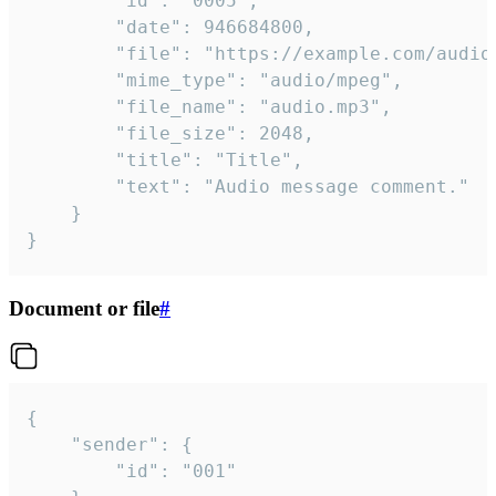
		"id": "0005",

		"date": 946684800,

		"file": "https://example.com/audio.mp3",

		"mime_type": "audio/mpeg",

		"file_name": "audio.mp3",

		"file_size": 2048,

		"title": "Title",

		"text": "Audio message comment."

	}

}
Document or file
#
{

	"sender": {

		"id": "001"
