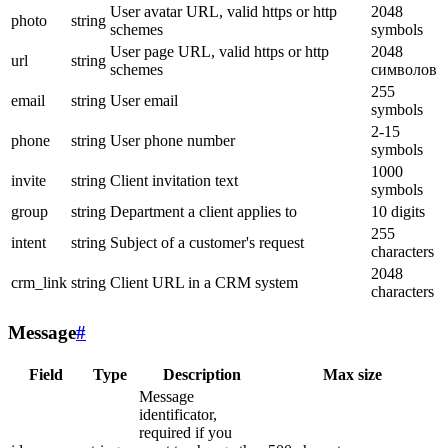
User avatar URL, valid https or http
2048
photo
string
schemes
symbols
User page URL, valid https or http
2048
url
string
schemes
символов
255
email
string
User email
symbols
2-15
phone
string
User phone number
symbols
1000
invite
string
Client invitation text
symbols
group
string
Department a client applies to
10 digits
255
intent
string
Subject of a customer's request
characters
2048
crm_link
string
Client URL in a CRM system
characters
Message
#
Field
Type
Description
Max size
Message
identificator,
required if you