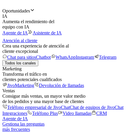
Oportunidades
IA
Aumenta el rendimiento del
equipo con IA
Agente de IA
Asistente de IA
Atención al cliente
Crea una experiencia de atención al
cliente excepcional
Chat para sitios
Chatbot
WhatsApp
Instagram
Telegram
Todos los canales
Marketing
Transforma el tráfico en
clientes potenciales cualificados
JivoMarketing
Devolución de llamadas
Ventas
Consigue más ventas, un mayor valor medio
de los pedidos y una mayor base de clientes
Teléfono empresarial de JivoChat
Chat de equipos de JivoChat
Integraciones
Teléfono Plus
Video llamadas
CRM
Agente de IA
Gestiona las preguntas
más frecuentes