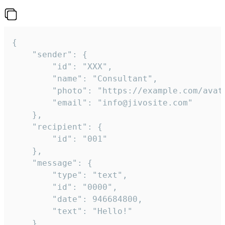
{

	"sender": {

		"id": "XXX",

		"name": "Consultant",

		"photo": "https://example.com/avatar.png",

		"email": "info@jivosite.com"

	},

	"recipient": {

		"id": "001"

	},

	"message": {

		"type": "text",

		"id": "0000",

		"date": 946684800,

		"text": "Hello!"

	}
