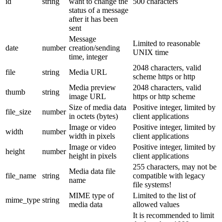
id
string
want to change the
500 characters
status of a message
after it has been
sent
Message
Limited to reasonable
date
number
creation/sending
UNIX time
time, integer
2048 characters, valid
file
string
Media URL
scheme https or http
Media preview
2048 characters, valid
thumb
string
image URL
https or http scheme
Size of media data
Positive integer, limited by
file_size
number
in octets (bytes)
client applications
Image or video
Positive integer, limited by
width
number
width in pixels
client applications
Image or video
Positive integer, limited by
height
number
height in pixels
client applications
255 characters, may not be
Media data file
file_name
string
compatible with legacy
name
file systems!
MIME type of
Limited to the list of
mime_type
string
media data
allowed values
It is recommended to limit