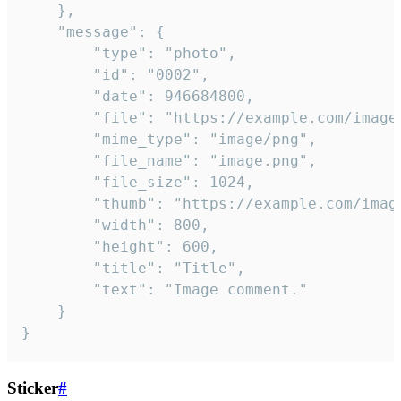
	},

	"message": {

		"type": "photo",

		"id": "0002",

		"date": 946684800,

		"file": "https://example.com/image.png",

		"mime_type": "image/png",

		"file_name": "image.png",

		"file_size": 1024,

		"thumb": "https://example.com/image_thumb.png",

		"width": 800,

		"height": 600,

		"title": "Title",

		"text": "Image comment."

	}

}
Sticker
#