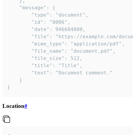
	},

	"message": {

		"type": "document",

		"id": "0006",

		"date": 946684800,

		"file": "https://example.com/document.pdf",

		"mime_type": "application/pdf",

		"file_name": "document.pdf",

		"file_size": 512,

		"title": "Title",

		"text": "Document comment."

	}

}
Location
#