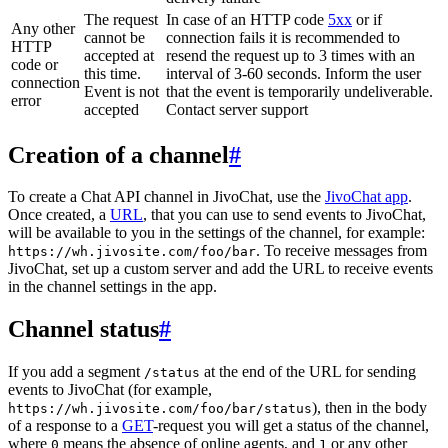
The request
In case of an HTTP code
5xx
or if
Any other
cannot be
connection fails it is recommended to
HTTP
accepted at
resend the request up to 3 times with an
code or
this time.
interval of 3-60 seconds. Inform the user
connection
Event is not
that the event is temporarily undeliverable.
error
accepted
Contact server support
Creation of a channel
#
To create a Chat API channel in JivoChat, use the
JivoChat app
.
Once created, a
URL
, that you can use to send events to JivoChat,
will be available to you in the settings of the channel, for example:
. To receive messages from
https://wh.jivosite.com/foo/bar
JivoChat, set up a custom server and add the URL to receive events
in the channel settings in the app.
Channel status
#
If you add a segment
at the end of the URL for sending
/status
events to JivoChat (for example,
), then in the body
https://wh.jivosite.com/foo/bar/status
of a response to a
GET
-request you will get a status of the channel,
where
means the absence of online agents, and
or any other
0
1