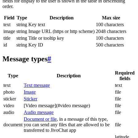
fields for display to the user is shown in the table in descending
order.
Field
Type
Description
Max size
text
string
Key text
100 characters
image
string
Image URL (https or http scheme)
2048 characters
title
string
Title or tooltip key
100 characters
id
string
Key ID
500 characters
Message types
#
Required
Type
Description
fields
text
Text message
text
photo
Image
file
sticker
Sticker
file
video
[Video message](#video message)
file
audio
Audio message
file
Document or file
, in a message of this type,
document
you can send any files that are allowed to be
file
transferred to JivoChat app
latitude