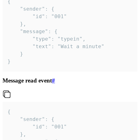
{

	"sender": {

		"id": "001"

	},

	"message": {

		"type": "typein",

		"text": "Wait a minute"

	}

}
Message read event
#
{

	"sender": {

		"id": "001"

	},
