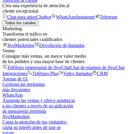
Atención al cliente
Crea una experiencia de atención al
cliente excepcional
Chat para sitios
Chatbot
WhatsApp
Instagram
Telegram
Todos los canales
Marketing
Transforma el tráfico en
clientes potenciales cualificados
JivoMarketing
Devolución de llamadas
Ventas
Consigue más ventas, un mayor valor medio
de los pedidos y una mayor base de clientes
Teléfono empresarial de JivoChat
Chat de equipos de JivoChat
Integraciones
Teléfono Plus
Video llamadas
CRM
Agente de IA
Gestiona las preguntas
más frecuentes
WhatsApp
Aumenta las ventas y ofrece asistencia
a tus clientes a través de su aplicación
de mensajería preferida
JivoMarketing
Capta la atención de tus visitantes:
capta su interés antes de que se
vayan