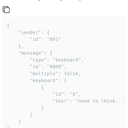
{

	"sender": {

		"id": "001"

	},

	"message": {

		"type": "keyboard",

		"id": "0009",

		"multiple": false,

		"keyboard": [

			{

				"id": "X",

				"text": "need to think..."

			}

		]

	}
