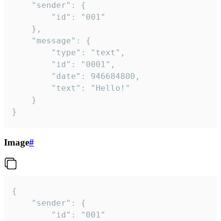
	"sender": {

		"id": "001"

	},

	"message": {

		"type": "text",

		"id": "0001",

		"date": 946684800,

		"text": "Hello!"

	}

}
Image
#
{

	"sender": {

		"id": "001"
