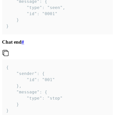
	"message": {

		"type": "seen",

		"id": "0001"

	}

}
Chat end
#
{

	"sender": {

		"id": "001"

	},

	"message": {

		"type": "stop"

	}

}