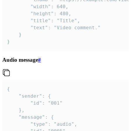
		"width": 640,

		"height": 480,

		"title": "Title",

		"text": "Video comment."

	}

}
Audio message
#
{

	"sender": {

		"id": "001"

	},

	"message": {

		"type": "audio",
