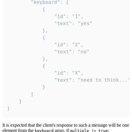
		"keyboard": [

			{

				"id": "1",

				"text": "yes"

			},

			{

				"id": "2",

				"text": "no"

			},

			{

				"id": "X",

				"text": "need to think..."

			}

		]

	}

}
It is expected that the client's response to such a message will be one
element from the
array, if
:
keyboard
multiple != true